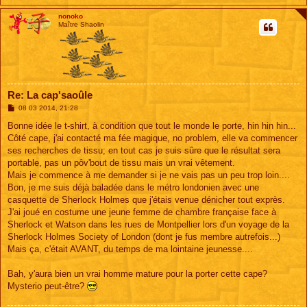
nonoko
Maître Shaolin
Re: La cap'saoûle
M
08 03 2014, 21:28
e
s
Bonne idée le t-shirt, à condition que tout le monde le porte, hin hin hin...
s
Côté cape, j'ai contacté ma fée magique, no problem, elle va commencer
a
g
ses recherches de tissu; en tout cas je suis sûre que le résultat sera
e
portable, pas un pôv'bout de tissu mais un vrai vêtement.
Mais je commence à me demander si je ne vais pas un peu trop loin....
Bon, je me suis déjà baladée dans le métro londonien avec une
casquette de Sherlock Holmes que j'étais venue dénicher tout exprès.
J'ai joué en costume une jeune femme de chambre française face à
Sherlock et Watson dans les rues de Montpellier lors d'un voyage de la
Sherlock Holmes Society of London (dont je fus membre autrefois...)
Mais ça, c'était AVANT, du temps de ma lointaine jeunesse....
Bah, y'aura bien un vrai homme mature pour la porter cette cape?
Mysterio peut-être?