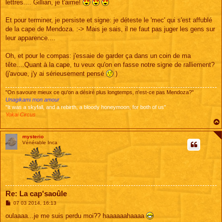
lettres.... Gillian, je t'aime!
Et pour terminer, je persiste et signe: je déteste le 'mec' qui s'est affublé
de la cape de Mendoza. :-> Mais je sais, il ne faut pas juger les gens sur
leur apparence....
Oh, et pour le compas: j'essaie de garder ça dans un coin de ma
tête....Quant à la cape, tu veux qu'on en fasse notre signe de ralliement?
(j'avoue, j'y ai sérieusement pensé
)
"On savoure mieux ce qu'on a désiré plus longtemps, n'est-ce pas Mendoza?"
Unagikami mon amour
"It was a skyfall, and a rebirth, a bloody honeymoon, for both of us"
Yokai Circus
mysterio
Vénérable Inca
Re: La cap'saoûle
M
07 03 2014, 16:13
e
s
oulaaaa...je me suis perdu moi?? haaaaaahaaaa
s