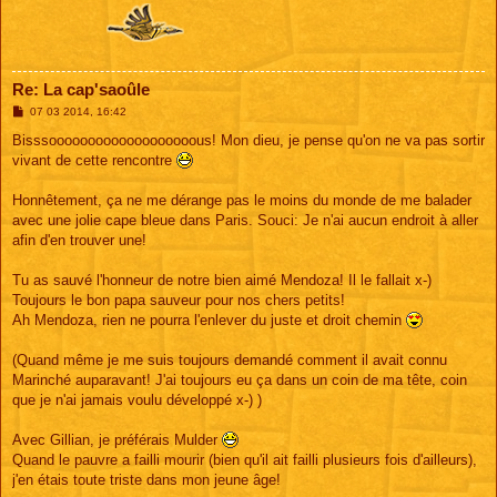
Re: La cap'saoûle
M
07 03 2014, 16:42
e
s
Bisssooooooooooooooooooous! Mon dieu, je pense qu'on ne va pas sortir
s
vivant de cette rencontre
a
g
e
Honnêtement, ça ne me dérange pas le moins du monde de me balader
avec une jolie cape bleue dans Paris. Souci: Je n'ai aucun endroit à aller
afin d'en trouver une!
Tu as sauvé l'honneur de notre bien aimé Mendoza! Il le fallait x-)
Toujours le bon papa sauveur pour nos chers petits!
Ah Mendoza, rien ne pourra l'enlever du juste et droit chemin
(Quand même je me suis toujours demandé comment il avait connu
Marinché auparavant! J'ai toujours eu ça dans un coin de ma tête, coin
que je n'ai jamais voulu développé x-) )
Avec Gillian, je préférais Mulder
Quand le pauvre a failli mourir (bien qu'il ait failli plusieurs fois d'ailleurs),
j'en étais toute triste dans mon jeune âge!