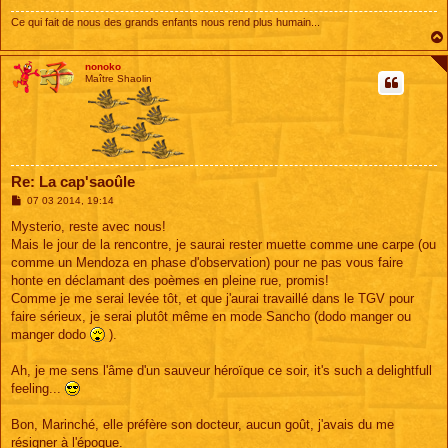
Ce qui fait de nous des grands enfants nous rend plus humain...
nonoko
Maître Shaolin
Re: La cap'saoûle
M
07 03 2014, 19:14
e
s
Mysterio, reste avec nous!
s
Mais le jour de la rencontre, je saurai rester muette comme une carpe (ou
a
g
comme un Mendoza en phase d'observation) pour ne pas vous faire
e
honte en déclamant des poèmes en pleine rue, promis!
Comme je me serai levée tôt, et que j'aurai travaillé dans le TGV pour
faire sérieux, je serai plutôt même en mode Sancho (dodo manger ou
manger dodo
).
Ah, je me sens l'âme d'un sauveur héroïque ce soir, it's such a delightfull
feeling...
Bon, Marinché, elle préfère son docteur, aucun goût, j'avais du me
résigner à l'époque.