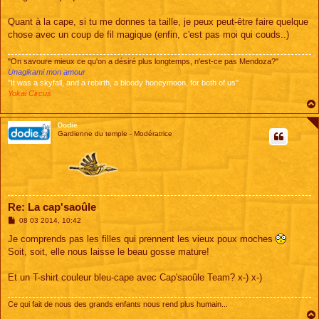
Quant à la cape, si tu me donnes ta taille, je peux peut-être faire quelque
chose avec un coup de fil magique (enfin, c'est pas moi qui couds..)
"On savoure mieux ce qu'on a désiré plus longtemps, n'est-ce pas Mendoza?"
Unagikami mon amour
"It was a skyfall, and a rebirth, a bloody honeymoon, for both of us"
Yokai Circus
Dodie
Gardienne du temple - Modératrice
Re: La cap'saoûle
M
08 03 2014, 10:42
e
s
Je comprends pas les filles qui prennent les vieux poux moches
s
Soit, soit, elle nous laisse le beau gosse mature!
a
g
e
Et un T-shirt couleur bleu-cape avec Cap'saoûle Team? x-) x-)
Ce qui fait de nous des grands enfants nous rend plus humain...