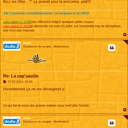
Bizz les filles...^^ ça promet pour la rencontre, ptdr!!!
a
g
e
J'ai 2 passions complémentaires: La musique et les MCO
note saison 1: 17/20
une référence malgré quelques petits couacs
note saison 2: 10/20
je descends ma note d'1 point, sur l'ensemble trop de déceptions,
tout n'est pas mauvais.
Dodie
Gardienne du temple - Modératrice
Re: La cap'saoûle
M
07 03 2014, 16:36
e
s
Honnêtement ça ne me dérangerait p
s
a
g
e
Ce qui fait de nous des grands enfants nous rend plus humain...
Dodie
Gardienne du temple - Modératrice