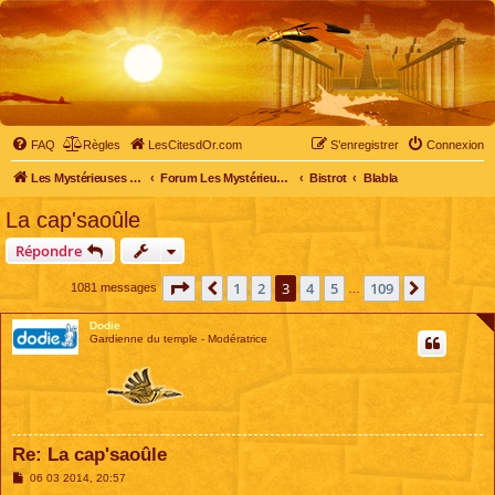
FAQ
Règles
LesCitesdOr.com
S’enregistrer
Connexion
Les Mystérieuses Cités d'Or - LesCitesdOr.com
Forum Les Mystérieuses Cités d'Or
Bistrot
Blabla
La cap'saoûle
Répondre
Page
3
sur
109
1
2
3
4
5
109
Précédente
Suivante
1081 messages
…
Dodie
Gardienne du temple - Modératrice
Re: La cap'saoûle
M
06 03 2014, 20:57
e