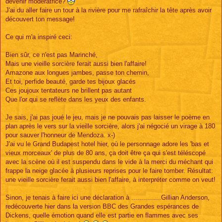
devenir modératrice?
J'ai du aller faire un tour à la rivière pour me rafraîchir la tête après avoir
découvert ton message!
Ce qui m'a inspiré ceci:
Bien sûr, ce n'est pas Marinché,
Mais une vieille sorcière ferait aussi bien l'affaire!
Amazone aux longues jambes, passe ton chemin,
Et toi, perfide beauté, garde tes bijoux glacés
Ces joujoux tentateurs ne brillent pas autant
Que l'or qui se reflète dans les yeux des enfants.
Je sais, j'ai pas joué le jeu, mais je ne pouvais pas laisser le poème en
plan après le vers sur la vieille sorcière, alors j'ai négocié un virage à 180
pour sauver l'honneur de Mendoza. x-)
J'ai vu le Grand Budapest hotel hier, où le personnage adore les 'bas et
vieux morceaux' de plus de 80 ans, ça doit être ça qui s'est téléscopé
avec la scène où il est suspendu dans le vide à la merci du méchant qui
frappe la neige glacée à plusieurs reprises pour le faire tomber. Résultat:
une vieille sorcière ferait aussi bien l'affaire, à interpréter comme on veut!
Sinon, je tenais à faire ici une déclaration à ...............Gillian Anderson,
redécouverte hier dans la version BBC des Grandes espérances de
Dickens, quelle émotion quand elle est partie en flammes avec ses