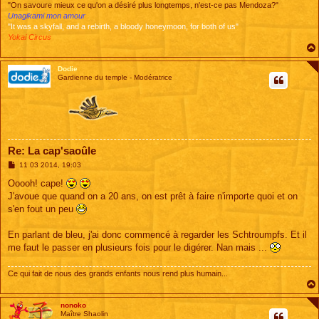
"On savoure mieux ce qu'on a désiré plus longtemps, n'est-ce pas Mendoza?"
Unagikami mon amour
"It was a skyfall, and a rebirth, a bloody honeymoon, for both of us"
Yokai Circus
Dodie
Gardienne du temple - Modératrice
Re: La cap'saoûle
M
11 03 2014, 19:03
e
s
Ooooh! cape!
s
J'avoue que quand on a 20 ans, on est prêt à faire n'importe quoi et on
a
g
s'en fout un peu
e
En parlant de bleu, j'ai donc commencé à regarder les Schtroumpfs. Et il
me faut le passer en plusieurs fois pour le digérer. Nan mais ...
Ce qui fait de nous des grands enfants nous rend plus humain...
nonoko
Maître Shaolin