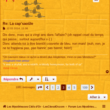
Re: La cap'saoûle
M
12 03 2014, 11:36
e
s
Dis donc, mais qui a vingt ans dans l'affaire? (oh rappel cruel du temps
s
qui passe...surtout aujourd'hui x-) )
a
g
Donc attends-toi à être bientôt couverte de bleu, non mais! (euh, non, je
e
ne te frapperai pas, pas bannir, pas bannir, hein!)
"On savoure mieux ce qu'on a désiré plus longtemps, n'est-ce pas Mendoza?"
Unagikami mon amour
"It was a skyfall, and a rebirth, a bloody honeymoon, for both of us"
Yokai Circus
Répondre
Page
3
sur
109
1
2
3
4
5
109
Précédente
Suivante
1081 messages
…
Aller à
Les Mystérieuses Cités d'Or - LesCitesdOr.com
Forum Les Mystérieuses Cités d'Or