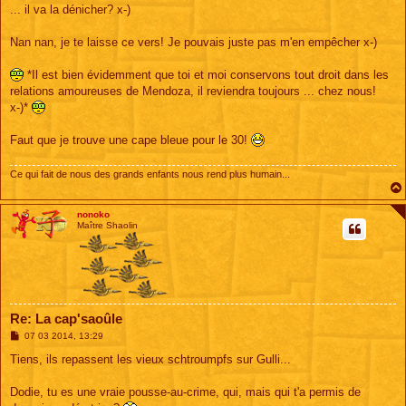
s
... il va la dénicher? x-)
s
a
g
Nan nan, je te laisse ce vers! Je pouvais juste pas m'en empêcher x-)
e
*Il est bien évidemment que toi et moi conservons tout droit dans les
relations amoureuses de Mendoza, il reviendra toujours ... chez nous!
x-)*
Faut que je trouve une cape bleue pour le 30!
Ce qui fait de nous des grands enfants nous rend plus humain...
nonoko
Maître Shaolin
Re: La cap'saoûle
M
07 03 2014, 13:29
e
s
Tiens, ils repassent les vieux schtroumpfs sur Gulli...
s
a
g
Dodie, tu es une vraie pousse-au-crime, qui, mais qui t'a permis de
e