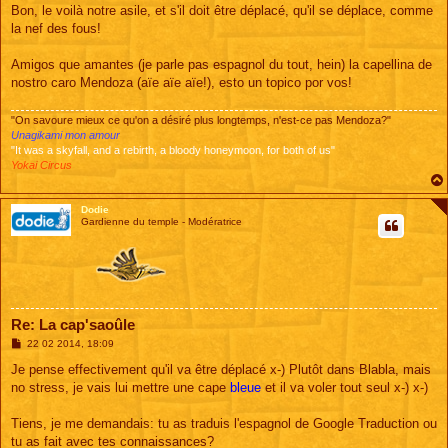
s
Bon, le voilà notre asile, et s'il doit être déplacé, qu'il se déplace, comme
s
la nef des fous!
a
g
e
Amigos que amantes (je parle pas espagnol du tout, hein) la capellina de
nostro caro Mendoza (aïe aïe aïe!), esto un topico por vos!
"On savoure mieux ce qu'on a désiré plus longtemps, n'est-ce pas Mendoza?"
Unagikami mon amour
"It was a skyfall, and a rebirth, a bloody honeymoon, for both of us"
Yokai Circus
Dodie
Gardienne du temple - Modératrice
Re: La cap'saoûle
M
22 02 2014, 18:09
e
s
Je pense effectivement qu'il va être déplacé x-) Plutôt dans Blabla, mais
s
no stress, je vais lui mettre une cape
bleue
et il va voler tout seul x-) x-)
a
g
e
Tiens, je me demandais: tu as traduis l'espagnol de Google Traduction ou
tu as fait avec tes connaissances?