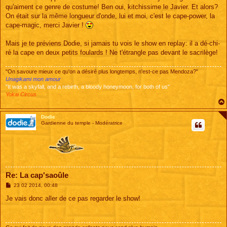
qu'aiment ce genre de costume! Ben oui, kitchissime le Javier. Et alors?
On était sur la même longueur d'onde, lui et moi, c'est le cape-power, la
cape-magic, merci Javier !
Mais je te préviens Dodie, si jamais tu vois le show en replay: il a dé-chi-
ré la cape en deux petits foulards ! Ne t'étrangle pas devant le sacrilège!
"On savoure mieux ce qu'on a désiré plus longtemps, n'est-ce pas Mendoza?"
Unagikami mon amour
"It was a skyfall, and a rebirth, a bloody honeymoon, for both of us"
Yokai Circus
Dodie
Gardienne du temple - Modératrice
Re: La cap'saoûle
M
23 02 2014, 00:48
e
s
Je vais donc aller de ce pas regarder le show!
s
a
g
e