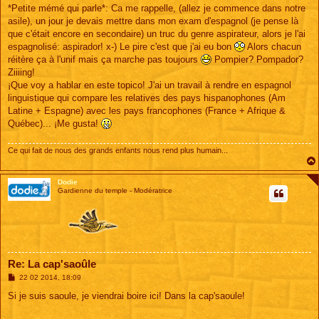
*Petite mémé qui parle*: Ca me rappelle, (allez je commence dans notre
asile), un jour je devais mettre dans mon exam d'espagnol (je pense là
que c'était encore en secondaire) un truc du genre aspirateur, alors je l'ai
espagnolisé: aspirador! x-) Le pire c'est que j'ai eu bon
Alors chacun
réitère ça à l'unif mais ça marche pas toujours
Pompier? Pompador?
Ziiiing!
¡Que voy a hablar en este topico! J'ai un travail à rendre en espagnol
linguistique qui compare les relatives des pays hispanophones (Am
Latine + Espagne) avec les pays francophones (France + Afrique &
Québec)... ¡Me gusta!
Ce qui fait de nous des grands enfants nous rend plus humain...
Dodie
Gardienne du temple - Modératrice
Re: La cap'saoûle
M
22 02 2014, 18:09
e
s
Si je suis saoule, je viendrai boire ici! Dans la cap'saoule!
s
a