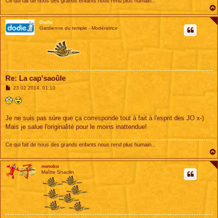
Ce qui fait de nous des grands enfants nous rend plus humain...
Dodie
Gardienne du temple - Modératrice
Re: La cap'saoûle
M
23 02 2014, 01:10
e
s
s
a
g
Je ne suis pas sûre que ça corresponde tout à fait à l'esprit des JO x-)
e
Mais je salue l'originalité pour le moins inattendue!
Ce qui fait de nous des grands enfants nous rend plus humain...
nonoko
Maître Shaolin