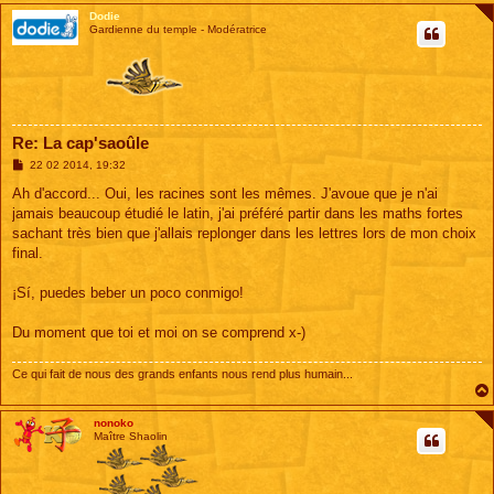
Dodie
Gardienne du temple - Modératrice
Re: La cap'saoûle
M
22 02 2014, 19:32
e
s
Ah d'accord... Oui, les racines sont les mêmes. J'avoue que je n'ai
s
jamais beaucoup étudié le latin, j'ai préféré partir dans les maths fortes
a
g
sachant très bien que j'allais replonger dans les lettres lors de mon choix
e
final.
¡Sí, puedes beber un poco conmigo!
Du moment que toi et moi on se comprend x-)
Ce qui fait de nous des grands enfants nous rend plus humain...
nonoko
Maître Shaolin