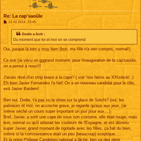
Re: La cap'saoûle
M
22 02 2014, 20:45
e
s
s
Dodie a écrit :
a
Du moment que toi et moi on se comprend
g
e
Oui, jusque là toto y muy bien (bon, ma fille n'a rien compris, normal!)
Ce soir j'ai vécu un gggrand moment: pour l'inauguration de la cap'saoûle,
on a pensé à nous!!!
J'avais rêvé d'un strip tease à la cape? ( voir 'nos héros au XXIsiècle'..)
Eh bien Javier Fernandez l'a fait! On a un nouveau candidat pour le rôle,
exit Javier Bardem!
Ben oui, Dodie, t'a pas vu le show sur la glace de Sotchi? (oui, les
patineurs et moi, on accroche grave, je regarde qu'eux aux jeux, j'ai
même séché un cours super important un jour pour eux....)
Bref, Javier, a sorti une cape de sous son costume, elle était rouge, mais
bon, normal vu qu'il arborait les couleurs de l'Espagne, et est devenu
super Javier, grand moment de rigolade avec les filles, ça fait du bien,
même si la commentatrice était un peu (beaucoup) sceptique.....
Et là notre Philippe Candeloro national a lâché: ben ya des gens