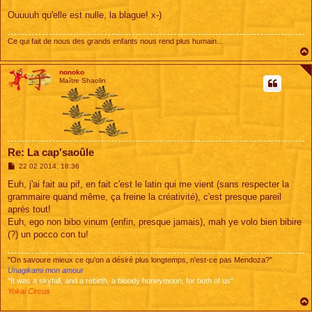
g
e
Ouuuuh qu'elle est nulle, la blague! x-)
Ce qui fait de nous des grands enfants nous rend plus humain...
nonoko
Maître Shaolin
Re: La cap'saoûle
M
22 02 2014, 18:36
e
s
Euh, j'ai fait au pif, en fait c'est le latin qui me vient (sans respecter la
s
grammaire quand même, ça freine la créativité), c'est presque pareil
a
g
après tout!
e
Euh, ego non bibo vinum (enfin, presque jamais), mah ye volo bien bibire
(?) un pocco con tu!
"On savoure mieux ce qu'on a désiré plus longtemps, n'est-ce pas Mendoza?"
Unagikami mon amour
"It was a skyfall, and a rebirth, a bloody honeymoon, for both of us"
Yokai Circus