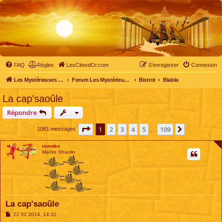
FAQ
Règles
LesCitesdOr.com
S’enregistrer
Connexion
Les Mystérieuses Cités d'Or - LesCitesdOr.com
Forum Les Mystérieuses Cités d'Or
Bistrot
Blabla
La cap'saoûle
Répondre
Page
1
sur
109
1
2
3
4
5
109
Suivante
1081 messages
…
nonoko
Maître Shaolin
La cap'saoûle
M
22 02 2014, 14:32
e