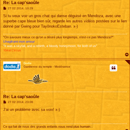
Re: La cap'saoûle
M
27 02 2014, 10:29
e
s
Si tu veux voir un gros chat qui danse déguisé en Mendoza, avec une
s
superbe cape bleue bien sûr, regarde les autres vidéos postées sur le lien
a
g
donné par Gwing pour TayônokoEsteban. x-)
e
"On savoure mieux ce qu'on a désiré plus longtemps, n'est-ce pas Mendoza?"
Unagikami mon amour
"It was a skyfall, and a rebirth, a bloody honeymoon, for both of us"
Yokai Circus
Dodie
Gardienne du temple - Modératrice
Re: La cap'saoûle
M
27 02 2014, 23:06
e
s
J'ai un problème avec sa voix! x-)
s
a
g
e
Ce qui fait de nous des grands enfants nous rend plus humain...