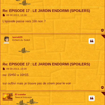
Re: EPISODE 17 : LE JARDIN ENDORMI (SPOILERS)
M
08 09 2013, 13:38
e
s
L'épisode passe vers 16h non ?
s
a
g
e
boris625
Enfant du Soleil
Re: EPISODE 17 : LE JARDIN ENDORMI (SPOILERS)
M
08 09 2013, 15:06
e
s
oui 15H50 a 16H15
s
a
g
sur ouftivi mais je trouve pas de strem pour le voir
e
El condor
Naacal loquace