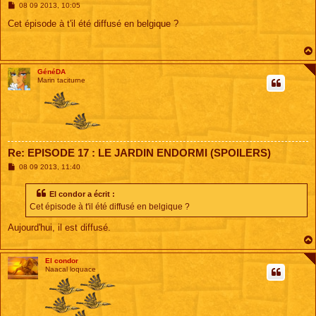
M
08 09 2013, 10:05
e
s
Cet épisode à t'il été diffusé en belgique ?
s
a
g
e
GénéDA
Marin taciturne
Re: EPISODE 17 : LE JARDIN ENDORMI (SPOILERS)
M
08 09 2013, 11:40
e
s
s
El condor a écrit :
a
Cet épisode à t'il été diffusé en belgique ?
g
e
Aujourd'hui, il est diffusé.
El condor
Naacal loquace