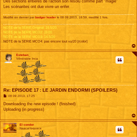
Des sections entières de l'action son résolu comme part "magie"
Les scénarites ont due vivre un enfer.
Modifié en dernier par
badger leader
le 08 09 2013, 18:59, modifié 1 fois.
NOTE de la SERIE Original: 16.5/20.
NOTE de la SERIE MCO2: 11/20
NOTE de la SERIE MCO3: 14.5/20
NOTE de la SERIE MCO4: pas encore tout vu/20 [/color]
Esteban_
Vénérable Inca
Re: EPISODE 17 : LE JARDIN ENDORMI (SPOILERS)
M
08 09 2013, 17:25
e
s
Downloading the new episode ! (finished)
s
Uploading (in progress)
a
g
e
El condor
Naacal loquace