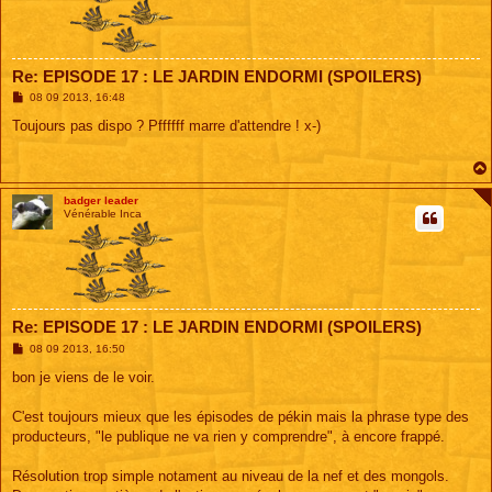
Re: EPISODE 17 : LE JARDIN ENDORMI (SPOILERS)
M
08 09 2013, 16:48
e
s
Toujours pas dispo ? Pffffff marre d'attendre ! x-)
s
a
g
e
badger leader
Vénérable Inca
Re: EPISODE 17 : LE JARDIN ENDORMI (SPOILERS)
M
08 09 2013, 16:50
e
s
bon je viens de le voir.
s
a
g
C'est toujours mieux que les épisodes de pékin mais la phrase type des
e
producteurs, "le publique ne va rien y comprendre", à encore frappé.
Résolution trop simple notament au niveau de la nef et des mongols.