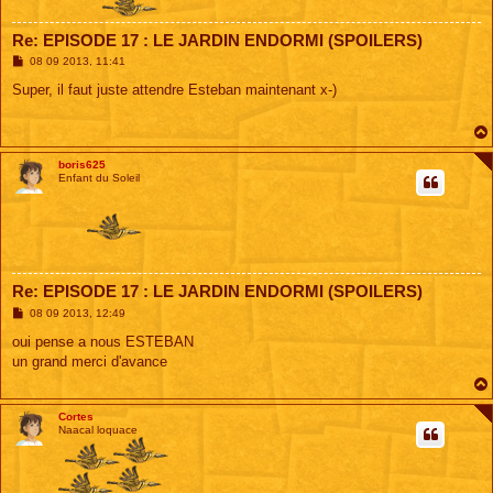
Re: EPISODE 17 : LE JARDIN ENDORMI (SPOILERS)
M
08 09 2013, 11:41
e
s
Super, il faut juste attendre Esteban maintenant x-)
s
a
g
e
boris625
Enfant du Soleil
Re: EPISODE 17 : LE JARDIN ENDORMI (SPOILERS)
M
08 09 2013, 12:49
e
s
oui pense a nous ESTEBAN
s
un grand merci d'avance
a
g
e
Cortes
Naacal loquace