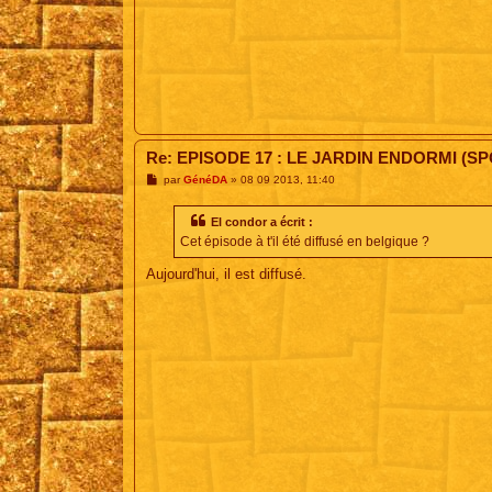
Re: EPISODE 17 : LE JARDIN ENDORMI (SP
M
par
GénéDA
»
08 09 2013, 11:40
e
s
s
El condor a écrit :
a
Cet épisode à t'il été diffusé en belgique ?
g
e
Aujourd'hui, il est diffusé.