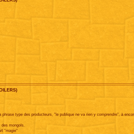
OILERS)
a phrase type des producteurs, "le publique ne va rien y comprendre", à encor
t des mongols.
rt "magie"