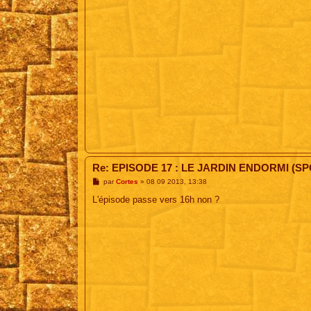
e
Re: EPISODE 17 : LE JARDIN ENDORMI (SP
M
par
Cortes
»
08 09 2013, 13:38
e
s
L'épisode passe vers 16h non ?
s
a
g
e