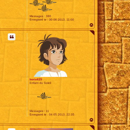
Messages :
380
Enregistré le :
30 06 2013, 11:00
H
a
u
t
boris625
Enfant du Soleil
Messages :
11
Enregistré le :
04 05 2013, 22:35
H
a
u