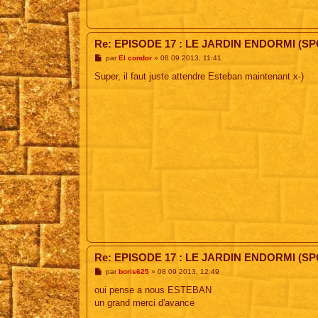
Re: EPISODE 17 : LE JARDIN ENDORMI (SP
M
par
El condor
»
08 09 2013, 11:41
e
s
Super, il faut juste attendre Esteban maintenant x-)
s
a
g
e
Re: EPISODE 17 : LE JARDIN ENDORMI (SP
M
par
boris625
»
08 09 2013, 12:49
e
s
oui pense a nous ESTEBAN
s
un grand merci d'avance
a
g