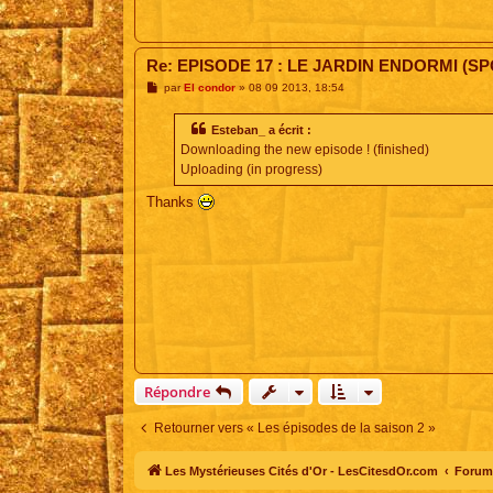
Re: EPISODE 17 : LE JARDIN ENDORMI (SP
M
par
El condor
»
08 09 2013, 18:54
e
s
s
Esteban_ a écrit :
a
Downloading the new episode ! (finished)
g
e
Uploading (in progress)
Thanks
Répondre
Retourner vers « Les épisodes de la saison 2 »
Les Mystérieuses Cités d'Or - LesCitesdOr.com
Forum 