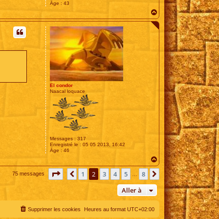
Âge :
43
H
a
u
t
El condor
Naacal loquace
Messages :
317
Enregistré le :
05 05 2013, 16:42
Âge :
46
H
a
Page
2
sur
8
u
1
2
3
4
5
8
Précédente
Suivante
75 messages
…
t
Aller à
Supprimer les cookies
Heures au format
UTC+02:00