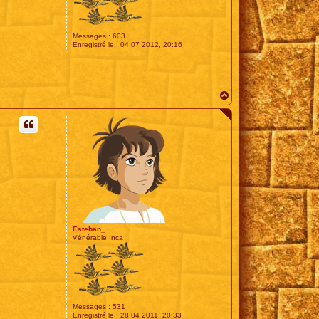
Messages :
603
Enregistré le :
04 07 2012, 20:16
H
a
u
t
Esteban_
Vénérable Inca
Messages :
531
Enregistré le :
28 04 2011, 20:33