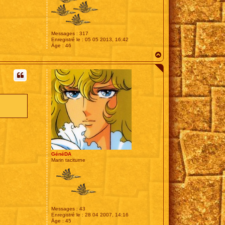
Messages :
317
Enregistré le :
05 05 2013, 16:42
Âge :
46
H
a
u
t
GénéDA
Marin taciturne
Messages :
43
Enregistré le :
28 04 2007, 14:16
Âge :
45