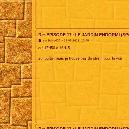
Re: EPISODE 17 : LE JARDIN ENDORMI (SP
M
par
boris625
»
08 09 2013, 15:06
e
s
oui 15H50 a 16H15
s
a
g
sur ouftivi mais je trouve pas de strem pour le voir
e
Re: EPISODE 17 : LE JARDIN ENDORMI (SP