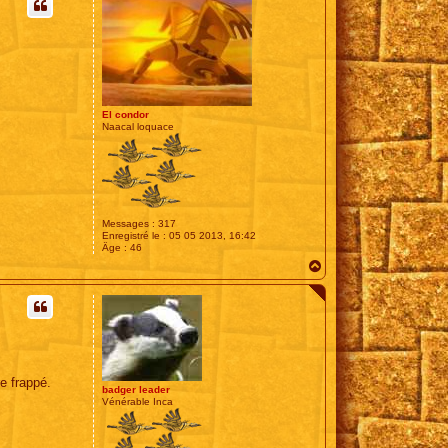
t
El condor
Naacal loquace
Messages :
317
Enregistré le :
05 05 2013, 16:42
Âge :
46
H
a
u
t
e frappé.
badger leader
Vénérable Inca