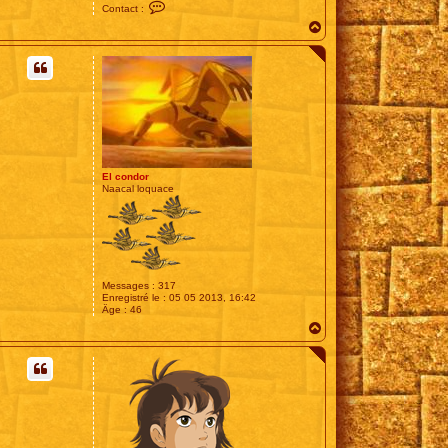
C
Contact :
o
H
n
t
a
a
u
c
t
t
e
r
G
é
n
é
D
A
El condor
Naacal loquace
Messages :
317
Enregistré le :
05 05 2013, 16:42
Âge :
46
H
a
u
t