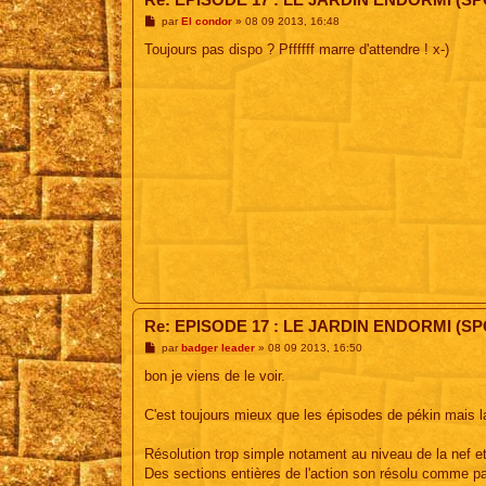
M
par
El condor
»
08 09 2013, 16:48
e
s
Toujours pas dispo ? Pffffff marre d'attendre ! x-)
s
a
g
e
Re: EPISODE 17 : LE JARDIN ENDORMI (SP
M
par
badger leader
»
08 09 2013, 16:50
e
s
bon je viens de le voir.
s
a
g
C'est toujours mieux que les épisodes de pékin mais l
e
Résolution trop simple notament au niveau de la nef e
Des sections entières de l'action son résolu comme pa