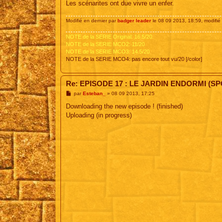
Les scénarites ont due vivre un enfer.
Modifié en dernier par
badger leader
le 08 09 2013, 18:59, modifié 
NOTE de la SERIE Original: 16.5/20.
NOTE de la SERIE MCO2: 11/20
NOTE de la SERIE MCO3: 14.5/20
NOTE de la SERIE MCO4: pas encore tout vu/20 [/color]
Re: EPISODE 17 : LE JARDIN ENDORMI (SP
M
par
Esteban_
»
08 09 2013, 17:25
e
s
Downloading the new episode ! (finished)
s
Uploading (in progress)
a
g
e