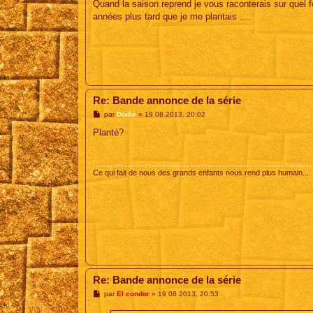
Quand la saison reprend je vous raconterais sur quel fo
années plus tard que je me plantais ....
Re: Bande annonce de la série
M
par
Dodie
»
19 08 2013, 20:02
e
s
Planté?
s
a
g
e
Ce qui fait de nous des grands enfants nous rend plus humain...
Re: Bande annonce de la série
M
par
El condor
»
19 08 2013, 20:53
e
s