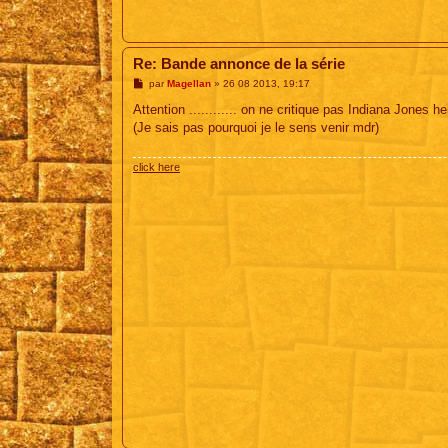
Re: Bande annonce de la série
M
par
Magellan
»
26 08 2013, 19:17
e
s
Attention ............ on ne critique pas Indiana Jones hei
s
(Je sais pas pourquoi je le sens venir mdr)
a
g
e
click here