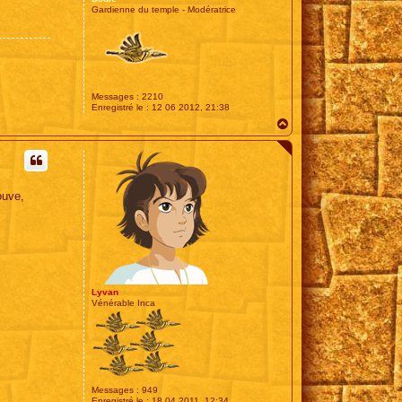
Gardienne du temple - Modératrice
Messages :
2210
Enregistré le :
12 06 2012, 21:38
H
a
u
t
ouve,
Lyvan
Vénérable Inca
Messages :
949
Enregistré le :
18 04 2011, 12:34