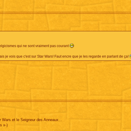
elgicismes qui ne sont vraiment pas courant
is je vois que c'est sur Star Wars! Faut encre que je les regarde en parlant de ça!
Star Wars et le Seigneur des Anneaux...
s x-)