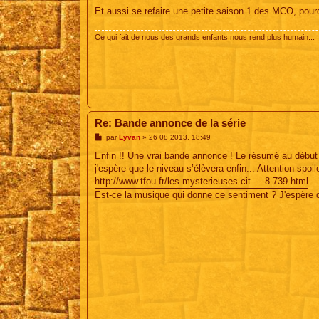
e
Et aussi se refaire une petite saison 1 des MCO, pour
Ce qui fait de nous des grands enfants nous rend plus humain...
Re: Bande annonce de la série
M
par
Lyvan
»
26 08 2013, 18:49
e
s
Enfin !! Une vrai bande annonce ! Le résumé au début 
s
j'espère que le niveau s’élèvera enfin... Attention spoil
a
g
http://www.tfou.fr/les-mysterieuses-cit ... 8-739.html
e
Est-ce la musique qui donne ce sentiment ? J'espère qu