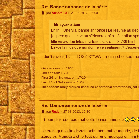
Re: Bande annonce de la série
M
par
Annorelka
»
27 08 2013, 08:00
e
s
s
Lyvan a écrit :
a
Enfin !! Une vrai bande annonce ! Le résumé au déb
g
e
j'espère que le niveau s’élèvera enfin... Attention spo
http://www.tfou.fr/les-mysterieuses-cit ... 8-739.html
Est-ce la musique qui donne ce sentiment ? J'espère q
I don't swear, but... ŁOSZ K**WA. Ending shocked me, 
Orginal season: 19/20
2nd season: 15/20
First 2/3 of 3rd season: 17/20
Last 1/3 of 3rd season: 10/20
4th season: really disliked because of personal preferences, refus
Re: Bande annonce de la série
M
par
Rudy
»
27 08 2013, 16:20
e
s
Et ben plus que pas mal cette bande annonce
s
a
g
Je crois que la fin devrait satisfaire tout le monde, de
e
Zares vs Mendoza et le tout sur une musique enfin int