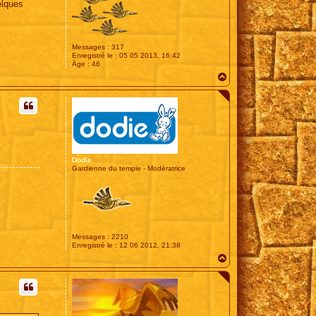
elques
Messages :
317
Enregistré le :
05 05 2013, 16:42
Âge :
46
H
a
u
t
Dodie
Gardienne du temple - Modératrice
Messages :
2210
Enregistré le :
12 06 2012, 21:38
H
a
u
t