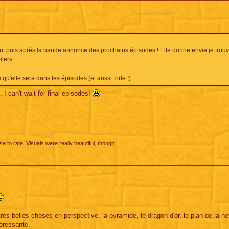
ut puis après la bande annonce des prochains épisodes ! Elle donne envie je trouv
ilers
u'elle sera dans les épisodes (et aussi forte !).
I can't wait for final episodes!
e to rate. Visuals were really beautiful, though.
 très belles choses en perspective, la pyramide, le dragon d'or, le plan de la n
éressante.