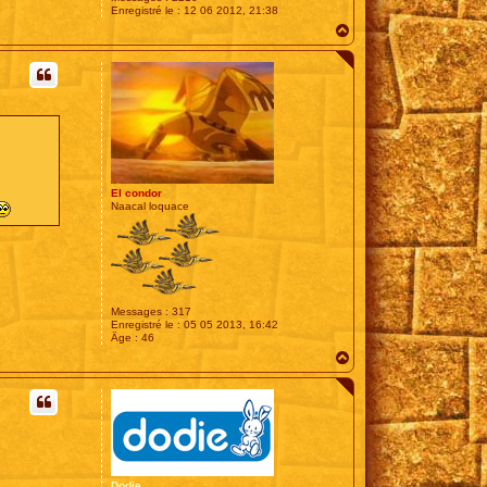
Enregistré le :
12 06 2012, 21:38
H
a
u
t
El condor
Naacal loquace
Messages :
317
Enregistré le :
05 05 2013, 16:42
Âge :
46
H
a
u
t
Dodie