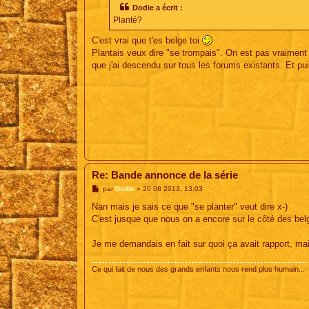
s
Dodie a écrit :
a
Planté?
g
e
C'est vrai que t'es belge toi
Plantais veux dire "se trompais". On est pas vraiment 
que j'ai descendu sur tous les forums existants. Et puis 
Re: Bande annonce de la série
M
par
Dodie
»
20 08 2013, 13:03
e
s
Nan mais je sais ce que "se planter" veut dire x-)
s
C'est jusque que nous on a encore sur le côté des be
a
g
e
Je me demandais en fait sur quoi ça avait rapport, mai
Ce qui fait de nous des grands enfants nous rend plus humain...