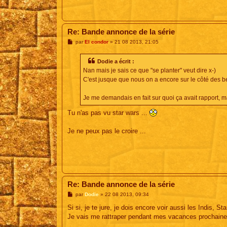
Re: Bande annonce de la série
M
par
El condor
»
21 08 2013, 21:05
e
s
s
Dodie a écrit :
a
Nan mais je sais ce que "se planter" veut dire x-)
g
e
C'est jusque que nous on a encore sur le côté des b
Je me demandais en fait sur quoi ça avait rapport, ma
Tu n'as pas vu star wars ...
Je ne peux pas le croire ...
Re: Bande annonce de la série
M
par
Dodie
»
22 08 2013, 09:34
e
s
Si si, je te jure, je dois encore voir aussi les Indis, 
s
Je vais me rattraper pendant mes vacances prochaine
a
g