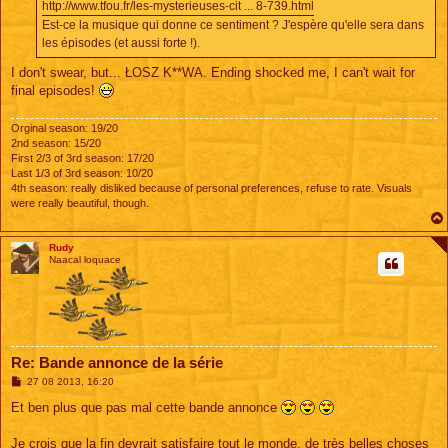
http://www.tfou.fr/les-mysterieuses-cit ... 8-739.html
Est-ce la musique qui donne ce sentiment ? J'espère qu'elle sera dans
les épisodes (et aussi forte !).
I don't swear, but... ŁOSZ K**WA. Ending shocked me, I can't wait for
final episodes!
Orginal season: 19/20
2nd season: 15/20
First 2/3 of 3rd season: 17/20
Last 1/3 of 3rd season: 10/20
4th season: really disliked because of personal preferences, refuse to rate. Visuals
were really beautiful, though.
Rudy
Naacal loquace
Re: Bande annonce de la série
M
27 08 2013, 16:20
e
s
Et ben plus que pas mal cette bande annonce
s
a
g
Je crois que la fin devrait satisfaire tout le monde, de très belles choses