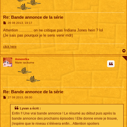
Re: Bande annonce de la série
M
26 08 2013, 19:17
e
s
Attention ............ on ne critique pas Indiana Jones hein ? lol
s
(Je sais pas pourquoi je le sens venir mdr)
a
g
e
click here
Annorelka
Marin taciturne
Re: Bande annonce de la série
M
27 08 2013, 08:00
e
s
s
Lyvan a écrit :
a
Enfin !! Une vrai bande annonce ! Le résumé au début puis après la
g
e
bande annonce des prochains épisodes ! Elle donne envie je trouve,
j'espère que le niveau s’élèvera enfin... Attention spoilers