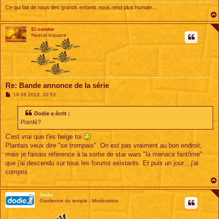
e
Ce qui fait de nous des grands enfants nous rend plus humain...
El condor
Naacal loquace
Re: Bande annonce de la série
M
19 08 2013, 20:53
e
s
s
Dodie a écrit :
a
Planté?
g
e
C'est vrai que t'es belge toi
Plantais veux dire "se trompais". On est pas vraiment au bon endroit,
mais je faisais référence à la sortie de star wars "la menace fantôme"
que j'ai descendu sur tous les forums existants. Et puis un jour....j'ai
compris .
Dodie
Gardienne du temple - Modératrice