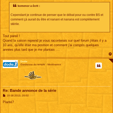
s
s
komenor a écrit :
a
g
e
Cependant je continue de penser que le débat pour ou contre BS et
comment çà aurait du être et nanani et nanana est complètement
stérile.
.
Tout pareil !
Quand la saison reprend je vous raconterais sur quel forum j'étais il y a
10 ans, qu'elle était ma position et comment j'ai compris quelques
années plus tard que je me plantais ....
Dodie
Gardienne du temple - Modératrice
Re: Bande annonce de la série
M
19 08 2013, 20:02
e
s
Planté?
s
a
g