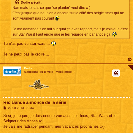
s
Dodie a écrit :
a
Nan mais je sais ce que "se planter" veut dire x-)
g
e
C'est jusque que nous on a encore sur le côté des belgicismes qui ne
sont vraiment pas courant
Je me demandais en fait sur quoi ça avait rapport, mais je vois que c'est
sur Star Wars! Faut encre que je les regarde en parlant de ça!
Tu n'as pas vu star wars ...
Je ne peux pas le croire ...
Dodie
Gardienne du temple - Modératrice
Re: Bande annonce de la série
M
22 08 2013, 09:34
e
s
Si si, je te jure, je dois encore voir aussi les Indis, Star Wars et le
s
Seigneur des Anneaux...
a
g
Je vais me rattraper pendant mes vacances prochaines x-)
e