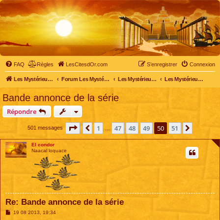
FAQ
Règles
LesCitesdOr.com
S’enregistrer
Connexion
Les Mystérieuses Cités d'Or - LesCitesdOr.com
Forum Les Mystérieuses Cités d'Or
Les Mystérieuses Cités d'Or
Les Mystérieuses Cités d'Or : saison 2 (2013)
Bande annonce de la série
Répondre
Page
50
sur
51
1
47
48
49
50
51
Précédente
Suivant
501 messages
…
El condor
Naacal loquace
Re: Bande annonce de la série
M
19 08 2013, 19:34
e