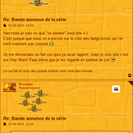
Re: Bande annonce de la série
M
20 08 2013, 13:03
e
s
Nan mais je sais ce que "se planter" veut dire x-)
s
C'est jusque que nous on a encore sur le côté des belgicismes qui ne
a
g
sont vraiment pas courant
e
Je me demandais en fait sur quoi ça avait rapport, mais je vois que c'est
sur Star Wars! Faut encre que je les regarde en parlant de ça!
Ce qui fait de nous des grands enfants nous rend plus humain...
El condor
Naacal loquace
Re: Bande annonce de la série
M
21 08 2013, 21:05
e
s