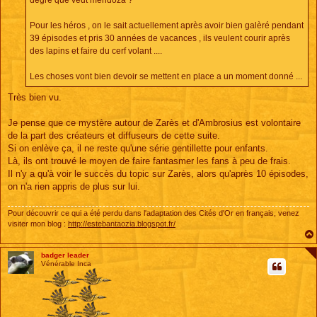
degré que veut mendoza ?
Pour les héros , on le sait actuellement après avoir bien galèré pendant
39 épisodes et pris 30 années de vacances , ils veulent courir après
des lapins et faire du cerf volant ....
Les choses vont bien devoir se mettent en place a un moment donné ...
Très bien vu.
Je pense que ce mystère autour de Zarès et d'Ambrosius est volontaire
de la part des créateurs et diffuseurs de cette suite.
Si on enlève ça, il ne reste qu'une série gentillette pour enfants.
Là, ils ont trouvé le moyen de faire fantasmer les fans à peu de frais.
Il n'y a qu'à voir le succès du topic sur Zarès, alors qu'après 10 épisodes,
on n'a rien appris de plus sur lui.
Pour découvrir ce qui a été perdu dans l'adaptation des Cités d'Or en français, venez
visiter mon blog :
http://estebantaozia.blogspot.fr/
badger leader
Vénérable Inca