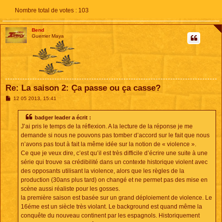
Nombre total de votes :
103
Bend
Guerrier Maya
Re: La saison 2: Ça passe ou ça casse?
M
12 05 2013, 15:41
e
s
s
badger leader a écrit :
a
J’ai pris le temps de la réflexion. A la lecture de la réponse je me
g
e
demande si nous ne pouvons pas tomber d’accord sur le fait que nous
n’avons pas tout à fait la même idée sur la notion de « violence ».
Ce que je veux dire, c’est qu’il est très difficile d’écrire une suite à une
série qui trouve sa crédibilité dans un contexte historique violent avec
des opposants utilisant la violence, alors que les règles de la
production (30ans plus tard) on changé et ne permet pas des mise en
scène aussi réaliste pour les gosses.
la première saison est basée sur un grand déploiement de violence. Le
16éme est un siècle très violant. Le background est quand même la
conquête du nouveau continent par les espagnols. Historiquement