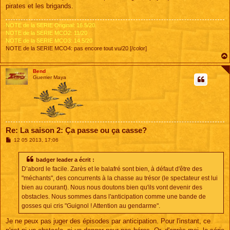
pirates et les brigands.
NOTE de la SERIE Original: 16.5/20.
NOTE de la SERIE MCO2: 11/20
NOTE de la SERIE MCO3: 14.5/20
NOTE de la SERIE MCO4: pas encore tout vu/20 [/color]
Bend
Guerrier Maya
Re: La saison 2: Ça passe ou ça casse?
M
12 05 2013, 17:06
e
s
s
badger leader a écrit :
a
D’abord le facile. Zarès et le balafré sont bien, à défaut d'être des
g
e
"méchants", des concurrents à la chasse au trésor (le spectateur est lui
bien au courant). Nous nous doutons bien qu'ils vont devenir des
obstacles. Nous sommes dans l'anticipation comme une bande de
gosses qui cris "Guignol ! Attention au gendarme".
Je ne peux pas juger des épisodes par anticipation. Pour l'instant, ce