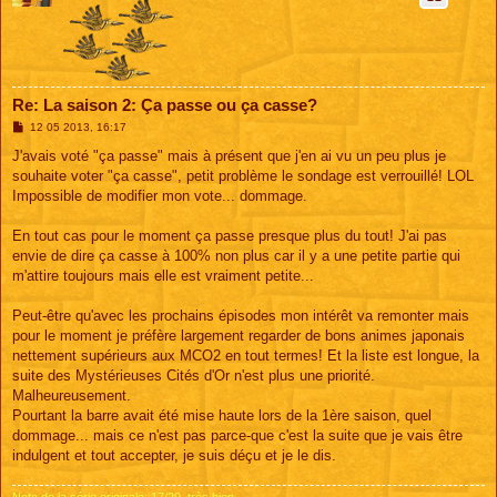
Re: La saison 2: Ça passe ou ça casse?
M
12 05 2013, 16:17
e
s
J'avais voté "ça passe" mais à présent que j'en ai vu un peu plus je
s
souhaite voter "ça casse", petit problème le sondage est verrouillé! LOL
a
g
Impossible de modifier mon vote... dommage.
e
En tout cas pour le moment ça passe presque plus du tout! J'ai pas
envie de dire ça casse à 100% non plus car il y a une petite partie qui
m'attire toujours mais elle est vraiment petite...
Peut-être qu'avec les prochains épisodes mon intérêt va remonter mais
pour le moment je préfère largement regarder de bons animes japonais
nettement supérieurs aux MCO2 en tout termes! Et la liste est longue, la
suite des Mystérieuses Cités d'Or n'est plus une priorité.
Malheureusement.
Pourtant la barre avait été mise haute lors de la 1ère saison, quel
dommage... mais ce n'est pas parce-que c'est la suite que je vais être
indulgent et tout accepter, je suis déçu et je le dis.
Note de la série originale: 17/20, très bien