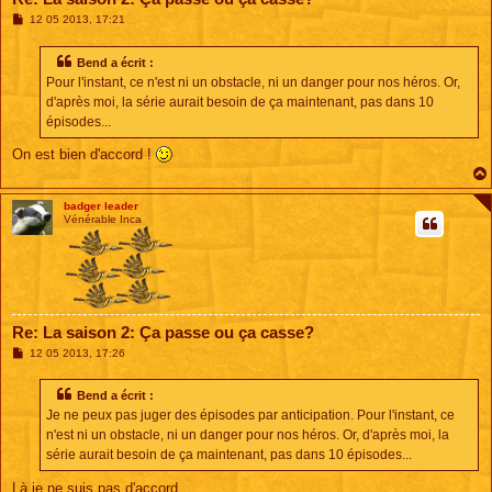
M
12 05 2013, 17:21
e
s
s
Bend a écrit :
a
Pour l'instant, ce n'est ni un obstacle, ni un danger pour nos héros. Or,
g
e
d'après moi, la série aurait besoin de ça maintenant, pas dans 10
épisodes...
On est bien d'accord !
badger leader
Vénérable Inca
Re: La saison 2: Ça passe ou ça casse?
M
12 05 2013, 17:26
e
s
s
Bend a écrit :
a
Je ne peux pas juger des épisodes par anticipation. Pour l'instant, ce
g
e
n'est ni un obstacle, ni un danger pour nos héros. Or, d'après moi, la
série aurait besoin de ça maintenant, pas dans 10 épisodes...
Là je ne suis pas d'accord.