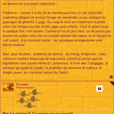
se doivent de tout poser clairement .
Problème : comme il a été dit de nombreuses fois ici, les impératifs
marketing obligent de réviser l'image de l'ensemble ce qui explique les
passages de pitreries à gogo. Du coup le récit est clairement écartelé
entre une intrigue secrète et des gags pour enfants. C'est le grand écart
et quelque fois c'est bizarre. Comme je l'ai dit plus haut, on ne pourra pas
trouver les autres cités d'or en courant derrière des lapins et en faisant du
cerf volant . A un moment donné , les principaux protagonistes vont
devoir avancer .
Bref, pour résumer , problème de rythme , de timing, d'objectifs , mais
même en mettant beaucoup de mauvaises volonté je pense que les
ingrédients sont quand même là ( ambrosius, le livre des 7 langages, le
tambour qui guide le condor, la prophétie qui annonce le malheur, le
dragon jaune, les mystères autour de Zarés).
El condor
Naacal loquace
Re: La saison 2: Ça passe ou ça casse?