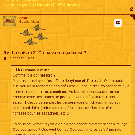
Note de la saison 2: (à l'épiosde 12): 06/20, médiocre
Bend
Guerrier Maya
Re: La saison 2: Ça passe ou ça casse?
M
12 05 2013, 16:34
e
s
s
El condor a écrit :
a
Comment te donner tord ?
g
e
Je pense aussi que c'est affaire de rythme et d'objectifs. On ne parle
que peu de la recherche des cités d'or. Au risque d'en froisser certain, je
trouve le scénario trop compliqué. Au bout de dix épisodes, on se
retrouve avec des tonnes de pistes pas toute très claires. Dans la
saison 1 c'est plus simple , les personnages ont chacun un objectif
clairement défini ( retrouver son père , découvrir les cités d'or, la
richesse pour les espagnols, etc...).
La sous couvert de mystère on n'a pas encore clairement défini tout ça .
Que veut zarés ? Que veut Quint ? Que veut ambrosius ? A moinde