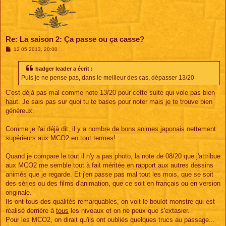
Re: La saison 2: Ça passe ou ça casse?
M
12 05 2013, 20:00
e
s
s
badger leader a écrit :
a
Puis je ne pense pas, dans le meilleur des cas, dépasser 13/20
g
e
C'est déjà pas mal comme note 13/20 pour cette suite qui vole pas bien
haut. Je sais pas sur quoi tu te bases pour noter mais je te trouve bien
généreux.
Comme je l'ai déjà dit, il y a nombre de bons animes japonais nettement
supérieurs aux MCO2 en tout termes!
Quand je compare le tout il n'y a pas photo, la note de 08/20 que j'attribue
aux MCO2 me semble tout à fait méritée en rapport aux autres dessins
animés que je regarde. Et j'en passe pas mal tout les mois, que se soit
des séries ou des films d'animation, que ce soit en français ou en version
originale.
Ils ont tous des qualités remarquables, on voit le boulot monstre qui est
réalisé derrière à
tous
les niveaux et on ne peux que s'extasier.
Pour les MCO2, on dirait qu'ils ont oubliés quelques trucs au passage...