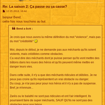
Re: La saison 2: Ça passe ou ça casse?
M
12 05 2013, 16:44
e
s
bonjour Bend;
s
cette fois nous touchons au but.
a
g
e
Bend a écrit :
Je crois que nous avons la même définition du mot "violence", mais pas
du mot "crédibilité"
Moi, depuis le début, je ne demande pas aux méchants qu'ils soient
violents, mais crédibles comme obstacles.
Ca veut dire des méchants dont je puisse penser qu'ils vont mettre des
bâtons dans les roues des héros et qu'ils peuvent même mettre en
danger leurs vies.
Dans cette suite, il n'y a que des méchants ridicules et débiles. Je ne
peux pas croire qu'ils représentent un vrai obstacle ou danger.
Du coup, je n'ai pas peur pour nos héros et il n'y a pas de suspense.
Bref, je m'ennuie...
Zarès ou le balafré ne sont pas ridicules et ont l'air intelligent. Ils
pourraient faire de super méchants, SAUF QU'ils ne sont pas des
obstacles pour nos héros.