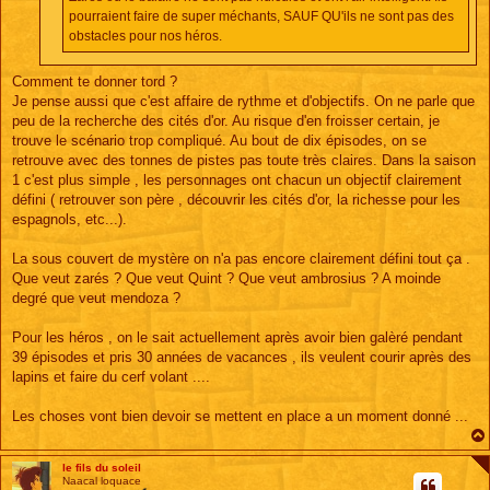
pourraient faire de super méchants, SAUF QU'ils ne sont pas des
obstacles pour nos héros.
Comment te donner tord ?
Je pense aussi que c'est affaire de rythme et d'objectifs. On ne parle que
peu de la recherche des cités d'or. Au risque d'en froisser certain, je
trouve le scénario trop compliqué. Au bout de dix épisodes, on se
retrouve avec des tonnes de pistes pas toute très claires. Dans la saison
1 c'est plus simple , les personnages ont chacun un objectif clairement
défini ( retrouver son père , découvrir les cités d'or, la richesse pour les
espagnols, etc...).
La sous couvert de mystère on n'a pas encore clairement défini tout ça .
Que veut zarés ? Que veut Quint ? Que veut ambrosius ? A moinde
degré que veut mendoza ?
Pour les héros , on le sait actuellement après avoir bien galèré pendant
39 épisodes et pris 30 années de vacances , ils veulent courir après des
lapins et faire du cerf volant ....
Les choses vont bien devoir se mettent en place a un moment donné ...
le fils du soleil
Naacal loquace