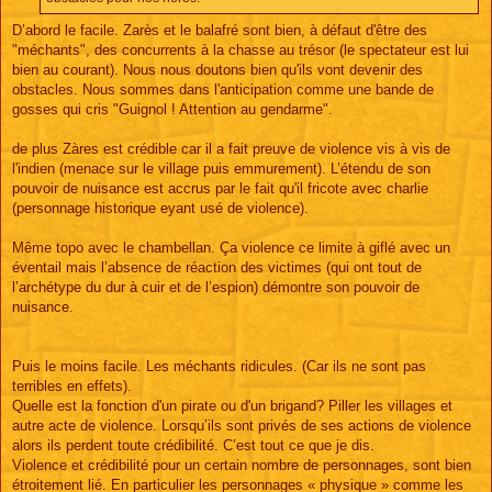
D’abord le facile. Zarès et le balafré sont bien, à défaut d'être des
"méchants", des concurrents à la chasse au trésor (le spectateur est lui
bien au courant). Nous nous doutons bien qu'ils vont devenir des
obstacles. Nous sommes dans l'anticipation comme une bande de
gosses qui cris "Guignol ! Attention au gendarme".
de plus Zàres est crédible car il a fait preuve de violence vis à vis de
l'indien (menace sur le village puis emmurement). L’étendu de son
pouvoir de nuisance est accrus par le fait qu'il fricote avec charlie
(personnage historique eyant usé de violence).
Même topo avec le chambellan. Ça violence ce limite à giflé avec un
éventail mais l’absence de réaction des victimes (qui ont tout de
l’archétype du dur à cuir et de l’espion) démontre son pouvoir de
nuisance.
Puis le moins facile. Les méchants ridicules. (Car ils ne sont pas
terribles en effets).
Quelle est la fonction d'un pirate ou d'un brigand? Piller les villages et
autre acte de violence. Lorsqu’ils sont privés de ses actions de violence
alors ils perdent toute crédibilité. C’est tout ce que je dis.
Violence et crédibilité pour un certain nombre de personnages, sont bien
étroitement lié. En particulier les personnages « physique » comme les