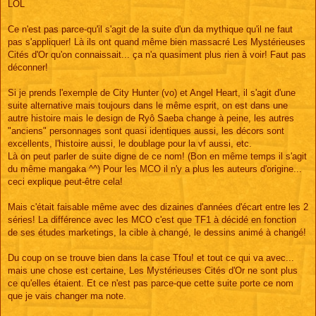
LOL
Ce n'est pas parce-qu'il s'agit de la suite d'un da mythique qu'il ne faut
pas s'appliquer! Là ils ont quand même bien massacré Les Mystérieuses
Cités d'Or qu'on connaissait... ça n'a quasiment plus rien à voir! Faut pas
déconner!
Si je prends l'exemple de City Hunter (vo) et Angel Heart, il s'agit d'une
suite alternative mais toujours dans le même esprit, on est dans une
autre histoire mais le design de Ryô Saeba change à peine, les autres
"anciens" personnages sont quasi identiques aussi, les décors sont
excellents, l'histoire aussi, le doublage pour la vf aussi, etc.
Là on peut parler de suite digne de ce nom! (Bon en même temps il s'agit
du même mangaka ^^) Pour les MCO il n'y a plus les auteurs d'origine...
ceci explique peut-être cela!
Mais c'était faisable même avec des dizaines d'années d'écart entre les 2
séries! La différence avec les MCO c'est que TF1 à décidé en fonction
de ses études marketings, la cible à changé, le dessins animé à changé!
Du coup on se trouve bien dans la case Tfou! et tout ce qui va avec...
mais une chose est certaine, Les Mystérieuses Cités d'Or ne sont plus
ce qu'elles étaient. Et ce n'est pas parce-que cette suite porte ce nom
que je vais changer ma note.