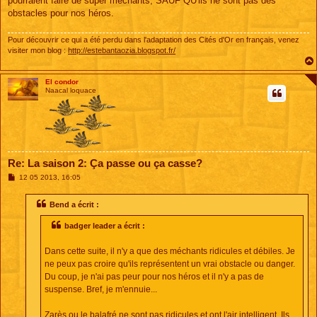
pourraient faire de super méchants, SAUF QU'ils ne sont pas des
obstacles pour nos héros.
Pour découvrir ce qui a été perdu dans l'adaptation des Cités d'Or en français, venez
visiter mon blog :
http://estebantaozia.blogspot.fr/
El condor
Naacal loquace
Re: La saison 2: Ça passe ou ça casse?
M
12 05 2013, 16:05
e
s
s
Bend a écrit :
a
g
badger leader a écrit :
e
Dans cette suite, il n'y a que des méchants ridicules et débiles. Je
ne peux pas croire qu'ils représentent un vrai obstacle ou danger.
Du coup, je n'ai pas peur pour nos héros et il n'y a pas de
suspense. Bref, je m'ennuie...
Zarès ou le balafré ne sont pas ridicules et ont l'air intelligent. Ils