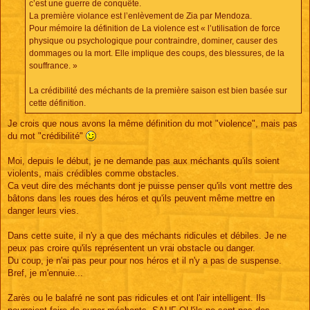
c’est une guerre de conquête.
La première violance est l’enlèvement de Zia par Mendoza.
Pour mémoire la définition de La violence est « l’utilisation de force
physique ou psychologique pour contraindre, dominer, causer des
dommages ou la mort. Elle implique des coups, des blessures, de la
souffrance. »
La crédibilité des méchants de la première saison est bien basée sur
cette définition.
Je crois que nous avons la même définition du mot "violence", mais pas
du mot "crédibilité"
Moi, depuis le début, je ne demande pas aux méchants qu'ils soient
violents, mais crédibles comme obstacles.
Ca veut dire des méchants dont je puisse penser qu'ils vont mettre des
bâtons dans les roues des héros et qu'ils peuvent même mettre en
danger leurs vies.
Dans cette suite, il n'y a que des méchants ridicules et débiles. Je ne
peux pas croire qu'ils représentent un vrai obstacle ou danger.
Du coup, je n'ai pas peur pour nos héros et il n'y a pas de suspense.
Bref, je m'ennuie...
Zarès ou le balafré ne sont pas ridicules et ont l'air intelligent. Ils