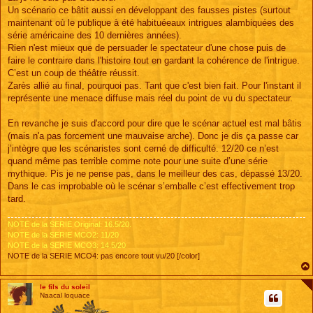
Un scénario ce bâtit aussi en développant des fausses pistes (surtout
maintenant où le publique à été habituéeaux intrigues alambiquées des
série américaine des 10 dernières années).
Rien n'est mieux que de persuader le spectateur d'une chose puis de
faire le contraire dans l'histoire tout en gardant la cohérence de l'intrigue.
C’est un coup de théâtre réussit.
Zarès allié au final, pourquoi pas. Tant que c'est bien fait. Pour l'instant il
représente une menace diffuse mais réel du point de vu du spectateur.
En revanche je suis d'accord pour dire que le scénar actuel est mal bâtis
(mais n'a pas forcement une mauvaise arche). Donc je dis ça passe car
j’intègre que les scénaristes sont cerné de difficulté. 12/20 ce n’est
quand même pas terrible comme note pour une suite d’une série
mythique. Pis je ne pense pas, dans le meilleur des cas, dépassé 13/20.
Dans le cas improbable où le scénar s’emballe c’est effectivement trop
tard.
NOTE de la SERIE Original: 16.5/20.
NOTE de la SERIE MCO2: 11/20
NOTE de la SERIE MCO3: 14.5/20
NOTE de la SERIE MCO4: pas encore tout vu/20 [/color]
le fils du soleil
Naacal loquace