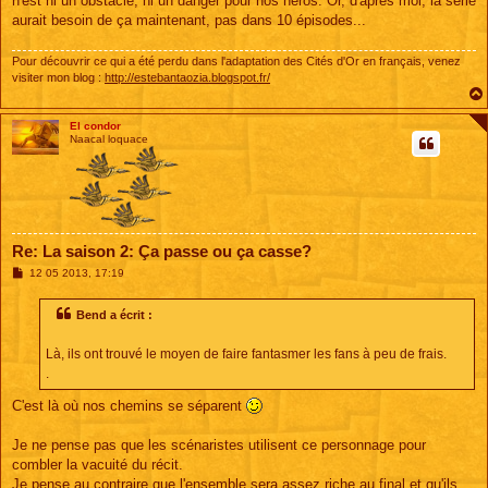
n'est ni un obstacle, ni un danger pour nos héros. Or, d'après moi, la série
aurait besoin de ça maintenant, pas dans 10 épisodes...
Pour découvrir ce qui a été perdu dans l'adaptation des Cités d'Or en français, venez
visiter mon blog :
http://estebantaozia.blogspot.fr/
El condor
Naacal loquace
Re: La saison 2: Ça passe ou ça casse?
M
12 05 2013, 17:19
e
s
s
Bend a écrit :
a
g
e
Là, ils ont trouvé le moyen de faire fantasmer les fans à peu de frais.
.
C'est là où nos chemins se séparent
Je ne pense pas que les scénaristes utilisent ce personnage pour
combler la vacuité du récit.
Je pense au contraire que l'ensemble sera assez riche au final et qu'ils