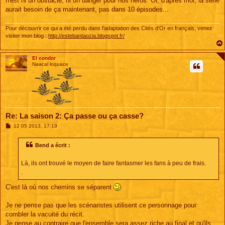
n'est ni un obstacle, ni un danger pour nos héros. Or, d'après moi, la série
aurait besoin de ça maintenant, pas dans 10 épisodes...
Pour découvrir ce qui a été perdu dans l'adaptation des Cités d'Or en français, venez
visiter mon blog :
http://estebantaozia.blogspot.fr/
El condor
Naacal loquace
Re: La saison 2: Ça passe ou ça casse?
M
12 05 2013, 17:19
e
s
s
Bend a écrit :
a
g
e
Là, ils ont trouvé le moyen de faire fantasmer les fans à peu de frais.
.
C'est là où nos chemins se séparent
Je ne pense pas que les scénaristes utilisent ce personnage pour
combler la vacuité du récit.
Je pense au contraire que l'ensemble sera assez riche au final et qu'ils