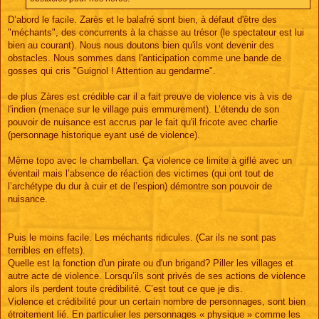
D’abord le facile. Zarès et le balafré sont bien, à défaut d'être des
"méchants", des concurrents à la chasse au trésor (le spectateur est lui
bien au courant). Nous nous doutons bien qu'ils vont devenir des
obstacles. Nous sommes dans l'anticipation comme une bande de
gosses qui cris "Guignol ! Attention au gendarme".
de plus Zàres est crédible car il a fait preuve de violence vis à vis de
l'indien (menace sur le village puis emmurement). L’étendu de son
pouvoir de nuisance est accrus par le fait qu'il fricote avec charlie
(personnage historique eyant usé de violence).
Même topo avec le chambellan. Ça violence ce limite à giflé avec un
éventail mais l’absence de réaction des victimes (qui ont tout de
l’archétype du dur à cuir et de l’espion) démontre son pouvoir de
nuisance.
Puis le moins facile. Les méchants ridicules. (Car ils ne sont pas
terribles en effets).
Quelle est la fonction d'un pirate ou d'un brigand? Piller les villages et
autre acte de violence. Lorsqu’ils sont privés de ses actions de violence
alors ils perdent toute crédibilité. C’est tout ce que je dis.
Violence et crédibilité pour un certain nombre de personnages, sont bien
étroitement lié. En particulier les personnages « physique » comme les