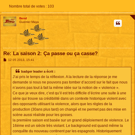
Nombre total de votes :
103
Bend
Guerrier Maya
Re: La saison 2: Ça passe ou ça casse?
M
12 05 2013, 15:41
e
s
s
badger leader a écrit :
a
J’ai pris le temps de la réflexion. A la lecture de la réponse je me
g
e
demande si nous ne pouvons pas tomber d’accord sur le fait que nous
n’avons pas tout à fait la même idée sur la notion de « violence ».
Ce que je veux dire, c’est qu’il est très difficile d’écrire une suite à une
série qui trouve sa crédibilité dans un contexte historique violent avec
des opposants utilisant la violence, alors que les règles de la
production (30ans plus tard) on changé et ne permet pas des mise en
scène aussi réaliste pour les gosses.
la première saison est basée sur un grand déploiement de violence. Le
16éme est un siècle très violant. Le background est quand même la
conquête du nouveau continent par les espagnols. Historiquement