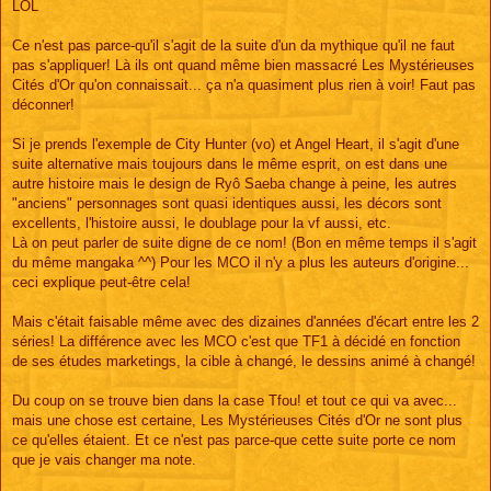
LOL
Ce n'est pas parce-qu'il s'agit de la suite d'un da mythique qu'il ne faut
pas s'appliquer! Là ils ont quand même bien massacré Les Mystérieuses
Cités d'Or qu'on connaissait... ça n'a quasiment plus rien à voir! Faut pas
déconner!
Si je prends l'exemple de City Hunter (vo) et Angel Heart, il s'agit d'une
suite alternative mais toujours dans le même esprit, on est dans une
autre histoire mais le design de Ryô Saeba change à peine, les autres
"anciens" personnages sont quasi identiques aussi, les décors sont
excellents, l'histoire aussi, le doublage pour la vf aussi, etc.
Là on peut parler de suite digne de ce nom! (Bon en même temps il s'agit
du même mangaka ^^) Pour les MCO il n'y a plus les auteurs d'origine...
ceci explique peut-être cela!
Mais c'était faisable même avec des dizaines d'années d'écart entre les 2
séries! La différence avec les MCO c'est que TF1 à décidé en fonction
de ses études marketings, la cible à changé, le dessins animé à changé!
Du coup on se trouve bien dans la case Tfou! et tout ce qui va avec...
mais une chose est certaine, Les Mystérieuses Cités d'Or ne sont plus
ce qu'elles étaient. Et ce n'est pas parce-que cette suite porte ce nom
que je vais changer ma note.