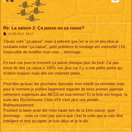
Re: La saison 2: Ça passe ou ça casse?
M
12 05 2013, 16:17
e
s
J'avais voté "ça passe" mais à présent que j'en ai vu un peu plus je
s
souhaite voter "ça casse", petit problème le sondage est verrouillé! LOL
a
g
Impossible de modifier mon vote... dommage.
e
En tout cas pour le moment ça passe presque plus du tout! J'ai pas
envie de dire ça casse à 100% non plus car il y a une petite partie qui
m'attire toujours mais elle est vraiment petite...
Peut-être qu'avec les prochains épisodes mon intérêt va remonter mais
pour le moment je préfère largement regarder de bons animes japonais
nettement supérieurs aux MCO2 en tout termes! Et la liste est longue, la
suite des Mystérieuses Cités d'Or n'est plus une priorité.
Malheureusement.
Pourtant la barre avait été mise haute lors de la 1ère saison, quel
dommage... mais ce n'est pas parce-que c'est la suite que je vais être
indulgent et tout accepter, je suis déçu et je le dis.
Note de la série originale: 17/20, très bien