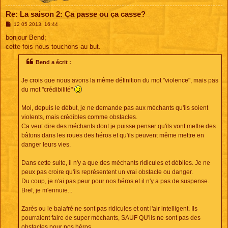
Re: La saison 2: Ça passe ou ça casse?
M
12 05 2013, 16:44
e
s
bonjour Bend;
s
cette fois nous touchons au but.
a
g
e
Bend a écrit :
Je crois que nous avons la même définition du mot "violence", mais pas
du mot "crédibilité"
Moi, depuis le début, je ne demande pas aux méchants qu'ils soient
violents, mais crédibles comme obstacles.
Ca veut dire des méchants dont je puisse penser qu'ils vont mettre des
bâtons dans les roues des héros et qu'ils peuvent même mettre en
danger leurs vies.
Dans cette suite, il n'y a que des méchants ridicules et débiles. Je ne
peux pas croire qu'ils représentent un vrai obstacle ou danger.
Du coup, je n'ai pas peur pour nos héros et il n'y a pas de suspense.
Bref, je m'ennuie...
Zarès ou le balafré ne sont pas ridicules et ont l'air intelligent. Ils
pourraient faire de super méchants, SAUF QU'ils ne sont pas des
obstacles pour nos héros.