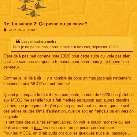
Re: La saison 2: Ça passe ou ça casse?
M
12 05 2013, 20:00
e
s
s
badger leader a écrit :
a
Puis je ne pense pas, dans le meilleur des cas, dépasser 13/20
g
e
C'est déjà pas mal comme note 13/20 pour cette suite qui vole pas bien
haut. Je sais pas sur quoi tu te bases pour noter mais je te trouve bien
généreux.
Comme je l'ai déjà dit, il y a nombre de bons animes japonais nettement
supérieurs aux MCO2 en tout termes!
Quand je compare le tout il n'y a pas photo, la note de 08/20 que j'attribue
aux MCO2 me semble tout à fait méritée en rapport aux autres dessins
animés que je regarde. Et j'en passe pas mal tout les mois, que se soit
des séries ou des films d'animation, que ce soit en français ou en version
originale.
Ils ont tous des qualités remarquables, on voit le boulot monstre qui est
réalisé derrière à
tous
les niveaux et on ne peux que s'extasier.
Pour les MCO2, on dirait qu'ils ont oubliés quelques trucs au passage...