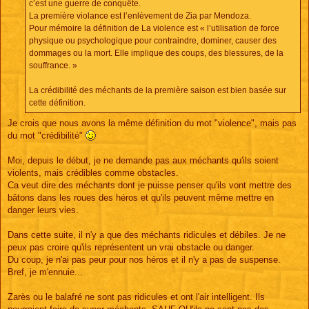
c’est une guerre de conquête.
La première violance est l’enlèvement de Zia par Mendoza.
Pour mémoire la définition de La violence est « l’utilisation de force
physique ou psychologique pour contraindre, dominer, causer des
dommages ou la mort. Elle implique des coups, des blessures, de la
souffrance. »
La crédibilité des méchants de la première saison est bien basée sur
cette définition.
Je crois que nous avons la même définition du mot "violence", mais pas
du mot "crédibilité"
Moi, depuis le début, je ne demande pas aux méchants qu'ils soient
violents, mais crédibles comme obstacles.
Ca veut dire des méchants dont je puisse penser qu'ils vont mettre des
bâtons dans les roues des héros et qu'ils peuvent même mettre en
danger leurs vies.
Dans cette suite, il n'y a que des méchants ridicules et débiles. Je ne
peux pas croire qu'ils représentent un vrai obstacle ou danger.
Du coup, je n'ai pas peur pour nos héros et il n'y a pas de suspense.
Bref, je m'ennuie...
Zarès ou le balafré ne sont pas ridicules et ont l'air intelligent. Ils