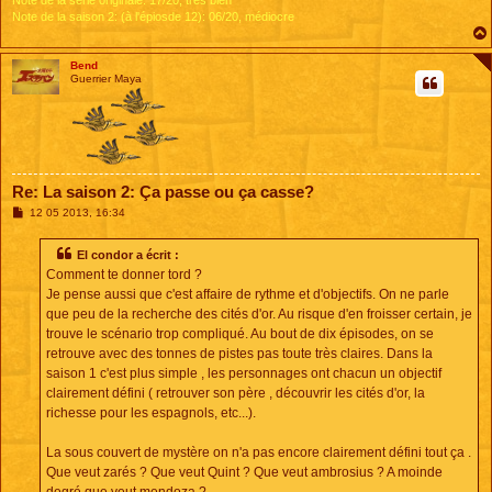
Note de la saison 2: (à l'épiosde 12): 06/20, médiocre
Bend
Guerrier Maya
Re: La saison 2: Ça passe ou ça casse?
M
12 05 2013, 16:34
e
s
s
El condor a écrit :
a
Comment te donner tord ?
g
e
Je pense aussi que c'est affaire de rythme et d'objectifs. On ne parle
que peu de la recherche des cités d'or. Au risque d'en froisser certain, je
trouve le scénario trop compliqué. Au bout de dix épisodes, on se
retrouve avec des tonnes de pistes pas toute très claires. Dans la
saison 1 c'est plus simple , les personnages ont chacun un objectif
clairement défini ( retrouver son père , découvrir les cités d'or, la
richesse pour les espagnols, etc...).
La sous couvert de mystère on n'a pas encore clairement défini tout ça .
Que veut zarés ? Que veut Quint ? Que veut ambrosius ? A moinde