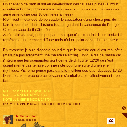
Un scénario ce bâtit aussi en développant des fausses pistes (surtout
maintenant où le publique à été habituéeaux intrigues alambiquées des
série américaine des 10 dernières années).
Rien n'est mieux que de persuader le spectateur d'une chose puis de
faire le contraire dans l'histoire tout en gardant la cohérence de l'intrigue.
C’est un coup de théâtre réussit.
Zarès allié au final, pourquoi pas. Tant que c'est bien fait. Pour l'instant il
représente une menace diffuse mais réel du point de vu du spectateur.
En revanche je suis d'accord pour dire que le scénar actuel est mal bâtis
(mais n'a pas forcement une mauvaise arche). Donc je dis ça passe car
j’intègre que les scénaristes sont cerné de difficulté. 12/20 ce n’est
quand même pas terrible comme note pour une suite d’une série
mythique. Pis je ne pense pas, dans le meilleur des cas, dépassé 13/20.
Dans le cas improbable où le scénar s’emballe c’est effectivement trop
tard.
NOTE de la SERIE Original: 16.5/20.
NOTE de la SERIE MCO2: 11/20
NOTE de la SERIE MCO3: 14.5/20
NOTE de la SERIE MCO4: pas encore tout vu/20 [/color]
le fils du soleil
Naacal loquace