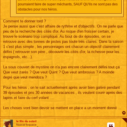
pourraient faire de super méchants, SAUF QU'ils ne sont pas des
obstacles pour nos héros.
Comment te donner tord ?
Je pense aussi que c'est affaire de rythme et d'objectifs. On ne parle que
peu de la recherche des cités d'or. Au risque d'en froisser certain, je
trouve le scénario trop compliqué. Au bout de dix épisodes, on se
retrouve avec des tonnes de pistes pas toute très claires. Dans la saison
1 c'est plus simple , les personnages ont chacun un objectif clairement
défini ( retrouver son père , découvrir les cités d'or, la richesse pour les
espagnols, etc...).
La sous couvert de mystère on n'a pas encore clairement défini tout ça .
Que veut zarés ? Que veut Quint ? Que veut ambrosius ? A moinde
degré que veut mendoza ?
Pour les héros , on le sait actuellement après avoir bien galèré pendant
39 épisodes et pris 30 années de vacances , ils veulent courir après des
lapins et faire du cerf volant ....
Les choses vont bien devoir se mettent en place a un moment donné ...
le fils du soleil
Naacal loquace