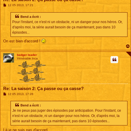
M
12 05 2013, 17:21
e
s
s
Bend a écrit :
a
Pour l'instant, ce n'est ni un obstacle, ni un danger pour nos héros. Or,
g
e
d'après moi, la série aurait besoin de ça maintenant, pas dans 10
épisodes...
On est bien d'accord !
badger leader
Vénérable Inca
Re: La saison 2: Ça passe ou ça casse?
M
12 05 2013, 17:26
e
s
s
Bend a écrit :
a
Je ne peux pas juger des épisodes par anticipation. Pour l'instant, ce
g
e
n'est ni un obstacle, ni un danger pour nos héros. Or, d'après moi, la
série aurait besoin de ça maintenant, pas dans 10 épisodes...
Là je ne suis pas d'accord.