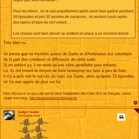
degré que veut mendoza ?
Pour les héros , on le sait actuellement après avoir bien galèré pendant
39 épisodes et pris 30 années de vacances , ils veulent courir après
des lapins et faire du cerf volant ....
Les choses vont bien devoir se mettent en place a un moment donné ...
Très bien vu.
Je pense que ce mystère autour de Zarès et d'Ambrosius est volontaire
de la part des créateurs et diffuseurs de cette suite.
Si on enlève ça, il ne reste qu'une série gentillette pour enfants.
Là, ils ont trouvé le moyen de faire fantasmer les fans à peu de frais.
Il n'y a qu'à voir le succès du topic sur Zarès, alors qu'après 10 épisodes,
on n'a rien appris de plus sur lui.
Pour découvrir ce qui a été perdu dans l'adaptation des Cités d'Or en français, venez
visiter mon blog :
http://estebantaozia.blogspot.fr/
badger leader
Vénérable Inca