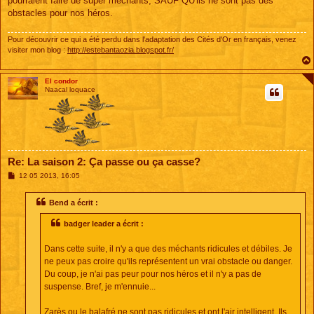
pourraient faire de super méchants, SAUF QU'ils ne sont pas des
obstacles pour nos héros.
Pour découvrir ce qui a été perdu dans l'adaptation des Cités d'Or en français, venez
visiter mon blog :
http://estebantaozia.blogspot.fr/
El condor
Naacal loquace
Re: La saison 2: Ça passe ou ça casse?
M
12 05 2013, 16:05
e
s
s
Bend a écrit :
a
g
badger leader a écrit :
e
Dans cette suite, il n'y a que des méchants ridicules et débiles. Je
ne peux pas croire qu'ils représentent un vrai obstacle ou danger.
Du coup, je n'ai pas peur pour nos héros et il n'y a pas de
suspense. Bref, je m'ennuie...
Zarès ou le balafré ne sont pas ridicules et ont l'air intelligent. Ils