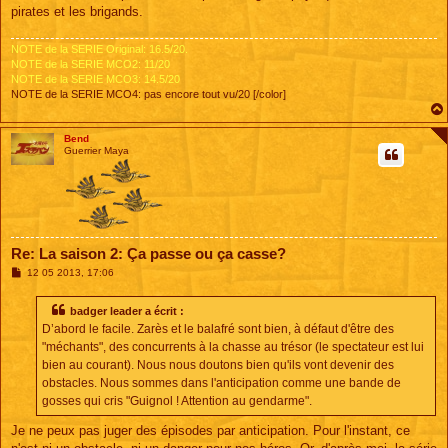
pirates et les brigands.
NOTE de la SERIE Original: 16.5/20.
NOTE de la SERIE MCO2: 11/20
NOTE de la SERIE MCO3: 14.5/20
NOTE de la SERIE MCO4: pas encore tout vu/20 [/color]
Bend
Guerrier Maya
Re: La saison 2: Ça passe ou ça casse?
M
12 05 2013, 17:06
e
s
s
badger leader a écrit :
a
D’abord le facile. Zarès et le balafré sont bien, à défaut d'être des
g
e
"méchants", des concurrents à la chasse au trésor (le spectateur est lui
bien au courant). Nous nous doutons bien qu'ils vont devenir des
obstacles. Nous sommes dans l'anticipation comme une bande de
gosses qui cris "Guignol ! Attention au gendarme".
Je ne peux pas juger des épisodes par anticipation. Pour l'instant, ce