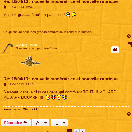
Re: 18/04/13 : nouvelle modératrice et nouvelle rubrique
M
18 04 2013, 15:42
e
s
Muchas gracias à toi! En particulier!
s
a
g
e
Ce qui fait de nous des grands enfants nous rend plus humain...
Grégory House
Gardien du temple - Modérateur
Re: 18/04/13 : nouvelle modératrice et nouvelle rubrique
M
18 04 2013, 18:10
e
s
Bienvenu dans le club des gens qui contrôlent TOUT !!! MOUARF
s
MOUARF MOUARF !!!!!
a
g
e
Anciennement Wesims2 !
Répondre