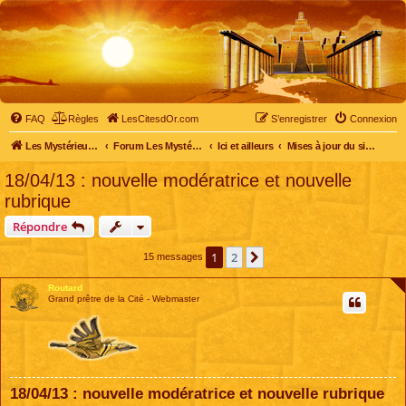
FAQ
Règles
LesCitesdOr.com
S’enregistrer
Connexion
Les Mystérieuses Cités d'Or - LesCitesdOr.com
Forum Les Mystérieuses Cités d'Or
Ici et ailleurs
Mises à jour du site et du forum
18/04/13 : nouvelle modératrice et nouvelle
rubrique
Répondre
1
2
Suivante
15 messages
Routard
Grand prêtre de la Cité - Webmaster
18/04/13 : nouvelle modératrice et nouvelle rubrique