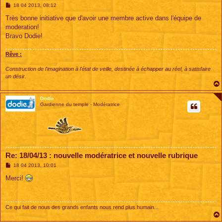
M
18 04 2013, 08:12
e
s
Très bonne initiative que d'avoir une membre active dans l'équipe de
s
moderation!
a
g
Bravo Dodie!
e
Rêve :
Construction de l'imagination à l'état de veille, destinée à échapper au réel, à satisfaire
un désir.
Dodie
Gardienne du temple - Modératrice
Re: 18/04/13 : nouvelle modératrice et nouvelle rubrique
M
18 04 2013, 10:01
e
s
Merci!
s
a
g
e
Ce qui fait de nous des grands enfants nous rend plus humain...