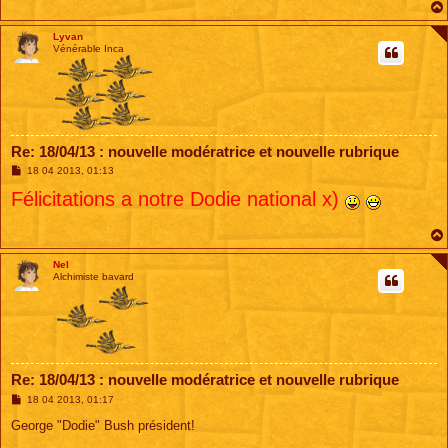
Lyvan
Vénérable Inca
Re: 18/04/13 : nouvelle modératrice et nouvelle rubrique
M
18 04 2013, 01:13
e
Félicitations a notre Dodie national x)
s
s
a
g
e
Nel
Alchimiste bavard
Re: 18/04/13 : nouvelle modératrice et nouvelle rubrique
M
18 04 2013, 01:17
e
s
George "Dodie" Bush président!
s
a