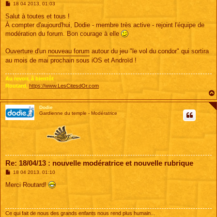
M
18 04 2013, 01:03
e
s
Salut à toutes et tous !
s
À compter d'aujourd'hui, Dodie - membre très active - rejoint l'équipe de
a
g
modération du forum. Bon courage à elle
e
Ouverture d'un
nouveau forum
autour du jeu "le vol du condor" qui sortira
au mois de mai prochain sous iOS et Androïd !
Au revoir, à bientôt
Routard,
https://www.LesCitesdOr.com
Dodie
Gardienne du temple - Modératrice
Re: 18/04/13 : nouvelle modératrice et nouvelle rubrique
M
18 04 2013, 01:10
e
s
Merci Routard!
s
a
g
e
Ce qui fait de nous des grands enfants nous rend plus humain...