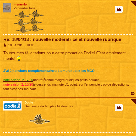
mysterio
Vénérable Inca
Re: 18/04/13 : nouvelle modératrice et nouvelle rubrique
M
18 04 2013, 10:05
e
s
Toutes mes félicitations pour cette promotion Dodie! C'est amplement
s
mérité!
a
g
e
J'ai 2 passions complémentaires: La musique et les MCO
note saison 1: 17/20
une référence malgré quelques petits couacs
note saison 2: 10/20
je descends ma note d'1 point, sur l'ensemble trop de déceptions,
tout n'est pas mauvais.
Dodie
Gardienne du temple - Modératrice