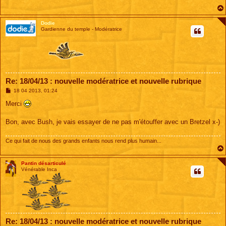
g
e
Dodie
Gardienne du temple - Modératrice
Re: 18/04/13 : nouvelle modératrice et nouvelle rubrique
M
18 04 2013, 01:24
e
s
Merci
s
a
g
Bon, avec Bush, je vais essayer de ne pas m'étouffer avec un Bretzel x-)
e
Ce qui fait de nous des grands enfants nous rend plus humain...
Pantin désarticulé
Vénérable Inca
Re: 18/04/13 : nouvelle modératrice et nouvelle rubrique