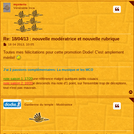
mysterio
Vénérable Inca
Re: 18/04/13 : nouvelle modératrice et nouvelle rubrique
M
18 04 2013, 10:05
e
s
Toutes mes félicitations pour cette promotion Dodie! C'est amplement
s
mérité!
a
g
e
J'ai 2 passions complémentaires: La musique et les MCO
note saison 1: 17/20
une référence malgré quelques petits couacs
note saison 2: 10/20
je descends ma note d'1 point, sur l'ensemble trop de déceptions,
tout n'est pas mauvais.
Dodie
Gardienne du temple - Modératrice