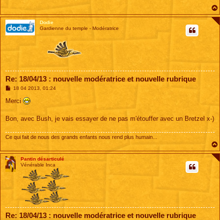
g
e
Dodie
Gardienne du temple - Modératrice
Re: 18/04/13 : nouvelle modératrice et nouvelle rubrique
M
18 04 2013, 01:24
e
s
Merci
s
a
g
Bon, avec Bush, je vais essayer de ne pas m'étouffer avec un Bretzel x-)
e
Ce qui fait de nous des grands enfants nous rend plus humain...
Pantin désarticulé
Vénérable Inca
Re: 18/04/13 : nouvelle modératrice et nouvelle rubrique