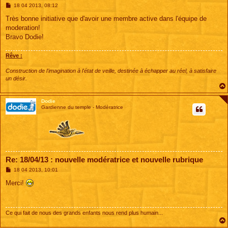
M
18 04 2013, 08:12
e
s
Très bonne initiative que d'avoir une membre active dans l'équipe de
s
moderation!
a
g
Bravo Dodie!
e
Rêve :
Construction de l'imagination à l'état de veille, destinée à échapper au réel, à satisfaire
un désir.
Dodie
Gardienne du temple - Modératrice
Re: 18/04/13 : nouvelle modératrice et nouvelle rubrique
M
18 04 2013, 10:01
e
s
Merci!
s
a
g
e
Ce qui fait de nous des grands enfants nous rend plus humain...