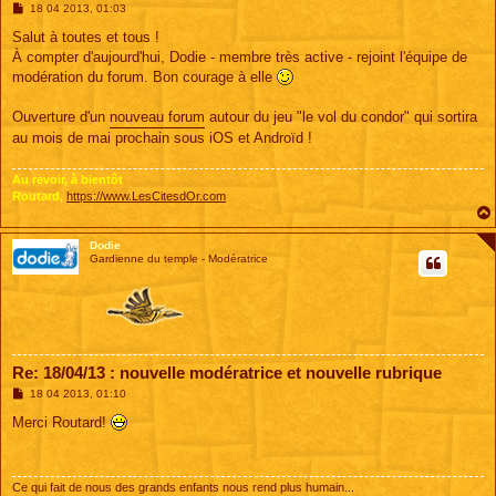
M
18 04 2013, 01:03
e
s
Salut à toutes et tous !
s
À compter d'aujourd'hui, Dodie - membre très active - rejoint l'équipe de
a
g
modération du forum. Bon courage à elle
e
Ouverture d'un
nouveau forum
autour du jeu "le vol du condor" qui sortira
au mois de mai prochain sous iOS et Androïd !
Au revoir, à bientôt
Routard,
https://www.LesCitesdOr.com
Dodie
Gardienne du temple - Modératrice
Re: 18/04/13 : nouvelle modératrice et nouvelle rubrique
M
18 04 2013, 01:10
e
s
Merci Routard!
s
a
g
e
Ce qui fait de nous des grands enfants nous rend plus humain...