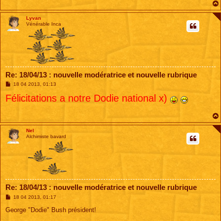
Lyvan
Vénérable Inca
Re: 18/04/13 : nouvelle modératrice et nouvelle rubrique
M
18 04 2013, 01:13
e
Félicitations a notre Dodie national x)
s
s
a
g
e
Nel
Alchimiste bavard
Re: 18/04/13 : nouvelle modératrice et nouvelle rubrique
M
18 04 2013, 01:17
e
s
George "Dodie" Bush président!
s
a