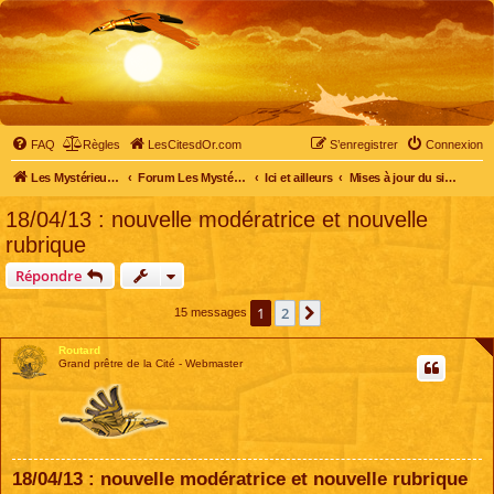
FAQ
Règles
LesCitesdOr.com
S’enregistrer
Connexion
Les Mystérieuses Cités d'Or - LesCitesdOr.com
Forum Les Mystérieuses Cités d'Or
Ici et ailleurs
Mises à jour du site et du forum
18/04/13 : nouvelle modératrice et nouvelle
rubrique
Répondre
1
2
Suivante
15 messages
Routard
Grand prêtre de la Cité - Webmaster
18/04/13 : nouvelle modératrice et nouvelle rubrique