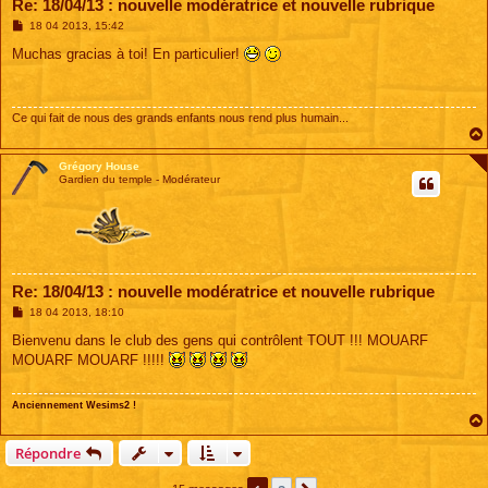
Re: 18/04/13 : nouvelle modératrice et nouvelle rubrique
M
18 04 2013, 15:42
e
s
Muchas gracias à toi! En particulier!
s
a
g
e
Ce qui fait de nous des grands enfants nous rend plus humain...
Grégory House
Gardien du temple - Modérateur
Re: 18/04/13 : nouvelle modératrice et nouvelle rubrique
M
18 04 2013, 18:10
e
s
Bienvenu dans le club des gens qui contrôlent TOUT !!! MOUARF
s
MOUARF MOUARF !!!!!
a
g
e
Anciennement Wesims2 !
Répondre