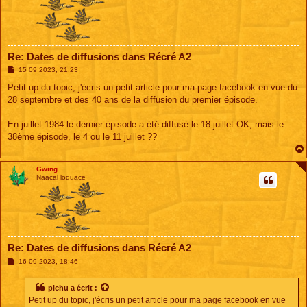
Re: Dates de diffusions dans Récré A2
M
15 09 2023, 21:23
e
s
Petit up du topic, j'écris un petit article pour ma page facebook en vue du
s
28 septembre et des 40 ans de la diffusion du premier épisode.
a
g
e
En juillet 1984 le dernier épisode a été diffusé le 18 juillet OK, mais le
38ème épisode, le 4 ou le 11 juillet ??
Gwing
Naacal loquace
Re: Dates de diffusions dans Récré A2
M
16 09 2023, 18:46
e
s
s
pichu
a écrit :
a
Petit up du topic, j'écris un petit article pour ma page facebook en vue
g