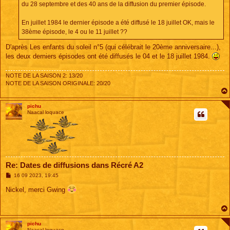
e
du 28 septembre et des 40 ans de la diffusion du premier épisode.
En juillet 1984 le dernier épisode a été diffusé le 18 juillet OK, mais le
38ème épisode, le 4 ou le 11 juillet ??
D'après Les enfants du soleil n°5 (qui célébrait le 20ème anniversaire...),
les deux derniers épisodes ont été diffusés le 04 et le 18 juillet 1984.
NOTE DE LA SAISON 2: 13/20
NOTE DE LA SAISON ORIGINALE: 20/20
pichu
Naacal loquace
Re: Dates de diffusions dans Récré A2
M
16 09 2023, 19:45
e
s
Nickel, merci Gwing
s
a
g
e
pichu
Naacal loquace