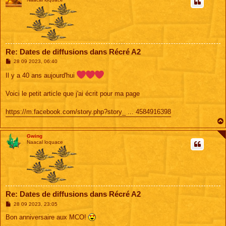
Re: Dates de diffusions dans Récré A2
M
28 09 2023, 06:40
e
s
Il y a 40 ans aujourd'hui
s
a
g
Voici le petit article que j'ai écrit pour ma page
e
https://m.facebook.com/story.php?story_ ... 4584916398
Gwing
Naacal loquace
Re: Dates de diffusions dans Récré A2
M
28 09 2023, 23:05
e
s
Bon anniversaire aux MCO!
s