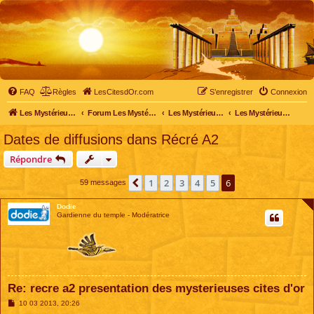
FAQ
Règles
LesCitesdOr.com
S’enregistrer
Connexion
Les Mystérieuses Cités d'Or - LesCitesdOr.com
Forum Les Mystérieuses Cités d'Or
Les Mystérieuses Cités d'Or
Les Mystérieuses Cités d'Or : saison 1 (1983)
Dates de diffusions dans Récré A2
Répondre
1
2
3
4
5
6
Précédente
59 messages
Dodie
Gardienne du temple - Modératrice
Re: recre a2 presentation des mysterieuses cites d'or
M
10 03 2013, 20:26
e