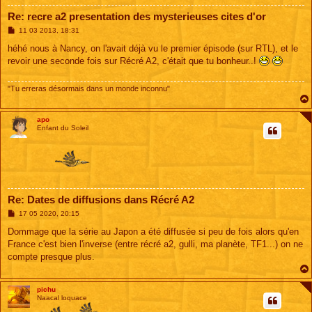
Re: recre a2 presentation des mysterieuses cites d'or
M
11 03 2013, 18:31
e
s
héhé nous à Nancy, on l'avait déjà vu le premier épisode (sur RTL), et le
s
revoir une seconde fois sur Récré A2, c'était que tu bonheur..!
a
g
e
"Tu erreras désormais dans un monde inconnu"
apo
Enfant du Soleil
Re: Dates de diffusions dans Récré A2
M
17 05 2020, 20:15
e
s
Dommage que la série au Japon a été diffusée si peu de fois alors qu'en
s
France c'est bien l'inverse (entre récré a2, gulli, ma planète, TF1...) on ne
a
g
compte presque plus.
e
pichu
Naacal loquace