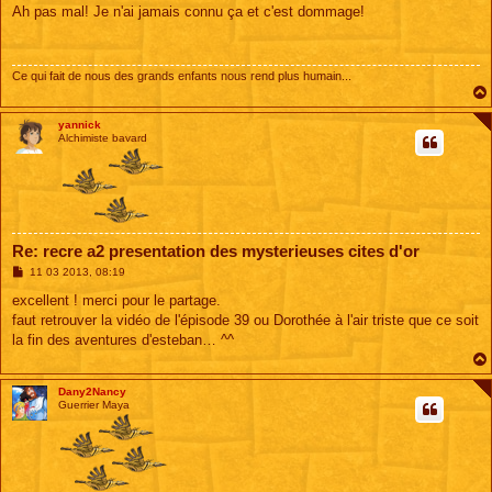
s
Ah pas mal! Je n'ai jamais connu ça et c'est dommage!
s
a
g
e
Ce qui fait de nous des grands enfants nous rend plus humain...
yannick
Alchimiste bavard
Re: recre a2 presentation des mysterieuses cites d'or
M
11 03 2013, 08:19
e
s
excellent ! merci pour le partage.
s
faut retrouver la vidéo de l'épisode 39 ou Dorothée à l'air triste que ce soit
a
g
la fin des aventures d'esteban… ^^
e
Dany2Nancy
Guerrier Maya