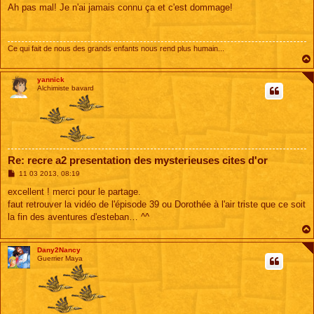
s
Ah pas mal! Je n'ai jamais connu ça et c'est dommage!
s
a
g
e
Ce qui fait de nous des grands enfants nous rend plus humain...
yannick
Alchimiste bavard
Re: recre a2 presentation des mysterieuses cites d'or
M
11 03 2013, 08:19
e
s
excellent ! merci pour le partage.
s
faut retrouver la vidéo de l'épisode 39 ou Dorothée à l'air triste que ce soit
a
g
la fin des aventures d'esteban… ^^
e
Dany2Nancy
Guerrier Maya