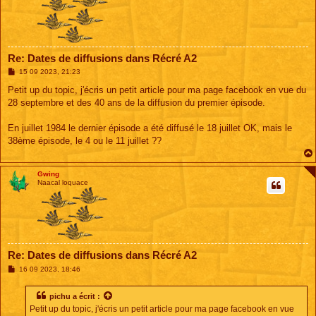
Re: Dates de diffusions dans Récré A2
M
15 09 2023, 21:23
e
s
Petit up du topic, j'écris un petit article pour ma page facebook en vue du
s
28 septembre et des 40 ans de la diffusion du premier épisode.
a
g
e
En juillet 1984 le dernier épisode a été diffusé le 18 juillet OK, mais le
38ème épisode, le 4 ou le 11 juillet ??
Gwing
Naacal loquace
Re: Dates de diffusions dans Récré A2
M
16 09 2023, 18:46
e
s
s
pichu
a écrit :
a
Petit up du topic, j'écris un petit article pour ma page facebook en vue
g