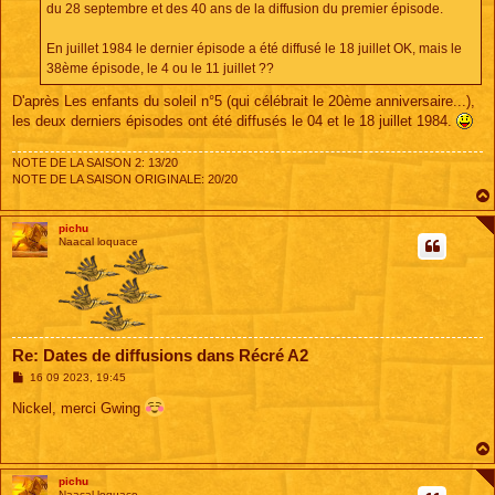
e
du 28 septembre et des 40 ans de la diffusion du premier épisode.
En juillet 1984 le dernier épisode a été diffusé le 18 juillet OK, mais le
38ème épisode, le 4 ou le 11 juillet ??
D'après Les enfants du soleil n°5 (qui célébrait le 20ème anniversaire...),
les deux derniers épisodes ont été diffusés le 04 et le 18 juillet 1984.
NOTE DE LA SAISON 2: 13/20
NOTE DE LA SAISON ORIGINALE: 20/20
pichu
Naacal loquace
Re: Dates de diffusions dans Récré A2
M
16 09 2023, 19:45
e
s
Nickel, merci Gwing
s
a
g
e
pichu
Naacal loquace