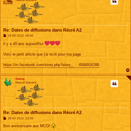
Re: Dates de diffusions dans Récré A2
M
28 09 2023, 06:40
e
s
Il y a 40 ans aujourd'hui
s
a
g
Voici le petit article que j'ai écrit pour ma page
e
https://m.facebook.com/story.php?story_ ... 4584916398
Gwing
Naacal loquace
Re: Dates de diffusions dans Récré A2
M
28 09 2023, 23:05
e
s
Bon anniversaire aux MCO!
s