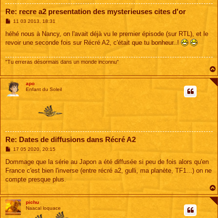
Re: recre a2 presentation des mysterieuses cites d'or
M
11 03 2013, 18:31
e
s
héhé nous à Nancy, on l'avait déjà vu le premier épisode (sur RTL), et le
s
revoir une seconde fois sur Récré A2, c'était que tu bonheur..!
a
g
e
"Tu erreras désormais dans un monde inconnu"
apo
Enfant du Soleil
Re: Dates de diffusions dans Récré A2
M
17 05 2020, 20:15
e
s
Dommage que la série au Japon a été diffusée si peu de fois alors qu'en
s
France c'est bien l'inverse (entre récré a2, gulli, ma planète, TF1...) on ne
a
g
compte presque plus.
e
pichu
Naacal loquace