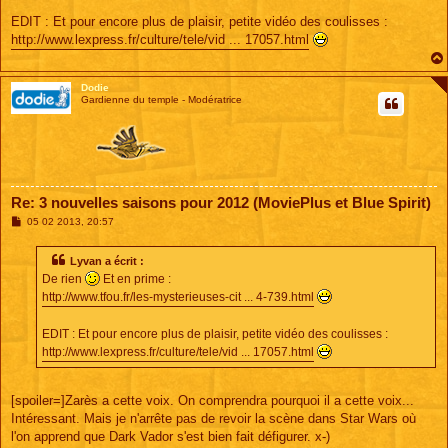
e
EDIT : Et pour encore plus de plaisir, petite vidéo des coulisses :
http://www.lexpress.fr/culture/tele/vid ... 17057.html
Dodie
Gardienne du temple - Modératrice
Re: 3 nouvelles saisons pour 2012 (MoviePlus et Blue Spirit)
M
05 02 2013, 20:57
e
s
s
Lyvan a écrit :
a
De rien
Et en prime :
g
e
http://www.tfou.fr/les-mysterieuses-cit ... 4-739.html
EDIT : Et pour encore plus de plaisir, petite vidéo des coulisses :
http://www.lexpress.fr/culture/tele/vid ... 17057.html
[spoiler=]Zarès a cette voix. On comprendra pourquoi il a cette voix...
Intéressant. Mais je n'arrête pas de revoir la scène dans Star Wars où
l'on apprend que Dark Vador s'est bien fait défigurer. x-)