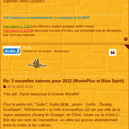
s
superbe!! merci Lyvan!!!!
s
a
g
e
J'ai 2 passions complémentaires: La musique et les MCO
note saison 1: 17/20
une référence malgré quelques petits couacs
note saison 2: 10/20
je descends ma note d'1 point, sur l'ensemble trop de déceptions,
tout n'est pas mauvais.
Dodie
Gardienne du temple - Modératrice
Re: 3 nouvelles saisons pour 2012 (MoviePlus et Blue Spirit)
M
04 02 2013, 22:10
e
s
Très joli! J'aime beaucoup la Grande Muraille!
s
a
g
Pour la petite info: "Guilin": Guilin (桂林 ; pinyin : Guìlín ; Zhuang :
e
Gveihlaem ; littéralement « la forêt d’osmanthus »)2 est une ville de la
région autonome zhuang du Guangxi, en Chine, située sur la rivière Li.
Elle tire son nom de l’osmanthus, un arbre qui pousse abondamment
entre la rivière et les collines.