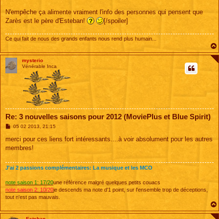
N'empêche ça alimente vraiment l'info des personnes qui pensent que
Zarès est le père d'Esteban!
[/spoiler]
Ce qui fait de nous des grands enfants nous rend plus humain...
mysterio
Vénérable Inca
Re: 3 nouvelles saisons pour 2012 (MoviePlus et Blue Spirit)
M
05 02 2013, 21:15
e
s
merci pour ces liens fort intéressants....à voir absolument pour les autres
s
membres!
a
g
e
J'ai 2 passions complémentaires: La musique et les MCO
note saison 1: 17/20
une référence malgré quelques petits couacs
note saison 2: 10/20
je descends ma note d'1 point, sur l'ensemble trop de déceptions,
tout n'est pas mauvais.
Esteban_