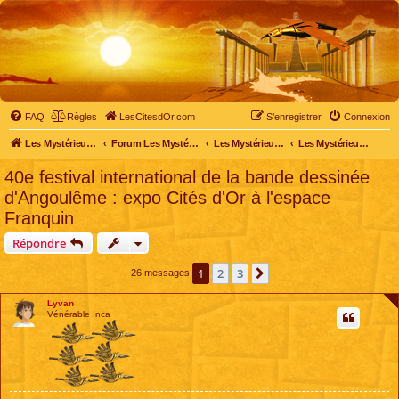
FAQ
Règles
LesCitesdOr.com
S’enregistrer
Connexion
Les Mystérieuses Cités d'Or - LesCitesdOr.com
Forum Les Mystérieuses Cités d'Or
Les Mystérieuses Cités d'Or
Les Mystérieuses Cités d'Or : saison 2 (2013)
40e festival international de la bande dessinée
d'Angoulême : expo Cités d'Or à l'espace
Franquin
Répondre
1
2
3
Suivante
26 messages
Lyvan
Vénérable Inca