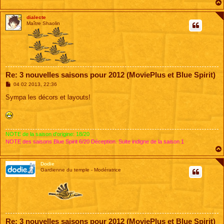
dialecte
Maître Shaolin
Re: 3 nouvelles saisons pour 2012 (MoviePlus et Blue Spirit)
M
04 02 2013, 22:36
e
s
Sympa les décors et layouts!
s
a
g
e
NOTE de la saison d'origine: 18/20
NOTE des saisons Blue Spirit 6/20 Déception. Suite indigne de la saison 1
Dodie
Gardienne du temple - Modératrice
Re: 3 nouvelles saisons pour 2012 (MoviePlus et Blue Spirit)