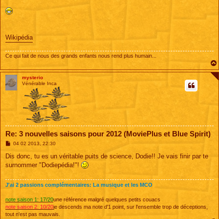
Wikipédia
Ce qui fait de nous des grands enfants nous rend plus humain...
mysterio
Vénérable Inca
Re: 3 nouvelles saisons pour 2012 (MoviePlus et Blue Spirit)
M
04 02 2013, 22:30
e
s
Dis donc, tu es un véritable puits de science, Dodie!! Je vais finir par te
s
surnommer "Dodiepédia!"!
a
g
e
J'ai 2 passions complémentaires: La musique et les MCO
note saison 1: 17/20
une référence malgré quelques petits couacs
note saison 2: 10/20
je descends ma note d'1 point, sur l'ensemble trop de déceptions,
tout n'est pas mauvais.