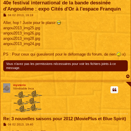
40e festival international de la bande dessinée
d'Angoulême : expo Cités d'Or à l'espace Franquin
M
04 02 2013, 19:19
e
s
Aller, hop ! Juste pour le plaisir
:
s
angou2013_img25.jpg
a
g
angou2013_img26.jpg
e
angou2013_img28.jpg
angou2013_img24.jpg
PS : Pour ceux qui gueuleront pour le déformage du forum, de rien
x)
Vous n’avez pas les permissions nécessaires pour voir les fichiers joints à ce
message.
mysterio
Vénérable Inca
Re: 3 nouvelles saisons pour 2012 (MoviePlus et Blue Spirit)
M
04 02 2013, 19:40
e