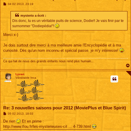
M
04 02 2013, 23:19
e
s
s
mysterio a écrit :
a
Dis donc, tu es un véritable puits de science, Dodie!! Je vais finir par te
g
e
surnommer "Dodiepédia!"!
Merci x-)
Je dois surtout dire merci à ma meilleure amie l'Encyclopédie et à ma
curiosité. Dès qu'un nom inconnu et spécial passe, je m'y intéresse!
Ce qui fait de nous des grands enfants nous rend plus humain...
Lyvan
Vénérable Inca
Re: 3 nouvelles saisons pour 2012 (MoviePlus et Blue Spirit)
M
05 02 2013, 18:03
e
s
De rien
Et en prime :
s
http://www.tfou.fr/les-mysterieuses-cit ... 4-739.html
a
g