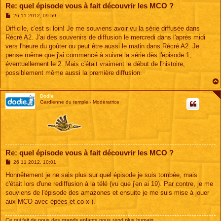
Re: quel épisode vous à fait découvrir les MCO ?
M
26 11 2012, 09:59
e
s
Difficile, c'est si loin! Je me souviens avoir vu la série diffusée dans
s
Récré A2. J'ai des souvenirs de diffusion le mercredi dans l'après midi
a
g
vers l'heure du goûter ou peut être aussi le matin dans Récré A2. Je
e
pense même que j'ai commencé à suivre la série dès l'épisode 1,
éventuellement le 2. Mais c'était vraiment le début de l'histoire,
possiblement même aussi la première diffusion.
Dodie
Gardienne du temple - Modératrice
Re: quel épisode vous à fait découvrir les MCO ?
M
26 11 2012, 10:01
e
s
Honnêtement je ne sais plus sur quel épisode je suis tombée, mais
s
c'était lors d'une rediffusion à la télé (vu que j'en ai 19). Par contre, je me
a
g
souviens de l'épisode des amazones et ensuite je me suis mise à jouer
e
aux MCO avec épées et co x-).
Ce qui fait de nous des grands enfants nous rend plus humain...