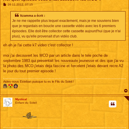
M
26 11 2012, 07:15
e
s
s
Itzamma a écrit :
a
Je ne me rappelle plus lequel exactement, mais je me souviens bien
g
e
que je regardais en boucle une cassette vidéo avec les 6 premiers
épisodes. Elle doit être collector cette cassette aujourd'hui (que je n'ai
plus), vu qu'elle provenait d'un vidéo club.
eh eh je l'ai cette k7 video c'est collector !
moi j'ai decouvert les MCO par un article dans le tele poche de
septembre 1983 qui presentait les nouveaute jeunesse et des que j'ai vu
la photo des MCO j'etais deja fascine et forcelent j'etais devant recre A2
le jour du tout premier episode !
Aides-nous Esteban puisque tu es le Fils du Soleil !
Mystical
Enfant du Soleil