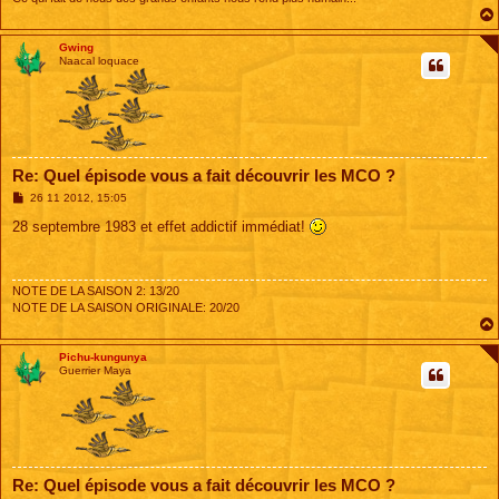
Gwing
Naacal loquace
Re: Quel épisode vous a fait découvrir les MCO ?
M
26 11 2012, 15:05
e
s
28 septembre 1983 et effet addictif immédiat!
s
a
g
e
NOTE DE LA SAISON 2: 13/20
NOTE DE LA SAISON ORIGINALE: 20/20
Pichu-kungunya
Guerrier Maya
Re: Quel épisode vous a fait découvrir les MCO ?