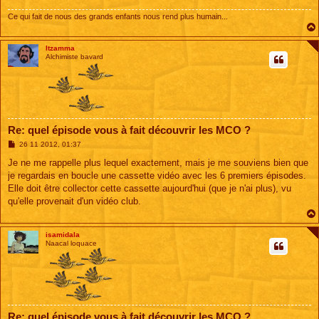
Ce qui fait de nous des grands enfants nous rend plus humain...
Itzamma
Alchimiste bavard
Re: quel épisode vous à fait découvrir les MCO ?
M
26 11 2012, 01:37
e
s
Je ne me rappelle plus lequel exactement, mais je me souviens bien que
s
je regardais en boucle une cassette vidéo avec les 6 premiers épisodes.
a
g
Elle doit être collector cette cassette aujourd'hui (que je n'ai plus), vu
e
qu'elle provenait d'un vidéo club.
isamidala
Naacal loquace
Re: quel épisode vous à fait découvrir les MCO ?