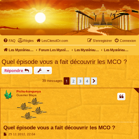
FAQ
Règles
LesCitesdOr.com
S’enregistrer
Connexion
Les Mystérieuses Cités d'Or - LesCitesdOr.com
Forum Les Mystérieuses Cités d'Or
Les Mystérieuses Cités d'Or
Les Mystérieuses Cités d'Or : saison 1 (1983)
Quel épisode vous a fait découvrir les MCO ?
Répondre
1
2
3
4
Suivante
39 messages
Pichu-kungunya
Guerrier Maya
Quel épisode vous a fait découvrir les MCO ?
M
25 11 2012, 22:04
e