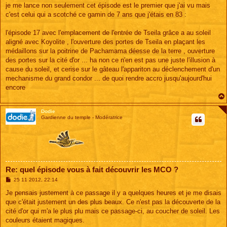
s
je me lance non seulement cet épisode est le premier que j'ai vu mais
s
c'est celui qui a scotché ce gamin de 7 ans que j'étais en 83 :
a
g
e
l'épisode 17 avec l'emplacement de l'entrée de Tseila grâce a au soleil
aligné avec Koyolite , l'ouverture des portes de Tseila en plaçant les
médaillons sur la poitrine de Pachamama déesse de la terre , ouverture
des portes sur la cité d'or ... ha non ce n'en est pas une juste l'illusion à
cause du soleil, et cerise sur le gâteau l'appariton au déclenchement d'un
mechanisme du grand condor ... de quoi rendre accro jusqu'aujourd'hui
encore
Dodie
Gardienne du temple - Modératrice
Re: quel épisode vous à fait découvrir les MCO ?
M
25 11 2012, 22:14
e
s
Je pensais justement à ce passage il y a quelques heures et je me disais
s
que c'était justement un des plus beaux. Ce n'est pas la découverte de la
a
g
cité d'or qui m'a le plus plu mais ce passage-ci, au coucher de soleil. Les
e
couleurs étaient magiques.