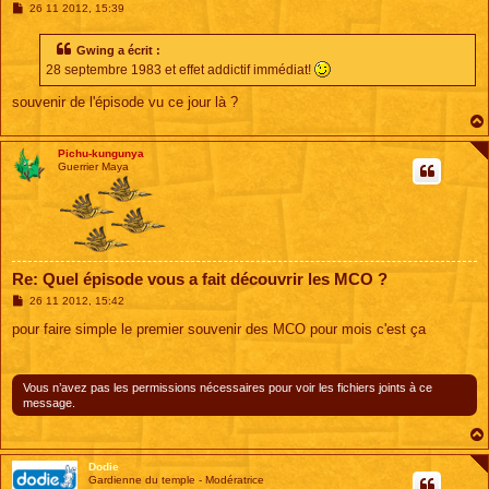
M
26 11 2012, 15:39
e
s
s
Gwing a écrit :
a
28 septembre 1983 et effet addictif immédiat!
g
e
souvenir de l'épisode vu ce jour là ?
Pichu-kungunya
Guerrier Maya
Re: Quel épisode vous a fait découvrir les MCO ?
M
26 11 2012, 15:42
e
s
pour faire simple le premier souvenir des MCO pour mois c'est ça
s
a
g
e
Vous n’avez pas les permissions nécessaires pour voir les fichiers joints à ce
message.
Dodie
Gardienne du temple - Modératrice