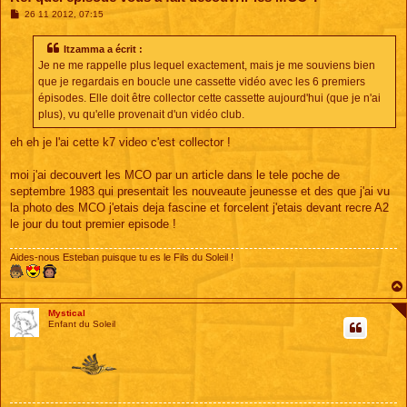
M
26 11 2012, 07:15
e
s
s
Itzamma a écrit :
a
Je ne me rappelle plus lequel exactement, mais je me souviens bien
g
e
que je regardais en boucle une cassette vidéo avec les 6 premiers
épisodes. Elle doit être collector cette cassette aujourd'hui (que je n'ai
plus), vu qu'elle provenait d'un vidéo club.
eh eh je l'ai cette k7 video c'est collector !
moi j'ai decouvert les MCO par un article dans le tele poche de
septembre 1983 qui presentait les nouveaute jeunesse et des que j'ai vu
la photo des MCO j'etais deja fascine et forcelent j'etais devant recre A2
le jour du tout premier episode !
Aides-nous Esteban puisque tu es le Fils du Soleil !
Mystical
Enfant du Soleil