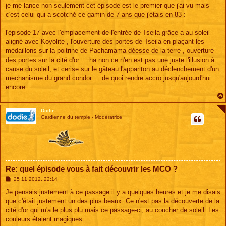
s
je me lance non seulement cet épisode est le premier que j'ai vu mais
s
c'est celui qui a scotché ce gamin de 7 ans que j'étais en 83 :
a
g
e
l'épisode 17 avec l'emplacement de l'entrée de Tseila grâce a au soleil
aligné avec Koyolite , l'ouverture des portes de Tseila en plaçant les
médaillons sur la poitrine de Pachamama déesse de la terre , ouverture
des portes sur la cité d'or ... ha non ce n'en est pas une juste l'illusion à
cause du soleil, et cerise sur le gâteau l'appariton au déclenchement d'un
mechanisme du grand condor ... de quoi rendre accro jusqu'aujourd'hui
encore
Dodie
Gardienne du temple - Modératrice
Re: quel épisode vous à fait découvrir les MCO ?
M
25 11 2012, 22:14
e
s
Je pensais justement à ce passage il y a quelques heures et je me disais
s
que c'était justement un des plus beaux. Ce n'est pas la découverte de la
a
g
cité d'or qui m'a le plus plu mais ce passage-ci, au coucher de soleil. Les
e
couleurs étaient magiques.