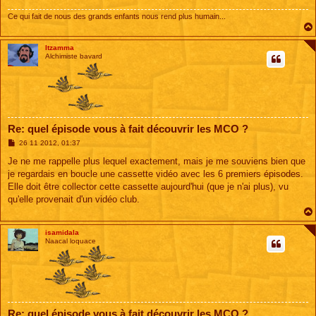
Ce qui fait de nous des grands enfants nous rend plus humain...
Itzamma
Alchimiste bavard
Re: quel épisode vous à fait découvrir les MCO ?
M
26 11 2012, 01:37
e
s
Je ne me rappelle plus lequel exactement, mais je me souviens bien que
s
je regardais en boucle une cassette vidéo avec les 6 premiers épisodes.
a
g
Elle doit être collector cette cassette aujourd'hui (que je n'ai plus), vu
e
qu'elle provenait d'un vidéo club.
isamidala
Naacal loquace
Re: quel épisode vous à fait découvrir les MCO ?