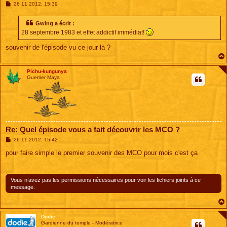
M
26 11 2012, 15:39
e
s
s
Gwing a écrit :
a
28 septembre 1983 et effet addictif immédiat!
g
e
souvenir de l'épisode vu ce jour là ?
Pichu-kungunya
Guerrier Maya
Re: Quel épisode vous a fait découvrir les MCO ?
M
26 11 2012, 15:42
e
s
pour faire simple le premier souvenir des MCO pour mois c'est ça
s
a
g
e
Vous n’avez pas les permissions nécessaires pour voir les fichiers joints à ce
message.
Dodie
Gardienne du temple - Modératrice