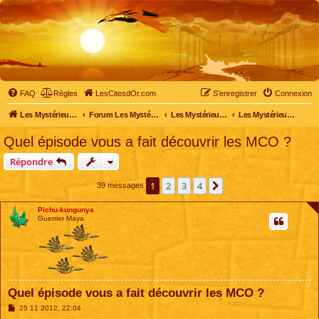
FAQ
Règles
LesCitesdOr.com
S’enregistrer
Connexion
Les Mystérieuses Cités d'Or - LesCitesdOr.com
Forum Les Mystérieuses Cités d'Or
Les Mystérieuses Cités d'Or
Les Mystérieuses Cités d'Or : saison 1 (1983)
Quel épisode vous a fait découvrir les MCO ?
Répondre
1
2
3
4
Suivante
39 messages
Pichu-kungunya
Guerrier Maya
Quel épisode vous a fait découvrir les MCO ?
M
25 11 2012, 22:04
e