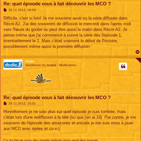
Re: quel épisode vous à fait découvrir les MCO ?
M
26 11 2012, 09:59
e
s
Difficile, c'est si loin! Je me souviens avoir vu la série diffusée dans
s
Récré A2. J'ai des souvenirs de diffusion le mercredi dans l'après midi
a
g
vers l'heure du goûter ou peut être aussi le matin dans Récré A2. Je
e
pense même que j'ai commencé à suivre la série dès l'épisode 1,
éventuellement le 2. Mais c'était vraiment le début de l'histoire,
possiblement même aussi la première diffusion.
Dodie
Gardienne du temple - Modératrice
Re: quel épisode vous à fait découvrir les MCO ?
M
26 11 2012, 10:01
e
s
Honnêtement je ne sais plus sur quel épisode je suis tombée, mais
s
c'était lors d'une rediffusion à la télé (vu que j'en ai 19). Par contre, je me
a
g
souviens de l'épisode des amazones et ensuite je me suis mise à jouer
e
aux MCO avec épées et co x-).
Ce qui fait de nous des grands enfants nous rend plus humain...