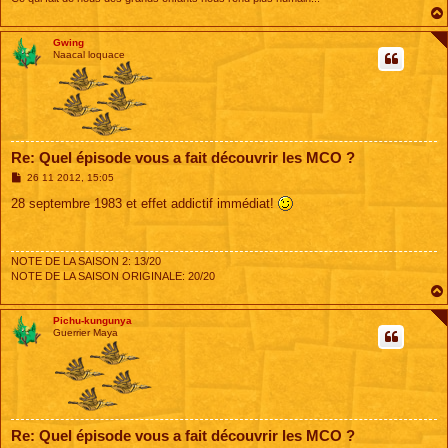
Gwing
Naacal loquace
Re: Quel épisode vous a fait découvrir les MCO ?
M
26 11 2012, 15:05
e
s
28 septembre 1983 et effet addictif immédiat!
s
a
g
e
NOTE DE LA SAISON 2: 13/20
NOTE DE LA SAISON ORIGINALE: 20/20
Pichu-kungunya
Guerrier Maya
Re: Quel épisode vous a fait découvrir les MCO ?