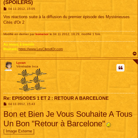
(SPOILERS)
M
04 11 2012, 15:05
e
s
Vos réactions suite à la diffusion du premier épisode des Mystérieuses
s
Cités d'Or 2
a
g
e
Modifié en dernier par
komenor
le 04 11 2012, 19:29, modifié 1 fois.
Au revoir, à bientôt
Routard,
https://www.LesCitesdOr.com
Lyvan
Vénérable Inca
Re: EPISODES 1 ET 2 : RETOUR A BARCELONE
M
04 11 2012, 15:43
e
Bon et Bien Je Vous Souhaite A Tous
s
s
a
Un Bon "Retour à Barcelone"
g
e
[ Image Externe ]