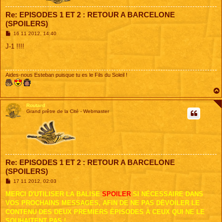
Re: EPISODES 1 ET 2 : RETOUR A BARCELONE
(SPOILERS)
M
16 11 2012, 14:40
e
s
J-1 !!!!
s
a
g
e
Aides-nous Esteban puisque tu es le Fils du Soleil !
Routard
Grand prêtre de la Cité - Webmaster
Re: EPISODES 1 ET 2 : RETOUR A BARCELONE
(SPOILERS)
M
17 11 2012, 02:03
e
s
MERCI D'UTILISER LA BALISE
SPOILER
SI NÉCESSAIRE DANS
s
VOS PROCHAINS MESSAGES, AFIN DE NE PAS DÉVOILER LE
a
g
CONTENU DES DEUX PREMIERS ÉPISODES À CEUX QUI NE LE
e
SOUHAITENT PAS !