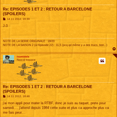
Re: EPISODES 1 ET 2 : RETOUR A BARCELONE
(SPOILERS)
M
14 11 2012, 16:30
e
s
J-3
s
a
g
e
NOTE DE LA SERIE ORIGINALE : 18/20
NOTE DE LA SAISON 2 (à l'épisode 22) : 11,5 (pcq qd même y a des trucs, bon...)
isamidala
Naacal loquace
Re: EPISODES 1 ET 2 : RETOUR A BARCELONE
(SPOILERS)
M
14 11 2012, 18:46
e
s
j'ai mon appli pour mater la RTBF, donc je suis au taquet, prete pour
s
samedi.... j'attend depuis 1984 cette suite et plus ca approche plus ca
a
g
me fais peur....
e