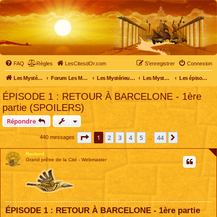
FAQ
Règles
LesCitesdOr.com
S’enregistrer
Connexion
Les Mystérieuses Cités d'Or - LesCitesdOr.com
Forum Les Mystérieuses Cités d'Or
Les Mystérieuses Cités d'Or
Les Mystérieuses Cités d'Or : saison 2 (2013)
Les épisodes de la saison 2
ÉPISODE 1 : RETOUR À BARCELONE - 1ère
partie (SPOILERS)
Répondre
Page
1
sur
44
1
2
3
4
5
44
Suivante
440 messages
…
Routard
Grand prêtre de la Cité - Webmaster
ÉPISODE 1 : RETOUR À BARCELONE - 1ère partie