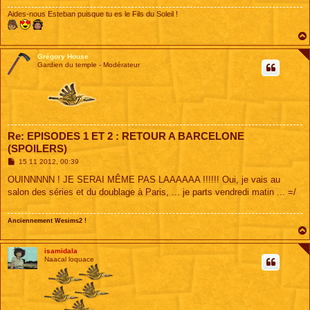
Aides-nous Esteban puisque tu es le Fils du Soleil !
Grégory House
Gardien du temple - Modérateur
Re: EPISODES 1 ET 2 : RETOUR A BARCELONE
(SPOILERS)
M
15 11 2012, 00:39
e
s
OUINNNNN ! JE SERAI MÊME PAS LAAAAAA !!!!!! Oui, je vais au
s
salon des séries et du doublage à Paris, ... je parts vendredi matin ... =/
a
g
e
Anciennement Wesims2 !
isamidala
Naacal loquace