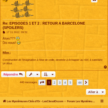
Re: EPISODES 1 ET 2 : RETOUR A BARCELONE
(SPOILERS)
M
17 11 2012, 09:52
e
s
Alors???
s
Dis-nous!
a
g
e
Rêve :
Construction de l'imagination à l'état de veille, destinée à échapper au réel, à satisfaire
un désir.
Répondre
Page
1
sur
44
1
2
3
4
5
44
Suivante
440 messages
…
Aller à
Les Mystérieuses Cités d'Or - LesCitesdOr.com
Forum Les Mystérieuses Cités d'Or