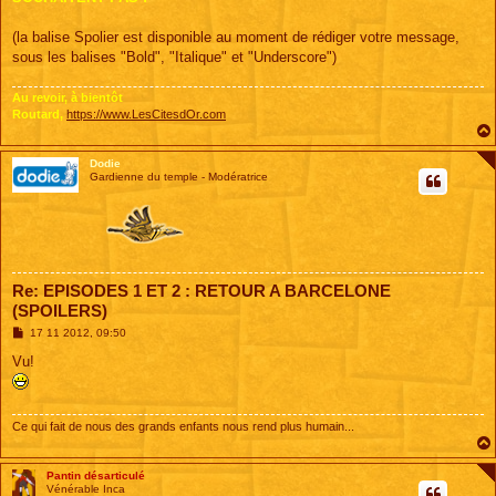
(la balise Spolier est disponible au moment de rédiger votre message,
sous les balises "Bold", "Italique" et "Underscore")
Au revoir, à bientôt
Routard,
https://www.LesCitesdOr.com
Dodie
Gardienne du temple - Modératrice
Re: EPISODES 1 ET 2 : RETOUR A BARCELONE
(SPOILERS)
M
17 11 2012, 09:50
e
s
Vu!
s
a
g
e
Ce qui fait de nous des grands enfants nous rend plus humain...
Pantin désarticulé
Vénérable Inca