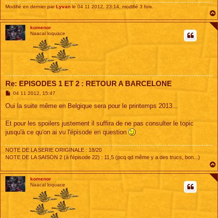
Modifié en dernier par
Lyvan
le 04 11 2012, 23:14, modifié 3 fois.
komenor
Naacal loquace
Re: EPISODES 1 ET 2 : RETOUR A BARCELONE
M
04 11 2012, 15:47
e
s
Oui la suite même en Belgique sera pour le printemps 2013...
s
a
g
Et pour les spoilers justement il suffira de ne pas consulter le topic
e
jusqu'à ce qu'on ai vu l'épisode en question
NOTE DE LA SERIE ORIGINALE : 18/20
NOTE DE LA SAISON 2 (à l'épisode 22) : 11,5 (pcq qd même y a des trucs, bon...)
komenor
Naacal loquace