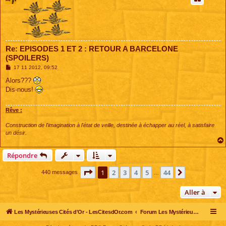
Re: EPISODES 1 ET 2 : RETOUR A BARCELONE
(SPOILERS)
M
17 11 2012, 09:52
e
s
Alors???
s
Dis-nous!
a
g
e
Rêve :
Construction de l'imagination à l'état de veille, destinée à échapper au réel, à satisfaire
un désir.
Répondre
Page
1
sur
44
1
2
3
4
5
44
Suivante
440 messages
…
Aller à
Les Mystérieuses Cités d'Or - LesCitesdOr.com
Forum Les Mystérieuses Cités d'Or