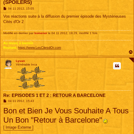
(SPOILERS)
M
04 11 2012, 15:05
e
s
Vos réactions suite à la diffusion du premier épisode des Mystérieuses
s
Cités d'Or 2
a
g
e
Modifié en dernier par
komenor
le 04 11 2012, 19:29, modifié 1 fois.
Au revoir, à bientôt
Routard,
https://www.LesCitesdOr.com
Lyvan
Vénérable Inca
Re: EPISODES 1 ET 2 : RETOUR A BARCELONE
M
04 11 2012, 15:43
e
Bon et Bien Je Vous Souhaite A Tous
s
s
a
Un Bon "Retour à Barcelone"
g
e
[ Image Externe ]