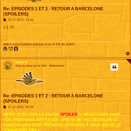
Re: EPISODES 1 ET 2 : RETOUR A BARCELONE
(SPOILERS)
M
16 11 2012, 14:40
e
s
J-1 !!!!
s
a
g
e
Aides-nous Esteban puisque tu es le Fils du Soleil !
Routard
Grand prêtre de la Cité - Webmaster
Re: EPISODES 1 ET 2 : RETOUR A BARCELONE
(SPOILERS)
M
17 11 2012, 02:03
e
s
MERCI D'UTILISER LA BALISE
SPOILER
SI NÉCESSAIRE DANS
s
VOS PROCHAINS MESSAGES, AFIN DE NE PAS DÉVOILER LE
a
g
CONTENU DES DEUX PREMIERS ÉPISODES À CEUX QUI NE LE
e
SOUHAITENT PAS !