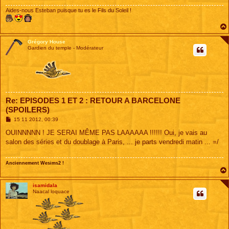
Aides-nous Esteban puisque tu es le Fils du Soleil !
Grégory House
Gardien du temple - Modérateur
Re: EPISODES 1 ET 2 : RETOUR A BARCELONE
(SPOILERS)
M
15 11 2012, 00:39
e
s
OUINNNNN ! JE SERAI MÊME PAS LAAAAAA !!!!!! Oui, je vais au
s
salon des séries et du doublage à Paris, ... je parts vendredi matin ... =/
a
g
e
Anciennement Wesims2 !
isamidala
Naacal loquace