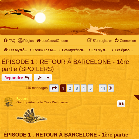
FAQ
Règles
LesCitesdOr.com
S’enregistrer
Connexion
Les Mystérieuses Cités d'Or - LesCitesdOr.com
Forum Les Mystérieuses Cités d'Or
Les Mystérieuses Cités d'Or
Les Mystérieuses Cités d'Or : saison 2 (2013)
Les épisodes de la saison 2
ÉPISODE 1 : RETOUR À BARCELONE - 1ère
partie (SPOILERS)
Répondre
Page
1
sur
44
1
2
3
4
5
44
Suivante
440 messages
…
Routard
Grand prêtre de la Cité - Webmaster
ÉPISODE 1 : RETOUR À BARCELONE - 1ère partie