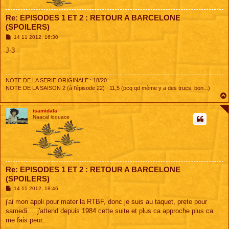
Re: EPISODES 1 ET 2 : RETOUR A BARCELONE
(SPOILERS)
M
14 11 2012, 16:30
e
s
J-3
s
a
g
e
NOTE DE LA SERIE ORIGINALE : 18/20
NOTE DE LA SAISON 2 (à l'épisode 22) : 11,5 (pcq qd même y a des trucs, bon...)
isamidala
Naacal loquace
Re: EPISODES 1 ET 2 : RETOUR A BARCELONE
(SPOILERS)
M
14 11 2012, 18:46
e
s
j'ai mon appli pour mater la RTBF, donc je suis au taquet, prete pour
s
samedi.... j'attend depuis 1984 cette suite et plus ca approche plus ca
a
g
me fais peur....
e