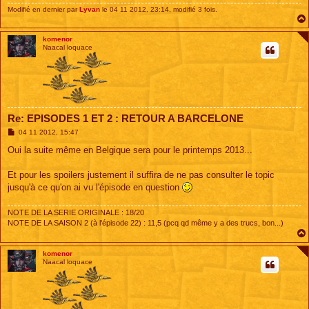
Modifié en dernier par
Lyvan
le 04 11 2012, 23:14, modifié 3 fois.
komenor
Naacal loquace
Re: EPISODES 1 ET 2 : RETOUR A BARCELONE
M
04 11 2012, 15:47
e
s
Oui la suite même en Belgique sera pour le printemps 2013...
s
a
g
Et pour les spoilers justement il suffira de ne pas consulter le topic
e
jusqu'à ce qu'on ai vu l'épisode en question
NOTE DE LA SERIE ORIGINALE : 18/20
NOTE DE LA SAISON 2 (à l'épisode 22) : 11,5 (pcq qd même y a des trucs, bon...)
komenor
Naacal loquace