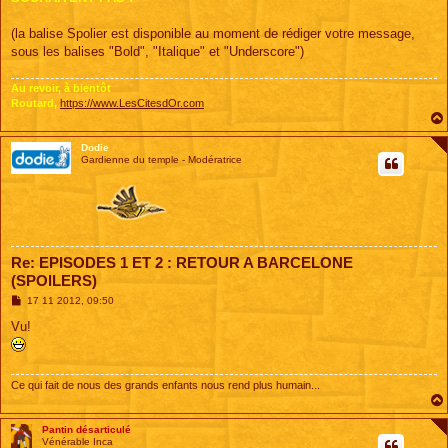
(la balise Spolier est disponible au moment de rédiger votre message,
sous les balises "Bold", "Italique" et "Underscore")
Au revoir, à bientôt
Routard,
https://www.LesCitesdOr.com
Dodie
Gardienne du temple - Modératrice
Re: EPISODES 1 ET 2 : RETOUR A BARCELONE
(SPOILERS)
M
17 11 2012, 09:50
e
s
Vu!
s
a
g
e
Ce qui fait de nous des grands enfants nous rend plus humain...
Pantin désarticulé
Vénérable Inca