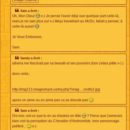
[ Image Externe ]
Sam a écrit :
Oh, Mon Dieu!
x-) Je pense l'avoir déjà vue quelque part celle-là,
mais je ne sais plus ou! x-) Ikkyu travaillant au McDo, fallait y penser, à
celle-là aussi!
Je Vous Embrasse,
Sam.
Sandy a écrit :
athena me fascinait par sa beauté et ses pouvoirs (bon j'etais pitite x-) )
donc voila :
http://img213.imageshack.us/my.php?imag ... ondtv2.jpg
apres on aime ou on aime pas ca se discute pas
Sam a écrit :
Dis-moi, est-ce que tu en as d'autres en tête
? Parce que j'aimerais
bien voir ta perception du
Chevalier d'Androméde
, mon personnage
préféré...
x-)