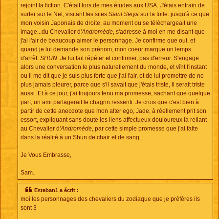
rejoint la fiction. C'était lors de mes études aux USA. J'étais entrain de
surfer sur le Net, visitant les sites
Saint Seiya
sur la toile. jusqu'à ce que
mon voisin Japonais de droite, au moment ou se téléchargeait une
image...du Chevalier d'
Androméde
, s'adresse à moi en me disant que
j'ai l'air de beaucoup aimer le personnage. Je confirme que oui, et
quand je lui demande son prénom, mon coeur marque un temps
d'arrêt:
SHUN
. Je lui fait répéter et confirmer, pas d'erreur. S'engage
alors une conversation le plus naturellement du monde, et vînt l'instant
ou il me dit que je suis plus forte que j'ai l'air, et de lui promettre de ne
plus jamais pleurer, parce que s'il savait que j'étais triste, il serait triste
aussi. Et à ce jour, j'ai toujours tenu ma promesse, sachant que quelque
part, un ami partagerait le chagrin ressenti. Je crois que c'est bien à
partir de cette anecdote que mon alter ego, Jade, à réellement prit son
essort, expliquant sans doute les liens affectueux douloureux la reliant
au Chevalier d'
Androméde
, par cette simple promesse que j'ai faite
dans la réalité à un Shun de chair et de sang...
Je Vous Embrasse,
Sam.
Esteban1 a écrit :
moi les personnages des chevaliers du zodiaque que je préféres ils
sont 3