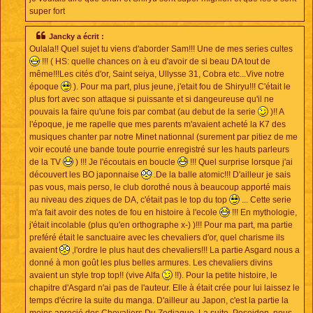
super fort
Jancky a écrit :
Oulala!! Quel sujet tu viens d'aborder Sam!!! Une de mes series cultes
!!! ( HS: quelle chances on à eu d'avoir de si beau DA tout de
même!!!Les cités d'or, Saint seiya, Ullysse 31, Cobra etc...Vive notre
époque
). Pour ma part, plus jeune, j'etait fou de Shiryu!!! C'était le
plus fort avec son attaque si puissante et si dangeureuse qu'il ne
pouvais la faire qu'une fois par combat (au debut de la serie
)!! A
l'époque, je me rapelle que mes parents m'avaient acheté la K7 des
musiques chanter par notre Minet nationnal (surement par pitiez de me
voir ecouté une bande toute pourrie enregistré sur les hauts parleurs
de la TV
) !!! Je l'écoutais en boucle
!!! Quel surprise lorsque j'ai
découvert les BO japonnaise
.De la balle atomic!!! D'ailleur je sais
pas vous, mais perso, le club dorothé nous à beaucoup apporté mais
au niveau des ziques de DA, c'était pas le top du top
... Cette serie
m'a fait avoir des notes de fou en histoire à l'ecole
!!! En mythologie,
j'était incolable (plus qu'en orthographe x-) )!!! Pour ma part, ma partie
preféré était le sanctuaire avec les chevaliers d'or, quel charisme ils
avaient
,l'ordre le plus haut des chevaliers!!! La partie Asgard nous a
donné à mon goût les plus belles armures. Les chevaliers divins
avaient un style trop top!! (vive Alfa
!!). Pour la petite histoire, le
chapitre d'Asgard n'ai pas de l'auteur. Elle à était crée pour lui laissez le
temps d'écrire la suite du manga. D'ailleur au Japon, c'est la partie la
moins aprecié des Chevaliers Du Zodiaque. La suite, Poseidon, nous