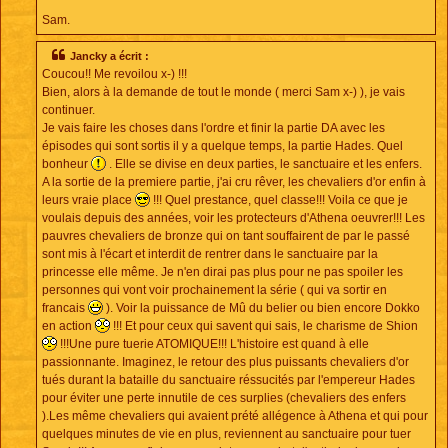
Sam.
Jancky a écrit :
Coucou!! Me revoilou x-) !!!
Bien, alors à la demande de tout le monde ( merci Sam x-) ), je vais
continuer.
Je vais faire les choses dans l'ordre et finir la partie DA avec les
épisodes qui sont sortis il y a quelque temps, la partie Hades. Quel
bonheur
. Elle se divise en deux parties, le sanctuaire et les enfers.
A la sortie de la premiere partie, j'ai cru rêver, les chevaliers d'or enfin à
leurs vraie place
!!! Quel prestance, quel classe!!! Voila ce que je
voulais depuis des années, voir les protecteurs d'Athena oeuvrer!!! Les
pauvres chevaliers de bronze qui on tant souffairent de par le passé
sont mis à l'écart et interdit de rentrer dans le sanctuaire par la
princesse elle même. Je n'en dirai pas plus pour ne pas spoiler les
personnes qui vont voir prochainement la série ( qui va sortir en
francais
). Voir la puissance de Mû du belier ou bien encore Dokko
en action
!!! Et pour ceux qui savent qui sais, le charisme de Shion
!!!Une pure tuerie ATOMIQUE!!! L'histoire est quand à elle
passionnante. Imaginez, le retour des plus puissants chevaliers d'or
tués durant la bataille du sanctuaire réssucités par l'empereur Hades
pour éviter une perte innutile de ces surplies (chevaliers des enfers
).Les même chevaliers qui avaient prété allégence à Athena et qui pour
quelques minutes de vie en plus, reviennent au sanctuaire pour tuer