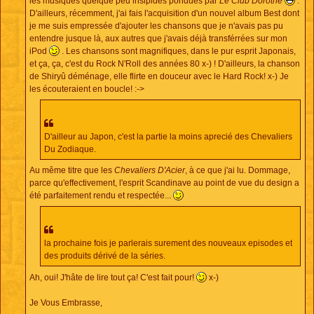
les musiques quelque peu insipides pondues par
Le Club Dorothé
.
D'ailleurs, récemment, j'ai fais l'acquisition d'un nouvel album Best dont
je me suis empressée d'ajouter les chansons que je n'avais pas pu
entendre jusque là, aux autres que j'avais déjà transférrées sur mon
iPod
. Les chansons sont magnifiques, dans le pur esprit Japonais,
et ça, ça, c'est du Rock N'Roll des années 80 x-) ! D'ailleurs, la chanson
de Shiryû déménage, elle flirte en douceur avec le Hard Rock! x-) Je
les écouteraient en boucle! :->
D'ailleur au Japon, c'est la partie la moins aprecié des Chevaliers
Du Zodiaque.
Au même titre que les
Chevaliers D'Acier
, à ce que j'ai lu. Dommage,
parce qu'effectivement, l'esprit Scandinave au point de vue du design a
été parfaitement rendu et respectée...
la prochaine fois je parlerais surement des nouveaux episodes et
des produits dérivé de la séries.
Ah, oui! J'hâte de lire tout ça! C'est fait pour!
x-)
Je Vous Embrasse,