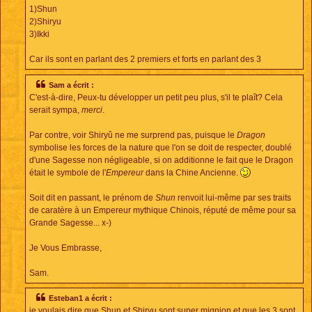
1)Shun
2)Shiryu
3)Ikki
Car ils sont en parlant des 2 premiers et forts en parlant des 3
Sam a écrit :
C'est-à-dire, Peux-tu développer un petit peu plus, s'il te plaît? Cela
serait sympa,
merci
.
Par contre, voir Shiryû ne me surprend pas, puisque le
Dragon
symbolise les forces de la nature que l'on se doit de respecter, doublé
d'une Sagesse non négligeable, si on additionne le fait que le Dragon
était le symbole de l'
Empereur
dans la Chine Ancienne.
Soit dit en passant, le prénom de
Shun
renvoit lui-même par ses traits
de caratère à un Empereur mythique Chinois, réputé de même pour sa
Grande Sagesse... x-)
Je Vous Embrasse,
Sam.
Esteban1 a écrit :
je voulais dire que Shun et Shiryu sont super mignion et que les 3 sont