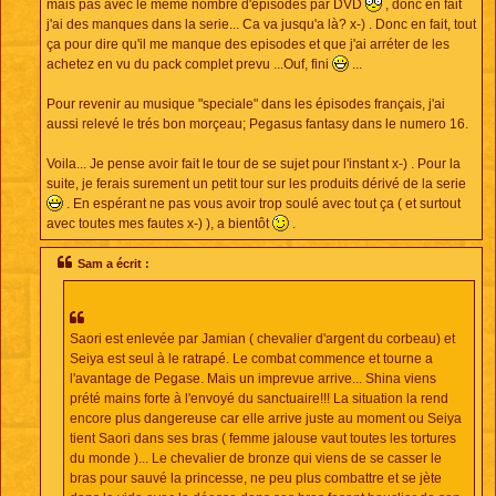
mais pas avec le même nombre d'episodes par DVD
, donc en fait
j'ai des manques dans la serie... Ca va jusqu'a là? x-) . Donc en fait, tout
ça pour dire qu'il me manque des episodes et que j'ai arréter de les
achetez en vu du pack complet prevu ...Ouf, fini
...
Pour revenir au musique "speciale" dans les épisodes français, j'ai
aussi relevé le trés bon morçeau; Pegasus fantasy dans le numero 16.
Voila... Je pense avoir fait le tour de se sujet pour l'instant x-) . Pour la
suite, je ferais surement un petit tour sur les produits dérivé de la serie
. En espérant ne pas vous avoir trop soulé avec tout ça ( et surtout
avec toutes mes fautes x-) ), a bientôt
.
Sam a écrit :
Saori est enlevée par Jamian ( chevalier d'argent du corbeau) et
Seiya est seul à le ratrapé. Le combat commence et tourne a
l'avantage de Pegase. Mais un imprevue arrive... Shina viens
prété mains forte à l'envoyé du sanctuaire!!! La situation la rend
encore plus dangereuse car elle arrive juste au moment ou Seiya
tient Saori dans ses bras ( femme jalouse vaut toutes les tortures
du monde )... Le chevalier de bronze qui viens de se casser le
bras pour sauvé la princesse, ne peu plus combattre et se jète