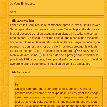
Je Vous Embrasse,
Sam.
Jancky a écrit :
Et ben en fait Sam, l'épisode commence aprés le levé du jour. On vois
Saori reprendre conscience et courir vers Seiya, le prendre dans ces
bras et s'occupé de lui en essuyant son visage ( il est dans le coma
pour sa part). La musique est trés belle quand à elle et une fois cette
scéne fini, Shina et Jamian retrouve leurs traces. Seiya inconciant, on
pourrait ne donner pas cher de la vie à nos deux protagoniste. Mais
c'est a ce moment là qu'un cosmos infini apparait
!!! Oui, Athena et
bien là, devant Shina
!!! Et bien decidé a protégé son chevalier le
plus fidéle!!! Plus de doute, Saori prend enfin conscience son rôle et fait
avertire le grand pope de sont intantion de venir au sanctuaire.
Sam a écrit :
On vois Saori reprendre conscience et courir vers Seiya, le
prendre dans ces bras et s'occupé de lui en essuyant son visage (
il est dans le coma pour sa part). La musique est trés belle quand
à elle et une fois cette scéne fini, Shina et Jamian retrouve leurs
traces. Seiya inconciant, on pourrait ne donner pas cher de la vie