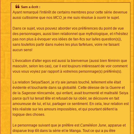
s
s
Sam a écrit :
a
Ayant remarqué l'intérêt de certains membres pour cette série devenue
g
e
aussi cultissime que nos
MCO
, je me suis résolue à ouvrir le sujet.
Dans ce sujet, vous pouvez aborder vos préférences du point de vue
des personnages, aussi bien relationnel que mythologique, et n'hésitez
pas non plus à évoquer vos idées de fan-fics sur la/les question(s)),
sans toutefois partir dans nuées les plus farfelues, voire ne faisant
aucun sens!
L'évocation d'alter egos est aussi la bienvenue (aussi bien féminin que
masculin, selon les cas), car il est toujours intéressant de voir comment
vous vous voyiez par rapport à votre/vos personnage(s) préférés(s).
La relation Seiya/Saori, je n'y aie jamais touché, tellement elle était
évidente et touchante dans sa globalité. Cette déesse de la
Guerre
et
de la
Sagesse
réincarnée, qui enfant, avait tourmenté et maltraité Seiya
parce qu'il lui tenait tête et refusait de lui obéir, se découvre en fait
amoureuse de lui, et lui, partager ce sentiment. En cela, leur relation est
trés réaliste sur les amours impossibles, et qui pourtant défient la
logique des choses.
Le personnage suivant que je préfère est
Caméléon June
, apparue et
disparue trop tôt dans la série et le Manga. Tout ce qui a pu être