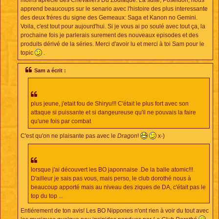
apprend beaucoups sur le senario avec l'histoire des plus interessante
des deux fréres du signe des Gemeaux: Saga et Kanon no Gemini.
Voila, c'est tout pour aujourd'hui. Si je vous ai po soulé avec tout ça, la
prochaine fois je parlerais surement des nouveaux episodes et des
produits dérivé de la séries. Merci d'avoir lu et merci à toi Sam pour le
topic
.
Sam a écrit :
plus jeune, j'etait fou de Shiryu!!! C'était le plus fort avec son
attaque si puissante et si dangeureuse qu'il ne pouvais la faire
qu'une fois par combat
C'est qu'on ne plaisante pas avec le
Dragon
!
x-)
lorsque j'ai découvert les BO japonnaise .De la balle atomic!!!
D'ailleur je sais pas vous, mais perso, le club dorothé nous à
beaucoup apporté mais au niveau des ziques de DA, c'était pas le
top du top ...
Entiérement de ton avis! Les BO Nippones n'ont rien à voir du tout avec