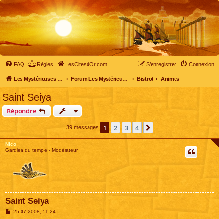
FAQ
Règles
LesCitesdOr.com
S’enregistrer
Connexion
Les Mystérieuses Cités d'Or - LesCitesdOr.com
Forum Les Mystérieuses Cités d'Or
Bistrot
Animes
Saint Seiya
Répondre
1
2
3
4
Suivante
39 messages
Nico
Gardien du temple - Modérateur
Saint Seiya
M
25 07 2008, 11:24
e