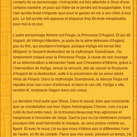
compris de ce personnage, c'est qu'elle est trés attachée à Shun d'une
certaine manière, et pour qui l'idée de le perdre est insupportable. Il est
clair qu'elle ferait n'importe quoi pour le garder en vie à ses côtés à tout
prix. Le fait qu'elle eût apparue et disparue trop tôt reste inexplicable
pour moi à ce jour.
L'autre personnage féminin est Freyja, la Princesse D'Asgard. Et qui dit
Asgard, dit
Vikings
! Attention, je parle de la série télévisée d'Asgard,
pas du film, qui pourtant m'intrigue, puisque Hyôga est sensé être
Midgard
, le Serpent destructeur de la mythologie Scandinave. J'ai
simplement craqué pour la Princesse Freyja, à cause de son courage
et sa détermination à demander l'aide aux Chevaliers d'Athéna, grâce à
l'intervention de Hyôga, venue la secourir, afin de sauver le Royaume
d'Asgard de la destruction, suite à la possession de sa soeur aînée
Hilda de Polaris. Dans la mythologie Scandinave, la déesse Feyja est
réputée pour son coeur d'artichaut, et dans le cas cité, Hyôga a vite,
semble-til, remplacer Hagen dans son coeur...
La dernière n'est autre que Shina. Dans le passé, bien que consciente
que sa constellation est mon Signe Astrologique Chinois, cela n'a pas
collé du tout entre nous. Je la trouvais beaucoup trop agressive et
hargneuse à l'encontre de Seiya. Sauf le jour ou j'ai
réellement
compris
pourquoi elle avait fait tombé le masque, au sens propre comme au
figuré. Et avec le recul, j'ai su que nous n'étions pas si différentes l'une
de l'autre, en fin de compte. Parce que moi aussi, pendant un temps, j'ai