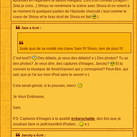
épisodes en regardent la saison Hasgard. Lors d'un combat (Dragon /
Zeta je crois...) Shiryu se remémore la scéne avec Shura et on voient à
se moment là quelques parties de l'épisode charcuté ( tout comme le
coeur de Shiryu et le bras droit de Shura en fait
).
Sam a écrit :
Juste que de sa moitié ma chere Sam !!!! Sinon, rien de plus !!!!
C'est tout?!
Des détails, je veux des détails!! x-) Des photos? Tu as
des photos? Je veux dire, des captures d'images, Jancky?
Et tu
connais la musique de fond/chanson qui y correspond? Peut-être, qui
sait, que je l'ai sur mon iPod sans le savoir! x-)
Cela serait génial, si tu pouvais,
merci
.
Je Vous Embrasse,
Sam.
P.S: Captures d'images à la qualité
irréprochable
, des fois que je
voudrais faire in petit transfert iPodien...
x-)
Jancky a écrit :