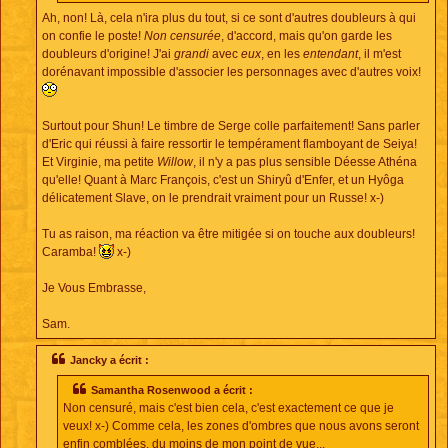
Ah, non! Là, cela n'ira plus du tout, si ce sont d'autres doubleurs à qui
on confie le poste!
Non censurée
, d'accord, mais qu'on garde les
doubleurs d'origine! J'ai
grandi
avec
eux
, en les
entendant
, il m'est
dorénavant impossible d'associer les personnages avec d'autres voix!
Surtout pour Shun! Le timbre de Serge colle parfaitement! Sans parler
d'Eric qui réussi à faire ressortir le tempérament flamboyant de Seiya!
Et Virginie, ma petite
Willow
, il n'y a pas plus sensible Déesse Athéna
qu'elle! Quant à Marc François, c'est un Shiryû d'Enfer, et un Hyôga
délicatement Slave, on le prendrait vraiment pour un Russe! x-)
Tu as raison, ma réaction va être mitigée si on touche aux doubleurs!
Caramba!
x-)
Je Vous Embrasse,
Sam.
Jancky a écrit :
Samantha Rosenwood a écrit :
Non censuré, mais c'est bien cela, c'est exactement ce que je
veux! x-) Comme cela, les zones d'ombres que nous avons seront
enfin comblées, du moins de mon point de vue...