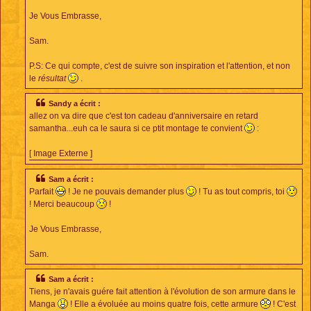
Je Vous Embrasse,
Sam.
P.S: Ce qui compte, c'est de suivre son inspiration et l'attention, et non
le
résultat
.
Sandy a écrit :
allez on va dire que c'est ton cadeau d'anniversaire en retard
samantha...euh ca le saura si ce ptit montage te convient
:
[ Image Externe ]
Sam a écrit :
Parfait
! Je ne pouvais demander plus
! Tu as tout compris, toi
! Merci beaucoup
!
Je Vous Embrasse,
Sam.
Sam a écrit :
Tiens, je n'avais guére fait attention à l'évolution de son armure dans le
Manga
! Elle a évoluée au moins quatre fois, cette armure
! C'est