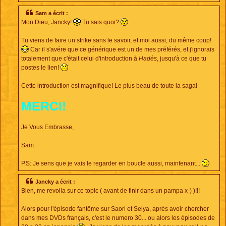
Sam a écrit :
Mon Dieu, Jancky!
Tu sais quoi?
Tu viens de faire un strike sans le savoir, et moi aussi, du même coup!
Car il s'avére que ce générique est un de mes préférés, et j'ignorais
totalement que c'était celui d'introduction à
Hadés
, jusqu'à ce que tu
postes le lien!
Cette introduction est magnifique! Le plus beau de toute la saga!
MERCI!
Je Vous Embrasse,
Sam.
P.S: Je sens que je vais le regarder en boucle aussi, maintenant...
Jancky a écrit :
Bien, me revoila sur ce topic ( avant de finir dans un pampa x-) )!!!
Alors pour l'épisode fantôme sur Saori et Seiya, aprés avoir chercher
dans mes DVDs français, c'est le numero 30... ou alors les épisodes de