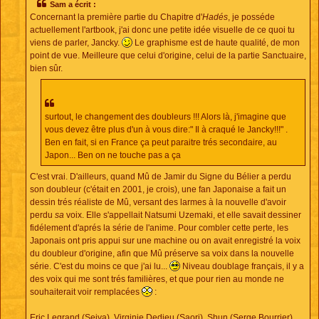
Sam a écrit :
Concernant la première partie du Chapitre d'
Hadés
, je posséde
actuellement l'artbook, j'ai donc une petite idée visuelle de ce quoi tu
viens de parler, Jancky.
Le graphisme est de haute qualité, de mon
point de vue. Meilleure que celui d'origine, celui de la partie Sanctuaire,
bien sûr.
surtout, le changement des doubleurs !!! Alors là, j'imagine que
vous devez être plus d'un à vous dire:" Il à craqué le Jancky!!!" .
Ben en fait, si en France ça peut paraitre trés secondaire, au
Japon... Ben on ne touche pas a ça
C'est vrai. D'ailleurs, quand Mû de Jamir du Signe du Bélier a perdu
son doubleur (c'était en 2001, je crois), une fan Japonaise a fait un
dessin trés réaliste de Mû, versant des larmes à la nouvelle d'avoir
perdu
sa
voix. Elle s'appellait Natsumi Uzemaki, et elle savait dessiner
fidélement d'aprés la série de l'anime. Pour combler cette perte, les
Japonais ont pris appui sur une machine ou on avait enregistré la voix
du doubleur d'origine, afin que Mû préserve sa voix dans la nouvelle
série. C'est du moins ce que j'ai lu...
Niveau doublage français, il y a
des voix qui me sont trés familières, et que pour rien au monde ne
souhaiterait voir remplacées
:
Eric Legrand (Seiya), Virginie Dedieu (Saori), Shun (Serge Bourrier),