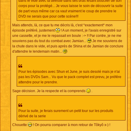
dans le vide avec la déesse dans ses bras fesant bouclier de son
corps pour la protégé... Je vous laisse le soin de découvrir la suite
de part vous même car ca vaut vraiment le coup de prendre le
DVD ne serais que pour cette scéne!!!
Mais attends, là, ce que tu me décris là, c'est *exactement* mon
épisode préféré, justement
! A un moment, je l'avais enregistré sur
une cassette, et je me le repassait en boule :-> !! Par contre, je ne me
souviens pas du tout du combat avec Jamian...
Je me souviens de
la chute dans le vide, et puis aprés de Shina et de Jamian de conclure
d'attendre le lendemain matin...
Pour les épisodes avec Shun et June, je suis desolé mais je n'ai
pas les DVDs Sam... Vu que le pack complet est prevu, je préfére
attendre pour le prendre.
Sage décision. Je la respecte et la comprends
.
Pour la suite, je ferais surement un petit tour sur les produits
dérivé de la serie
Chouette
! On pourra comparer à mon retour de Tôkyô x-) !