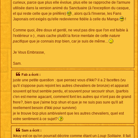
curieux, parce que plus elle évolue, plus elle se rapproche de l'armure
utilisée dans la version animé du Sanctuaire (à l'exception du casque,
et qui reste celle que je préfère)
, alors qu'à l'inverse, les Fans
Japonais ont exigés qu'elle redevienne fidéle à celle du Manga
!
Comme quoi, être doux et gentil, ne veut pas dire que l'on est faible à
l'extérieur x-) , mais cache plutôt la force mentale de cette
nature
pacifique
que je connais
trop
bien, car je suis de même...
Je Vous Embrasse,
Sam.
Fab a écrit :
juste une petite question : que pensez vous d'ikki? il a 2 facettes (vu
qu'il s'oppose puis rejoint les autres chevaliers de bronze) et apparait
souvent qd tout semble perdu, et souvent pour secourir shun. (parfois
c'en est meme agacant, comment font les autres qui n'ont pas de grand
frere?, bien que j'aime bcp shun et que je ne suis pas sure qu'il ait
reellement besoin d'ikki pour survivre)
je le trouve bcp plus ambivalent que les autres chevaliers, quel est
votre sentiment à ce sujet?
Sam a écrit :
Ikkuy est ce qu'on pourrait décrire comme étant un
Loup Solitaire
. Il fait