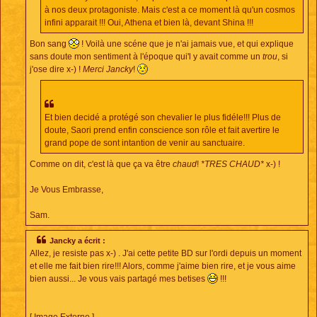
à nos deux protagoniste. Mais c'est a ce moment là qu'un cosmos
infini apparait !!! Oui, Athena et bien là, devant Shina !!!
Bon sang
! Voilà une scéne que je n'ai jamais vue, et qui explique
sans doute mon sentiment à l'époque qui'l y avait comme un
trou
, si
j'ose dire x-) !
Merci Jancky
!
Et bien decidé a protégé son chevalier le plus fidéle!!! Plus de
doute, Saori prend enfin conscience son rôle et fait avertire le
grand pope de sont intantion de venir au sanctuaire.
Comme on dit, c'est là que ça va être
chaud
!
*TRES CHAUD*
x-) !
Je Vous Embrasse,
Sam.
Jancky a écrit :
Allez, je resiste pas x-) . J'ai cette petite BD sur l'ordi depuis un moment
et elle me fait bien rire!!! Alors, comme j'aime bien rire, et je vous aime
bien aussi... Je vous vais partagé mes betises
!!!