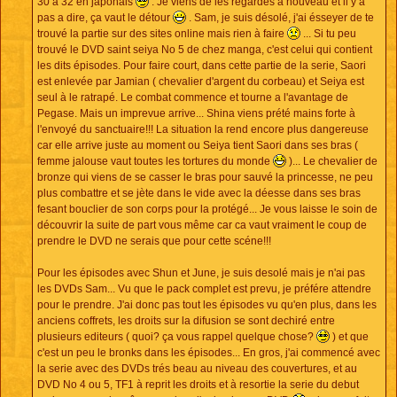
30 a 32 en japonais
. Je viens de les regardés à nouveau et il y a
pas a dire, ça vaut le détour
. Sam, je suis désolé, j'ai ésseyer de te
trouvé la partie sur des sites online mais rien à faire
... Si tu peu
trouvé le DVD saint seiya No 5 de chez manga, c'est celui qui contient
les dits épisodes. Pour faire court, dans cette partie de la serie, Saori
est enlevée par Jamian ( chevalier d'argent du corbeau) et Seiya est
seul à le ratrapé. Le combat commence et tourne a l'avantage de
Pegase. Mais un imprevue arrive... Shina viens prété mains forte à
l'envoyé du sanctuaire!!! La situation la rend encore plus dangereuse
car elle arrive juste au moment ou Seiya tient Saori dans ses bras (
femme jalouse vaut toutes les tortures du monde
)... Le chevalier de
bronze qui viens de se casser le bras pour sauvé la princesse, ne peu
plus combattre et se jète dans le vide avec la déesse dans ses bras
fesant bouclier de son corps pour la protégé... Je vous laisse le soin de
découvrir la suite de part vous même car ca vaut vraiment le coup de
prendre le DVD ne serais que pour cette scéne!!!
Pour les épisodes avec Shun et June, je suis desolé mais je n'ai pas
les DVDs Sam... Vu que le pack complet est prevu, je préfére attendre
pour le prendre. J'ai donc pas tout les épisodes vu qu'en plus, dans les
anciens coffrets, les droits sur la difusion se sont dechiré entre
plusieurs editeurs ( quoi? ça vous rappel quelque chose?
) et que
c'est un peu le bronks dans les épisodes... En gros, j'ai commencé avec
la serie avec des DVDs trés beau au niveau des couvertures, et au
DVD No 4 ou 5, TF1 à reprit les droits et à resortie la serie du debut