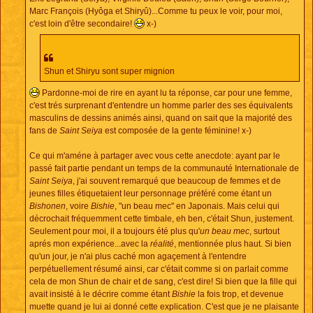
Marc François (Hyôga et Shiryû)...Comme tu peux le voir, pour moi,
c'est loin d'être secondaire!
x-)
Shun et Shiryu sont super mignion
Pardonne-moi de rire en ayant lu ta réponse, car pour une femme,
c'est trés surprenant d'entendre un homme parler des ses équivalents
masculins de dessins animés ainsi, quand on sait que la majorité des
fans de
Saint Seiya
est composée de la gente féminine! x-)
Ce qui m'améne à partager avec vous cette anecdote: ayant par le
passé fait partie pendant un temps de la communauté Internationale de
Saint Seiya
, j'ai souvent remarqué que beaucoup de femmes et de
jeunes filles étiquetaient leur personnage préféré come étant un
Bishonen
, voire
Bishie
, "un beau mec" en Japonais. Mais celui qui
décrochait fréquemment cette timbale, eh ben, c'était Shun, justement.
Seulement pour moi, il a toujours été plus qu'
un beau mec
, surtout
aprés mon expérience...avec la
réalité
, mentionnée plus haut. Si bien
qu'un jour, je n'ai plus caché mon agaçement à l'entendre
perpétuellement résumé ainsi, car c'était comme si on parlait comme
cela de mon Shun de chair et de sang, c'est dire! Si bien que la fille qui
avait insisté à le décrire comme étant
Bishie
la fois trop, et devenue
muette quand je lui ai donné cette explication. C'est que je ne plaisante