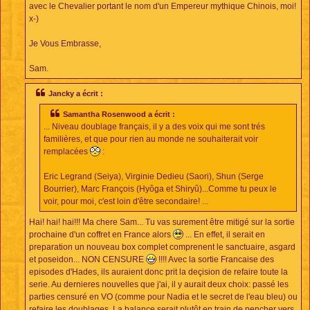
avec le Chevalier portant le nom d'un Empereur mythique Chinois, moi!
x-)
Je Vous Embrasse,
Sam.
Jancky a écrit :
Samantha Rosenwood a écrit :
... Niveau doublage français, il y a des voix qui me sont trés
familières, et que pour rien au monde ne souhaiterait voir
remplacées
:
Eric Legrand (Seiya), Virginie Dedieu (Saori), Shun (Serge
Bourrier), Marc François (Hyôga et Shiryû)...Comme tu peux le
voir, pour moi, c'est loin d'être secondaire! ...
Hai! hai! hai!!! Ma chere Sam... Tu vas surement être mitigé sur la sortie
prochaine d'un coffret en France alors
... En effet, il serait en
preparation un nouveau box complet comprenent le sanctuaire, asgard
et poseidon... NON CENSURE
!!!! Avec la sortie Francaise des
episodes d'Hades, ils auraient donc prit la deçision de refaire toute la
serie. Au dernieres nouvelles que j'ai, il y aurait deux choix: passé les
parties censuré en VO (comme pour Nadia et le secret de l'eau bleu) ou
refaire les doublages. La balance serait plutôt en train de pencher vers