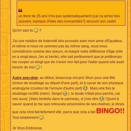
un frere de 25 ans n'ira pas systematiquement (car ca arrive tres
souvent, manque d'idée des scenaristes?) secourir son cadet.
Qu'en sais-tu
?
J'ai une relation de fraternité trés poussée avec mon amie d'Equateur,
et même si nous ne sommes pas du
même
sang, nous nous
considérons comme des
soeurs
, et malgré notre différence d'âge (elle
en a vingt-deux, j'en ai trente), elle sait pertinement que je préfèrerais
me couper un doigt que de n'avoir rien fait pour l'aider quand elle avait
besoin de moi
!
Autre anecdote
: au début, beaucoup ont pris Shun pour une fille
(erreur de doublage au départ d'une part), et à cause de son physique
androgyne (couleur de l'armure d'autre part)
. Mais une fois le
doublage rectifié (merci, Serge!
), le doute n'était plus permis, car
moi aussi, j'étais tombée dans le panneau, si j'ose dire
! Quant à
savoir quand je me suis retrouvée prisonnière de ses chaînes, je dirais
BINGO!!
que cela s'est fait tellement vite, parce que cela a fait
Tout simplement
.
Je Vous Embrasse,