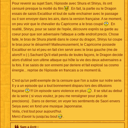
Pour revenir au sujet Sam, l'épisode avec Shura et Shiryu, ils ont
censuré presque la moitié du film
. En fait, la partie ou le Dragon
essais de saisis Excalibur et tout de suite enchainer avec le passage
ou il son envoyer dans les airs, dans la version française. A se moment,
on peu voir que le chevalier du Capricorne a le bras coupé
. En
realité, Shiryu, pour se saisir de l'epée, découvre exprés sa garde au
coeur pour que son adversaire l'attaque a cette endroit precis. Chose
faite, le bras de Shura planté dans le coeur du dragon, Shiryu lui coupe
le bras pour le désarmé!! Malleureusement, le Capricorne possede
Excalibur en lui et peu en fait s'en servir avec le bras gauche (me.de
alors!!! x-) ).Sachant Qu'il etait perdu de toutes façons, le Dragon decide
alors d'utilisé son ultime attaque qui hôte la vie des deux adversaires a
la fois. Il se saisis de son ennemi par deriere et fait explosé sa cosmo
énergie... reprise de l'épisode en francais a ce moment là.
C'est qu'un petit exemple de la censure que l'on a subie sur notre serie.
Il y a un episode qui a tout bonnement disparu lors des difusions
fraçaise
!!! Un episode sans violence en plus
. Il se situt au debut
de la serie ( si vous voulez, je peu me renségner pour plus de
precisions) . Dans ce dernier, on voyer les sentiments de Saori envers
Seiya avec en fond une musique Japonnaise.
Voila, c'est tout pour aujourd'hui.
Merci d'avoir lu jusqu'au bout
.
Sam a écrit :