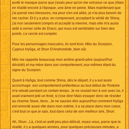
porté le masque parce que j'avais peur qu'on me voit pour ce que j'étais
en réalité encore à l'époque, une âme en peine. Mais maintenant que
j'ai pansé mes blessures, ma peur s'en est allée, je n'ai plus besoin de
me cacher. Et il y a plus: en comprenant, acceptant la vérité de Shina,
j'ai non seulement compris et accepté la mienne, mais elle m'a aussi
aidé à cerner celle de Draco, qui nous est semblable sur bien des
points.
Le cercle est complet
.
Pour les personnages masculins, ils sont trois: Milo du
Scorpion
,
Cygnus
Hyôga, et Shun D'
Andromède
, bien sûr.
Milo me rappelle beaucoup mon arrière-grand-père (aujourd'hui
décédé) et ma mère dans son comportement, eux-mêmes étant du
signe du Scorpion.
Quant à Hyôga, tout comme Shina, dés le départ, il y a eut aussi
accrochage: son comportement prétentieux au tout début de l'histoire
m'a rebuté pendant un certain temps. Je ne voulait rien à voir avec lui, il
avait vraiment jeté un froid, si j'ose dire! Mais essayer donc de résister
au charme Slave, tiens...Je ne saurais dire aujourd'hui comment Hyôga
est remonté aussi vite dans mon estime, il a sa place dans mon coeur,
c'est tout ce que je sais, tout dans celui de son meilleur ami, Shun.
Ah, Shun...Là, c'est un petit peu plus délicat, voyez-vous, parce que la
réalité, il y a quelques années, pour quelques précieuses minutes, a