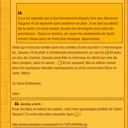
Il y a un episode qui a tout bonnement disparu lors des difusions
fraçaise !!! Un episode sans violence en plus . Il se situt au debut
de la serie ( si vous voulez, je peu me renségner pour plus de
precisions) . Dans ce dernier, on voyer les sentiments de Saori
envers Seiya avec en fond une musique Japonnaise.
Voilà qui n'est pas tombé dans les oreilles d'une sourde! x-) Renseigne-
toi, Jancky, s'il te plaît, il m'intéresse énormément, ce cas-là!
Et avec
un peu de chance, j'aurais peut-être le morceau en stock sur une de
mes compils, sans le savoir...
Et en passant, fais la même chose
pour les quelques minutes manquantes ici et là concernant Shun et
June.
Merci
.
Je Vous Embrasse,
Sam.
Jancky a écrit :
Pour les fans et même les autres, voici mon generique préféré de Saint
Seiya!! ( Tu m'en dira des nouvelle Sam
)
http://www.youtube.com/watch?v=TzPUHh06v1g