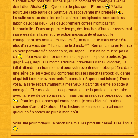
Saorie!!! Avec pour finir sur ce sujet, un combat d'anthologie avec le
demi dieu Shaka
... Quoi dire de plus que... Enorme
? Voila
pourquoi cette partie de Saint Seiya est devenue ma preférée
.
La suite se situe dans les enfers même. Les épisodes sont sortis au
japon deux par deux. Les deux premiers coffrés n'ont pas fait
l'unnanimité...Dans un premier temps, des touches d'humour assez mal
insserées dans la série, une action inexsistante et surtout, le
changement des doubleurs !!! Alors là, j'imagine que vous devez être
plus d'un à vous dire:" Il à craqué le Jancky!!!" . Ben en fait, si en France
ça peut parraitre trés secondaire, au Japon... Ben on ne touche pas a
ça
. Pour vous donner un exemple, si je ne dis pas de bétises (po
gagné x-) ), depuis la mort du doubleur d'Actarus dans Goldorak, il a
fallut attendre un bon moment pour voir revenir notre robot préféré dans
une série de jeu video qui comprend tous les mechas (robot) du genre
et qui fait fureur chez nos amis Japonnais ( Super robot taisen ). Donc
voila, la série repart vraiment à mes yeux à partir du 4 eme épisode à
mon goût. Elle redevient aussi prennante que la partie du sanctuaire
avec l'arrivée de perso assez fun mais pas assez developpés pour moi
. Pour les personnes qui connaissent, je veux bien sûr parler du
chevalier d'argent Orphée!!! Une histoire trés triste qui aurait mérité
quelques épisodes de plus à mon goût...
Voila, fini pour today!!! La prochaine fois, les produits dérivé. Bise à tous
.