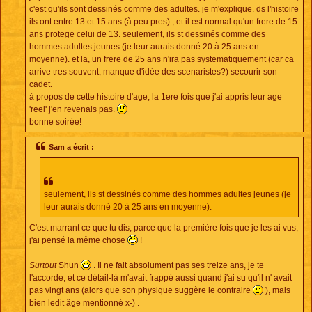
c'est qu'ils sont dessinés comme des adultes. je m'explique. ds l'histoire
ils ont entre 13 et 15 ans (à peu pres) , et il est normal qu'un frere de 15
ans protege celui de 13. seulement, ils st dessinés comme des
hommes adultes jeunes (je leur aurais donné 20 à 25 ans en
moyenne). et la, un frere de 25 ans n'ira pas systematiquement (car ca
arrive tres souvent, manque d'idée des scenaristes?) secourir son
cadet.
à propos de cette histoire d'age, la 1ere fois que j'ai appris leur age
'reel' j'en revenais pas.
bonne soirée!
Sam a écrit :
seulement, ils st dessinés comme des hommes adultes jeunes (je
leur aurais donné 20 à 25 ans en moyenne).
C'est marrant ce que tu dis, parce que la première fois que je les ai vus,
j'ai pensé la même chose
!
Surtout
Shun
. Il ne fait absolument pas ses treize ans, je te
l'accorde, et ce détail-là m'avait frappé aussi quand j'ai su qu'il n' avait
pas vingt ans (alors que son physique suggère le contraire
), mais
bien ledit âge mentionné x-) .