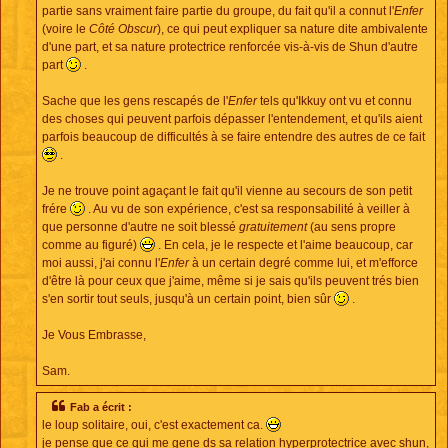
partie sans vraiment faire partie du groupe, du fait qu'il a connut l'
Enfer
(voire le
Côté Obscur
), ce qui peut expliquer sa nature dite ambivalente
d'une part, et sa nature protectrice renforcée vis-à-vis de Shun d'autre
part
.
Sache que les gens rescapés de l'
Enfer
tels qu'Ikkuy ont vu et connu
des choses qui peuvent parfois dépasser l'entendement, et qu'ils aient
parfois beaucoup de difficultés à se faire entendre des autres de ce fait
.
Je ne trouve point agaçant le fait qu'il vienne au secours de son petit
frére
. Au vu de son expérience, c'est sa responsabilité à veiller à
que personne d'autre ne soit blessé
gratuitement
(au sens propre
comme au figuré)
. En cela, je le respecte et l'aime beaucoup, car
moi aussi, j'ai connu l'
Enfer
à un certain degré comme lui, et m'efforce
d'être là pour ceux que j'aime, même si je sais qu'ils peuvent trés bien
s'en sortir tout seuls, jusqu'à un certain point, bien sûr
.
Je Vous Embrasse,
Sam.
Fab a écrit :
le loup solitaire, oui, c'est exactement ca.
je pense que ce qui me gene ds sa relation hyperprotectrice avec shun,