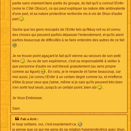
partie sans vraiment faire partie du groupe, du fait qu'il a connut l'
Enfer
(voire le
Côté Obscur
), ce qui peut expliquer sa nature dite ambivalente
d'une part, et sa nature protectrice renforcée vis-à-vis de Shun d'autre
part
.
Sache que les gens rescapés de l'
Enfer
tels qu'Ikkuy ont vu et connu
des choses qui peuvent parfois dépasser l'entendement, et qu'ils aient
parfois beaucoup de difficultés à se faire entendre des autres de ce fait
.
Je ne trouve point agaçant le fait qu'il vienne au secours de son petit
frére
. Au vu de son expérience, c'est sa responsabilité à veiller à
que personne d'autre ne soit blessé
gratuitement
(au sens propre
comme au figuré)
. En cela, je le respecte et l'aime beaucoup, car
moi aussi, j'ai connu l'
Enfer
à un certain degré comme lui, et m'efforce
d'être là pour ceux que j'aime, même si je sais qu'ils peuvent trés bien
s'en sortir tout seuls, jusqu'à un certain point, bien sûr
.
Je Vous Embrasse,
Sam.
Fab a écrit :
le loup solitaire, oui, c'est exactement ca.
je pense que ce qui me gene ds sa relation hyperprotectrice avec shun,