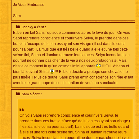
Je Vous Embrasse,
Sam.
Jancky a écrit :
Et ben en fait Sam, l'épisode commence aprés le levé du jour. On vois
Saori reprendre conscience et courir vers Seiya, le prendre dans ces
bras et s'occupé de lui en essuyant son visage ( il est dans le coma
pour sa part). La musique est trés belle quand à elle et une fois cette
scéne fini, Shina et Jamian retrouve leurs traces. Seiya inconciant, on
pourrait ne donner pas cher de la vie à nos deux protagoniste. Mais
c'est a ce moment là qu'un cosmos infini apparait
!!! Oui, Athena et
bien là, devant Shina
!!! Et bien decidé a protégé son chevalier le
plus fidéle!!! Plus de doute, Saori prend enfin conscience son rôle et fait
avertire le grand pope de sont intantion de venir au sanctuaire.
Sam a écrit :
On vois Saori reprendre conscience et courir vers Seiya, le
prendre dans ces bras et s'occupé de lui en essuyant son visage (
il est dans le coma pour sa part). La musique est trés belle quand
à elle et une fois cette scéne fini, Shina et Jamian retrouve leurs
traces. Seiya inconciant, on pourrait ne donner pas cher de la vie