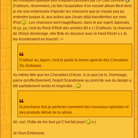
les musiques quelque peu insipides pondues par
Le Club Dorothé
.
D'ailleurs, récemment, j'ai fais l'acquisition d'un nouvel album Best dont
je me suis empressée d'ajouter les chansons que je n'avais pas pu
entendre jusque là, aux autres que j'avais déjà transférrées sur mon
iPod
. Les chansons sont magnifiques, dans le pur esprit Japonais,
et ça, ça, c'est du Rock N'Roll des années 80 x-) ! D'ailleurs, la chanson
de Shiryû déménage, elle flirte en douceur avec le Hard Rock! x-) Je
les écouteraient en boucle! :->
D'ailleur au Japon, c'est la partie la moins aprecié des Chevaliers
Du Zodiaque.
Au même titre que les
Chevaliers D'Acier
, à ce que j'ai lu. Dommage,
parce qu'effectivement, l'esprit Scandinave au point de vue du design a
été parfaitement rendu et respectée...
la prochaine fois je parlerais surement des nouveaux episodes et
des produits dérivé de la séries.
Ah, oui! J'hâte de lire tout ça! C'est fait pour!
x-)
Je Vous Embrasse,