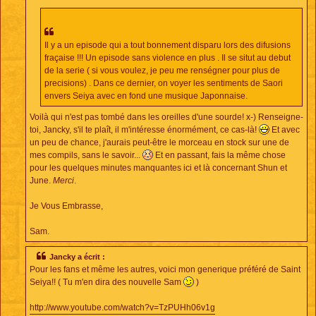
Il y a un episode qui a tout bonnement disparu lors des difusions
fraçaise !!! Un episode sans violence en plus . Il se situt au debut
de la serie ( si vous voulez, je peu me renségner pour plus de
precisions) . Dans ce dernier, on voyer les sentiments de Saori
envers Seiya avec en fond une musique Japonnaise.
Voilà qui n'est pas tombé dans les oreilles d'une sourde! x-) Renseigne-
toi, Jancky, s'il te plaît, il m'intéresse énormément, ce cas-là!
Et avec
un peu de chance, j'aurais peut-être le morceau en stock sur une de
mes compils, sans le savoir...
Et en passant, fais la même chose
pour les quelques minutes manquantes ici et là concernant Shun et
June.
Merci
.
Je Vous Embrasse,
Sam.
Jancky a écrit :
Pour les fans et même les autres, voici mon generique préféré de Saint
Seiya!! ( Tu m'en dira des nouvelle Sam
)
http://www.youtube.com/watch?v=TzPUHh06v1g