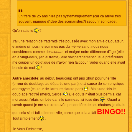
un frere de 25 ans n'ira pas systematiquement (car ca arrive tres
souvent, manque d'idée des scenaristes?) secourir son cadet.
Qu'en sais-tu
?
J'ai une relation de fraternité trés poussée avec mon amie d'Equateur,
et même si nous ne sommes pas du
même
sang, nous nous
considérons comme des
soeurs
, et malgré notre différence d'âge (elle
en a vingt-deux, j'en ai trente), elle sait pertinement que je préfèrerais
me couper un doigt que de n'avoir rien fait pour l'aider quand elle avait
besoin de moi
!
Autre anecdote
: au début, beaucoup ont pris Shun pour une fille
(erreur de doublage au départ d'une part), et à cause de son physique
androgyne (couleur de l'armure d'autre part)
. Mais une fois le
doublage rectifié (merci, Serge!
), le doute n'était plus permis, car
moi aussi, j'étais tombée dans le panneau, si j'ose dire
! Quant à
savoir quand je me suis retrouvée prisonnière de ses chaînes, je dirais
BINGO!!
que cela s'est fait tellement vite, parce que cela a fait
Tout simplement
.
Je Vous Embrasse,