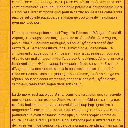
compris de ce personnage, c'est qu'elle est trés attachée à Shun d'une
certaine manière, et pour qui l'idée de le perdre est insupportable. Il est
clair qu'elle ferait n'importe quoi pour le garder en vie à ses côtés à tout
prix. Le fait qu'elle eût apparue et disparue trop tôt reste inexplicable
pour moi à ce jour.
L'autre personnage féminin est Freyja, la Princesse D'Asgard. Et qui dit
Asgard, dit
Vikings
! Attention, je parle de la série télévisée d'Asgard,
pas du film, qui pourtant m'intrigue, puisque Hyôga est sensé être
Midgard
, le Serpent destructeur de la mythologie Scandinave. J'ai
simplement craqué pour la Princesse Freyja, à cause de son courage
et sa détermination à demander l'aide aux Chevaliers d'Athéna, grâce à
l'intervention de Hyôga, venue la secourir, afin de sauver le Royaume
d'Asgard de la destruction, suite à la possession de sa soeur aînée
Hilda de Polaris. Dans la mythologie Scandinave, la déesse Feyja est
réputée pour son coeur d'artichaut, et dans le cas cité, Hyôga a vite,
semble-til, remplacer Hagen dans son coeur...
La dernière n'est autre que Shina. Dans le passé, bien que consciente
que sa constellation est mon Signe Astrologique Chinois, cela n'a pas
collé du tout entre nous. Je la trouvais beaucoup trop agressive et
hargneuse à l'encontre de Seiya. Sauf le jour ou j'ai
réellement
compris
pourquoi elle avait fait tombé le masque, au sens propre comme au
figuré. Et avec le recul, j'ai su que nous n'étions pas si différentes l'une
de l'autre, en fin de compte. Parce que moi aussi, pendant un temps, j'ai