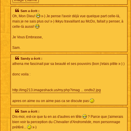
[ Image Externe ]
Sam a écrit :
Oh, Mon Dieu!
x-) Je pense l'avoir déjà vue quelque part celle-là,
mais je ne sais plus ou! x-) Ikkyu travaillant au McDo, fallait y penser, à
celle-là aussi!
Je Vous Embrasse,
Sam.
Sandy a écrit :
athena me fascinait par sa beauté et ses pouvoirs (bon j'etais pitite x-) )
donc voila :
http://img213.imageshack.us/my.php?imag ... ondtv2.jpg
apres on aime ou on aime pas ca se discute pas
Sam a écrit :
Dis-moi, est-ce que tu en as d'autres en tête
? Parce que j'aimerais
bien voir ta perception du
Chevalier d'Androméde
, mon personnage
préféré...
x-)