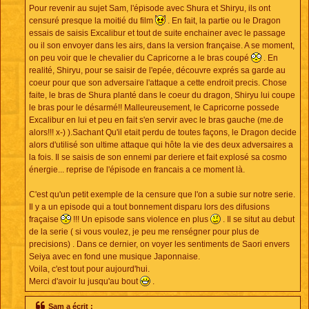
Pour revenir au sujet Sam, l'épisode avec Shura et Shiryu, ils ont
censuré presque la moitié du film
. En fait, la partie ou le Dragon
essais de saisis Excalibur et tout de suite enchainer avec le passage
ou il son envoyer dans les airs, dans la version française. A se moment,
on peu voir que le chevalier du Capricorne a le bras coupé
. En
realité, Shiryu, pour se saisir de l'epée, découvre exprés sa garde au
coeur pour que son adversaire l'attaque a cette endroit precis. Chose
faite, le bras de Shura planté dans le coeur du dragon, Shiryu lui coupe
le bras pour le désarmé!! Malleureusement, le Capricorne possede
Excalibur en lui et peu en fait s'en servir avec le bras gauche (me.de
alors!!! x-) ).Sachant Qu'il etait perdu de toutes façons, le Dragon decide
alors d'utilisé son ultime attaque qui hôte la vie des deux adversaires a
la fois. Il se saisis de son ennemi par deriere et fait explosé sa cosmo
énergie... reprise de l'épisode en francais a ce moment là.
C'est qu'un petit exemple de la censure que l'on a subie sur notre serie.
Il y a un episode qui a tout bonnement disparu lors des difusions
fraçaise
!!! Un episode sans violence en plus
. Il se situt au debut
de la serie ( si vous voulez, je peu me renségner pour plus de
precisions) . Dans ce dernier, on voyer les sentiments de Saori envers
Seiya avec en fond une musique Japonnaise.
Voila, c'est tout pour aujourd'hui.
Merci d'avoir lu jusqu'au bout
.
Sam a écrit :