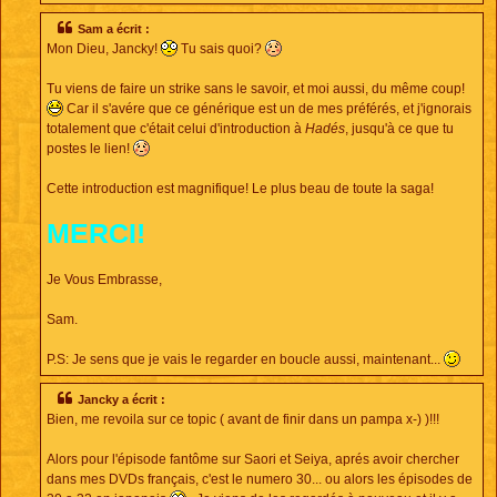
Sam a écrit :
Mon Dieu, Jancky!
Tu sais quoi?
Tu viens de faire un strike sans le savoir, et moi aussi, du même coup!
Car il s'avére que ce générique est un de mes préférés, et j'ignorais
totalement que c'était celui d'introduction à
Hadés
, jusqu'à ce que tu
postes le lien!
Cette introduction est magnifique! Le plus beau de toute la saga!
MERCI!
Je Vous Embrasse,
Sam.
P.S: Je sens que je vais le regarder en boucle aussi, maintenant...
Jancky a écrit :
Bien, me revoila sur ce topic ( avant de finir dans un pampa x-) )!!!
Alors pour l'épisode fantôme sur Saori et Seiya, aprés avoir chercher
dans mes DVDs français, c'est le numero 30... ou alors les épisodes de