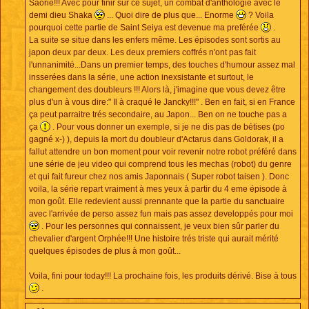
Saorie!!! Avec pour finir sur ce sujet, un combat d'anthologie avec le
demi dieu Shaka
... Quoi dire de plus que... Enorme
? Voila
pourquoi cette partie de Saint Seiya est devenue ma preférée
.
La suite se situe dans les enfers même. Les épisodes sont sortis au
japon deux par deux. Les deux premiers coffrés n'ont pas fait
l'unnanimité...Dans un premier temps, des touches d'humour assez mal
insserées dans la série, une action inexsistante et surtout, le
changement des doubleurs !!! Alors là, j'imagine que vous devez être
plus d'un à vous dire:" Il à craqué le Jancky!!!" . Ben en fait, si en France
ça peut parraitre trés secondaire, au Japon... Ben on ne touche pas a
ça
. Pour vous donner un exemple, si je ne dis pas de bétises (po
gagné x-) ), depuis la mort du doubleur d'Actarus dans Goldorak, il a
fallut attendre un bon moment pour voir revenir notre robot préféré dans
une série de jeu video qui comprend tous les mechas (robot) du genre
et qui fait fureur chez nos amis Japonnais ( Super robot taisen ). Donc
voila, la série repart vraiment à mes yeux à partir du 4 eme épisode à
mon goût. Elle redevient aussi prennante que la partie du sanctuaire
avec l'arrivée de perso assez fun mais pas assez developpés pour moi
. Pour les personnes qui connaissent, je veux bien sûr parler du
chevalier d'argent Orphée!!! Une histoire trés triste qui aurait mérité
quelques épisodes de plus à mon goût...
Voila, fini pour today!!! La prochaine fois, les produits dérivé. Bise à tous
.