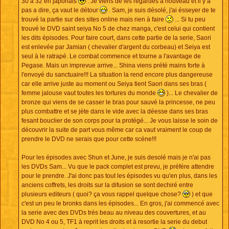
30 a 32 en japonais
. Je viens de les regardés à nouveau et il y a
pas a dire, ça vaut le détour
. Sam, je suis désolé, j'ai ésseyer de te
trouvé la partie sur des sites online mais rien à faire
... Si tu peu
trouvé le DVD saint seiya No 5 de chez manga, c'est celui qui contient
les dits épisodes. Pour faire court, dans cette partie de la serie, Saori
est enlevée par Jamian ( chevalier d'argent du corbeau) et Seiya est
seul à le ratrapé. Le combat commence et tourne a l'avantage de
Pegase. Mais un imprevue arrive... Shina viens prété mains forte à
l'envoyé du sanctuaire!!! La situation la rend encore plus dangereuse
car elle arrive juste au moment ou Seiya tient Saori dans ses bras (
femme jalouse vaut toutes les tortures du monde
)... Le chevalier de
bronze qui viens de se casser le bras pour sauvé la princesse, ne peu
plus combattre et se jète dans le vide avec la déesse dans ses bras
fesant bouclier de son corps pour la protégé... Je vous laisse le soin de
découvrir la suite de part vous même car ca vaut vraiment le coup de
prendre le DVD ne serais que pour cette scéne!!!
Pour les épisodes avec Shun et June, je suis desolé mais je n'ai pas
les DVDs Sam... Vu que le pack complet est prevu, je préfére attendre
pour le prendre. J'ai donc pas tout les épisodes vu qu'en plus, dans les
anciens coffrets, les droits sur la difusion se sont dechiré entre
plusieurs editeurs ( quoi? ça vous rappel quelque chose?
) et que
c'est un peu le bronks dans les épisodes... En gros, j'ai commencé avec
la serie avec des DVDs trés beau au niveau des couvertures, et au
DVD No 4 ou 5, TF1 à reprit les droits et à resortie la serie du debut