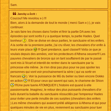
Sam.
Jancky a écrit :
Coucou!! Me revoilou x-) !!!
Bien, alors à la demande de tout le monde ( merci Sam x-) ), je vais
continuer.
Je vais faire les choses dans l'ordre et finir la partie DA avec les
épisodes qui sont sortis il y a quelque temps, la partie Hades. Quel
bonheur
. Elle se divise en deux parties, le sanctuaire et les enfers.
A la sortie de la premiere partie, j'ai cru rêver, les chevaliers d'or enfin à
leurs vraie place
!!! Quel prestance, quel classe!!! Voila ce que je
voulais depuis des années, voir les protecteurs d'Athena oeuvrer!!! Les
pauvres chevaliers de bronze qui on tant souffairent de par le passé
sont mis à l'écart et interdit de rentrer dans le sanctuaire par la
princesse elle même. Je n'en dirai pas plus pour ne pas spoiler les
personnes qui vont voir prochainement la série ( qui va sortir en
francais
). Voir la puissance de Mû du belier ou bien encore Dokko
en action
!!! Et pour ceux qui savent qui sais, le charisme de Shion
!!!Une pure tuerie ATOMIQUE!!! L'histoire est quand à elle
passionnante. Imaginez, le retour des plus puissants chevaliers d'or
tués durant la bataille du sanctuaire réssucités par l'empereur Hades
pour éviter une perte innutile de ces surplies (chevaliers des enfers
).Les même chevaliers qui avaient prété allégence à Athena et qui pour
quelques minutes de vie en plus, reviennent au sanctuaire pour tuer