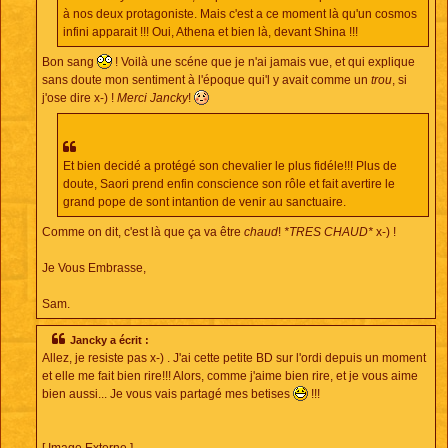
à nos deux protagoniste. Mais c'est a ce moment là qu'un cosmos
infini apparait !!! Oui, Athena et bien là, devant Shina !!!
Bon sang
! Voilà une scéne que je n'ai jamais vue, et qui explique
sans doute mon sentiment à l'époque qui'l y avait comme un
trou
, si
j'ose dire x-) !
Merci Jancky
!
Et bien decidé a protégé son chevalier le plus fidéle!!! Plus de
doute, Saori prend enfin conscience son rôle et fait avertire le
grand pope de sont intantion de venir au sanctuaire.
Comme on dit, c'est là que ça va être
chaud
!
*TRES CHAUD*
x-) !
Je Vous Embrasse,
Sam.
Jancky a écrit :
Allez, je resiste pas x-) . J'ai cette petite BD sur l'ordi depuis un moment
et elle me fait bien rire!!! Alors, comme j'aime bien rire, et je vous aime
bien aussi... Je vous vais partagé mes betises
!!!