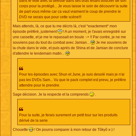
dans le vide avec la déesse dans ses bras fesant bouclier de son
corps pour la protégé... Je vous laisse le soin de découvrir la suite
de part vous même car ca vaut vraiment le coup de prendre le
DVD ne serais que pour cette scéne!!!
Mais attends, là, ce que tu me décris là, c'est *exactement* mon
épisode préféré, justement
! A un moment, je l'avais enregistré sur
une cassette, et je me le repassait en boule :-> !! Par contre, je ne me
souviens pas du tout du combat avec Jamian...
Je me souviens de
la chute dans le vide, et puis aprés de Shina et de Jamian de conclure
d'attendre le lendemain matin...
Pour les épisodes avec Shun et June, je suis desolé mais je n'ai
pas les DVDs Sam... Vu que le pack complet est prevu, je préfére
attendre pour le prendre.
Sage décision. Je la respecte et la comprends
.
Pour la suite, je ferais surement un petit tour sur les produits
dérivé de la serie
Chouette
! On pourra comparer à mon retour de Tôkyô x-) !