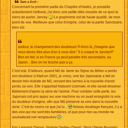
Sam a écrit :
Concernant la première partie du Chapitre d'
Hadés
, je posséde
actuellement l'artbook, j'ai donc une petite idée visuelle de ce quoi tu
viens de parler, Jancky.
Le graphisme est de haute qualité, de mon
point de vue. Meilleure que celui d'origine, celui de la partie Sanctuaire,
bien sûr.
surtout, le changement des doubleurs !!! Alors là, j'imagine que
vous devez être plus d'un à vous dire:" Il à craqué le Jancky!!!" .
Ben en fait, si en France ça peut paraitre trés secondaire, au
Japon... Ben on ne touche pas a ça
C'est vrai. D'ailleurs, quand Mû de Jamir du Signe du Bélier a perdu
son doubleur (c'était en 2001, je crois), une fan Japonaise a fait un
dessin trés réaliste de Mû, versant des larmes à la nouvelle d'avoir
perdu
sa
voix. Elle s'appellait Natsumi Uzemaki, et elle savait dessiner
fidélement d'aprés la série de l'anime. Pour combler cette perte, les
Japonais ont pris appui sur une machine ou on avait enregistré la voix
du doubleur d'origine, afin que Mû préserve sa voix dans la nouvelle
série. C'est du moins ce que j'ai lu...
Niveau doublage français, il y a
des voix qui me sont trés familières, et que pour rien au monde ne
souhaiterait voir remplacées
:
Eric Legrand (Seiya), Virginie Dedieu (Saori), Shun (Serge Bourrier),