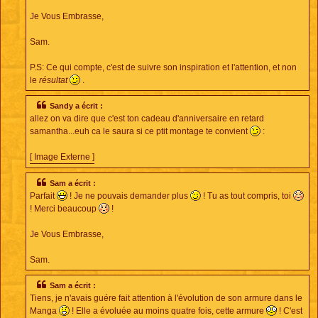
Je Vous Embrasse,
Sam.
P.S: Ce qui compte, c'est de suivre son inspiration et l'attention, et non
le
résultat
.
Sandy a écrit :
allez on va dire que c'est ton cadeau d'anniversaire en retard
samantha...euh ca le saura si ce ptit montage te convient
:
[ Image Externe ]
Sam a écrit :
Parfait
! Je ne pouvais demander plus
! Tu as tout compris, toi
! Merci beaucoup
!
Je Vous Embrasse,
Sam.
Sam a écrit :
Tiens, je n'avais guére fait attention à l'évolution de son armure dans le
Manga
! Elle a évoluée au moins quatre fois, cette armure
! C'est