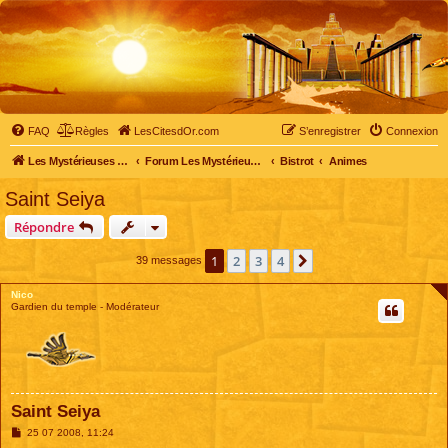
FAQ
Règles
LesCitesdOr.com
S’enregistrer
Connexion
Les Mystérieuses Cités d'Or - LesCitesdOr.com
Forum Les Mystérieuses Cités d'Or
Bistrot
Animes
Saint Seiya
Répondre
1
2
3
4
Suivante
39 messages
Nico
Gardien du temple - Modérateur
Saint Seiya
M
25 07 2008, 11:24
e