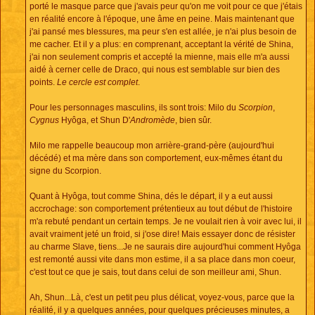
porté le masque parce que j'avais peur qu'on me voit pour ce que j'étais
en réalité encore à l'époque, une âme en peine. Mais maintenant que
j'ai pansé mes blessures, ma peur s'en est allée, je n'ai plus besoin de
me cacher. Et il y a plus: en comprenant, acceptant la vérité de Shina,
j'ai non seulement compris et accepté la mienne, mais elle m'a aussi
aidé à cerner celle de Draco, qui nous est semblable sur bien des
points.
Le cercle est complet
.
Pour les personnages masculins, ils sont trois: Milo du
Scorpion
,
Cygnus
Hyôga, et Shun D'
Andromède
, bien sûr.
Milo me rappelle beaucoup mon arrière-grand-père (aujourd'hui
décédé) et ma mère dans son comportement, eux-mêmes étant du
signe du Scorpion.
Quant à Hyôga, tout comme Shina, dés le départ, il y a eut aussi
accrochage: son comportement prétentieux au tout début de l'histoire
m'a rebuté pendant un certain temps. Je ne voulait rien à voir avec lui, il
avait vraiment jeté un froid, si j'ose dire! Mais essayer donc de résister
au charme Slave, tiens...Je ne saurais dire aujourd'hui comment Hyôga
est remonté aussi vite dans mon estime, il a sa place dans mon coeur,
c'est tout ce que je sais, tout dans celui de son meilleur ami, Shun.
Ah, Shun...Là, c'est un petit peu plus délicat, voyez-vous, parce que la
réalité, il y a quelques années, pour quelques précieuses minutes, a