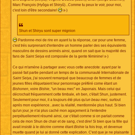
Marc François (Hyôga et Shiryû)...Comme tu peux le voir, pour moi,
c'est loin d'être secondaire!
x-)
Shun et Shiryu sont super mignion
Pardonne-moi de rire en ayant lu ta réponse, car pour une femme,
c'est trés surprenant d'entendre un homme parler des ses équivalents
masculins de dessins animés ainsi, quand on sait que la majorité des
fans de
Saint Seiya
est composée de la gente féminine! x-)
Ce qui m'améne à partager avec vous cette anecdote: ayant par le
passé fait partie pendant un temps de la communauté Internationale de
Saint Seiya
, j'ai souvent remarqué que beaucoup de femmes et de
jeunes filles étiquetaient leur personnage préféré come étant un
Bishonen
, voire
Bishie
, "un beau mec" en Japonais. Mais celui qui
décrochait fréquemment cette timbale, eh ben, c'était Shun, justement.
Seulement pour moi, il a toujours été plus qu'
un beau mec
, surtout
aprés mon expérience...avec la
réalité
, mentionnée plus haut. Si bien
qu'un jour, je n'ai plus caché mon agaçement à l'entendre
perpétuellement résumé ainsi, car c'était comme si on parlait comme
cela de mon Shun de chair et de sang, c'est dire! Si bien que la fille qui
avait insisté à le décrire comme étant
Bishie
la fois trop, et devenue
muette quand je lui ai donné cette explication. C'est que je ne plaisante