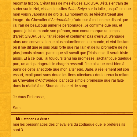
rejoint la fiction. C'était lors de mes études aux USA. J'étais entrain de
surfer sur le Net, visitant les sites
Saint Seiya
sur la toile. jusqu'à ce que
mon voisin Japonais de droite, au moment ou se téléchargeait une
image...du Chevalier d'
Androméde
, s'adresse à moi en me disant que
j'ai l'air de beaucoup aimer le personnage. Je confirme que oui, et
quand je lui demande son prénom, mon coeur marque un temps
d'arrêt:
SHUN
. Je lui fait répéter et confirmer, pas d'erreur. S'engage
alors une conversation le plus naturellement du monde, et vînt l'instant
ou il me dit que je suis plus forte que j'ai l'air, et de lui promettre de ne
plus jamais pleurer, parce que s'il savait que j'étais triste, il serait triste
aussi. Et à ce jour, j'ai toujours tenu ma promesse, sachant que quelque
part, un ami partagerait le chagrin ressenti. Je crois que c'est bien à
partir de cette anecdote que mon alter ego, Jade, à réellement prit son
essort, expliquant sans doute les liens affectueux douloureux la reliant
au Chevalier d'
Androméde
, par cette simple promesse que j'ai faite
dans la réalité à un Shun de chair et de sang...
Je Vous Embrasse,
Sam.
Esteban1 a écrit :
moi les personnages des chevaliers du zodiaque que je préféres ils
sont 3