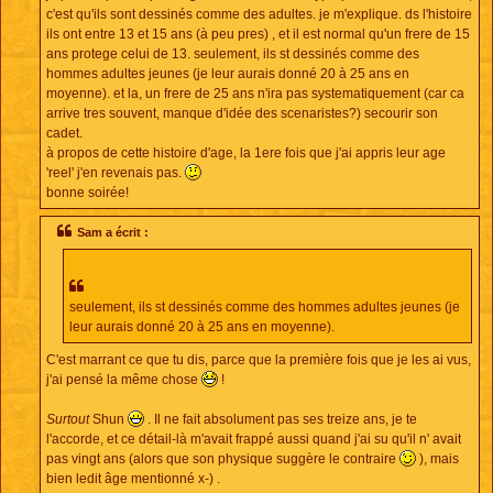
c'est qu'ils sont dessinés comme des adultes. je m'explique. ds l'histoire
ils ont entre 13 et 15 ans (à peu pres) , et il est normal qu'un frere de 15
ans protege celui de 13. seulement, ils st dessinés comme des
hommes adultes jeunes (je leur aurais donné 20 à 25 ans en
moyenne). et la, un frere de 25 ans n'ira pas systematiquement (car ca
arrive tres souvent, manque d'idée des scenaristes?) secourir son
cadet.
à propos de cette histoire d'age, la 1ere fois que j'ai appris leur age
'reel' j'en revenais pas.
bonne soirée!
Sam a écrit :
seulement, ils st dessinés comme des hommes adultes jeunes (je
leur aurais donné 20 à 25 ans en moyenne).
C'est marrant ce que tu dis, parce que la première fois que je les ai vus,
j'ai pensé la même chose
!
Surtout
Shun
. Il ne fait absolument pas ses treize ans, je te
l'accorde, et ce détail-là m'avait frappé aussi quand j'ai su qu'il n' avait
pas vingt ans (alors que son physique suggère le contraire
), mais
bien ledit âge mentionné x-) .