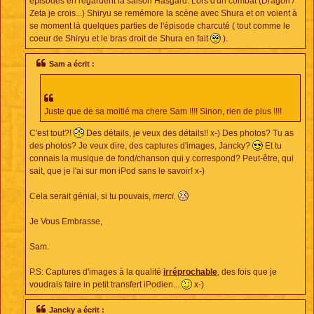
épisodes en regardent la saison Hasgard. Lors d'un combat (Dragon /
Zeta je crois...) Shiryu se remémore la scéne avec Shura et on voient à
se moment là quelques parties de l'épisode charcuté ( tout comme le
coeur de Shiryu et le bras droit de Shura en fait
).
Sam a écrit :
Juste que de sa moitié ma chere Sam !!!! Sinon, rien de plus !!!!
C'est tout?!
Des détails, je veux des détails!! x-) Des photos? Tu as
des photos? Je veux dire, des captures d'images, Jancky?
Et tu
connais la musique de fond/chanson qui y correspond? Peut-être, qui
sait, que je l'ai sur mon iPod sans le savoir! x-)
Cela serait génial, si tu pouvais,
merci
.
Je Vous Embrasse,
Sam.
P.S: Captures d'images à la qualité
irréprochable
, des fois que je
voudrais faire in petit transfert iPodien...
x-)
Jancky a écrit :