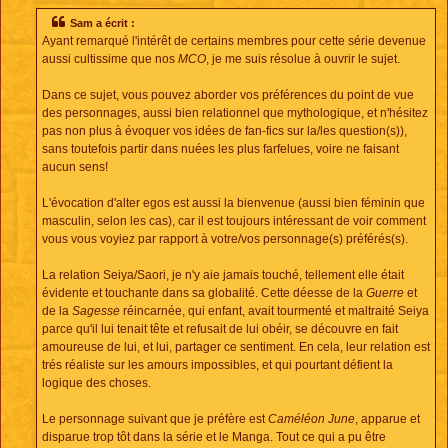
s
s
Sam a écrit :
a
Ayant remarqué l'intérêt de certains membres pour cette série devenue
g
e
aussi cultissime que nos
MCO
, je me suis résolue à ouvrir le sujet.
Dans ce sujet, vous pouvez aborder vos préférences du point de vue
des personnages, aussi bien relationnel que mythologique, et n'hésitez
pas non plus à évoquer vos idées de fan-fics sur la/les question(s)),
sans toutefois partir dans nuées les plus farfelues, voire ne faisant
aucun sens!
L'évocation d'alter egos est aussi la bienvenue (aussi bien féminin que
masculin, selon les cas), car il est toujours intéressant de voir comment
vous vous voyiez par rapport à votre/vos personnage(s) préférés(s).
La relation Seiya/Saori, je n'y aie jamais touché, tellement elle était
évidente et touchante dans sa globalité. Cette déesse de la
Guerre
et
de la
Sagesse
réincarnée, qui enfant, avait tourmenté et maltraité Seiya
parce qu'il lui tenait tête et refusait de lui obéir, se découvre en fait
amoureuse de lui, et lui, partager ce sentiment. En cela, leur relation est
trés réaliste sur les amours impossibles, et qui pourtant défient la
logique des choses.
Le personnage suivant que je préfère est
Caméléon June
, apparue et
disparue trop tôt dans la série et le Manga. Tout ce qui a pu être