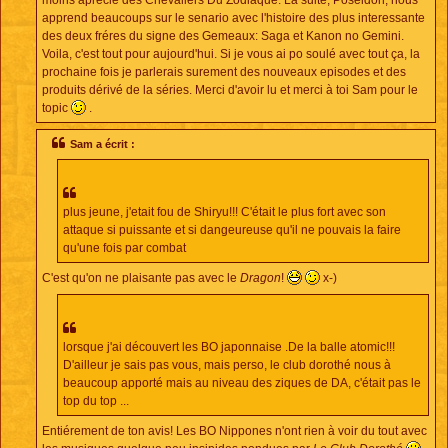
apprend beaucoups sur le senario avec l'histoire des plus interessante
des deux fréres du signe des Gemeaux: Saga et Kanon no Gemini.
Voila, c'est tout pour aujourd'hui. Si je vous ai po soulé avec tout ça, la
prochaine fois je parlerais surement des nouveaux episodes et des
produits dérivé de la séries. Merci d'avoir lu et merci à toi Sam pour le
topic
.
Sam a écrit :
plus jeune, j'etait fou de Shiryu!!! C'était le plus fort avec son
attaque si puissante et si dangeureuse qu'il ne pouvais la faire
qu'une fois par combat
C'est qu'on ne plaisante pas avec le
Dragon
!
x-)
lorsque j'ai découvert les BO japonnaise .De la balle atomic!!!
D'ailleur je sais pas vous, mais perso, le club dorothé nous à
beaucoup apporté mais au niveau des ziques de DA, c'était pas le
top du top ...
Entiérement de ton avis! Les BO Nippones n'ont rien à voir du tout avec