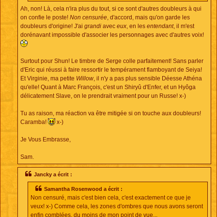
Ah, non! Là, cela n'ira plus du tout, si ce sont d'autres doubleurs à qui
on confie le poste!
Non censurée
, d'accord, mais qu'on garde les
doubleurs d'origine! J'ai
grandi
avec
eux
, en les
entendant
, il m'est
dorénavant impossible d'associer les personnages avec d'autres voix!
Surtout pour Shun! Le timbre de Serge colle parfaitement! Sans parler
d'Eric qui réussi à faire ressortir le tempérament flamboyant de Seiya!
Et Virginie, ma petite
Willow
, il n'y a pas plus sensible Déesse Athéna
qu'elle! Quant à Marc François, c'est un Shiryû d'Enfer, et un Hyôga
délicatement Slave, on le prendrait vraiment pour un Russe! x-)
Tu as raison, ma réaction va être mitigée si on touche aux doubleurs!
Caramba!
x-)
Je Vous Embrasse,
Sam.
Jancky a écrit :
Samantha Rosenwood a écrit :
Non censuré, mais c'est bien cela, c'est exactement ce que je
veux! x-) Comme cela, les zones d'ombres que nous avons seront
enfin comblées, du moins de mon point de vue...