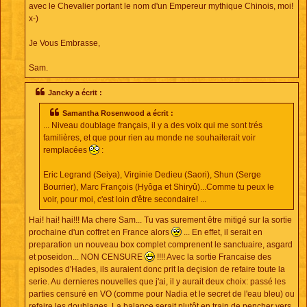
avec le Chevalier portant le nom d'un Empereur mythique Chinois, moi!
x-)
Je Vous Embrasse,
Sam.
Jancky a écrit :
Samantha Rosenwood a écrit :
... Niveau doublage français, il y a des voix qui me sont trés
familières, et que pour rien au monde ne souhaiterait voir
remplacées
:
Eric Legrand (Seiya), Virginie Dedieu (Saori), Shun (Serge
Bourrier), Marc François (Hyôga et Shiryû)...Comme tu peux le
voir, pour moi, c'est loin d'être secondaire! ...
Hai! hai! hai!!! Ma chere Sam... Tu vas surement être mitigé sur la sortie
prochaine d'un coffret en France alors
... En effet, il serait en
preparation un nouveau box complet comprenent le sanctuaire, asgard
et poseidon... NON CENSURE
!!!! Avec la sortie Francaise des
episodes d'Hades, ils auraient donc prit la deçision de refaire toute la
serie. Au dernieres nouvelles que j'ai, il y aurait deux choix: passé les
parties censuré en VO (comme pour Nadia et le secret de l'eau bleu) ou
refaire les doublages. La balance serait plutôt en train de pencher vers