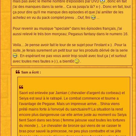
mais pas avec le même nombre d'episodes par DVD
, donc en fait
j'ai des manques dans la serie... Ca va jusqu'a là? x-) . Donc en fait, tout
ça pour dire qu'il me manque des episodes et que j'ai arréter de les
achetez en vu du pack complet prevu ...Ouf, fini
...
Pour revenir au musique "speciale" dans les épisodes français, j'ai
aussi relevé le trés bon morçeau; Pegasus fantasy dans le numero 16.
Voila... Je pense avoir fait le tour de se sujet pour l'instant x-) . Pour la
suite, je ferais surement un petit tour sur les produits dérivé de la serie
. En espérant ne pas vous avoir trop soulé avec tout ça ( et surtout
avec toutes mes fautes x-) ), a bientôt
.
Sam a écrit :
Saori est enlevée par Jamian ( chevalier d'argent du corbeau) et
Seiya est seul à le ratrapé. Le combat commence et tourne a
l'avantage de Pegase. Mais un imprevue arrive... Shina viens
prété mains forte à l'envoyé du sanctuaire!!! La situation la rend
encore plus dangereuse car elle arrive juste au moment ou Seiya
tient Saori dans ses bras ( femme jalouse vaut toutes les tortures
du monde )... Le chevalier de bronze qui viens de se casser le
bras pour sauvé la princesse, ne peu plus combattre et se jète