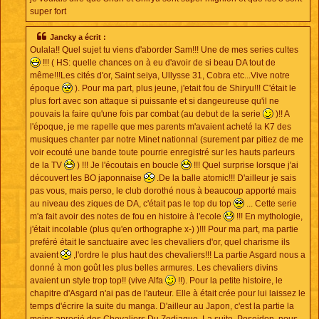
super fort
Jancky a écrit :
Oulala!! Quel sujet tu viens d'aborder Sam!!! Une de mes series cultes
!!! ( HS: quelle chances on à eu d'avoir de si beau DA tout de
même!!!Les cités d'or, Saint seiya, Ullysse 31, Cobra etc...Vive notre
époque
). Pour ma part, plus jeune, j'etait fou de Shiryu!!! C'était le
plus fort avec son attaque si puissante et si dangeureuse qu'il ne
pouvais la faire qu'une fois par combat (au debut de la serie
)!! A
l'époque, je me rapelle que mes parents m'avaient acheté la K7 des
musiques chanter par notre Minet nationnal (surement par pitiez de me
voir ecouté une bande toute pourrie enregistré sur les hauts parleurs
de la TV
) !!! Je l'écoutais en boucle
!!! Quel surprise lorsque j'ai
découvert les BO japonnaise
.De la balle atomic!!! D'ailleur je sais
pas vous, mais perso, le club dorothé nous à beaucoup apporté mais
au niveau des ziques de DA, c'était pas le top du top
... Cette serie
m'a fait avoir des notes de fou en histoire à l'ecole
!!! En mythologie,
j'était incolable (plus qu'en orthographe x-) )!!! Pour ma part, ma partie
preféré était le sanctuaire avec les chevaliers d'or, quel charisme ils
avaient
,l'ordre le plus haut des chevaliers!!! La partie Asgard nous a
donné à mon goût les plus belles armures. Les chevaliers divins
avaient un style trop top!! (vive Alfa
!!). Pour la petite histoire, le
chapitre d'Asgard n'ai pas de l'auteur. Elle à était crée pour lui laissez le
temps d'écrire la suite du manga. D'ailleur au Japon, c'est la partie la
moins aprecié des Chevaliers Du Zodiaque. La suite, Poseidon, nous