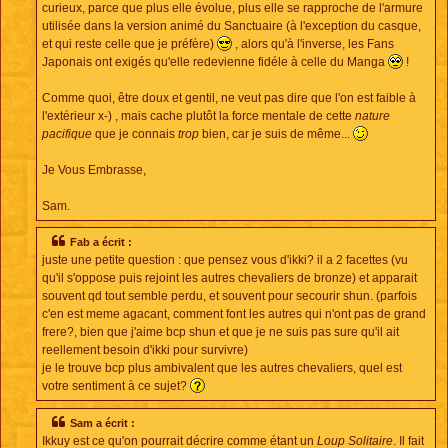
curieux, parce que plus elle évolue, plus elle se rapproche de l'armure
utilisée dans la version animé du Sanctuaire (à l'exception du casque,
et qui reste celle que je préfère)
, alors qu'à l'inverse, les Fans
Japonais ont exigés qu'elle redevienne fidéle à celle du Manga
!
Comme quoi, être doux et gentil, ne veut pas dire que l'on est faible à
l'extérieur x-) , mais cache plutôt la force mentale de cette
nature
pacifique
que je connais
trop
bien, car je suis de même...
Je Vous Embrasse,
Sam.
Fab a écrit :
juste une petite question : que pensez vous d'ikki? il a 2 facettes (vu
qu'il s'oppose puis rejoint les autres chevaliers de bronze) et apparait
souvent qd tout semble perdu, et souvent pour secourir shun. (parfois
c'en est meme agacant, comment font les autres qui n'ont pas de grand
frere?, bien que j'aime bcp shun et que je ne suis pas sure qu'il ait
reellement besoin d'ikki pour survivre)
je le trouve bcp plus ambivalent que les autres chevaliers, quel est
votre sentiment à ce sujet?
Sam a écrit :
Ikkuy est ce qu'on pourrait décrire comme étant un
Loup Solitaire
. Il fait