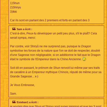
1)Shun
2)Shiryu
3)Ikki
Car ils sont en parlant des 2 premiers et forts en parlant des 3
Sam a écrit :
C'est-à-dire, Peux-tu développer un petit peu plus, s'il te plaît? Cela
serait sympa,
merci
.
Par contre, voir Shiryû ne me surprend pas, puisque le
Dragon
symbolise les forces de la nature que l'on se doit de respecter, doublé
d'une Sagesse non négligeable, si on additionne le fait que le Dragon
était le symbole de l'
Empereur
dans la Chine Ancienne.
Soit dit en passant, le prénom de
Shun
renvoit lui-même par ses traits
de caratère à un Empereur mythique Chinois, réputé de même pour sa
Grande Sagesse... x-)
Je Vous Embrasse,
Sam.
Esteban1 a écrit :
je voulais dire que Shun et Shiryu sont super mignion et que les 3 sont