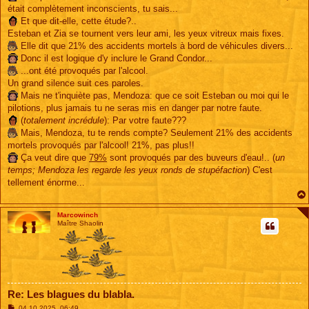
était complètement inconscients, tu sais...
Et que dit-elle, cette étude?..
Esteban et Zia se tournent vers leur ami, les yeux vitreux mais fixes.
Elle dit que 21% des accidents mortels à bord de véhicules divers...
Donc il est logique d'y inclure le Grand Condor...
...ont été provoqués par l'alcool.
Un grand silence suit ces paroles.
Mais ne t'inquiète pas, Mendoza: que ce soit Esteban ou moi qui le
pilotions, plus jamais tu ne seras mis en danger par notre faute.
(
totalement incrédule
): Par votre faute???
Mais, Mendoza, tu te rends compte? Seulement 21% des accidents
mortels provoqués par l'alcool! 21%, pas plus!!
Ça veut dire que
79%
sont provoqués par des buveurs d'eau!.. (
un
temps; Mendoza les regarde les yeux ronds de stupéfaction
) C'est
tellement énorme...
Marcowinch
Maître Shaolin
Re: Les blagues du blabla.
M
04 10 2025, 06:49