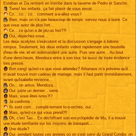
s
Esteban et Zia rentrent en trombe dans la taverne de Pedro et Sancho.
s
Tiens! les enfants, ça fait plaisir de vous revoir.
a
g
Co... co... co... comment a-a-allez-vous?
e
Bien, mais on n'a pas beaucoup de temps: servez-nous à boire. Ce
que vous avez de plus fort...
Ce... ce qu'on a de plu-us fort??!
Oui, dépéchez-vous...
Les deux acolytes s'exécutent et la discussion s'engage à bâtons
rompus. Seulement, les deux enfants vident rapidement une bouteille
d'eau de vie, et en redemandent une autre. Puis une autre... Au bout
d'une demi-heure, Mendoza entre à son tour, lui aussi de toute évidence
très pressé.
Bon sang! qu'est-ce que vous attendez? Athanaos m'a prévenu qu'il
m'avait trouvé mon cadeau de mariage, mais il faut partir immédiatement,
avant qu'Isabella revienne...
On... on arrive, Mendoza...
Oui: juste un dernier... verre...
Mais, vous êtes ivres?!?
Je confirme...
Ils sont com... complè-tement to-o-orchés, oui...
Mais, qu'est-ce qui vous prend?!!
Oh, c'est Tao... En déchiffrant son encyclopédie de Mu, il a trouvé
une étude terrifiante sur les moyens de transport...
Une étude?
Oui: pendant toutes ces années où on s'est servi du Grand Condor, on