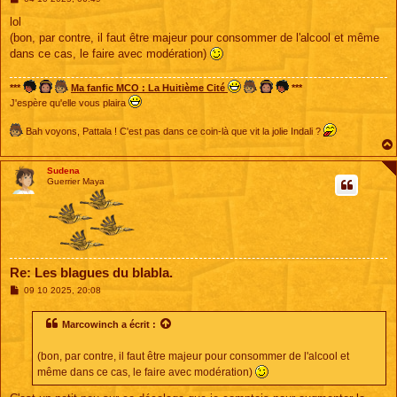
e
s
lol
s
(bon, par contre, il faut être majeur pour consommer de l'alcool et même
a
g
dans ce cas, le faire avec modération)
e
***
Ma fanfic MCO : La Huitième Cité
***
J'espère qu'elle vous plaira
Bah voyons, Pattala ! C'est pas dans ce coin-là que vit la jolie Indali ?
Sudena
Guerrier Maya
Re: Les blagues du blabla.
M
09 10 2025, 20:08
e
s
s
Marcowinch
a écrit :
a
g
e
(bon, par contre, il faut être majeur pour consommer de l'alcool et
même dans ce cas, le faire avec modération)