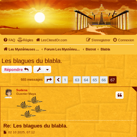
FAQ
Règles
LesCitesdOr.com
S’enregistrer
Connexion
Les Mystérieuses Cités d'Or - LesCitesdOr.com
Forum Les Mystérieuses Cités d'Or
Bistrot
Blabla
Les blagues du blabla.
Répondre
Page
67
sur
67
1
63
64
65
66
67
Précédente
665 messages
…
Sudena
Guerrier Maya
Re: Les blagues du blabla.
M
02 10 2025, 07:12
e