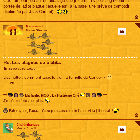
C'est un petit peu sur ce décalage que je comptais pour augmenter la
portée de ladite blague (laquelle est, à la base, une brève de comptoir
déclamée par Jean Carmet)..
Marcowinch
Maître Shaolin
Re: Les blagues du blabla.
M
31 05 2026, 16:59
e
s
Devinette : comment appelle-t-on la femelle du Condor ?
s
a
g
e
***
Ma fanfic MCO : La Huitième Cité
***
J'espère qu'elle vous plaira
Bah voyons, Pattala ! C'est pas dans ce coin-là que vit la jolie Indali ?
Chaltimbanque
Maître Shaolin