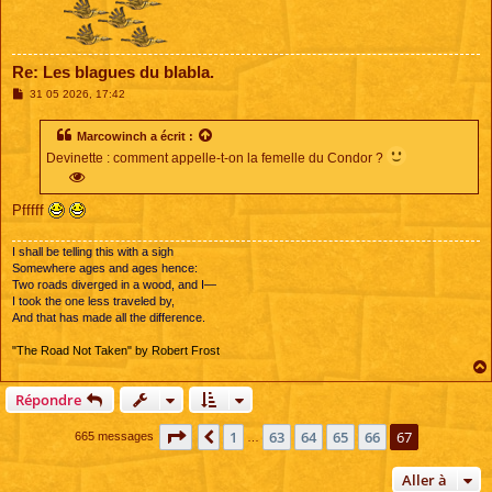
Re: Les blagues du blabla.
M
31 05 2026, 17:42
e
s
s
Marcowinch
a écrit :
a
Devinette : comment appelle-t-on la femelle du Condor ?
g
e
Pfffff
I shall be telling this with a sigh
Somewhere ages and ages hence:
Two roads diverged in a wood, and I—
I took the one less traveled by,
And that has made all the difference.
"The Road Not Taken" by Robert Frost
Répondre
Page
67
sur
67
1
63
64
65
66
67
Précédente
665 messages
…
Aller à