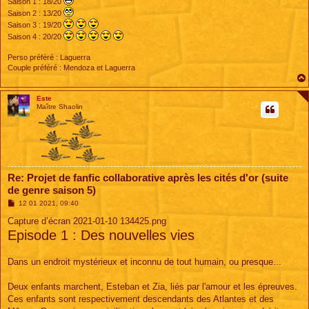
Saison 1 : 18/20
Saison 2 : 13/20
Saison 3 : 19/20
Saison 4 : 20/20
Perso préféré : Laguerra
Couple préféré : Mendoza et Laguerra
Este
Maître Shaolin
Re: Projet de fanfic collaborative après les cités d'or (suite
de genre saison 5)
M
12 01 2021, 09:40
e
s
Capture d’écran 2021-01-10 134425.png
s
Episode 1 : Des nouvelles vies
a
g
e
Dans un endroit mystérieux et inconnu de tout humain, ou presque...
Deux enfants marchent, Esteban et Zia, liés par l'amour et les épreuves.
Ces enfants sont respectivement descendants des Atlantes et des