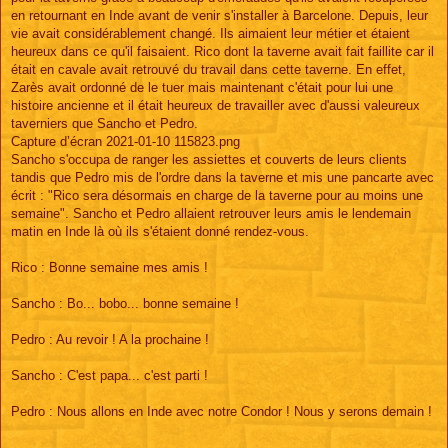
en retournant en Inde avant de venir s'installer à Barcelone. Depuis, leur
vie avait considérablement changé. Ils aimaient leur métier et étaient
heureux dans ce qu'il faisaient. Rico dont la taverne avait fait faillite car il
était en cavale avait retrouvé du travail dans cette taverne. En effet,
Zarès avait ordonné de le tuer mais maintenant c'était pour lui une
histoire ancienne et il était heureux de travailler avec d'aussi valeureux
taverniers que Sancho et Pedro.
Capture d’écran 2021-01-10 115823.png
Sancho s'occupa de ranger les assiettes et couverts de leurs clients
tandis que Pedro mis de l'ordre dans la taverne et mis une pancarte avec
écrit : "Rico sera désormais en charge de la taverne pour au moins une
semaine". Sancho et Pedro allaient retrouver leurs amis le lendemain
matin en Inde là où ils s'étaient donné rendez-vous.
Rico : Bonne semaine mes amis !
Sancho : Bo... bobo... bonne semaine !
Pedro : Au revoir ! A la prochaine !
Sancho : C'est papa... c'est parti !
Pedro : Nous allons en Inde avec notre Condor ! Nous y serons demain !