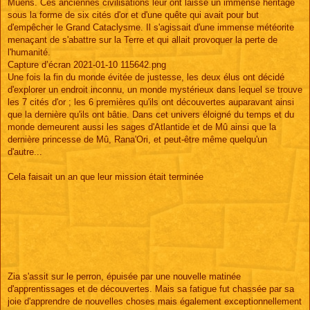
Mûens. Ces anciennes civilisations leur ont laissé un immense héritage
sous la forme de six cités d'or et d'une quête qui avait pour but
d'empêcher le Grand Cataclysme. Il s'agissait d'une immense météorite
menaçant de s'abattre sur la Terre et qui allait provoquer la perte de
l'humanité.
Capture d’écran 2021-01-10 115642.png
Une fois la fin du monde évitée de justesse, les deux élus ont décidé
d'explorer un endroit inconnu, un monde mystérieux dans lequel se trouve
les 7 cités d'or ; les 6 premières qu'ils ont découvertes auparavant ainsi
que la dernière qu'ils ont bâtie. Dans cet univers éloigné du temps et du
monde demeurent aussi les sages d'Atlantide et de Mû ainsi que la
dernière princesse de Mû, Rana'Ori, et peut-être même quelqu'un
d'autre...
Cela faisait un an que leur mission était terminée
Zia s'assit sur le perron, épuisée par une nouvelle matinée
d'apprentissages et de découvertes. Mais sa fatigue fut chassée par sa
joie d'apprendre de nouvelles choses mais également exceptionnellement