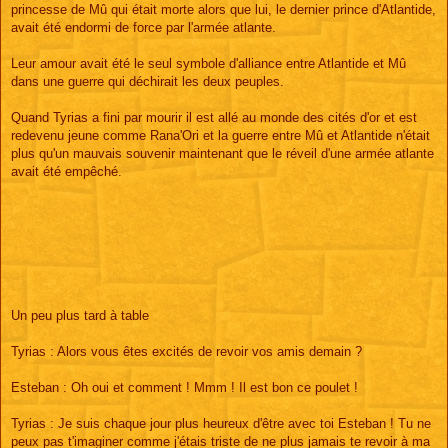
princesse de Mû qui était morte alors que lui, le dernier prince d'Atlantide,
avait été endormi de force par l'armée atlante.
Leur amour avait été le seul symbole d'alliance entre Atlantide et Mû
dans une guerre qui déchirait les deux peuples.
Quand Tyrias a fini par mourir il est allé au monde des cités d'or et est
redevenu jeune comme Rana'Ori et la guerre entre Mû et Atlantide n'était
plus qu'un mauvais souvenir maintenant que le réveil d'une armée atlante
avait été empêché.
Un peu plus tard à table
Tyrias : Alors vous êtes excités de revoir vos amis demain ?
Esteban : Oh oui et comment ! Mmm ! Il est bon ce poulet !
Tyrias : Je suis chaque jour plus heureux d'être avec toi Esteban ! Tu ne
peux pas t'imaginer comme j'étais triste de ne plus jamais te revoir à ma