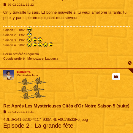
M
06 02 2021, 12:22
e
s
On y travaille tu sais. Et bonne nouvelle si tu veux améliorer la fanfic tu
s
peux y participer en rejoignant mon serveur.
a
g
e
Saison 1 : 18/20
Saison 2 : 13/20
Saison 3 : 19/20
Saison 4 : 20/20
Perso préféré : Laguerra
Couple préféré : Mendoza et Laguerra
ziaguerra
Vénérable Inca
Re: Après Les Mystérieuses Cités d'Or Notre Saison 5 (suite)
M
13 03 2021, 18:31
e
s
4DE3F341-623D-41C4-930A-4BF0C78533F6.jpeg
s
Episode 2 : La grande fête
a
g
e