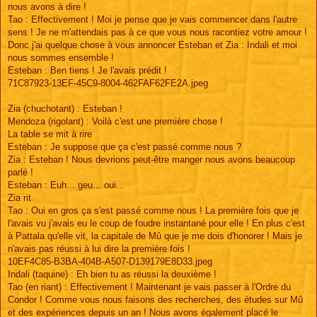
nous avons à dire !
Tao : Effectivement ! Moi je pense que je vais commencer dans l'autre
sens ! Je ne m'attendais pas à ce que vous nous racontiez votre amour !
Donc j'ai quelque chose à vous annoncer Esteban et Zia : Indali et moi
nous sommes ensemble !
Esteban : Ben tiens ! Je l'avais prédit !
71C87923-13EF-45C9-8004-462FAF62FE2A.jpeg
Zia (chuchotant) : Esteban !
Mendoza (rigolant) : Voilà c'est une première chose !
La table se mit à rire
Esteban : Je suppose que ça c'est passé comme nous ?
Zia : Esteban ! Nous devrions peut-être manger nous avons beaucoup
parlé !
Esteban : Euh... geu... oui...
Zia rit
Tao : Oui en gros ça s'est passé comme nous ! La première fois que je
l'avais vu j'avais eu le coup de foudre instantané pour elle ! En plus c'est
à Pattala qu'elle vit, la capitale de Mû que je me dois d'honorer ! Mais je
n'avais pas réussi à lui dire la première fois !
10EF4C85-B3BA-404B-A507-D139179E8D33.jpeg
Indali (taquine) : Eh bien tu as réussi la deuxième !
Tao (en riant) : Effectivement ! Maintenant je vais passer à l'Ordre du
Condor ! Comme vous nous faisons des recherches, des études sur Mû
et des expériences depuis un an ! Nous avons également placé le