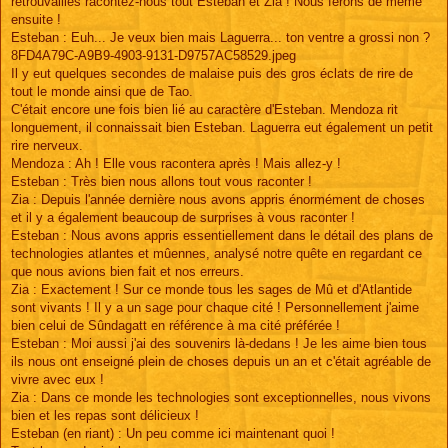
retrouvailles racontez-nous tout Esteban et Zia ! Nous ferons de même
ensuite !
Esteban : Euh... Je veux bien mais Laguerra... ton ventre a grossi non ?
8FD4A79C-A9B9-4903-9131-D9757AC58529.jpeg
Il y eut quelques secondes de malaise puis des gros éclats de rire de
tout le monde ainsi que de Tao.
C'était encore une fois bien lié au caractère d'Esteban. Mendoza rit
longuement, il connaissait bien Esteban. Laguerra eut également un petit
rire nerveux.
Mendoza : Ah ! Elle vous racontera après ! Mais allez-y !
Esteban : Très bien nous allons tout vous raconter !
Zia : Depuis l'année dernière nous avons appris énormément de choses
et il y a également beaucoup de surprises à vous raconter !
Esteban : Nous avons appris essentiellement dans le détail des plans de
technologies atlantes et mûennes, analysé notre quête en regardant ce
que nous avions bien fait et nos erreurs.
Zia : Exactement ! Sur ce monde tous les sages de Mû et d'Atlantide
sont vivants ! Il y a un sage pour chaque cité ! Personnellement j'aime
bien celui de Sûndagatt en référence à ma cité préférée !
Esteban : Moi aussi j'ai des souvenirs là-dedans ! Je les aime bien tous
ils nous ont enseigné plein de choses depuis un an et c'était agréable de
vivre avec eux !
Zia : Dans ce monde les technologies sont exceptionnelles, nous vivons
bien et les repas sont délicieux !
Esteban (en riant) : Un peu comme ici maintenant quoi !