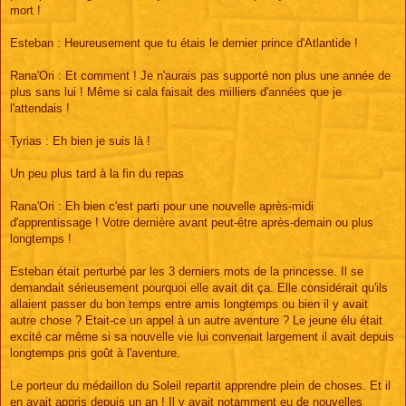
mort !
Esteban : Heureusement que tu étais le dernier prince d'Atlantide !
Rana'Ori : Et comment ! Je n'aurais pas supporté non plus une année de
plus sans lui ! Même si cala faisait des milliers d'années que je
l'attendais !
Tyrias : Eh bien je suis là !
Un peu plus tard à la fin du repas
Rana'Ori : Eh bien c'est parti pour une nouvelle après-midi
d'apprentissage ! Votre dernière avant peut-être après-demain ou plus
longtemps !
Esteban était perturbé par les 3 derniers mots de la princesse. Il se
demandait sérieusement pourquoi elle avait dit ça. Elle considérait qu'ils
allaient passer du bon temps entre amis longtemps ou bien il y avait
autre chose ? Etait-ce un appel à un autre aventure ? Le jeune élu était
excité car même si sa nouvelle vie lui convenait largement il avait depuis
longtemps pris goût à l'aventure.
Le porteur du médaillon du Soleil repartit apprendre plein de choses. Et il
en avait appris depuis un an ! Il y avait notamment eu de nouvelles