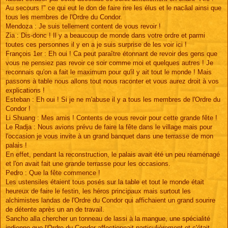
Au secours !" ce qui eut le don de faire rire les élus et le nacâal ainsi que
tous les membres de l'Ordre du Condor.
Mendoza : Je suis tellement content de vous revoir !
Zia : Dis-donc ! Il y a beaucoup de monde dans votre ordre et parmi
toutes ces personnes il y en a je suis surprise de les voir ici !
François 1er : Eh oui ! Ca peut paraître étonnant de revoir des gens que
vous ne pensiez pas revoir ce soir comme moi et quelques autres ! Je
reconnais qu'on a fait le maximum pour qu'il y ait tout le monde ! Mais
passons à table nous allons tout nous raconter et vous aurez droit à vos
explications !
Esteban : Eh oui ! Si je ne m'abuse il y a tous les membres de l'Ordre du
Condor !
Li Shuang : Mes amis ! Contents de vous revoir pour cette grande fête !
Le Radja : Nous avions prévu de faire la fête dans le village mais pour
l'occasion je vous invite à un grand banquet dans une terrasse de mon
palais !
En effet, pendant la reconstruction, le palais avait été un peu réaménagé
et l'on avait fait une grande terrasse pour les occasions.
Pedro : Que la fête commence !
Les ustensiles étaient tous posés sur la table et tout le monde était
heureux de faire le festin, les héros principaux mais surtout les
alchimistes landas de l'Ordre du Condor qui affichaient un grand sourire
de détente après un an de travail.
Sancho alla chercher un tonneau de lassi à la mangue, une spécialité
indienne que l'Ordre du Condor affectionnait particulièrement et c'était