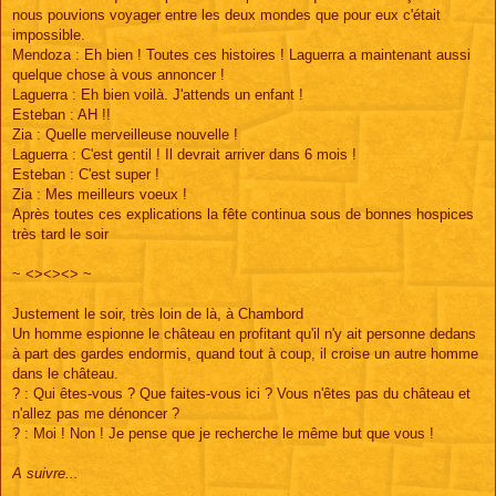
nous pouvions voyager entre les deux mondes que pour eux c'était
impossible.
Mendoza : Eh bien ! Toutes ces histoires ! Laguerra a maintenant aussi
quelque chose à vous annoncer !
Laguerra : Eh bien voilà. J'attends un enfant !
Esteban : AH !!
Zia : Quelle merveilleuse nouvelle !
Laguerra : C'est gentil ! Il devrait arriver dans 6 mois !
Esteban : C'est super !
Zia : Mes meilleurs voeux !
Après toutes ces explications la fête continua sous de bonnes hospices
très tard le soir
~ <><><> ~
Justement le soir, très loin de là, à Chambord
Un homme espionne le château en profitant qu'il n'y ait personne dedans
à part des gardes endormis, quand tout à coup, il croise un autre homme
dans le château.
? : Qui êtes-vous ? Que faites-vous ici ? Vous n'êtes pas du château et
n'allez pas me dénoncer ?
? : Moi ! Non ! Je pense que je recherche le même but que vous !
A suivre...