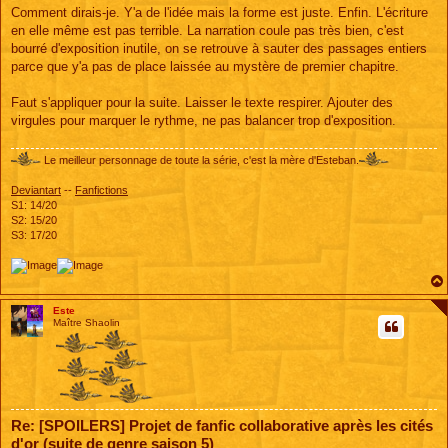
g
Comment dirais-je. Y'a de l'idée mais la forme est juste. Enfin. L'écriture
e
en elle même est pas terrible. La narration coule pas très bien, c'est
bourré d'exposition inutile, on se retrouve à sauter des passages entiers
parce que y'a pas de place laissée au mystère de premier chapitre.
Faut s'appliquer pour la suite. Laisser le texte respirer. Ajouter des
virgules pour marquer le rythme, ne pas balancer trop d'exposition.
Le meilleur personnage de toute la série, c'est la mère d'Esteban.
Deviantart
--
Fanfictions
S1: 14/20
S2: 15/20
S3: 17/20
Este
Maître Shaolin
Re: [SPOILERS] Projet de fanfic collaborative après les cités
d'or (suite de genre saison 5)