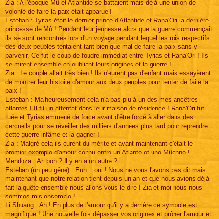
Zia : A l'époque Mû et Atlantide se battaient mais déjà une union de
volonté de faire la paix était apparue !
Esteban : Tyrias était le dernier prince d'Atlantide et Rana'Ori la dernière
princesse de Mû ! Pendant leur jeunesse alors que la guerre commençait
ils se sont rencontrés lors d'un voyage pendant lequel les rois respectifs
des deux peuples tentaient tant bien que mal de faire la paix sans y
parvenir. Ce fut le coup de foudre immédiat entre Tyrias et Rana'Ori ! Ils
se mirent ensemble en oubliant leurs origines et la guerre !
Zia : Le couple allait très bien ! Ils n'eurent pas d'enfant mais essayèrent
de montrer leur histoire d'amour aux deux peuples pour tenter de faire la
paix !
Esteban : Malheureusement cela n'a pas plu à un des mes ancêtres
atlantes ! Il fit un attentat dans leur maison de résidence ! Rana'Ori fut
tuée et Tyrias emmené de force avant d'être forcé à aller dans des
cercueils pour se réveiller des milliers d'années plus tard pour reprendre
cette guerre infâme et la gagner !
Zia : Malgré cela ils eurent du mérite et avant maintenant c'était le
premier exemple d'amour connu entre un Atlante et une Mûenne !
Mendoza : Ah bon ? Il y en a un autre ?
Esteban (un peu gêné) : Euh... oui ! Nous ne vous l'avons pas dit mais
maintenant que notre relation tient depuis un an et que nous avions déjà
fait la quête ensemble nous allons vous le dire ! Zia et moi nous nous
sommes mis ensemble !
Li Shuang : Ah ! En plus de l'amour qu'il y a derrière ce symbole est
magnifique ! Une nouvelle fois dépasser vos origines et prôner l'amour et