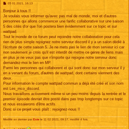
M
05 01 2021, 16:13
e
s
Bonjour à tous !!
s
Je voulais vous informer qu'avec pas mal de monde, moi et d'autres
a
g
personnes qui allons commencer une fanfic collaborative sur une saison
e
5 des cités d'or que l'on postera bien évidemment sur ce topic et sur
wattpad.
Tout le monde de ce forum peut rejoindre notre collaboration pour cela
rien de plus simple rejoignez notre serveur discord il y a un salon dédié à
l'écriture de cette saison 5. Je ne mets pas le lien de mon serveur ici car
non seulement je crois qu'il est interdit de mettre ce genre de liens mais
en plus je ne veux pas que n'importe qui rejoigne notre serveur donc
demandez-moi le lien en MP.
Parmi les personnes qui collaborent et qui sont donc sur mon serveur il y
en a venant du forum, d'autres de wattpad, dont certains viennent des
deux.
Pour information le compte wattpad commun a déjà été créé et son nom
est Les_mco_discord.
Nous travaillons activement même si un peu moins depuis la rentrée et le
premier épisode devrait être posté dans pas trop longtemps sur ce topic
et nous essaierons d'être actifs.
Donc si ce projet vous plaît : rejoignez-nous !!
Modifié en dernier par
Este
le 11 02 2021, 09:17, modifié 4 fois.