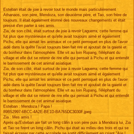
Esteban était de joie à revoir tout le monde mais particulièrement
Athanaos, son père, Mendoza, son deuxième père, et Tao, son frère de
toujours. Il était également étonné des nouveaux changements et était
pressé d'en parler à ses amis.
Zia, de son côté, était surtout de joie à revoir Laguerra, cette femme qui
fut plus que mystérieuse et qu'elle avait toujours aimé et également
Pichu, elle qui aimait les animaux et ce petit perroquet en plus de l'avoir
aidé dans la quête l'avait toujours bien fait rire et ajoutait de la gaieté et
du bonheur dans l'atmosphère. Elle vit au loin Rupang, l'éléphant du
village et elle dut se retenir de rire elle qui pensait à Pichu et qui entendit
le barrissement de cet animal asiatique.
Zia, de son côté, était surtout de joie à revoir Laguerra, cette femme qui
fut plus que mystérieuse et qu'elle avait toujours aimé et également
Pichu, elle qui aimait les animaux et ce petit perroquet en plus de l'avoir
aidé dans la quête l'avait toujours bien fait rire et ajoutait de la gaieté et
du bonheur dans l'atmosphère. Elle vit au loin Rupang, l'éléphant du
village et elle dut se retenir de rire elle qui pensait à Pichu et qui entendit
le barrissement de cet animal asiatique.
Esteban : Mendoza ! Papa !
89B52997-6BCC-4A2E-BE1D-BA765DC3030F.jpeg
Zia : Mes amis !
Après qu'Esteban aie fait un long câlin à son père puis à Mendoza lui, Zia
et Tao se firent un long câlin. Pichu qui était au milieu des trois et qui se
faisait écraser par cette accolade se sortit difficilement en criant "Aïe !