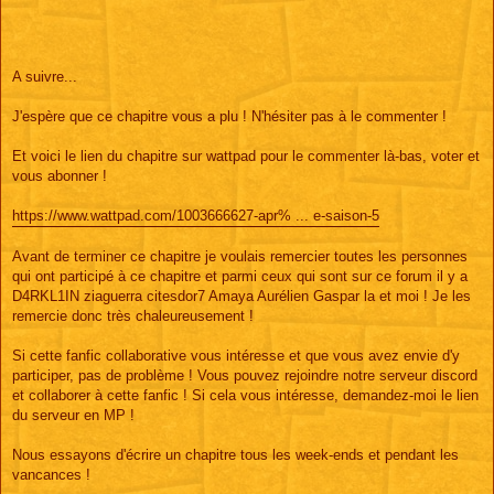
A suivre...
J'espère que ce chapitre vous a plu ! N'hésiter pas à le commenter !
Et voici le lien du chapitre sur wattpad pour le commenter là-bas, voter et
vous abonner !
https://www.wattpad.com/1003666627-apr% ... e-saison-5
Avant de terminer ce chapitre je voulais remercier toutes les personnes
qui ont participé à ce chapitre et parmi ceux qui sont sur ce forum il y a
D4RKL1IN ziaguerra citesdor7 Amaya Aurélien Gaspar la et moi ! Je les
remercie donc très chaleureusement !
Si cette fanfic collaborative vous intéresse et que vous avez envie d'y
participer, pas de problème ! Vous pouvez rejoindre notre serveur discord
et collaborer à cette fanfic ! Si cela vous intéresse, demandez-moi le lien
du serveur en MP !
Nous essayons d'écrire un chapitre tous les week-ends et pendant les
vancances !