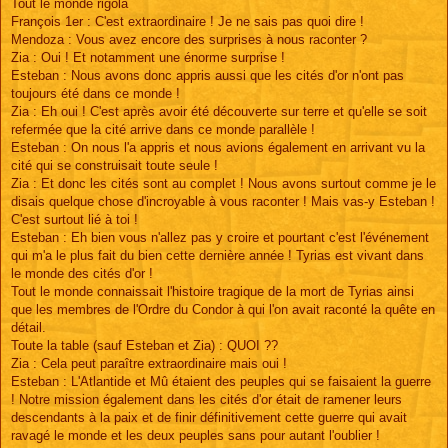
Tout le monde rigola
François 1er : C'est extraordinaire ! Je ne sais pas quoi dire !
Mendoza : Vous avez encore des surprises à nous raconter ?
Zia : Oui ! Et notamment une énorme surprise !
Esteban : Nous avons donc appris aussi que les cités d'or n'ont pas
toujours été dans ce monde !
Zia : Eh oui ! C'est après avoir été découverte sur terre et qu'elle se soit
refermée que la cité arrive dans ce monde parallèle !
Esteban : On nous l'a appris et nous avions également en arrivant vu la
cité qui se construisait toute seule !
Zia : Et donc les cités sont au complet ! Nous avons surtout comme je le
disais quelque chose d'incroyable à vous raconter ! Mais vas-y Esteban !
C'est surtout lié à toi !
Esteban : Eh bien vous n'allez pas y croire et pourtant c'est l'événement
qui m'a le plus fait du bien cette dernière année ! Tyrias est vivant dans
le monde des cités d'or !
Tout le monde connaissait l'histoire tragique de la mort de Tyrias ainsi
que les membres de l'Ordre du Condor à qui l'on avait raconté la quête en
détail.
Toute la table (sauf Esteban et Zia) : QUOI ??
Zia : Cela peut paraître extraordinaire mais oui !
Esteban : L'Atlantide et Mû étaient des peuples qui se faisaient la guerre
! Notre mission également dans les cités d'or était de ramener leurs
descendants à la paix et de finir définitivement cette guerre qui avait
ravagé le monde et les deux peuples sans pour autant l'oublier !