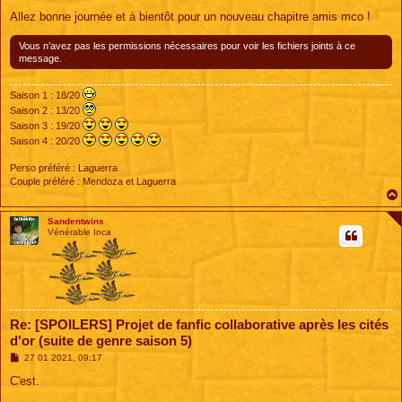
Allez bonne journée et à bientôt pour un nouveau chapitre amis mco !
Vous n’avez pas les permissions nécessaires pour voir les fichiers joints à ce
message.
Saison 1 : 18/20
Saison 2 : 13/20
Saison 3 : 19/20
Saison 4 : 20/20
Perso préféré : Laguerra
Couple préféré : Mendoza et Laguerra
Sandentwins
Vénérable Inca
Re: [SPOILERS] Projet de fanfic collaborative après les cités
d'or (suite de genre saison 5)
M
27 01 2021, 09:17
e
s
C'est.
s
a