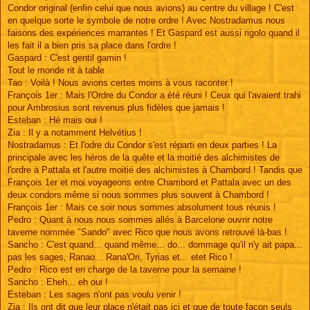
Condor original (enfin celui que nous avions) au centre du village ! C'est
en quelque sorte le symbole de notre ordre ! Avec Nostradamus nous
faisons des expériences marrantes ! Et Gaspard est aussi rigolo quand il
les fait il a bien pris sa place dans l'ordre !
Gaspard : C'est gentil gamin !
Tout le monde rit à table
Tao : Voilà ! Nous avions certes moins à vous raconter !
François 1er : Mais l'Ordre du Condor a été réuni ! Ceux qui l'avaient trahi
pour Ambrosius sont revenus plus fidèles que jamais !
Esteban : Hé mais oui !
Zia : Il y a notamment Helvétius !
Nostradamus : Et l'odre du Condor s'est réparti en deux parties ! La
principale avec les héros de la quête et la moitié des alchimistes de
l'ordre à Pattala et l'autre moitié des alchimistes à Chambord ! Tandis que
François 1er et moi voyageons entre Chambord et Pattala avec un des
deux condors même si nous sommes plus souvent à Chambord !
François 1er : Mais ce soir nous sommes absolument tous réunis !
Pedro : Quant à nous nous sommes allés à Barcelone ouvrir notre
taverne nommée "Sando" avec Rico que nous avons retrouvé là-bas !
Sancho : C'est quand... quand même... do... dommage qu'il n'y ait papa...
pas les sages, Ranao... Rana'Ori, Tyrias et... etet Rico !
Pedro : Rico est en charge de la taverne pour la semaine !
Sancho : Eheh... eh oui !
Esteban : Les sages n'ont pas voulu venir !
Zia : Ils ont dit que leur place n'était pas ici et que de toute façon seuls