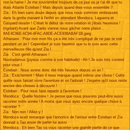
non la haine ! Je me souviendrai toujours de ce jour où je t'ai dit que tu
étais Atlante Esteban ! Mais depuis quand êtes-vous ensemble ?
Zia : Eh bien sans doute depuis que nous nous sommes embrassés
dans la grotte menant à l'enfer en attendant Mendoza, Laguerra et
Gaspard revenir ! C'était le début de notre relation et j'étais heureuse !
(rigolant) Avant que Zarès vienne nous gâcher notre plaisir...
8AE4C96E-6C94-4FAC-A8DE-ACE938ABAF1B.jpeg
Athanaos : Pour moi mon fils ça a été très compliqué de ne pas te voir
pendant un an ! Cependant je suis heureux que tu le sois avec cette
merveilleuse fille qu'est Zia !
Zia : C'est gentil Athanaos !
Nostradamus (joyeux comme à son habitude) : Ah ! Je suis très content
pour vous !
Esteban : Nous avons donc été très heureux depuis un an !
Zia : Exactement ! Mais il nous manque quand même une chose ! Cette
quête nous faisait vivre l'aventure et on l'adorait ! J'espère qu'il nous reste
encore des choses à découvrir !
Esteban : Pour nous faire repartir à l'aventure !
Mendoza : Quelle histoire ! Je pense que nous pouvons peut-être aussi
raconter notre année ! A moins que vous ayez encore quelque chose à
raconter ?
Zia : Non non ! Allez-y !
Mendoza avait remarqué que l'annonce de l'amour entre Esteban et Zia
donnait à Tao envie de parler lui aussi
Mendoza : Eh bien Tao va vous raconter une grande partie de ce que