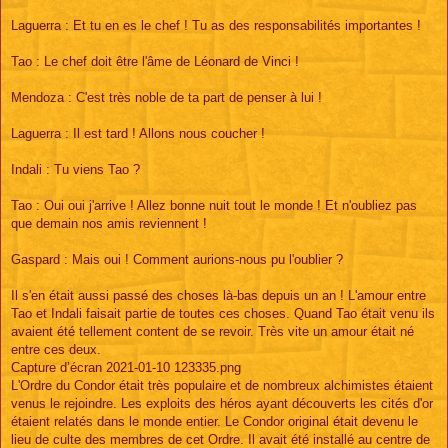
Laguerra : Et tu en es le chef ! Tu as des responsabilités importantes !
Tao : Le chef doit être l'âme de Léonard de Vinci !
Mendoza : C'est très noble de ta part de penser à lui !
Laguerra : Il est tard ! Allons nous coucher !
Indali : Tu viens Tao ?
Tao : Oui oui j'arrive ! Allez bonne nuit tout le monde ! Et n'oubliez pas
que demain nos amis reviennent !
Gaspard : Mais oui ! Comment aurions-nous pu l'oublier ?
Il s'en était aussi passé des choses là-bas depuis un an ! L'amour entre
Tao et Indali faisait partie de toutes ces choses. Quand Tao était venu ils
avaient été tellement content de se revoir. Très vite un amour était né
entre ces deux.
Capture d’écran 2021-01-10 123335.png
L'Ordre du Condor était très populaire et de nombreux alchimistes étaient
venus le rejoindre. Les exploits des héros ayant découverts les cités d'or
étaient relatés dans le monde entier. Le Condor original était devenu le
lieu de culte des membres de cet Ordre. Il avait été installé au centre de