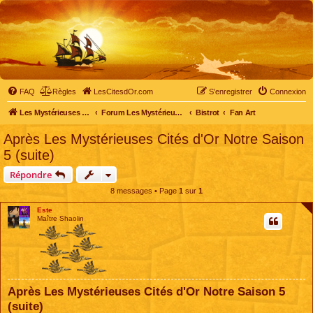
FAQ
Règles
LesCitesdOr.com
S’enregistrer
Connexion
Les Mystérieuses Cités d'Or - LesCitesdOr.com
Forum Les Mystérieuses Cités d'Or
Bistrot
Fan Art
Après Les Mystérieuses Cités d'Or Notre Saison
5 (suite)
Répondre
8 messages • Page
1
sur
1
Este
Maître Shaolin
Après Les Mystérieuses Cités d'Or Notre Saison 5
(suite)