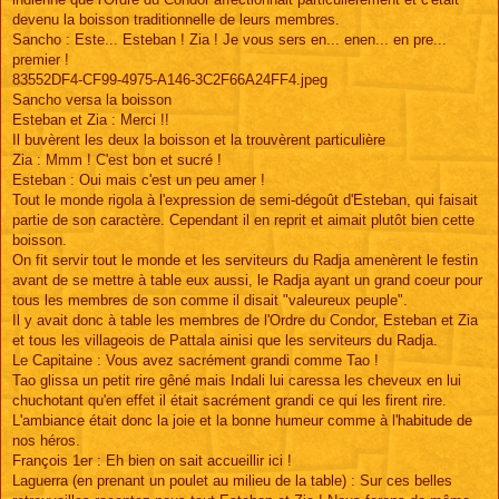
devenu la boisson traditionnelle de leurs membres.
Sancho : Este... Esteban ! Zia ! Je vous sers en... enen... en pre...
premier !
83552DF4-CF99-4975-A146-3C2F66A24FF4.jpeg
Sancho versa la boisson
Esteban et Zia : Merci !!
Il buvèrent les deux la boisson et la trouvèrent particulière
Zia : Mmm ! C'est bon et sucré !
Esteban : Oui mais c'est un peu amer !
Tout le monde rigola à l'expression de semi-dégoût d'Esteban, qui faisait
partie de son caractère. Cependant il en reprit et aimait plutôt bien cette
boisson.
On fit servir tout le monde et les serviteurs du Radja amenèrent le festin
avant de se mettre à table eux aussi, le Radja ayant un grand coeur pour
tous les membres de son comme il disait "valeureux peuple".
Il y avait donc à table les membres de l'Ordre du Condor, Esteban et Zia
et tous les villageois de Pattala ainisi que les serviteurs du Radja.
Le Capitaine : Vous avez sacrément grandi comme Tao !
Tao glissa un petit rire gêné mais Indali lui caressa les cheveux en lui
chuchotant qu'en effet il était sacrément grandi ce qui les firent rire.
L'ambiance était donc la joie et la bonne humeur comme à l'habitude de
nos héros.
François 1er : Eh bien on sait accueillir ici !
Laguerra (en prenant un poulet au milieu de la table) : Sur ces belles