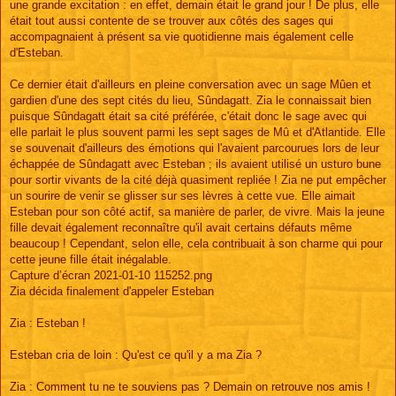
une grande excitation : en effet, demain était le grand jour ! De plus, elle
était tout aussi contente de se trouver aux côtés des sages qui
accompagnaient à présent sa vie quotidienne mais également celle
d'Esteban.
Ce dernier était d'ailleurs en pleine conversation avec un sage Mûen et
gardien d'une des sept cités du lieu, Sûndagatt. Zia le connaissait bien
puisque Sûndagatt était sa cité préférée, c'était donc le sage avec qui
elle parlait le plus souvent parmi les sept sages de Mû et d'Atlantide. Elle
se souvenait d'ailleurs des émotions qui l'avaient parcourues lors de leur
échappée de Sûndagatt avec Esteban ; ils avaient utilisé un usturo bune
pour sortir vivants de la cité déjà quasiment repliée ! Zia ne put empêcher
un sourire de venir se glisser sur ses lèvres à cette vue. Elle aimait
Esteban pour son côté actif, sa manière de parler, de vivre. Mais la jeune
fille devait également reconnaître qu'il avait certains défauts même
beaucoup ! Cependant, selon elle, cela contribuait à son charme qui pour
cette jeune fille était inégalable.
Capture d’écran 2021-01-10 115252.png
Zia décida finalement d'appeler Esteban
Zia : Esteban !
Esteban cria de loin : Qu'est ce qu'il y a ma Zia ?
Zia : Comment tu ne te souviens pas ? Demain on retrouve nos amis !