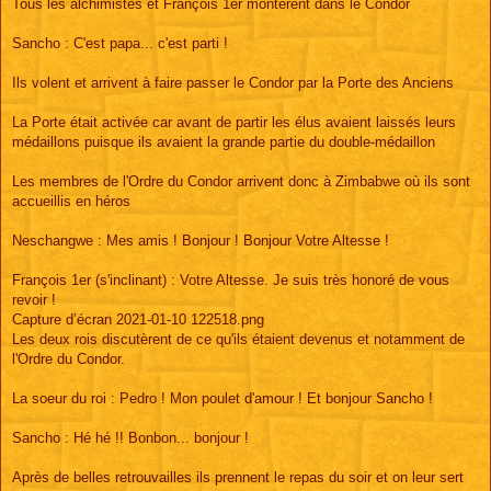
Tous les alchimistes et François 1er montèrent dans le Condor
Sancho : C'est papa... c'est parti !
Ils volent et arrivent à faire passer le Condor par la Porte des Anciens
La Porte était activée car avant de partir les élus avaient laissés leurs
médaillons puisque ils avaient la grande partie du double-médaillon
Les membres de l'Ordre du Condor arrivent donc à Zimbabwe où ils sont
accueillis en héros
Neschangwe : Mes amis ! Bonjour ! Bonjour Votre Altesse !
François 1er (s'inclinant) : Votre Altesse. Je suis très honoré de vous
revoir !
Capture d’écran 2021-01-10 122518.png
Les deux rois discutèrent de ce qu'ils étaient devenus et notamment de
l'Ordre du Condor.
La soeur du roi : Pedro ! Mon poulet d'amour ! Et bonjour Sancho !
Sancho : Hé hé !! Bonbon... bonjour !
Après de belles retrouvailles ils prennent le repas du soir et on leur sert