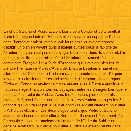
En effet, Sancho et Pedro avaient leur propre Condor et cela résultait
d'une très longue histoire. Esteban et Zia n'ayant pu supporter l'adieu
dans l'immédiat étaient revenus voir leurs amis et avaient essayé
d'établir un plan en voyant qu'ils s'étaient quittés sous la rapidité de
l'émotion. Ils voulaient pouvoir voyager facilement donc ils durent établir
un long plan. Ils étaient retournés à Chambord et avaient réussi à
convaincre François 1er à l'aide d'Athanaos qu'ils avaient bien fait de
prendre l'héritage de Mû et d'Atlantide. Ensuite Esteban et Zia étaient
allés chercher 3 condors à Badalom dans le monde des cités d'or pour
voyager plus facilement. Les alchimistes de Chambord avaient rejoint
l'Ordre du Condor et environ la moitié étaient allés à Pattala établir leur
nouveau siège. François 1er, lui, voyageait entre les 2 sièges bien que le
principal était celui de Pattala. Avec les 2 condors plus celui qu'ils
avaient déjà nos héros et certains alchimistes s'étaient partagés les 3
condors qu'il ouvraient par le haut et conduisaient difficilement pour aller
à Pattala et établir un des deux sièges tandis que Pedro et Sancho
avaient pris le dernier pour aller à Barcelone. Ils avaient également réussi
l'impossible : tous les anciens alchimistes de l'Ordre du Sablier dont
certains avait trahi leur ordre pour aller à Pattala s'étaient réunis dans