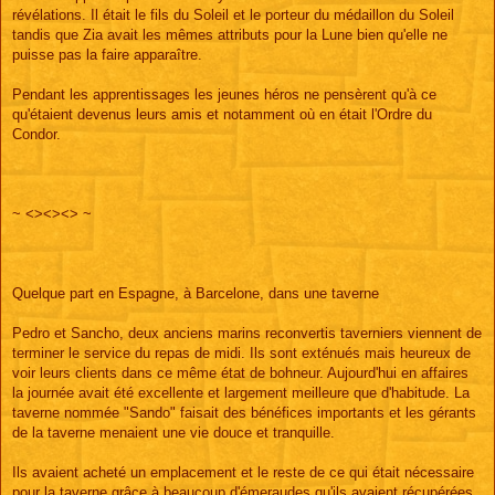
révélations. Il était le fils du Soleil et le porteur du médaillon du Soleil
tandis que Zia avait les mêmes attributs pour la Lune bien qu'elle ne
puisse pas la faire apparaître.
Pendant les apprentissages les jeunes héros ne pensèrent qu'à ce
qu'étaient devenus leurs amis et notamment où en était l'Ordre du
Condor.
~ <><><> ~
Quelque part en Espagne, à Barcelone, dans une taverne
Pedro et Sancho, deux anciens marins reconvertis taverniers viennent de
terminer le service du repas de midi. Ils sont exténués mais heureux de
voir leurs clients dans ce même état de bohneur. Aujourd'hui en affaires
la journée avait été excellente et largement meilleure que d'habitude. La
taverne nommée "Sando" faisait des bénéfices importants et les gérants
de la taverne menaient une vie douce et tranquille.
Ils avaient acheté un emplacement et le reste de ce qui était nécessaire
pour la taverne grâce à beaucoup d'émeraudes qu'ils avaient récupérées