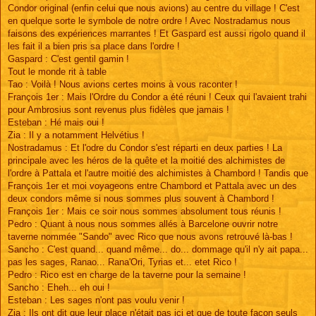
Condor original (enfin celui que nous avions) au centre du village ! C'est
en quelque sorte le symbole de notre ordre ! Avec Nostradamus nous
faisons des expériences marrantes ! Et Gaspard est aussi rigolo quand il
les fait il a bien pris sa place dans l'ordre !
Gaspard : C'est gentil gamin !
Tout le monde rit à table
Tao : Voilà ! Nous avions certes moins à vous raconter !
François 1er : Mais l'Ordre du Condor a été réuni ! Ceux qui l'avaient trahi
pour Ambrosius sont revenus plus fidèles que jamais !
Esteban : Hé mais oui !
Zia : Il y a notamment Helvétius !
Nostradamus : Et l'odre du Condor s'est réparti en deux parties ! La
principale avec les héros de la quête et la moitié des alchimistes de
l'ordre à Pattala et l'autre moitié des alchimistes à Chambord ! Tandis que
François 1er et moi voyageons entre Chambord et Pattala avec un des
deux condors même si nous sommes plus souvent à Chambord !
François 1er : Mais ce soir nous sommes absolument tous réunis !
Pedro : Quant à nous nous sommes allés à Barcelone ouvrir notre
taverne nommée "Sando" avec Rico que nous avons retrouvé là-bas !
Sancho : C'est quand... quand même... do... dommage qu'il n'y ait papa...
pas les sages, Ranao... Rana'Ori, Tyrias et... etet Rico !
Pedro : Rico est en charge de la taverne pour la semaine !
Sancho : Eheh... eh oui !
Esteban : Les sages n'ont pas voulu venir !
Zia : Ils ont dit que leur place n'était pas ici et que de toute façon seuls