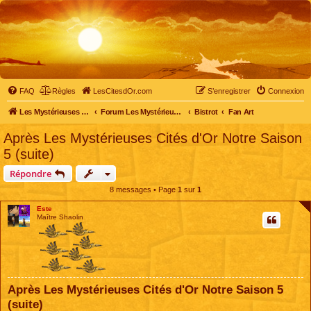
FAQ
Règles
LesCitesdOr.com
S’enregistrer
Connexion
Les Mystérieuses Cités d'Or - LesCitesdOr.com
Forum Les Mystérieuses Cités d'Or
Bistrot
Fan Art
Après Les Mystérieuses Cités d'Or Notre Saison
5 (suite)
Répondre
8 messages • Page
1
sur
1
Este
Maître Shaolin
Après Les Mystérieuses Cités d'Or Notre Saison 5
(suite)