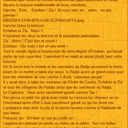
devenu la boisson traditionnelle de leurs membres.
Sancho : Este... Esteban ! Zia ! Je vous sers en... enen... en pre...
premier !
83552DF4-CF99-4975-A146-3C2F66A24FF4.jpeg
Sancho versa la boisson
Esteban et Zia : Merci !!
Il buvèrent les deux la boisson et la trouvèrent particulière
Zia : Mmm ! C'est bon et sucré !
Esteban : Oui mais c'est un peu amer !
Tout le monde rigola à l'expression de semi-dégoût d'Esteban, qui faisait
partie de son caractère. Cependant il en reprit et aimait plutôt bien cette
boisson.
On fit servir tout le monde et les serviteurs du Radja amenèrent le festin
avant de se mettre à table eux aussi, le Radja ayant un grand coeur pour
tous les membres de son comme il disait "valeureux peuple".
Il y avait donc à table les membres de l'Ordre du Condor, Esteban et Zia
et tous les villageois de Pattala ainisi que les serviteurs du Radja.
Le Capitaine : Vous avez sacrément grandi comme Tao !
Tao glissa un petit rire gêné mais Indali lui caressa les cheveux en lui
chuchotant qu'en effet il était sacrément grandi ce qui les firent rire.
L'ambiance était donc la joie et la bonne humeur comme à l'habitude de
nos héros.
François 1er : Eh bien on sait accueillir ici !
Laguerra (en prenant un poulet au milieu de la table) : Sur ces belles