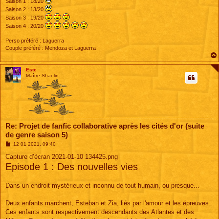
Saison 1 : 18/20
Saison 2 : 13/20
Saison 3 : 19/20
Saison 4 : 20/20
Perso préféré : Laguerra
Couple préféré : Mendoza et Laguerra
Este
Maître Shaolin
Re: Projet de fanfic collaborative après les cités d'or (suite
de genre saison 5)
M
12 01 2021, 09:40
e
s
Capture d’écran 2021-01-10 134425.png
s
Episode 1 : Des nouvelles vies
a
g
e
Dans un endroit mystérieux et inconnu de tout humain, ou presque...
Deux enfants marchent, Esteban et Zia, liés par l'amour et les épreuves.
Ces enfants sont respectivement descendants des Atlantes et des