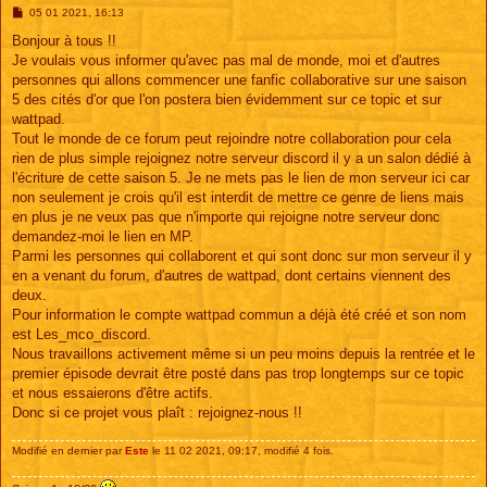
M
05 01 2021, 16:13
e
s
Bonjour à tous !!
s
Je voulais vous informer qu'avec pas mal de monde, moi et d'autres
a
g
personnes qui allons commencer une fanfic collaborative sur une saison
e
5 des cités d'or que l'on postera bien évidemment sur ce topic et sur
wattpad.
Tout le monde de ce forum peut rejoindre notre collaboration pour cela
rien de plus simple rejoignez notre serveur discord il y a un salon dédié à
l'écriture de cette saison 5. Je ne mets pas le lien de mon serveur ici car
non seulement je crois qu'il est interdit de mettre ce genre de liens mais
en plus je ne veux pas que n'importe qui rejoigne notre serveur donc
demandez-moi le lien en MP.
Parmi les personnes qui collaborent et qui sont donc sur mon serveur il y
en a venant du forum, d'autres de wattpad, dont certains viennent des
deux.
Pour information le compte wattpad commun a déjà été créé et son nom
est Les_mco_discord.
Nous travaillons activement même si un peu moins depuis la rentrée et le
premier épisode devrait être posté dans pas trop longtemps sur ce topic
et nous essaierons d'être actifs.
Donc si ce projet vous plaît : rejoignez-nous !!
Modifié en dernier par
Este
le 11 02 2021, 09:17, modifié 4 fois.