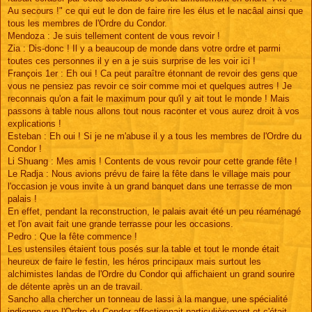
Au secours !" ce qui eut le don de faire rire les élus et le nacâal ainsi que
tous les membres de l'Ordre du Condor.
Mendoza : Je suis tellement content de vous revoir !
Zia : Dis-donc ! Il y a beaucoup de monde dans votre ordre et parmi
toutes ces personnes il y en a je suis surprise de les voir ici !
François 1er : Eh oui ! Ca peut paraître étonnant de revoir des gens que
vous ne pensiez pas revoir ce soir comme moi et quelques autres ! Je
reconnais qu'on a fait le maximum pour qu'il y ait tout le monde ! Mais
passons à table nous allons tout nous raconter et vous aurez droit à vos
explications !
Esteban : Eh oui ! Si je ne m'abuse il y a tous les membres de l'Ordre du
Condor !
Li Shuang : Mes amis ! Contents de vous revoir pour cette grande fête !
Le Radja : Nous avions prévu de faire la fête dans le village mais pour
l'occasion je vous invite à un grand banquet dans une terrasse de mon
palais !
En effet, pendant la reconstruction, le palais avait été un peu réaménagé
et l'on avait fait une grande terrasse pour les occasions.
Pedro : Que la fête commence !
Les ustensiles étaient tous posés sur la table et tout le monde était
heureux de faire le festin, les héros principaux mais surtout les
alchimistes landas de l'Ordre du Condor qui affichaient un grand sourire
de détente après un an de travail.
Sancho alla chercher un tonneau de lassi à la mangue, une spécialité
indienne que l'Ordre du Condor affectionnait particulièrement et c'était