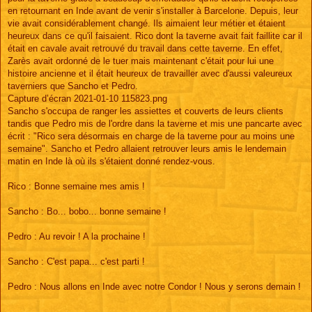
en retournant en Inde avant de venir s'installer à Barcelone. Depuis, leur
vie avait considérablement changé. Ils aimaient leur métier et étaient
heureux dans ce qu'il faisaient. Rico dont la taverne avait fait faillite car il
était en cavale avait retrouvé du travail dans cette taverne. En effet,
Zarès avait ordonné de le tuer mais maintenant c'était pour lui une
histoire ancienne et il était heureux de travailler avec d'aussi valeureux
taverniers que Sancho et Pedro.
Capture d’écran 2021-01-10 115823.png
Sancho s'occupa de ranger les assiettes et couverts de leurs clients
tandis que Pedro mis de l'ordre dans la taverne et mis une pancarte avec
écrit : "Rico sera désormais en charge de la taverne pour au moins une
semaine". Sancho et Pedro allaient retrouver leurs amis le lendemain
matin en Inde là où ils s'étaient donné rendez-vous.
Rico : Bonne semaine mes amis !
Sancho : Bo... bobo... bonne semaine !
Pedro : Au revoir ! A la prochaine !
Sancho : C'est papa... c'est parti !
Pedro : Nous allons en Inde avec notre Condor ! Nous y serons demain !