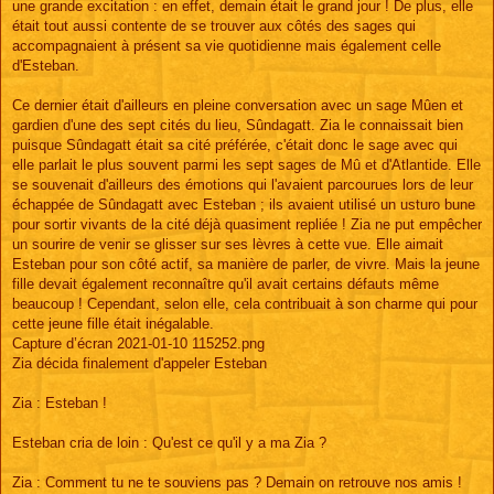
une grande excitation : en effet, demain était le grand jour ! De plus, elle
était tout aussi contente de se trouver aux côtés des sages qui
accompagnaient à présent sa vie quotidienne mais également celle
d'Esteban.
Ce dernier était d'ailleurs en pleine conversation avec un sage Mûen et
gardien d'une des sept cités du lieu, Sûndagatt. Zia le connaissait bien
puisque Sûndagatt était sa cité préférée, c'était donc le sage avec qui
elle parlait le plus souvent parmi les sept sages de Mû et d'Atlantide. Elle
se souvenait d'ailleurs des émotions qui l'avaient parcourues lors de leur
échappée de Sûndagatt avec Esteban ; ils avaient utilisé un usturo bune
pour sortir vivants de la cité déjà quasiment repliée ! Zia ne put empêcher
un sourire de venir se glisser sur ses lèvres à cette vue. Elle aimait
Esteban pour son côté actif, sa manière de parler, de vivre. Mais la jeune
fille devait également reconnaître qu'il avait certains défauts même
beaucoup ! Cependant, selon elle, cela contribuait à son charme qui pour
cette jeune fille était inégalable.
Capture d’écran 2021-01-10 115252.png
Zia décida finalement d'appeler Esteban
Zia : Esteban !
Esteban cria de loin : Qu'est ce qu'il y a ma Zia ?
Zia : Comment tu ne te souviens pas ? Demain on retrouve nos amis !