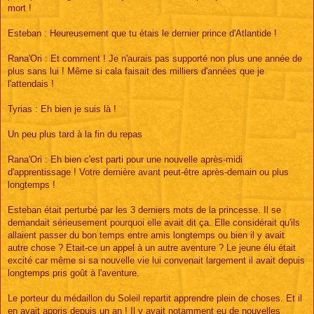
mort !
Esteban : Heureusement que tu étais le dernier prince d'Atlantide !
Rana'Ori : Et comment ! Je n'aurais pas supporté non plus une année de
plus sans lui ! Même si cala faisait des milliers d'années que je
l'attendais !
Tyrias : Eh bien je suis là !
Un peu plus tard à la fin du repas
Rana'Ori : Eh bien c'est parti pour une nouvelle après-midi
d'apprentissage ! Votre dernière avant peut-être après-demain ou plus
longtemps !
Esteban était perturbé par les 3 derniers mots de la princesse. Il se
demandait sérieusement pourquoi elle avait dit ça. Elle considérait qu'ils
allaient passer du bon temps entre amis longtemps ou bien il y avait
autre chose ? Etait-ce un appel à un autre aventure ? Le jeune élu était
excité car même si sa nouvelle vie lui convenait largement il avait depuis
longtemps pris goût à l'aventure.
Le porteur du médaillon du Soleil repartit apprendre plein de choses. Et il
en avait appris depuis un an ! Il y avait notamment eu de nouvelles