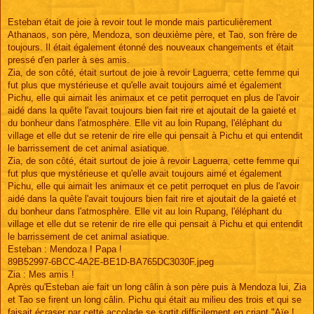
Esteban était de joie à revoir tout le monde mais particulièrement
Athanaos, son père, Mendoza, son deuxième père, et Tao, son frère de
toujours. Il était également étonné des nouveaux changements et était
pressé d'en parler à ses amis.
Zia, de son côté, était surtout de joie à revoir Laguerra, cette femme qui
fut plus que mystérieuse et qu'elle avait toujours aimé et également
Pichu, elle qui aimait les animaux et ce petit perroquet en plus de l'avoir
aidé dans la quête l'avait toujours bien fait rire et ajoutait de la gaieté et
du bonheur dans l'atmosphère. Elle vit au loin Rupang, l'éléphant du
village et elle dut se retenir de rire elle qui pensait à Pichu et qui entendit
le barrissement de cet animal asiatique.
Zia, de son côté, était surtout de joie à revoir Laguerra, cette femme qui
fut plus que mystérieuse et qu'elle avait toujours aimé et également
Pichu, elle qui aimait les animaux et ce petit perroquet en plus de l'avoir
aidé dans la quête l'avait toujours bien fait rire et ajoutait de la gaieté et
du bonheur dans l'atmosphère. Elle vit au loin Rupang, l'éléphant du
village et elle dut se retenir de rire elle qui pensait à Pichu et qui entendit
le barrissement de cet animal asiatique.
Esteban : Mendoza ! Papa !
89B52997-6BCC-4A2E-BE1D-BA765DC3030F.jpeg
Zia : Mes amis !
Après qu'Esteban aie fait un long câlin à son père puis à Mendoza lui, Zia
et Tao se firent un long câlin. Pichu qui était au milieu des trois et qui se
faisait écraser par cette accolade se sortit difficilement en criant "Aïe !