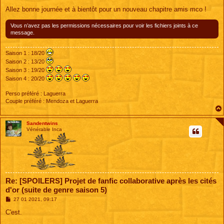
Allez bonne journée et à bientôt pour un nouveau chapitre amis mco !
Vous n’avez pas les permissions nécessaires pour voir les fichiers joints à ce
message.
Saison 1 : 18/20
Saison 2 : 13/20
Saison 3 : 19/20
Saison 4 : 20/20
Perso préféré : Laguerra
Couple préféré : Mendoza et Laguerra
Sandentwins
Vénérable Inca
Re: [SPOILERS] Projet de fanfic collaborative après les cités
d'or (suite de genre saison 5)
M
27 01 2021, 09:17
e
s
C'est.
s
a