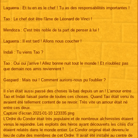
Laguerra : Et tu en es le chef ! Tu as des responsabilités importantes !
Tao : Le chef doit être l'âme de Léonard de Vinci !
Mendoza : C'est très noble de ta part de penser à lui !
Laguerra : Il est tard ! Allons nous coucher !
Indali : Tu viens Tao ?
Tao : Oui oui j'arrive ! Allez bonne nuit tout le monde ! Et n'oubliez pas
que demain nos amis reviennent !
Gaspard : Mais oui ! Comment aurions-nous pu l'oublier ?
Il s'en était aussi passé des choses là-bas depuis un an ! L'amour entre
Tao et Indali faisait partie de toutes ces choses. Quand Tao était venu ils
avaient été tellement content de se revoir. Très vite un amour était né
entre ces deux.
Capture d’écran 2021-01-10 123335.png
L'Ordre du Condor était très populaire et de nombreux alchimistes étaient
venus le rejoindre. Les exploits des héros ayant découverts les cités d'or
étaient relatés dans le monde entier. Le Condor original était devenu le
lieu de culte des membres de cet Ordre. Il avait été installé au centre de