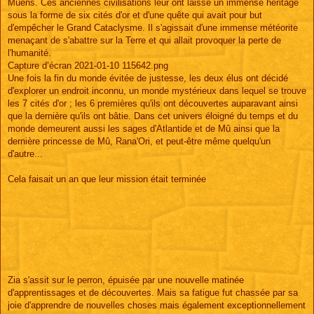
Mûens. Ces anciennes civilisations leur ont laissé un immense héritage
sous la forme de six cités d'or et d'une quête qui avait pour but
d'empêcher le Grand Cataclysme. Il s'agissait d'une immense météorite
menaçant de s'abattre sur la Terre et qui allait provoquer la perte de
l'humanité.
Capture d’écran 2021-01-10 115642.png
Une fois la fin du monde évitée de justesse, les deux élus ont décidé
d'explorer un endroit inconnu, un monde mystérieux dans lequel se trouve
les 7 cités d'or ; les 6 premières qu'ils ont découvertes auparavant ainsi
que la dernière qu'ils ont bâtie. Dans cet univers éloigné du temps et du
monde demeurent aussi les sages d'Atlantide et de Mû ainsi que la
dernière princesse de Mû, Rana'Ori, et peut-être même quelqu'un
d'autre...
Cela faisait un an que leur mission était terminée
Zia s'assit sur le perron, épuisée par une nouvelle matinée
d'apprentissages et de découvertes. Mais sa fatigue fut chassée par sa
joie d'apprendre de nouvelles choses mais également exceptionnellement