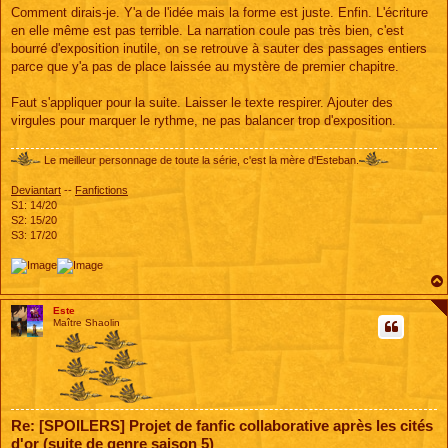
g
Comment dirais-je. Y'a de l'idée mais la forme est juste. Enfin. L'écriture
e
en elle même est pas terrible. La narration coule pas très bien, c'est
bourré d'exposition inutile, on se retrouve à sauter des passages entiers
parce que y'a pas de place laissée au mystère de premier chapitre.
Faut s'appliquer pour la suite. Laisser le texte respirer. Ajouter des
virgules pour marquer le rythme, ne pas balancer trop d'exposition.
Le meilleur personnage de toute la série, c'est la mère d'Esteban.
Deviantart
--
Fanfictions
S1: 14/20
S2: 15/20
S3: 17/20
Este
Maître Shaolin
Re: [SPOILERS] Projet de fanfic collaborative après les cités
d'or (suite de genre saison 5)