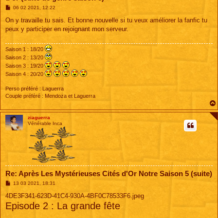
M
06 02 2021, 12:22
e
s
On y travaille tu sais. Et bonne nouvelle si tu veux améliorer la fanfic tu
s
peux y participer en rejoignant mon serveur.
a
g
e
Saison 1 : 18/20
Saison 2 : 13/20
Saison 3 : 19/20
Saison 4 : 20/20
Perso préféré : Laguerra
Couple préféré : Mendoza et Laguerra
ziaguerra
Vénérable Inca
Re: Après Les Mystérieuses Cités d'Or Notre Saison 5 (suite)
M
13 03 2021, 18:31
e
s
4DE3F341-623D-41C4-930A-4BF0C78533F6.jpeg
s
Episode 2 : La grande fête
a
g
e