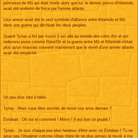
princesse de Mû qui était morte alors que lui, le dernier prince d'Atlantide,
avait été endormi de force par l'armée atlante.
Leur amour avait été le seul symbole d'alliance entre Atlantide et Mû
dans une guerre qui déchirait les deux peuples.
Quand Tyrias a fini par mourir il est allé au monde des cités d'or et est
redevenu jeune comme Rana'Ori et la guerre entre Mû et Atlantide n'était
plus qu'un mauvais souvenir maintenant que le réveil d'une armée atlante
avait été empêché.
Un peu plus tard à table
Tyrias : Alors vous êtes excités de revoir vos amis demain ?
Esteban : Oh oui et comment ! Mmm ! Il est bon ce poulet !
Tyrias : Je suis chaque jour plus heureux d'être avec toi Esteban ! Tu ne
peux pas t'imaginer comme j'étais triste de ne plus jamais te revoir à ma