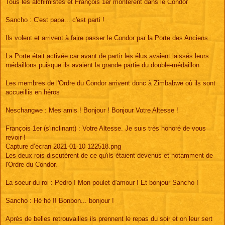
Tous les alchimistes et François 1er montèrent dans le Condor
Sancho : C'est papa... c'est parti !
Ils volent et arrivent à faire passer le Condor par la Porte des Anciens
La Porte était activée car avant de partir les élus avaient laissés leurs
médaillons puisque ils avaient la grande partie du double-médaillon
Les membres de l'Ordre du Condor arrivent donc à Zimbabwe où ils sont
accueillis en héros
Neschangwe : Mes amis ! Bonjour ! Bonjour Votre Altesse !
François 1er (s'inclinant) : Votre Altesse. Je suis très honoré de vous
revoir !
Capture d’écran 2021-01-10 122518.png
Les deux rois discutèrent de ce qu'ils étaient devenus et notamment de
l'Ordre du Condor.
La soeur du roi : Pedro ! Mon poulet d'amour ! Et bonjour Sancho !
Sancho : Hé hé !! Bonbon... bonjour !
Après de belles retrouvailles ils prennent le repas du soir et on leur sert