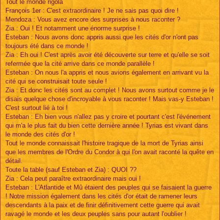
Tout le monde rigola
François 1er : C'est extraordinaire ! Je ne sais pas quoi dire !
Mendoza : Vous avez encore des surprises à nous raconter ?
Zia : Oui ! Et notamment une énorme surprise !
Esteban : Nous avons donc appris aussi que les cités d'or n'ont pas
toujours été dans ce monde !
Zia : Eh oui ! C'est après avoir été découverte sur terre et qu'elle se soit
refermée que la cité arrive dans ce monde parallèle !
Esteban : On nous l'a appris et nous avions également en arrivant vu la
cité qui se construisait toute seule !
Zia : Et donc les cités sont au complet ! Nous avons surtout comme je le
disais quelque chose d'incroyable à vous raconter ! Mais vas-y Esteban !
C'est surtout lié à toi !
Esteban : Eh bien vous n'allez pas y croire et pourtant c'est l'événement
qui m'a le plus fait du bien cette dernière année ! Tyrias est vivant dans
le monde des cités d'or !
Tout le monde connaissait l'histoire tragique de la mort de Tyrias ainsi
que les membres de l'Ordre du Condor à qui l'on avait raconté la quête en
détail.
Toute la table (sauf Esteban et Zia) : QUOI ??
Zia : Cela peut paraître extraordinaire mais oui !
Esteban : L'Atlantide et Mû étaient des peuples qui se faisaient la guerre
! Notre mission également dans les cités d'or était de ramener leurs
descendants à la paix et de finir définitivement cette guerre qui avait
ravagé le monde et les deux peuples sans pour autant l'oublier !