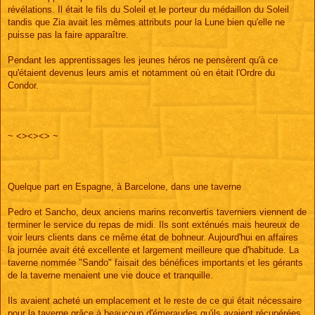
révélations. Il était le fils du Soleil et le porteur du médaillon du Soleil
tandis que Zia avait les mêmes attributs pour la Lune bien qu'elle ne
puisse pas la faire apparaître.
Pendant les apprentissages les jeunes héros ne pensèrent qu'à ce
qu'étaient devenus leurs amis et notamment où en était l'Ordre du
Condor.
~ <><><> ~
Quelque part en Espagne, à Barcelone, dans une taverne
Pedro et Sancho, deux anciens marins reconvertis taverniers viennent de
terminer le service du repas de midi. Ils sont exténués mais heureux de
voir leurs clients dans ce même état de bohneur. Aujourd'hui en affaires
la journée avait été excellente et largement meilleure que d'habitude. La
taverne nommée "Sando" faisait des bénéfices importants et les gérants
de la taverne menaient une vie douce et tranquille.
Ils avaient acheté un emplacement et le reste de ce qui était nécessaire
pour la taverne grâce à beaucoup d'émeraudes qu'ils avaient récupérées