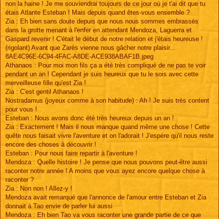
non la haine ! Je me souviendrai toujours de ce jour où je t'ai dit que tu
étais Atlante Esteban ! Mais depuis quand êtes-vous ensemble ?
Zia : Eh bien sans doute depuis que nous nous sommes embrassés
dans la grotte menant à l'enfer en attendant Mendoza, Laguerra et
Gaspard revenir ! C'était le début de notre relation et j'étais heureuse !
(rigolant) Avant que Zarès vienne nous gâcher notre plaisir...
8AE4C96E-6C94-4FAC-A8DE-ACE938ABAF1B.jpeg
Athanaos : Pour moi mon fils ça a été très compliqué de ne pas te voir
pendant un an ! Cependant je suis heureux que tu le sois avec cette
merveilleuse fille qu'est Zia !
Zia : C'est gentil Athanaos !
Nostradamus (joyeux comme à son habitude) : Ah ! Je suis très content
pour vous !
Esteban : Nous avons donc été très heureux depuis un an !
Zia : Exactement ! Mais il nous manque quand même une chose ! Cette
quête nous faisait vivre l'aventure et on l'adorait ! J'espère qu'il nous reste
encore des choses à découvrir !
Esteban : Pour nous faire repartir à l'aventure !
Mendoza : Quelle histoire ! Je pense que nous pouvons peut-être aussi
raconter notre année ! A moins que vous ayez encore quelque chose à
raconter ?
Zia : Non non ! Allez-y !
Mendoza avait remarqué que l'annonce de l'amour entre Esteban et Zia
donnait à Tao envie de parler lui aussi
Mendoza : Eh bien Tao va vous raconter une grande partie de ce que