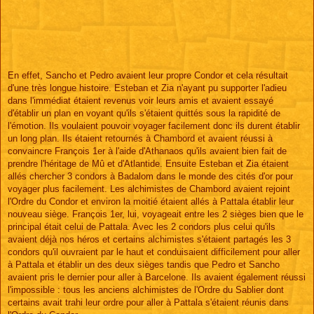
En effet, Sancho et Pedro avaient leur propre Condor et cela résultait
d'une très longue histoire. Esteban et Zia n'ayant pu supporter l'adieu
dans l'immédiat étaient revenus voir leurs amis et avaient essayé
d'établir un plan en voyant qu'ils s'étaient quittés sous la rapidité de
l'émotion. Ils voulaient pouvoir voyager facilement donc ils durent établir
un long plan. Ils étaient retournés à Chambord et avaient réussi à
convaincre François 1er à l'aide d'Athanaos qu'ils avaient bien fait de
prendre l'héritage de Mû et d'Atlantide. Ensuite Esteban et Zia étaient
allés chercher 3 condors à Badalom dans le monde des cités d'or pour
voyager plus facilement. Les alchimistes de Chambord avaient rejoint
l'Ordre du Condor et environ la moitié étaient allés à Pattala établir leur
nouveau siège. François 1er, lui, voyageait entre les 2 sièges bien que le
principal était celui de Pattala. Avec les 2 condors plus celui qu'ils
avaient déjà nos héros et certains alchimistes s'étaient partagés les 3
condors qu'il ouvraient par le haut et conduisaient difficilement pour aller
à Pattala et établir un des deux sièges tandis que Pedro et Sancho
avaient pris le dernier pour aller à Barcelone. Ils avaient également réussi
l'impossible : tous les anciens alchimistes de l'Ordre du Sablier dont
certains avait trahi leur ordre pour aller à Pattala s'étaient réunis dans