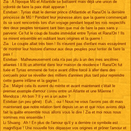
Zia : A l'époque Mû et Atlantide se battaient mais déjà une union de
volonté de faire la paix était apparue !
Esteban : Tyrias était le dernier prince d'Atlantide et Rana'Ori la dernière
princesse de Mû ! Pendant leur jeunesse alors que la guerre commençait
ils se sont rencontrés lors d'un voyage pendant lequel les rois respectifs
des deux peuples tentaient tant bien que mal de faire la paix sans y
parvenir. Ce fut le coup de foudre immédiat entre Tyrias et Rana'Ori ! Ils
se mirent ensemble en oubliant leurs origines et la guerre !
Zia : Le couple allait très bien ! Ils n'eurent pas d'enfant mais essayèrent
de montrer leur histoire d'amour aux deux peuples pour tenter de faire la
paix !
Esteban : Malheureusement cela n'a pas plu à un des mes ancêtres
atlantes ! Il fit un attentat dans leur maison de résidence ! Rana'Ori fut
tuée et Tyrias emmené de force avant d'être forcé à aller dans des
cercueils pour se réveiller des milliers d'années plus tard pour reprendre
cette guerre infâme et la gagner !
Zia : Malgré cela ils eurent du mérite et avant maintenant c'était le
premier exemple d'amour connu entre un Atlante et une Mûenne !
Mendoza : Ah bon ? Il y en a un autre ?
Esteban (un peu gêné) : Euh... oui ! Nous ne vous l'avons pas dit mais
maintenant que notre relation tient depuis un an et que nous avions déjà
fait la quête ensemble nous allons vous le dire ! Zia et moi nous nous
sommes mis ensemble !
Li Shuang : Ah ! En plus de l'amour qu'il y a derrière ce symbole est
magnifique ! Une nouvelle fois dépasser vos origines et prôner l'amour et