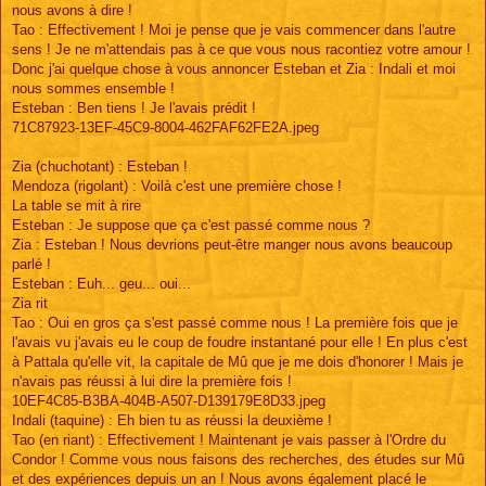
nous avons à dire !
Tao : Effectivement ! Moi je pense que je vais commencer dans l'autre
sens ! Je ne m'attendais pas à ce que vous nous racontiez votre amour !
Donc j'ai quelque chose à vous annoncer Esteban et Zia : Indali et moi
nous sommes ensemble !
Esteban : Ben tiens ! Je l'avais prédit !
71C87923-13EF-45C9-8004-462FAF62FE2A.jpeg
Zia (chuchotant) : Esteban !
Mendoza (rigolant) : Voilà c'est une première chose !
La table se mit à rire
Esteban : Je suppose que ça c'est passé comme nous ?
Zia : Esteban ! Nous devrions peut-être manger nous avons beaucoup
parlé !
Esteban : Euh... geu... oui...
Zia rit
Tao : Oui en gros ça s'est passé comme nous ! La première fois que je
l'avais vu j'avais eu le coup de foudre instantané pour elle ! En plus c'est
à Pattala qu'elle vit, la capitale de Mû que je me dois d'honorer ! Mais je
n'avais pas réussi à lui dire la première fois !
10EF4C85-B3BA-404B-A507-D139179E8D33.jpeg
Indali (taquine) : Eh bien tu as réussi la deuxième !
Tao (en riant) : Effectivement ! Maintenant je vais passer à l'Ordre du
Condor ! Comme vous nous faisons des recherches, des études sur Mû
et des expériences depuis un an ! Nous avons également placé le