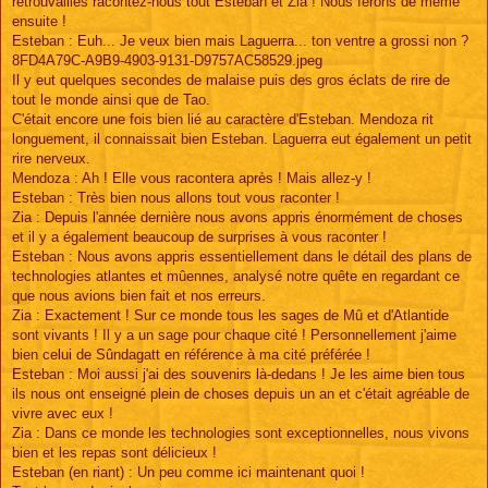
retrouvailles racontez-nous tout Esteban et Zia ! Nous ferons de même
ensuite !
Esteban : Euh... Je veux bien mais Laguerra... ton ventre a grossi non ?
8FD4A79C-A9B9-4903-9131-D9757AC58529.jpeg
Il y eut quelques secondes de malaise puis des gros éclats de rire de
tout le monde ainsi que de Tao.
C'était encore une fois bien lié au caractère d'Esteban. Mendoza rit
longuement, il connaissait bien Esteban. Laguerra eut également un petit
rire nerveux.
Mendoza : Ah ! Elle vous racontera après ! Mais allez-y !
Esteban : Très bien nous allons tout vous raconter !
Zia : Depuis l'année dernière nous avons appris énormément de choses
et il y a également beaucoup de surprises à vous raconter !
Esteban : Nous avons appris essentiellement dans le détail des plans de
technologies atlantes et mûennes, analysé notre quête en regardant ce
que nous avions bien fait et nos erreurs.
Zia : Exactement ! Sur ce monde tous les sages de Mû et d'Atlantide
sont vivants ! Il y a un sage pour chaque cité ! Personnellement j'aime
bien celui de Sûndagatt en référence à ma cité préférée !
Esteban : Moi aussi j'ai des souvenirs là-dedans ! Je les aime bien tous
ils nous ont enseigné plein de choses depuis un an et c'était agréable de
vivre avec eux !
Zia : Dans ce monde les technologies sont exceptionnelles, nous vivons
bien et les repas sont délicieux !
Esteban (en riant) : Un peu comme ici maintenant quoi !