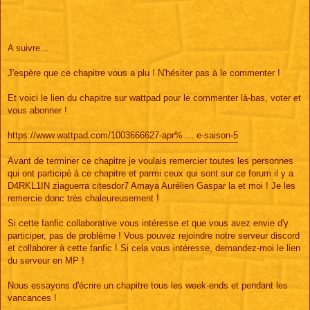
A suivre...
J'espère que ce chapitre vous a plu ! N'hésiter pas à le commenter !
Et voici le lien du chapitre sur wattpad pour le commenter là-bas, voter et
vous abonner !
https://www.wattpad.com/1003666627-apr% ... e-saison-5
Avant de terminer ce chapitre je voulais remercier toutes les personnes
qui ont participé à ce chapitre et parmi ceux qui sont sur ce forum il y a
D4RKL1IN ziaguerra citesdor7 Amaya Aurélien Gaspar la et moi ! Je les
remercie donc très chaleureusement !
Si cette fanfic collaborative vous intéresse et que vous avez envie d'y
participer, pas de problème ! Vous pouvez rejoindre notre serveur discord
et collaborer à cette fanfic ! Si cela vous intéresse, demandez-moi le lien
du serveur en MP !
Nous essayons d'écrire un chapitre tous les week-ends et pendant les
vancances !