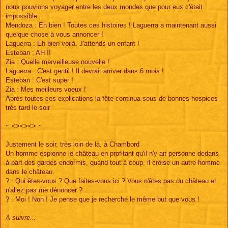
nous pouvions voyager entre les deux mondes que pour eux c'était
impossible.
Mendoza : Eh bien ! Toutes ces histoires ! Laguerra a maintenant aussi
quelque chose à vous annoncer !
Laguerra : Eh bien voilà. J'attends un enfant !
Esteban : AH !!
Zia : Quelle merveilleuse nouvelle !
Laguerra : C'est gentil ! Il devrait arriver dans 6 mois !
Esteban : C'est super !
Zia : Mes meilleurs voeux !
Après toutes ces explications la fête continua sous de bonnes hospices
très tard le soir
~ <><><> ~
Justement le soir, très loin de là, à Chambord
Un homme espionne le château en profitant qu'il n'y ait personne dedans
à part des gardes endormis, quand tout à coup, il croise un autre homme
dans le château.
? : Qui êtes-vous ? Que faites-vous ici ? Vous n'êtes pas du château et
n'allez pas me dénoncer ?
? : Moi ! Non ! Je pense que je recherche le même but que vous !
A suivre...