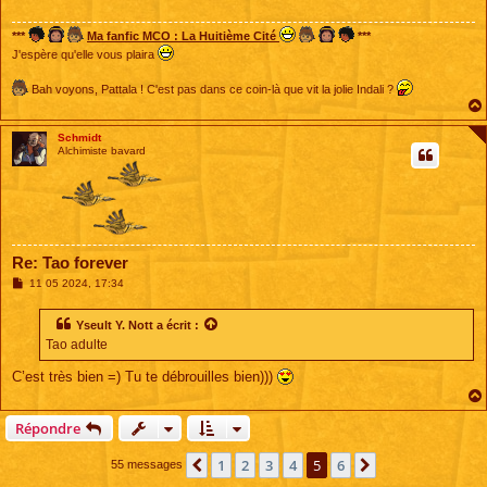
g
e
***
Ma fanfic MCO : La Huitième Cité
***
J'espère qu'elle vous plaira
Bah voyons, Pattala ! C'est pas dans ce coin-là que vit la jolie Indali ?
Schmidt
Alchimiste bavard
Re: Tao forever
M
11 05 2024, 17:34
e
s
s
Yseult Y. Nott
a écrit :
a
Tao adulte
g
e
C’est très bien =) Tu te débrouilles bien)))
Répondre
1
2
3
4
5
6
Précédente
Suivante
55 messages