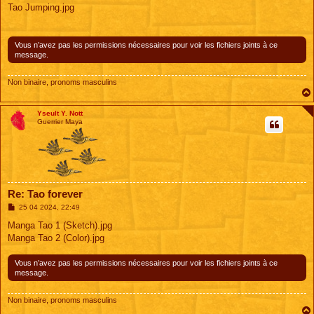
s
Tao Jumping.jpg
s
a
g
e
Vous n’avez pas les permissions nécessaires pour voir les fichiers joints à ce
message.
Non binaire, pronoms masculins
Yseult Y. Nott
Guerrier Maya
Re: Tao forever
M
25 04 2024, 22:49
e
s
Manga Tao 1 (Sketch).jpg
s
Manga Tao 2 (Color).jpg
a
g
e
Vous n’avez pas les permissions nécessaires pour voir les fichiers joints à ce
message.
Non binaire, pronoms masculins