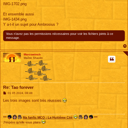
IMG-1702.png
Et ensemble aussi
IMG-1434.png
Y a-t-il un sujet pour Ambrosius ?
Vous n’avez pas les permissions nécessaires pour voir les fichiers joints à ce
message.
Marcowinch
Maître Shaolin
Re: Tao forever
M
01 05 2024, 08:48
e
s
Les trois images sont très réussies
s
a
g
e
***
Ma fanfic MCO : La Huitième Cité
***
J'espère qu'elle vous plaira