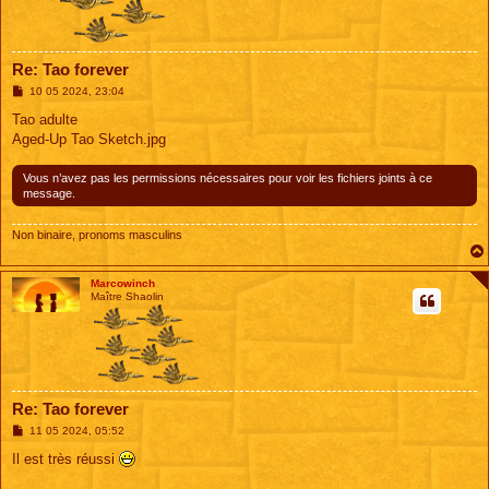
Re: Tao forever
M
10 05 2024, 23:04
e
s
Tao adulte
s
Aged-Up Tao Sketch.jpg
a
g
e
Vous n’avez pas les permissions nécessaires pour voir les fichiers joints à ce
message.
Non binaire, pronoms masculins
Marcowinch
Maître Shaolin
Re: Tao forever
M
11 05 2024, 05:52
e
s
Il est très réussi
s
a