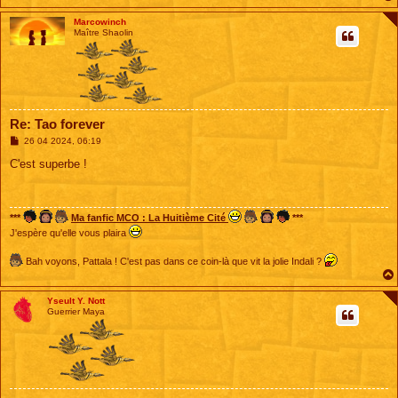
Marcowinch
Maître Shaolin
Re: Tao forever
M
26 04 2024, 06:19
e
s
C'est superbe !
s
a
g
e
***
Ma fanfic MCO : La Huitième Cité
***
J'espère qu'elle vous plaira
Bah voyons, Pattala ! C'est pas dans ce coin-là que vit la jolie Indali ?
Yseult Y. Nott
Guerrier Maya