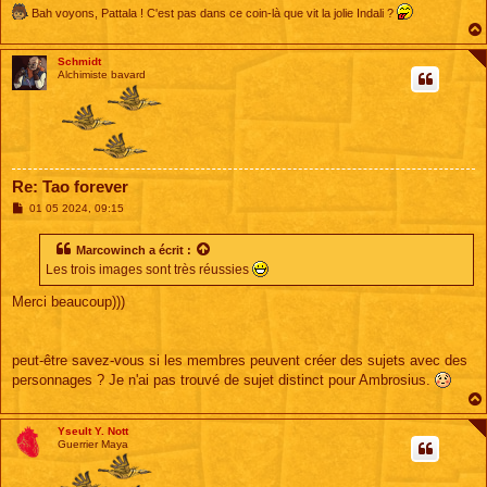
Bah voyons, Pattala ! C'est pas dans ce coin-là que vit la jolie Indali ?
Schmidt
Alchimiste bavard
Re: Tao forever
M
01 05 2024, 09:15
e
s
s
Marcowinch
a écrit :
a
Les trois images sont très réussies
g
e
Merci beaucoup)))
peut-être savez-vous si les membres peuvent créer des sujets avec des
personnages ? Je n'ai pas trouvé de sujet distinct pour Ambrosius.
Yseult Y. Nott
Guerrier Maya