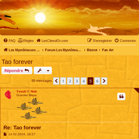
FAQ
Règles
LesCitesdOr.com
S’enregistrer
Connexion
Les Mystérieuses Cités d'Or - LesCitesdOr.com
Forum Les Mystérieuses Cités d'Or
Bistrot
Fan Art
Tao forever
Répondre
1
2
3
4
5
6
Précédente
Suivante
55 messages
Yseult Y. Nott
Guerrier Maya
Re: Tao forever
M
14 02 2024, 18:27
e