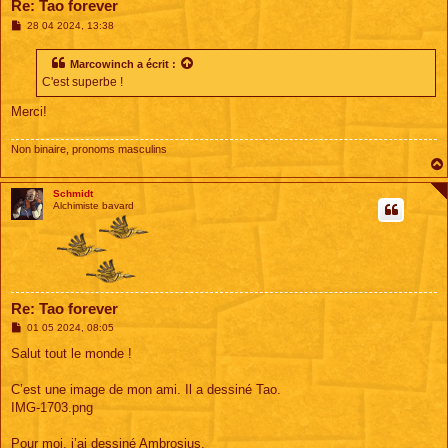
Re: Tao forever
M
28 04 2024, 13:38
e
s
s
Marcowinch
a écrit :
a
C'est superbe !
g
e
Merci!
Non binaire, pronoms masculins
Schmidt
Alchimiste bavard
Re: Tao forever
M
01 05 2024, 08:05
e
s
Salut tout le monde !
s
a
g
C’est une image de mon ami. Il a dessiné Tao.
e
IMG-1703.png
Pour moi, j’ai dessiné Ambrosius.