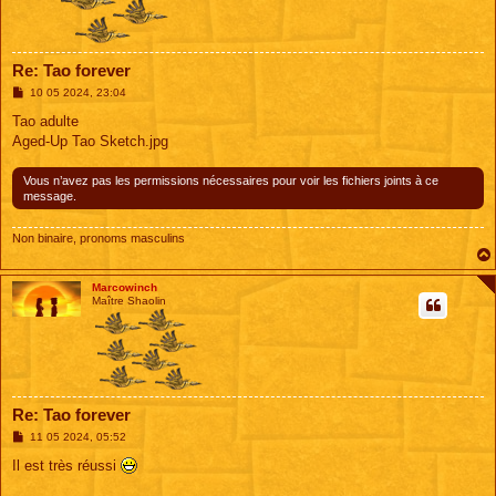
Re: Tao forever
M
10 05 2024, 23:04
e
s
Tao adulte
s
Aged-Up Tao Sketch.jpg
a
g
e
Vous n’avez pas les permissions nécessaires pour voir les fichiers joints à ce
message.
Non binaire, pronoms masculins
Marcowinch
Maître Shaolin
Re: Tao forever
M
11 05 2024, 05:52
e
s
Il est très réussi
s
a