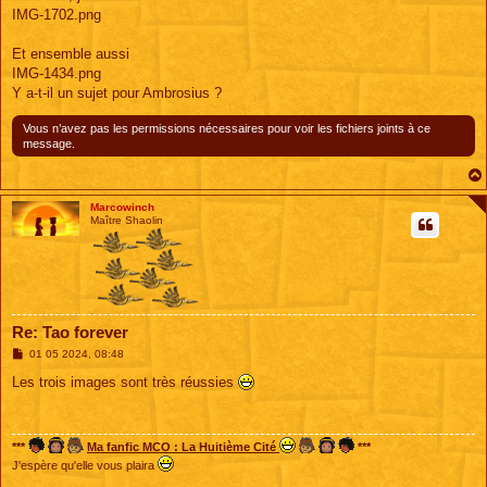
IMG-1702.png
Et ensemble aussi
IMG-1434.png
Y a-t-il un sujet pour Ambrosius ?
Vous n’avez pas les permissions nécessaires pour voir les fichiers joints à ce
message.
Marcowinch
Maître Shaolin
Re: Tao forever
M
01 05 2024, 08:48
e
s
Les trois images sont très réussies
s
a
g
e
***
Ma fanfic MCO : La Huitième Cité
***
J'espère qu'elle vous plaira