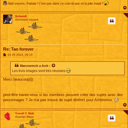
Bah voyons, Pattala ! C'est pas dans ce coin-là que vit la jolie Indali ?
Schmidt
Alchimiste bavard
Re: Tao forever
M
01 05 2024, 09:15
e
s
s
Marcowinch
a écrit :
a
Les trois images sont très réussies
g
e
Merci beaucoup)))
peut-être savez-vous si les membres peuvent créer des sujets avec des
personnages ? Je n'ai pas trouvé de sujet distinct pour Ambrosius.
Yseult Y. Nott
Guerrier Maya