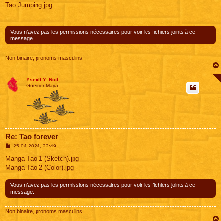
s
Tao Jumping.jpg
s
a
g
e
Vous n’avez pas les permissions nécessaires pour voir les fichiers joints à ce
message.
Non binaire, pronoms masculins
Yseult Y. Nott
Guerrier Maya
Re: Tao forever
M
25 04 2024, 22:49
e
s
Manga Tao 1 (Sketch).jpg
s
Manga Tao 2 (Color).jpg
a
g
e
Vous n’avez pas les permissions nécessaires pour voir les fichiers joints à ce
message.
Non binaire, pronoms masculins