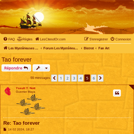
FAQ
Règles
LesCitesdOr.com
S’enregistrer
Connexion
Les Mystérieuses Cités d'Or - LesCitesdOr.com
Forum Les Mystérieuses Cités d'Or
Bistrot
Fan Art
Tao forever
Répondre
1
2
3
4
5
6
Précédente
Suivante
55 messages
Yseult Y. Nott
Guerrier Maya
Re: Tao forever
M
14 02 2024, 18:27
e