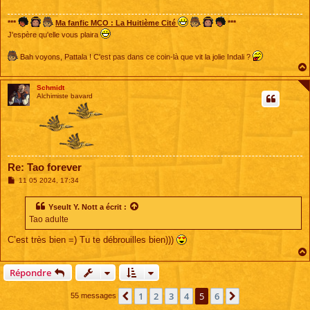
g
e
***
Ma fanfic MCO : La Huitième Cité
***
J'espère qu'elle vous plaira
Bah voyons, Pattala ! C'est pas dans ce coin-là que vit la jolie Indali ?
Schmidt
Alchimiste bavard
Re: Tao forever
M
11 05 2024, 17:34
e
s
s
Yseult Y. Nott
a écrit :
a
Tao adulte
g
e
C’est très bien =) Tu te débrouilles bien)))
Répondre
1
2
3
4
5
6
Précédente
Suivante
55 messages