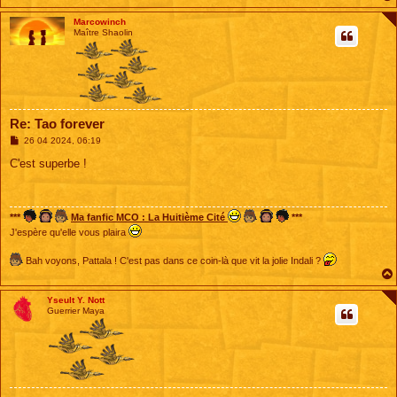
Marcowinch
Maître Shaolin
Re: Tao forever
M
26 04 2024, 06:19
e
s
C'est superbe !
s
a
g
e
***
Ma fanfic MCO : La Huitième Cité
***
J'espère qu'elle vous plaira
Bah voyons, Pattala ! C'est pas dans ce coin-là que vit la jolie Indali ?
Yseult Y. Nott
Guerrier Maya