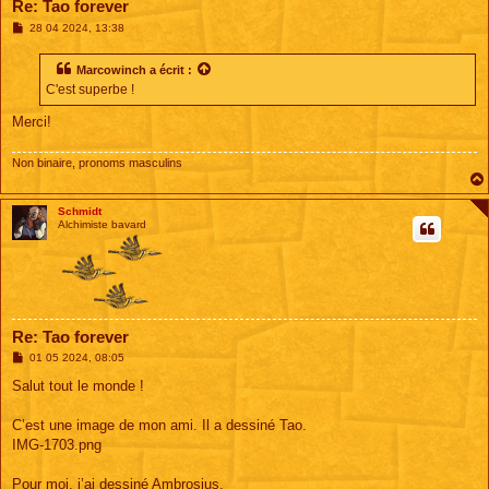
Re: Tao forever
M
28 04 2024, 13:38
e
s
s
Marcowinch
a écrit :
a
C'est superbe !
g
e
Merci!
Non binaire, pronoms masculins
Schmidt
Alchimiste bavard
Re: Tao forever
M
01 05 2024, 08:05
e
s
Salut tout le monde !
s
a
g
C’est une image de mon ami. Il a dessiné Tao.
e
IMG-1703.png
Pour moi, j’ai dessiné Ambrosius.