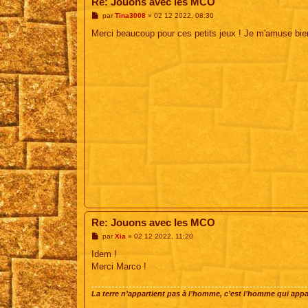
Re: Jouons avec les MCO
M
par
Tina3008
»
02 12 2022, 08:30
e
s
Merci beaucoup pour ces petits jeux ! Je m'amuse bie
s
a
g
e
Re: Jouons avec les MCO
M
par
Xia
»
02 12 2022, 11:20
e
s
Idem !
s
Merci Marco !
a
g
e
La terre n’appartient pas à l’homme, c’est l’homme qui appart