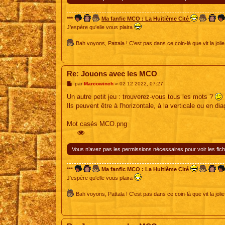
***
Ma fanfic MCO : La Huitième Cité
J'espère qu'elle vous plaira
Bah voyons, Pattala ! C'est pas dans ce coin-là que vit la jolie
Re: Jouons avec les MCO
M
par
Marcowinch
»
02 12 2022, 07:27
e
s
Un autre petit jeu : trouverez-vous tous les mots ?
s
Ils peuvent être à l'horizontale, à la verticale ou en di
a
g
e
Mot casés MCO.png
Vous n’avez pas les permissions nécessaires pour voir les fich
***
Ma fanfic MCO : La Huitième Cité
J'espère qu'elle vous plaira
Bah voyons, Pattala ! C'est pas dans ce coin-là que vit la jolie