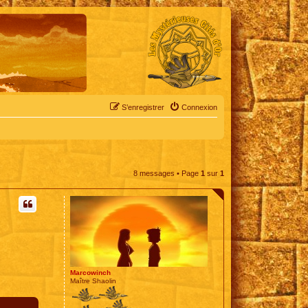
S’enregistrer
Connexion
8 messages • Page
1
sur
1
Marcowinch
Maître Shaolin