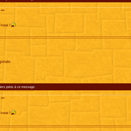
***
 Indali ?
agonale.
iers joints à ce message.
***
 Indali ?