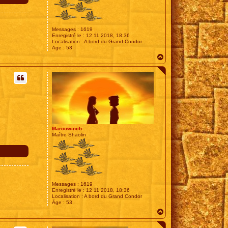
Messages :
1619
Enregistré le :
12 11 2018, 18:36
Localisation :
A bord du Grand Condor
Âge :
53
H
a
u
t
Marcowinch
Maître Shaolin
Messages :
1619
Enregistré le :
12 11 2018, 18:36
Localisation :
A bord du Grand Condor
Âge :
53
H
a
u