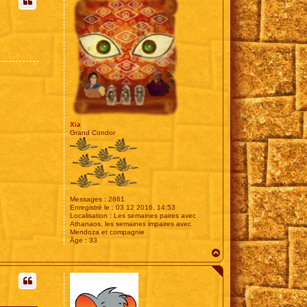
t
Xia
Grand Condor
Messages :
2861
Enregistré le :
03 12 2016, 14:53
Localisation :
Les semaines paires avec
Athanaos, les semaines impaires avec
Mendoza et compagnie
Âge :
33
H
a
u
t