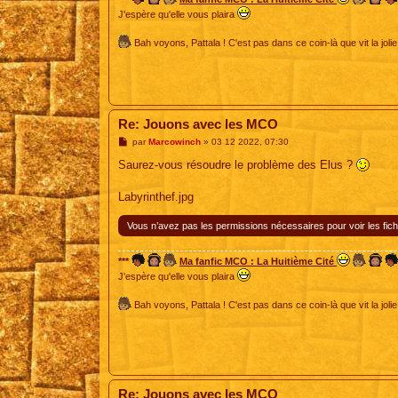
J'espère qu'elle vous plaira
Bah voyons, Pattala ! C'est pas dans ce coin-là que vit la jolie
Re: Jouons avec les MCO
M
par
Marcowinch
»
03 12 2022, 07:30
e
s
Saurez-vous résoudre le problème des Elus ?
s
a
g
Labyrinthef.jpg
e
Vous n’avez pas les permissions nécessaires pour voir les fich
***
Ma fanfic MCO : La Huitième Cité
J'espère qu'elle vous plaira
Bah voyons, Pattala ! C'est pas dans ce coin-là que vit la jolie
Re: Jouons avec les MCO