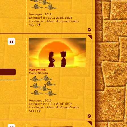
Messages :
1619
Enregistré le :
12 11 2018, 18:36
Localisation :
A bord du Grand Condor
Âge :
53
H
a
u
t
Marcowinch
Maître Shaolin
Messages :
1619
Enregistré le :
12 11 2018, 18:36
Localisation :
A bord du Grand Condor
Âge :
53
H
a
u