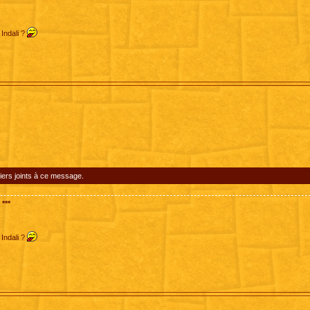
 Indali ?
iers joints à ce message.
***
 Indali ?