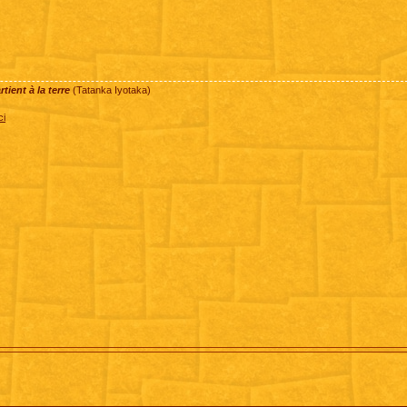
ient à la terre
(Tatanka Iyotaka)
ci