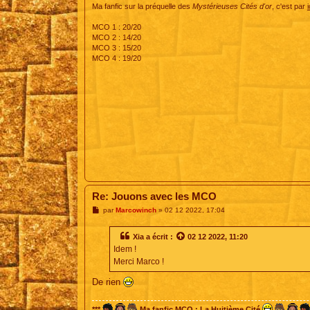
Ma fanfic sur la préquelle des
Mystérieuses Cités d'or
, c'est par
i
MCO 1 : 20/20
MCO 2 : 14/20
MCO 3 : 15/20
MCO 4 : 19/20
Re: Jouons avec les MCO
M
par
Marcowinch
»
02 12 2022, 17:04
e
s
s
Xia
a écrit :
02 12 2022, 11:20
a
Idem !
g
e
Merci Marco !
De rien
***
Ma fanfic MCO : La Huitième Cité