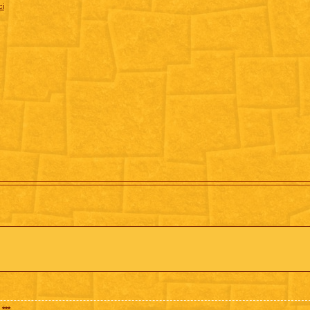
ci
***