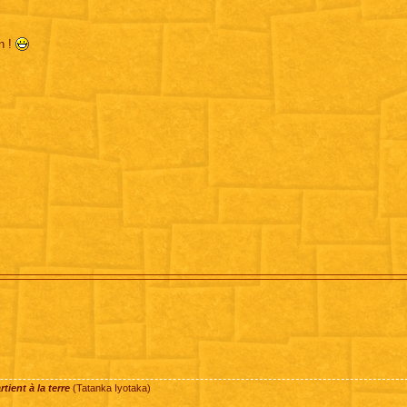
n !
ient à la terre
(Tatanka Iyotaka)