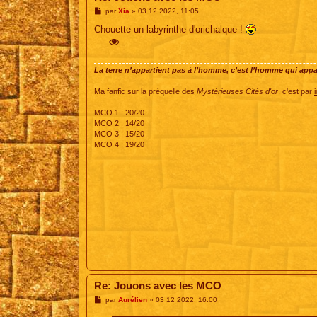
M
par
Xia
»
03 12 2022, 11:05
e
s
Chouette un labyrinthe d'orichalque !
s
a
g
e
La terre n’appartient pas à l’homme, c’est l’homme qui appart
Ma fanfic sur la préquelle des
Mystérieuses Cités d'or
, c'est par
i
MCO 1 : 20/20
MCO 2 : 14/20
MCO 3 : 15/20
MCO 4 : 19/20
Re: Jouons avec les MCO
M
par
Aurélien
»
03 12 2022, 16:00
e
s