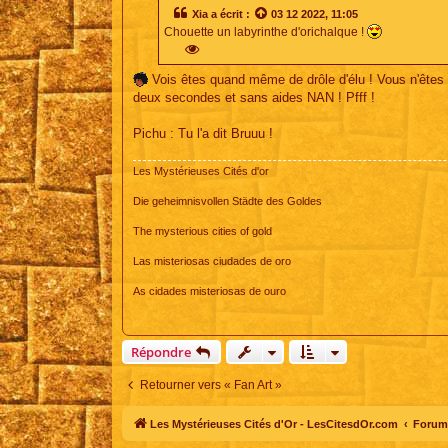
s
Xia
a écrit :
03 12 2022, 11:05
a
Chouette un labyrinthe d'orichalque !
g
e
Vois êtes quand même de drôle d'élu ! Vous n'êtes 
deux secondes et sans aides NAN ! Pfff !
Pichu : Tu l'a dit Bruuu !
Les Mystérieuses Cités d'or
Die geheimnisvollen Städte des Goldes
The mysterious cities of gold
Las misteriosas ciudades de oro
As cidades misteriosas de ouro
Répondre
Retourner vers « Fan Art »
Les Mystérieuses Cités d'Or - LesCitesdOr.com
Forum 