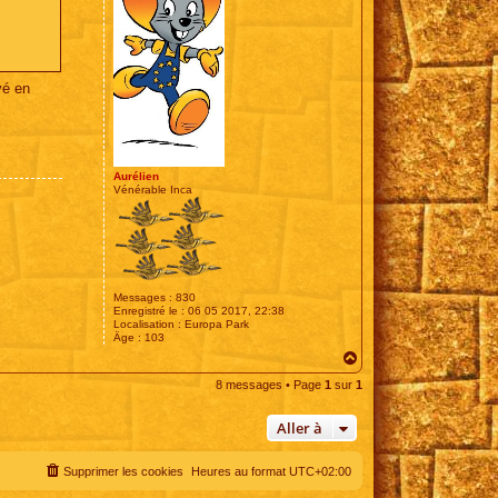
vé en
Aurélien
Vénérable Inca
Messages :
830
Enregistré le :
06 05 2017, 22:38
Localisation :
Europa Park
Âge :
103
H
a
8 messages • Page
1
sur
1
u
t
Aller à
Supprimer les cookies
Heures au format
UTC+02:00