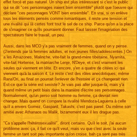
effet forcé et pas naturel. Un ship est plus intéressant si c'est le public
qui se dit "ces personnages iraient bien ensemble" plutôt que l'oeuvre qui
déclare "ces pesonnages VONT bien ensemble". En vrai, si on enlève
tous les éléments pensés comme romantiques, il reste une tension et
une rivalité qui
là
certes font tout le sel de ce ship. Parce qu'on a la place
de s'imaginer ce qu'ils pourraient donner. Faut laisser l'imagination des
spectateurs faire le travail, un peu.
Aussi, dans les MCO y'a pas vraiment de femmes, quand on y pense.
(J'entends par là femmes adultes, et non jeunes filles/adolescentes.) On
a les Amazones, Malinche, vite-fait la grand-mère tibétaine, Nyamita,
vite-fait Hortense, la matriarche Lenje, N'Deye, et c'est vraiment les
seules qui viennent en tête. Et encore, y'en a quatre de citées ici qui
viennent qu'à la saison 4. Le reste c'est des rôles anecdotiques; même
Rana'Ori, au final on pourrait l'enlever de l'histoire et ça changerait rien.
Est-ce que la série est sexiste? Je vais pas aller jusque-là, mais y'a
quand même un petit biais dans la manière d'écrire ses personnages.
Normalement, qu'un perso soit homme ou femme, ça devrait rien
changer. Mais quand on compare la rivalité Mendoza-Laguerra à celle
qu'il a envers Gomez, Gaspard, Takashi, c'est pas pareil. Ou même son
amitié avec Athanaos ou Malik, bizarrement eux il les drague pas.
"Ca s'appelle l'hétérosexualité", diront certains. Qu'il le soit, j'ai aucun
problème avec ça, il fait ce qu'il veut, mais vu que c'est avec la seule
femme un tant soit peu importante qu'on croise, bah ça sent pas très