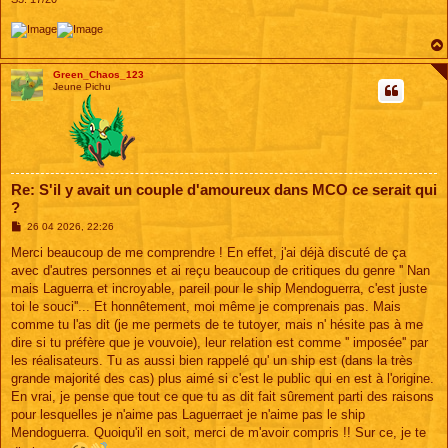
Green_Chaos_123
Jeune Pichu
Re: S'il y avait un couple d'amoureux dans MCO ce serait qui
?
M
26 04 2026, 22:26
e
s
Merci beaucoup de me comprendre ! En effet, j'ai déjà discuté de ça
s
avec d'autres personnes et ai reçu beaucoup de critiques du genre '' Nan
a
g
mais Laguerra et incroyable, pareil pour le ship Mendoguerra, c'est juste
e
toi le souci''... Et honnêtement, moi même je comprenais pas. Mais
comme tu l'as dit (je me permets de te tutoyer, mais n' hésite pas à me
dire si tu préfère que je vouvoie), leur relation est comme '' imposée'' par
les réalisateurs. Tu as aussi bien rappelé qu' un ship est (dans la très
grande majorité des cas) plus aimé si c'est le public qui en est à l'origine.
En vrai, je pense que tout ce que tu as dit fait sûrement parti des raisons
pour lesquelles je n'aime pas Laguerraet je n'aime pas le ship
Mendoguerra. Quoiqu'il en soit, merci de m'avoir compris !! Sur ce, je te