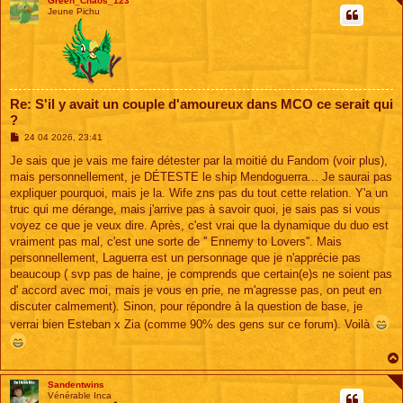
Green_Chaos_123
Jeune Pichu
Re: S'il y avait un couple d'amoureux dans MCO ce serait qui
?
M
24 04 2026, 23:41
e
s
Je sais que je vais me faire détester par la moitié du Fandom (voir plus),
s
mais personnellement, je DÉTESTE le ship Mendoguerra... Je saurai pas
a
g
expliquer pourquoi, mais je la. Wife zns pas du tout cette relation. Y'a un
e
truc qui me dérange, mais j'arrive pas à savoir quoi, je sais pas si vous
voyez ce que je veux dire. Après, c'est vrai que la dynamique du duo est
vraiment pas mal, c'est une sorte de '' Ennemy to Lovers''. Mais
personnellement, Laguerra est un personnage que je n'apprécie pas
beaucoup ( svp pas de haine, je comprends que certain(e)s ne soient pas
d' accord avec moi, mais je vous en prie, ne m'agresse pas, on peut en
discuter calmement). Sinon, pour répondre à la question de base, je
verrai bien Esteban x Zia (comme 90% des gens sur ce forum). Voilà
Sandentwins
Vénérable Inca