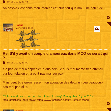
M
20 11 2021, 23:43
e
s
Ah désolé c'est dans mon intérêt c'est plus fort que moi, une habitude.
s
a
g
e
Raang
Vénérable Inca
Re: S'il y avait un couple d'amoureux dans MCO ce serait qui
?
M
20 11 2021, 23:50
e
s
Y'a pas de mal à apprécier le duo hein, je suis moi même très attendri
s
par leur relation et ai écrit pas mal sur eux
a
g
e
Mais peut être qu'on ressent ton adoration des deux un peu beaucoup
pas mal par ici :p
"Notre monde a été bâti dans l'or et dans le sang"-Raang alias Rayan, 2017
Mes fanfictions (hors MCO)
https://www.fanfiction.net/u/7150764/Raang
pedro