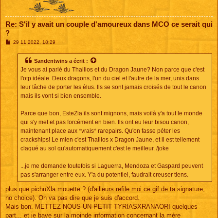
Re: S'il y avait un couple d'amoureux dans MCO ce serait qui
?
M
29 11 2022, 18:29
e
s
s
Sandentwins
a écrit :
a
Je vous ai parlé du Thallios et du Dragon Jaune? Non parce que c'est
g
e
l'otp idéale. Deux dragons, l'un du ciel et l'autre de la mer, unis dans
leur tâche de porter les élus. Ils se sont jamais croisés de tout le canon
mais ils vont si bien ensemble.
Parce que bon, EsteZia ils sont mignons, mais voilà y'a tout le monde
qui s'y met et pas forcément en bien. Ils ont eu leur bisou canon,
maintenant place aux *vrais* rarepairs. Qu'on fasse péter les
crackships! Le mien c'est Thallios x Dragon Jaune, et il est tellement
claqué au sol qu'automatiquement c'est le meilleur. /joke
...je me demande toutefois si Laguerra, Mendoza et Gaspard peuvent
pas s'arranger entre eux. Y'a du potentiel, faudrait creuser tiens.
plus que pichuXla mouette ? (d'ailleurs refile moi ce gif de ta signature,
no choice). On va pas dire que je suis d'accord.
Mais bon. METTEZ NOUS UN PETIT TYRIASXRANAORI quelques
part... et je bave sur la moinde information concernant la mère