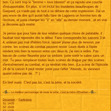
bon. Ca sent trop le "femme = love interest" et ça rajoute une couche
d'insupportable. En plus, si on inclut les lourderies beaufesques de
Gaspard, ça n'aide pas du tout à se défaire de cette impression. J'ai un
peu envie de dire qu'il aurait fallu faire de Laguerra un homme lors de
l'écriture, et juste changer les "il" en "elle" au dernier moment...et en vrai
je déconne qu'à moitié.
Je pense que pour faire de leur relation quelque chose de palatable, il
faudrait tout reprendre dès le début. Faire correspondre les saisons 3 et
4, enlever pas mal d'hétéro forcé, laisser planer plus de tension; par
contre, les scènes de combat peuvent rester. Leurs duels à l'épée
rendent très bien la tension entre ces deux-là, j'ai rien à redire. Pas
besoin de conter fleurette pour se séduire, juste sortir le sabre sans un
mot. Tu peux remplacer toutes leurs scènes de drague par des scènes
d'entraînement au combat, et ça rendrait très bien. (La scène de l'épisode
24 de la saison 4 peut rester, juste pour l'effet "Attends, ils viennent
quand même pas de...?".)
En bref ouais. C'est pas toi, c'est la série, et la société.
Le meilleur personnage de toute la série, c'est la mère d'Esteban.
Deviantart
--
Fanfictions
S1: 14/20
S2: 15/20
S3: 17/20