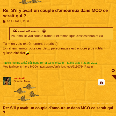
Re: S'il y avait un couple d'amoureux dans MCO ce
serait qui ?
M
20 11 2021, 23:39
e
s
s
samic-45
a écrit :
a
Pour moi le vrai couple d'amour et romantique c'est esteban et zia.
g
e
Tu m'en vois extrêmement surpris :')
ton
ahem
amour pour ces deux personnages est encore plus rutilant
qu'une cité d'or
"Notre monde a été bâti dans l'or et dans le sang"-Raang alias Rayan, 2017
Mes fanfictions (hors MCO)
https://www.fanfiction.net/u/7150764/Raang
samic-45
Guerrier Maya
Re: S'il y avait un couple d'amoureux dans MCO ce serait qui
?