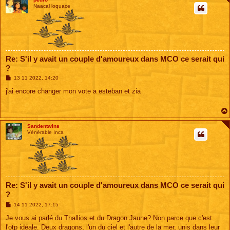
Naacal loquace
Re: S'il y avait un couple d'amoureux dans MCO ce serait qui
?
M
13 11 2022, 14:20
e
s
j'ai encore changer mon vote a esteban et zia
s
a
g
e
Sandentwins
Vénérable Inca
Re: S'il y avait un couple d'amoureux dans MCO ce serait qui
?
M
14 11 2022, 17:15
e
s
Je vous ai parlé du Thallios et du Dragon Jaune? Non parce que c'est
s
l'otp idéale. Deux dragons, l'un du ciel et l'autre de la mer, unis dans leur
a