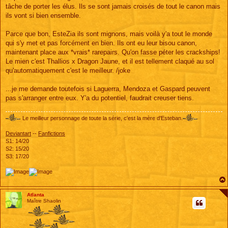
g
tâche de porter les élus. Ils se sont jamais croisés de tout le canon mais
e
ils vont si bien ensemble.
Parce que bon, EsteZia ils sont mignons, mais voilà y'a tout le monde
qui s'y met et pas forcément en bien. Ils ont eu leur bisou canon,
maintenant place aux *vrais* rarepairs. Qu'on fasse péter les crackships!
Le mien c'est Thallios x Dragon Jaune, et il est tellement claqué au sol
qu'automatiquement c'est le meilleur. /joke
...je me demande toutefois si Laguerra, Mendoza et Gaspard peuvent
pas s'arranger entre eux. Y'a du potentiel, faudrait creuser tiens.
Le meilleur personnage de toute la série, c'est la mère d'Esteban.
Deviantart
--
Fanfictions
S1: 14/20
S2: 15/20
S3: 17/20
Atlanta
Maître Shaolin