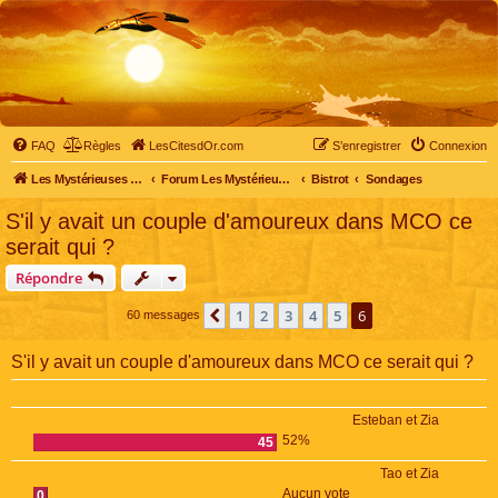
FAQ
Règles
LesCitesdOr.com
S’enregistrer
Connexion
Les Mystérieuses Cités d'Or - LesCitesdOr.com
Forum Les Mystérieuses Cités d'Or
Bistrot
Sondages
S'il y avait un couple d'amoureux dans MCO ce
serait qui ?
Répondre
1
2
3
4
5
6
Précédente
60 messages
S'il y avait un couple d'amoureux dans MCO ce serait qui ?
Esteban et Zia
52%
45
Tao et Zia
Aucun vote
0