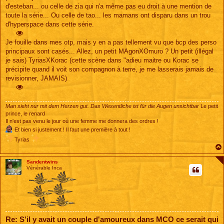
d'esteban... ou celle de zia qui n'a même pas eu droit à une mention de
toute la série... Ou celle de tao... les mamans ont disparu dans un trou
d'hyperspace dans cette série.
Je fouille dans mes otp, mais y en a pas tellement vu que bcp des perso
principaux sont casés... Allez, un petit MAgonXOmuro ? Un petit (illégal
je sais) TyriasXKorac (cette scène dans "adieu maitre ou Korac se
précipite quand il voit son compagnon à terre, je me lasserais jamais de
revisionner, JAMAIS)
Man sieht nur mit dem Herzen gut. Das Wesentliche ist für die Augen unsichtbar
Le petit
prince, le renard
Il n'est pas venu le jour où une femme me donnera des ordres !
Et bien si justement ! Il faut une première à tout !
Tyrias
Sandentwins
Vénérable Inca
Re: S'il y avait un couple d'amoureux dans MCO ce serait qui