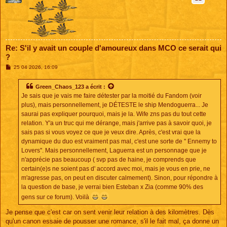
Re: S'il y avait un couple d'amoureux dans MCO ce serait qui
?
M
25 04 2026, 16:09
e
s
s
Green_Chaos_123
a écrit :
a
Je sais que je vais me faire détester par la moitié du Fandom (voir
g
e
plus), mais personnellement, je DÉTESTE le ship Mendoguerra... Je
saurai pas expliquer pourquoi, mais je la. Wife zns pas du tout cette
relation. Y'a un truc qui me dérange, mais j'arrive pas à savoir quoi, je
sais pas si vous voyez ce que je veux dire. Après, c'est vrai que la
dynamique du duo est vraiment pas mal, c'est une sorte de '' Ennemy to
Lovers''. Mais personnellement, Laguerra est un personnage que je
n'apprécie pas beaucoup ( svp pas de haine, je comprends que
certain(e)s ne soient pas d' accord avec moi, mais je vous en prie, ne
m'agresse pas, on peut en discuter calmement). Sinon, pour répondre à
la question de base, je verrai bien Esteban x Zia (comme 90% des
gens sur ce forum). Voilà
Je pense que c'est car on sent venir leur relation à des kilomètres. Dès
qu'un canon essaie de pousser une romance, s'il le fait mal, ça donne un