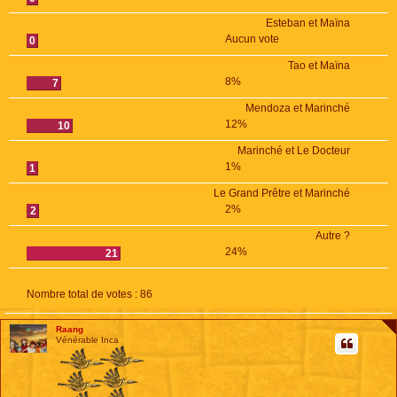
Esteban et Maïna
Aucun vote
0
Tao et Maïna
8%
7
Mendoza et Marinché
12%
10
Marinché et Le Docteur
1%
1
Le Grand Prêtre et Marinché
2%
2
Autre ?
24%
21
Nombre total de votes :
86
Raang
Vénérable Inca