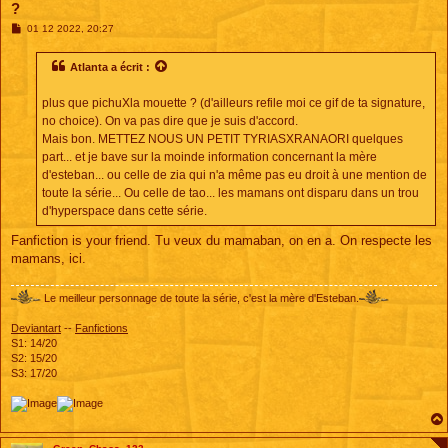
?
M
01 12 2022, 20:27
e
s
s
Atlanta
a écrit :
a
g
e
plus que pichuXla mouette ? (d'ailleurs refile moi ce gif de ta signature,
no choice). On va pas dire que je suis d'accord.
Mais bon. METTEZ NOUS UN PETIT TYRIASXRANAORI quelques
part... et je bave sur la moinde information concernant la mère
d'esteban... ou celle de zia qui n'a même pas eu droit à une mention de
toute la série... Ou celle de tao... les mamans ont disparu dans un trou
d'hyperspace dans cette série.
Fanfiction is your friend. Tu veux du mamaban, on en a. On respecte les
mamans, ici.
Le meilleur personnage de toute la série, c'est la mère d'Esteban.
Deviantart
--
Fanfictions
S1: 14/20
S2: 15/20
S3: 17/20