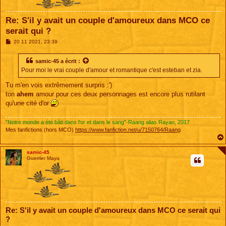
Re: S'il y avait un couple d'amoureux dans MCO ce
serait qui ?
M
20 11 2021, 23:39
e
s
s
samic-45
a écrit :
a
Pour moi le vrai couple d'amour et romantique c'est esteban et zia.
g
e
Tu m'en vois extrêmement surpris :')
ton
ahem
amour pour ces deux personnages est encore plus rutilant
qu'une cité d'or
"Notre monde a été bâti dans l'or et dans le sang"-Raang alias Rayan, 2017
Mes fanfictions (hors MCO)
https://www.fanfiction.net/u/7150764/Raang
samic-45
Guerrier Maya
Re: S'il y avait un couple d'amoureux dans MCO ce serait qui
?