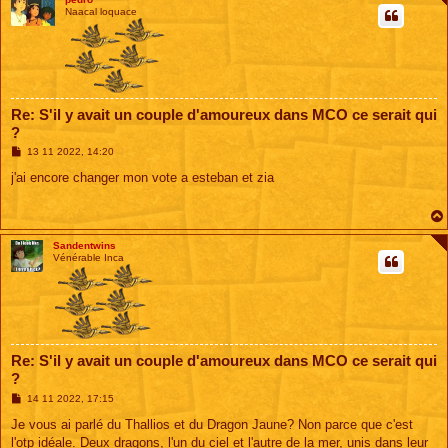
Naacal loquace
Re: S'il y avait un couple d'amoureux dans MCO ce serait qui
?
M
13 11 2022, 14:20
e
s
j'ai encore changer mon vote a esteban et zia
s
a
g
e
Sandentwins
Vénérable Inca
Re: S'il y avait un couple d'amoureux dans MCO ce serait qui
?
M
14 11 2022, 17:15
e
s
Je vous ai parlé du Thallios et du Dragon Jaune? Non parce que c'est
s
l'otp idéale. Deux dragons, l'un du ciel et l'autre de la mer, unis dans leur
a