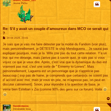
Green_Chaos_123
Jeune Pichu
Re: S'il y avait un couple d'amoureux dans MCO ce serait qui
?
M
24 04 2026, 23:41
e
s
Je sais que je vais me faire détester par la moitié du Fandom (voir plus),
s
mais personnellement, je DÉTESTE le ship Mendoguerra... Je saurai pas
a
g
expliquer pourquoi, mais je la. Wife zns pas du tout cette relation. Y'a un
e
truc qui me dérange, mais j'arrive pas à savoir quoi, je sais pas si vous
voyez ce que je veux dire. Après, c'est vrai que la dynamique du duo est
vraiment pas mal, c'est une sorte de '' Ennemy to Lovers''. Mais
personnellement, Laguerra est un personnage que je n'apprécie pas
beaucoup ( svp pas de haine, je comprends que certain(e)s ne soient pas
d' accord avec moi, mais je vous en prie, ne m'agresse pas, on peut en
discuter calmement). Sinon, pour répondre à la question de base, je
verrai bien Esteban x Zia (comme 90% des gens sur ce forum). Voilà
Sandentwins
Vénérable Inca