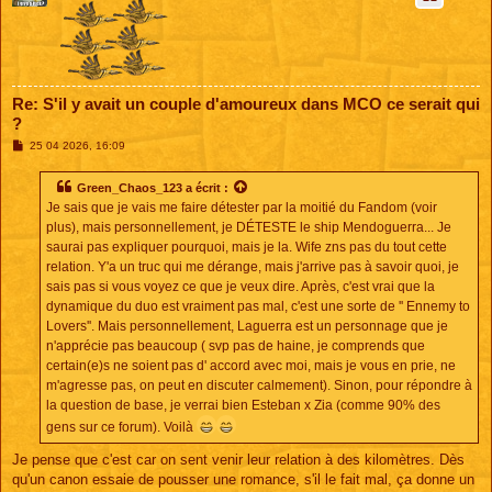
Re: S'il y avait un couple d'amoureux dans MCO ce serait qui
?
M
25 04 2026, 16:09
e
s
s
Green_Chaos_123
a écrit :
a
Je sais que je vais me faire détester par la moitié du Fandom (voir
g
e
plus), mais personnellement, je DÉTESTE le ship Mendoguerra... Je
saurai pas expliquer pourquoi, mais je la. Wife zns pas du tout cette
relation. Y'a un truc qui me dérange, mais j'arrive pas à savoir quoi, je
sais pas si vous voyez ce que je veux dire. Après, c'est vrai que la
dynamique du duo est vraiment pas mal, c'est une sorte de '' Ennemy to
Lovers''. Mais personnellement, Laguerra est un personnage que je
n'apprécie pas beaucoup ( svp pas de haine, je comprends que
certain(e)s ne soient pas d' accord avec moi, mais je vous en prie, ne
m'agresse pas, on peut en discuter calmement). Sinon, pour répondre à
la question de base, je verrai bien Esteban x Zia (comme 90% des
gens sur ce forum). Voilà
Je pense que c'est car on sent venir leur relation à des kilomètres. Dès
qu'un canon essaie de pousser une romance, s'il le fait mal, ça donne un