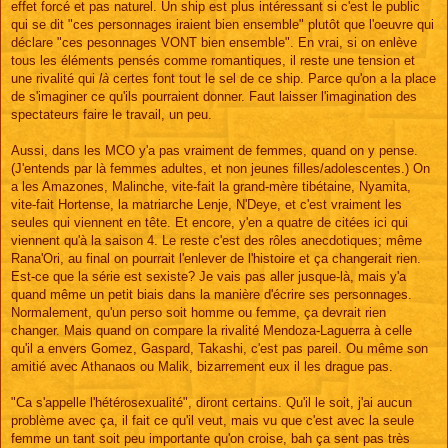
effet forcé et pas naturel. Un ship est plus intéressant si c'est le public
qui se dit "ces personnages iraient bien ensemble" plutôt que l'oeuvre qui
déclare "ces pesonnages VONT bien ensemble". En vrai, si on enlève
tous les éléments pensés comme romantiques, il reste une tension et
une rivalité qui
là
certes font tout le sel de ce ship. Parce qu'on a la place
de s'imaginer ce qu'ils pourraient donner. Faut laisser l'imagination des
spectateurs faire le travail, un peu.
Aussi, dans les MCO y'a pas vraiment de femmes, quand on y pense.
(J'entends par là femmes adultes, et non jeunes filles/adolescentes.) On
a les Amazones, Malinche, vite-fait la grand-mère tibétaine, Nyamita,
vite-fait Hortense, la matriarche Lenje, N'Deye, et c'est vraiment les
seules qui viennent en tête. Et encore, y'en a quatre de citées ici qui
viennent qu'à la saison 4. Le reste c'est des rôles anecdotiques; même
Rana'Ori, au final on pourrait l'enlever de l'histoire et ça changerait rien.
Est-ce que la série est sexiste? Je vais pas aller jusque-là, mais y'a
quand même un petit biais dans la manière d'écrire ses personnages.
Normalement, qu'un perso soit homme ou femme, ça devrait rien
changer. Mais quand on compare la rivalité Mendoza-Laguerra à celle
qu'il a envers Gomez, Gaspard, Takashi, c'est pas pareil. Ou même son
amitié avec Athanaos ou Malik, bizarrement eux il les drague pas.
"Ca s'appelle l'hétérosexualité", diront certains. Qu'il le soit, j'ai aucun
problème avec ça, il fait ce qu'il veut, mais vu que c'est avec la seule
femme un tant soit peu importante qu'on croise, bah ça sent pas très