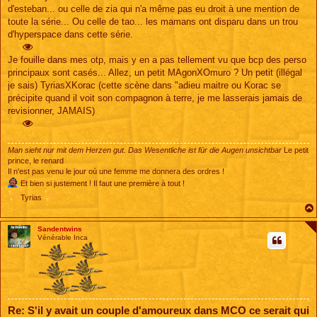
d'esteban... ou celle de zia qui n'a même pas eu droit à une mention de
toute la série... Ou celle de tao... les mamans ont disparu dans un trou
d'hyperspace dans cette série.
Je fouille dans mes otp, mais y en a pas tellement vu que bcp des perso
principaux sont casés... Allez, un petit MAgonXOmuro ? Un petit (illégal
je sais) TyriasXKorac (cette scène dans "adieu maitre ou Korac se
précipite quand il voit son compagnon à terre, je me lasserais jamais de
revisionner, JAMAIS)
Man sieht nur mit dem Herzen gut. Das Wesentliche ist für die Augen unsichtbar
Le petit
prince, le renard
Il n'est pas venu le jour où une femme me donnera des ordres !
Et bien si justement ! Il faut une première à tout !
Tyrias
Sandentwins
Vénérable Inca
Re: S'il y avait un couple d'amoureux dans MCO ce serait qui