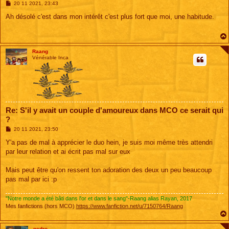
M
20 11 2021, 23:43
e
s
Ah désolé c'est dans mon intérêt c'est plus fort que moi, une habitude.
s
a
g
e
Raang
Vénérable Inca
Re: S'il y avait un couple d'amoureux dans MCO ce serait qui
?
M
20 11 2021, 23:50
e
s
Y'a pas de mal à apprécier le duo hein, je suis moi même très attendri
s
par leur relation et ai écrit pas mal sur eux
a
g
e
Mais peut être qu'on ressent ton adoration des deux un peu beaucoup
pas mal par ici :p
"Notre monde a été bâti dans l'or et dans le sang"-Raang alias Rayan, 2017
Mes fanfictions (hors MCO)
https://www.fanfiction.net/u/7150764/Raang
pedro