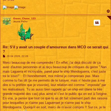
Green_Chaos_123
Jeune Pichu
Re: S'il y avait un couple d'amoureux dans MCO ce serait qui
?
M
26 04 2026, 22:26
e
s
Merci beaucoup de me comprendre ! En effet, j'ai déjà discuté de ça
s
avec d'autres personnes et ai reçu beaucoup de critiques du genre '' Nan
a
g
mais Laguerra et incroyable, pareil pour le ship Mendoguerra, c'est juste
e
toi le souci''... Et honnêtement, moi même je comprenais pas. Mais
comme tu l'as dit (je me permets de te tutoyer, mais n' hésite pas à me
dire si tu préfère que je vouvoie), leur relation est comme '' imposée'' par
les réalisateurs. Tu as aussi bien rappelé qu' un ship est (dans la très
grande majorité des cas) plus aimé si c'est le public qui en est à l'origine.
En vrai, je pense que tout ce que tu as dit fait sûrement parti des raisons
pour lesquelles je n'aime pas Laguerraet je n'aime pas le ship
Mendoguerra. Quoiqu'il en soit, merci de m'avoir compris !! Sur ce, je te