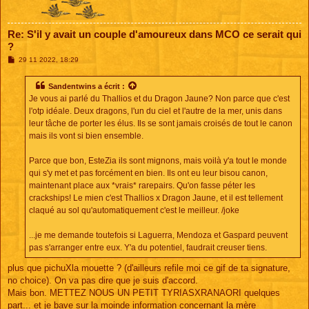
Re: S'il y avait un couple d'amoureux dans MCO ce serait qui
?
M
29 11 2022, 18:29
e
s
s
Sandentwins
a écrit :
a
Je vous ai parlé du Thallios et du Dragon Jaune? Non parce que c'est
g
e
l'otp idéale. Deux dragons, l'un du ciel et l'autre de la mer, unis dans
leur tâche de porter les élus. Ils se sont jamais croisés de tout le canon
mais ils vont si bien ensemble.
Parce que bon, EsteZia ils sont mignons, mais voilà y'a tout le monde
qui s'y met et pas forcément en bien. Ils ont eu leur bisou canon,
maintenant place aux *vrais* rarepairs. Qu'on fasse péter les
crackships! Le mien c'est Thallios x Dragon Jaune, et il est tellement
claqué au sol qu'automatiquement c'est le meilleur. /joke
...je me demande toutefois si Laguerra, Mendoza et Gaspard peuvent
pas s'arranger entre eux. Y'a du potentiel, faudrait creuser tiens.
plus que pichuXla mouette ? (d'ailleurs refile moi ce gif de ta signature,
no choice). On va pas dire que je suis d'accord.
Mais bon. METTEZ NOUS UN PETIT TYRIASXRANAORI quelques
part... et je bave sur la moinde information concernant la mère