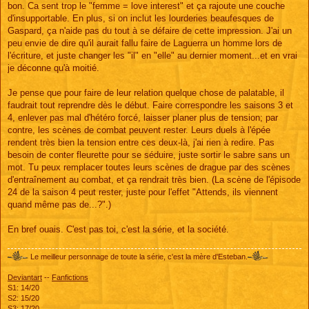
bon. Ca sent trop le "femme = love interest" et ça rajoute une couche
d'insupportable. En plus, si on inclut les lourderies beaufesques de
Gaspard, ça n'aide pas du tout à se défaire de cette impression. J'ai un
peu envie de dire qu'il aurait fallu faire de Laguerra un homme lors de
l'écriture, et juste changer les "il" en "elle" au dernier moment...et en vrai
je déconne qu'à moitié.
Je pense que pour faire de leur relation quelque chose de palatable, il
faudrait tout reprendre dès le début. Faire correspondre les saisons 3 et
4, enlever pas mal d'hétéro forcé, laisser planer plus de tension; par
contre, les scènes de combat peuvent rester. Leurs duels à l'épée
rendent très bien la tension entre ces deux-là, j'ai rien à redire. Pas
besoin de conter fleurette pour se séduire, juste sortir le sabre sans un
mot. Tu peux remplacer toutes leurs scènes de drague par des scènes
d'entraînement au combat, et ça rendrait très bien. (La scène de l'épisode
24 de la saison 4 peut rester, juste pour l'effet "Attends, ils viennent
quand même pas de...?".)
En bref ouais. C'est pas toi, c'est la série, et la société.
Le meilleur personnage de toute la série, c'est la mère d'Esteban.
Deviantart
--
Fanfictions
S1: 14/20
S2: 15/20
S3: 17/20