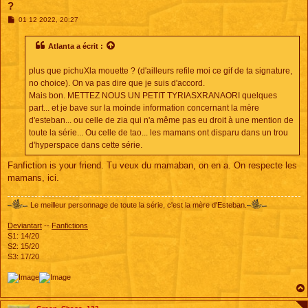
?
M
01 12 2022, 20:27
e
s
s
Atlanta
a écrit :
a
g
e
plus que pichuXla mouette ? (d'ailleurs refile moi ce gif de ta signature,
no choice). On va pas dire que je suis d'accord.
Mais bon. METTEZ NOUS UN PETIT TYRIASXRANAORI quelques
part... et je bave sur la moinde information concernant la mère
d'esteban... ou celle de zia qui n'a même pas eu droit à une mention de
toute la série... Ou celle de tao... les mamans ont disparu dans un trou
d'hyperspace dans cette série.
Fanfiction is your friend. Tu veux du mamaban, on en a. On respecte les
mamans, ici.
Le meilleur personnage de toute la série, c'est la mère d'Esteban.
Deviantart
--
Fanfictions
S1: 14/20
S2: 15/20
S3: 17/20