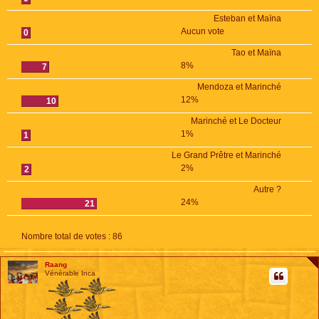
Esteban et Maïna
Aucun vote
0
Tao et Maïna
8%
7
Mendoza et Marinché
12%
10
Marinché et Le Docteur
1%
1
Le Grand Prêtre et Marinché
2%
2
Autre ?
24%
21
Nombre total de votes :
86
Raang
Vénérable Inca