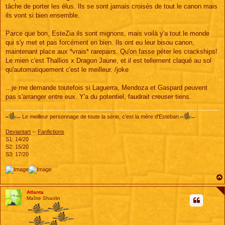
g
tâche de porter les élus. Ils se sont jamais croisés de tout le canon mais
e
ils vont si bien ensemble.
Parce que bon, EsteZia ils sont mignons, mais voilà y'a tout le monde
qui s'y met et pas forcément en bien. Ils ont eu leur bisou canon,
maintenant place aux *vrais* rarepairs. Qu'on fasse péter les crackships!
Le mien c'est Thallios x Dragon Jaune, et il est tellement claqué au sol
qu'automatiquement c'est le meilleur. /joke
...je me demande toutefois si Laguerra, Mendoza et Gaspard peuvent
pas s'arranger entre eux. Y'a du potentiel, faudrait creuser tiens.
Le meilleur personnage de toute la série, c'est la mère d'Esteban.
Deviantart
--
Fanfictions
S1: 14/20
S2: 15/20
S3: 17/20
Atlanta
Maître Shaolin