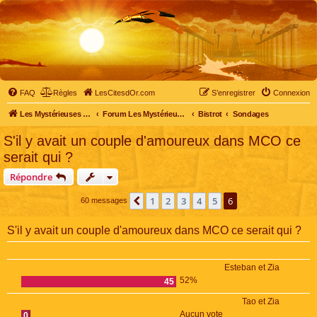
FAQ
Règles
LesCitesdOr.com
S’enregistrer
Connexion
Les Mystérieuses Cités d'Or - LesCitesdOr.com
Forum Les Mystérieuses Cités d'Or
Bistrot
Sondages
S'il y avait un couple d'amoureux dans MCO ce
serait qui ?
Répondre
1
2
3
4
5
6
Précédente
60 messages
S'il y avait un couple d'amoureux dans MCO ce serait qui ?
Esteban et Zia
52%
45
Tao et Zia
Aucun vote
0