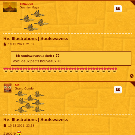
Tina3008
Guerrier Maya
Re: Illustrations | Soulswavess
M
10 12 2021, 21:57
e
s
s
soulswavess
a écrit :
a
Voici deux petits nouveaux <3
g
e
Xia
Grand Condor
Re: Illustrations | Soulswavess
M
10 12 2021, 23:18
e
s
J'adore