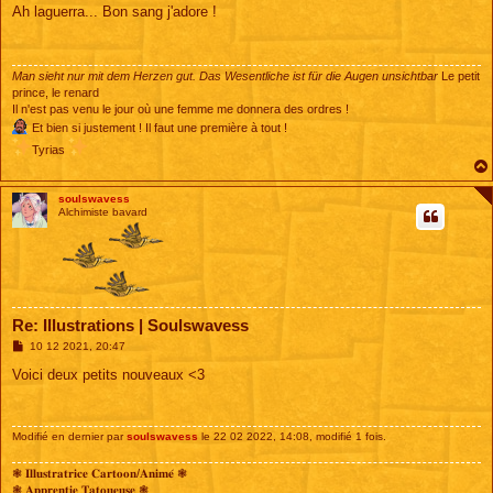
s
Ah laguerra... Bon sang j'adore !
s
a
g
e
Man sieht nur mit dem Herzen gut. Das Wesentliche ist für die Augen unsichtbar
Le petit
prince, le renard
Il n'est pas venu le jour où une femme me donnera des ordres !
Et bien si justement ! Il faut une première à tout !
Tyrias
soulswavess
Alchimiste bavard
Re: Illustrations | Soulswavess
M
10 12 2021, 20:47
e
s
Voici deux petits nouveaux <3
s
a
g
e
Modifié en dernier par
soulswavess
le 22 02 2022, 14:08, modifié 1 fois.
❃ 𝐈𝐥𝐥𝐮𝐬𝐭𝐫𝐚𝐭𝐫𝐢𝐜𝐞 𝐂𝐚𝐫𝐭𝐨𝐨𝐧/𝐀𝐧𝐢𝐦𝐞́ ❃
❃ 𝐀𝐩𝐩𝐫𝐞𝐧𝐭𝐢𝐞 𝐓𝐚𝐭𝐨𝐮𝐞𝐮𝐬𝐞 ❃