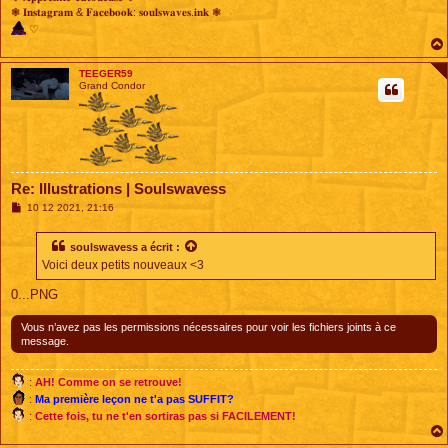
❃ 𝐈𝐧𝐬𝐭𝐚𝐠𝐫𝐚𝐦 & 𝐅𝐚𝐜𝐞𝐛𝐨𝐨𝐤: 𝐬𝐨𝐮𝐥𝐬𝐰𝐚𝐯𝐞𝐬.𝐢𝐧𝐤 ❃
♡
TEEGER59
Grand Condor
Re: Illustrations | Soulswavess
M
10 12 2021, 21:16
e
s
s
soulswavess
a écrit :
a
Voici deux petits nouveaux <3
g
e
0...PNG
Vous n’avez pas les permissions nécessaires pour voir les fichiers joints à ce
message.
:
AH! Comme on se retrouve!
:
Ma première leçon ne t'a pas SUFFIT?
:
Cette fois, tu ne t'en sortiras pas si FACILEMENT!