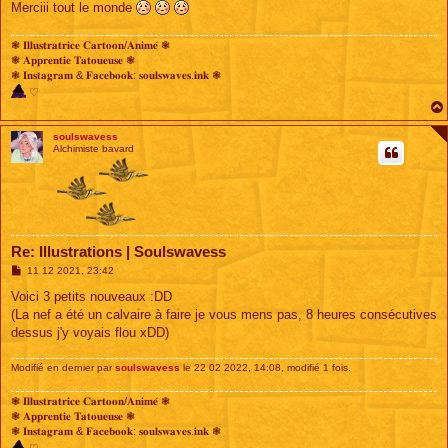
Merciii tout le monde
❃ 𝐈𝐥𝐥𝐮𝐬𝐭𝐫𝐚𝐭𝐫𝐢𝐜𝐞 𝐂𝐚𝐫𝐭𝐨𝐨𝐧/𝐀𝐧𝐢𝐦𝐞́ ❃
❃ 𝐀𝐩𝐩𝐫𝐞𝐧𝐭𝐢𝐞 𝐓𝐚𝐭𝐨𝐮𝐞𝐮𝐬𝐞 ❃
❃ 𝐈𝐧𝐬𝐭𝐚𝐠𝐫𝐚𝐦 & 𝐅𝐚𝐜𝐞𝐛𝐨𝐨𝐤: 𝐬𝐨𝐮𝐥𝐬𝐰𝐚𝐯𝐞𝐬.𝐢𝐧𝐤 ❃
♡
soulswavess
Alchimiste bavard
Re: Illustrations | Soulswavess
M
11 12 2021, 23:42
e
s
Voici 3 petits nouveaux :DD
s
(La nef a été un calvaire à faire je vous mens pas, 8 heures consécutives
a
g
dessus j'y voyais flou xDD)
e
Modifié en dernier par
soulswavess
le 22 02 2022, 14:08, modifié 1 fois.
❃ 𝐈𝐥𝐥𝐮𝐬𝐭𝐫𝐚𝐭𝐫𝐢𝐜𝐞 𝐂𝐚𝐫𝐭𝐨𝐨𝐧/𝐀𝐧𝐢𝐦𝐞́ ❃
❃ 𝐀𝐩𝐩𝐫𝐞𝐧𝐭𝐢𝐞 𝐓𝐚𝐭𝐨𝐮𝐞𝐮𝐬𝐞 ❃
❃ 𝐈𝐧𝐬𝐭𝐚𝐠𝐫𝐚𝐦 & 𝐅𝐚𝐜𝐞𝐛𝐨𝐨𝐤: 𝐬𝐨𝐮𝐥𝐬𝐰𝐚𝐯𝐞𝐬.𝐢𝐧𝐤 ❃