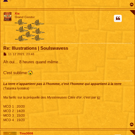
♡
Xia
Grand Condor
Re: Illustrations | Soulswavess
M
11 12 2021, 23:46
e
s
Ah oui... 8 heures quand même...
s
a
g
C'est sublime
e
La terre n’appartient pas à l’homme, c’est l’homme qui appartient à la terre
(Tatanka Iyotaka)
Ma fanfic sur la préquelle des
Mystérieuses Cités d'or
, c'est par
ici
MCO 1 : 20/20
MCO 2 : 14/20
MCO 3 : 15/20
MCO 4 : 19/20
Tina3008