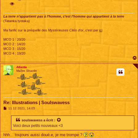
s
a
g
e
La terre n’appartient pas à l’homme, c’est l’homme qui appartient à la terre
(Tatanka Iyotaka)
Ma fanfic sur la préquelle des
Mystérieuses Cités d'or
, c'est par
ici
MCO 1 : 20/20
MCO 2 : 14/20
MCO 3 : 15/20
MCO 4 : 19/20
Atlanta
Maître Shaolin
Re: Illustrations | Soulswavess
M
11 12 2021, 14:05
e
s
s
soulswavess
a écrit :
a
Voici deux petits nouveaux <3
g
e
hhh... toujours aussi doué.e, je me trompe ?