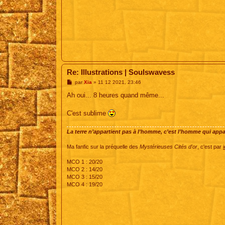
Re: Illustrations | Soulswavess
M
par
Xia
»
11 12 2021, 23:46
e
s
Ah oui... 8 heures quand même...
s
a
g
C'est sublime
e
La terre n’appartient pas à l’homme, c’est l’homme qui appart
Ma fanfic sur la préquelle des
Mystérieuses Cités d'or
, c'est par
i
MCO 1 : 20/20
MCO 2 : 14/20
MCO 3 : 15/20
MCO 4 : 19/20