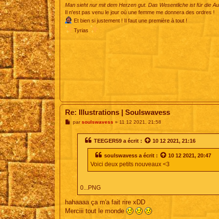
Man sieht nur mit dem Herzen gut. Das Wesentliche ist für die A
Il n'est pas venu le jour où une femme me donnera des ordres !
Et bien si justement ! Il faut une première à tout !
Tyrias
Re: Illustrations | Soulswavess
M
par
soulswavess
»
11 12 2021, 21:58
e
s
s
TEEGER59
a écrit :
10 12 2021, 21:16
a
g
soulswavess
a écrit :
10 12 2021, 20:47
e
Voici deux petits nouveaux <3
0...PNG
hahaaaa ça m'a fait rire xDD
Merciii tout le monde