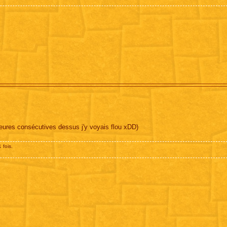
heures consécutives dessus j'y voyais flou xDD)
 fois.