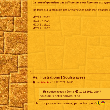
La terre n’appartient pas à l’homme, c’est l’homme qui appart
Ma fanfic sur la préquelle des
Mystérieuses Cités d'or
, c'est par
i
MCO 1 : 20/20
MCO 2 : 14/20
MCO 3 : 15/20
MCO 4 : 19/20
Re: Illustrations | Soulswavess
M
par
Atlanta
»
11 12 2021, 14:05
e
s
s
soulswavess
a écrit :
10 12 2021, 20:47
a
Voici deux petits nouveaux <3
g
e
hhh... toujours aussi doué.e, je me trompe ?