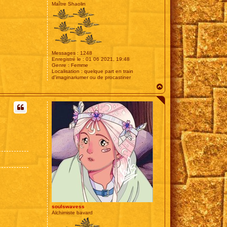
Maître Shaolin
Messages :
1248
Enregistré le :
01 06 2021, 19:48
Genre :
Femme
Localisation :
quelque part en train
d'imaginariumer ou de procastiner
H
a
u
t
soulswavess
Alchimiste bavard