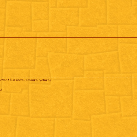
ient à la terre
(Tatanka Iyotaka)
ci