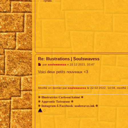
Tyrias
Re: Illustrations | Soulswavess
M
par
soulswavess
»
10 12 2021, 20:47
e
s
Voici deux petits nouveaux <3
s
a
g
e
Modifié en dernier par
soulswavess
le 22 02 2022, 14:08, modifié 1
❃ 𝐈𝐥𝐥𝐮𝐬𝐭𝐫𝐚𝐭𝐫𝐢𝐜𝐞 𝐂𝐚𝐫𝐭𝐨𝐨𝐧/𝐀𝐧𝐢𝐦𝐞́ ❃
❃ 𝐀𝐩𝐩𝐫𝐞𝐧𝐭𝐢𝐞 𝐓𝐚𝐭𝐨𝐮𝐞𝐮𝐬𝐞 ❃
❃ 𝐈𝐧𝐬𝐭𝐚𝐠𝐫𝐚𝐦 & 𝐅𝐚𝐜𝐞𝐛𝐨𝐨𝐤: 𝐬𝐨𝐮𝐥𝐬𝐰𝐚𝐯𝐞𝐬.𝐢𝐧𝐤 ❃
♡