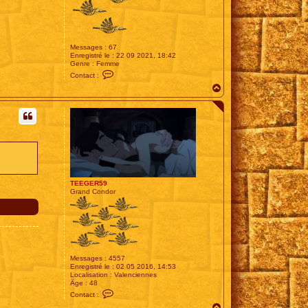
Messages :
67
Enregistré le :
22 09 2021, 18:42
Genre :
Femme
C
Contact :
o
H
n
t
a
a
u
c
t
t
e
r
s
o
u
l
s
TEEGER59
w
Grand Condor
a
v
e
s
s
Messages :
4557
Enregistré le :
02 05 2016, 14:53
Localisation :
Valenciennes
Âge :
48
C
Contact :
o
H
n