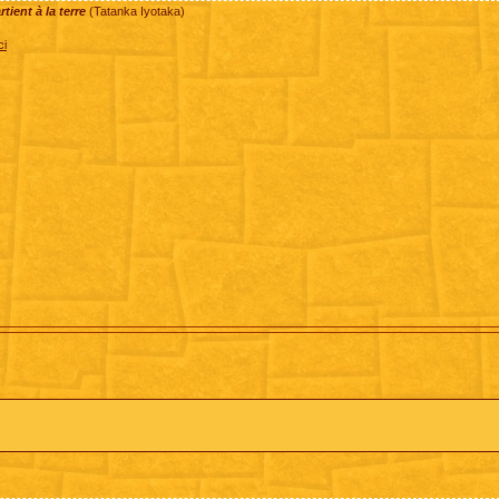
ient à la terre
(Tatanka Iyotaka)
ci