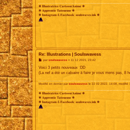
❃ 𝐈𝐥𝐥𝐮𝐬𝐭𝐫𝐚𝐭𝐫𝐢𝐜𝐞 𝐂𝐚𝐫𝐭𝐨𝐨𝐧/𝐀𝐧𝐢𝐦𝐞́ ❃
❃ 𝐀𝐩𝐩𝐫𝐞𝐧𝐭𝐢𝐞 𝐓𝐚𝐭𝐨𝐮𝐞𝐮𝐬𝐞 ❃
❃ 𝐈𝐧𝐬𝐭𝐚𝐠𝐫𝐚𝐦 & 𝐅𝐚𝐜𝐞𝐛𝐨𝐨𝐤: 𝐬𝐨𝐮𝐥𝐬𝐰𝐚𝐯𝐞𝐬.𝐢𝐧𝐤 ❃
♡
Re: Illustrations | Soulswavess
M
par
soulswavess
»
11 12 2021, 23:42
e
s
Voici 3 petits nouveaux :DD
s
(La nef a été un calvaire à faire je vous mens pas, 8 
a
g
e
Modifié en dernier par
soulswavess
le 22 02 2022, 14:08, modifié 1
❃ 𝐈𝐥𝐥𝐮𝐬𝐭𝐫𝐚𝐭𝐫𝐢𝐜𝐞 𝐂𝐚𝐫𝐭𝐨𝐨𝐧/𝐀𝐧𝐢𝐦𝐞́ ❃
❃ 𝐀𝐩𝐩𝐫𝐞𝐧𝐭𝐢𝐞 𝐓𝐚𝐭𝐨𝐮𝐞𝐮𝐬𝐞 ❃
❃ 𝐈𝐧𝐬𝐭𝐚𝐠𝐫𝐚𝐦 & 𝐅𝐚𝐜𝐞𝐛𝐨𝐨𝐤: 𝐬𝐨𝐮𝐥𝐬𝐰𝐚𝐯𝐞𝐬.𝐢𝐧𝐤 ❃
♡