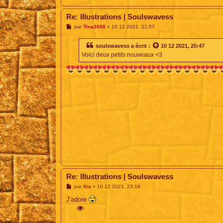
Re: Illustrations | Soulswavess
M
par
Tina3008
»
10 12 2021, 21:57
e
s
s
soulswavess
a écrit :
10 12 2021, 20:47
a
Voici deux petits nouveaux <3
g
e
Re: Illustrations | Soulswavess
M
par
Xia
»
10 12 2021, 23:18
e
s
J'adore
s
a
g
e