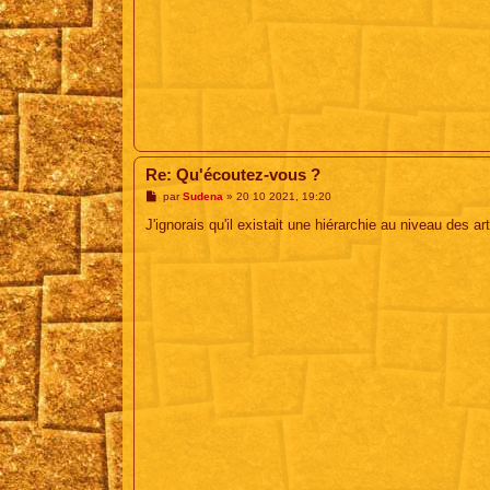
Re: Qu'écoutez-vous ?
M
par
Sudena
»
20 10 2021, 19:20
e
s
J'ignorais qu'il existait une hiérarchie au niveau des a
s
a
g
e