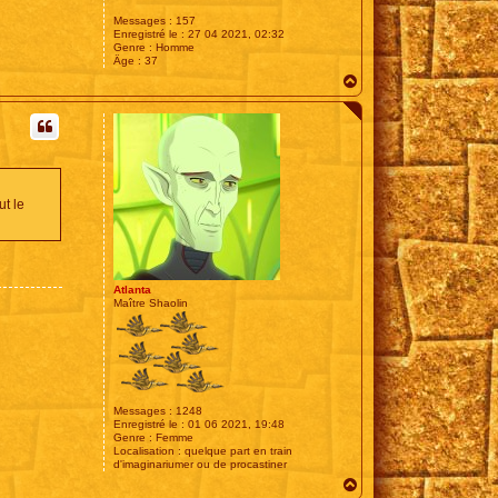
Messages :
157
Enregistré le :
27 04 2021, 02:32
Genre :
Homme
Âge :
37
H
a
u
t
ut le
Atlanta
Maître Shaolin
Messages :
1248
Enregistré le :
01 06 2021, 19:48
Genre :
Femme
Localisation :
quelque part en train
d'imaginariumer ou de procastiner
H