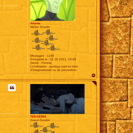
Atlanta
Maître Shaolin
Messages :
1248
Enregistré le :
01 06 2021, 19:48
Genre :
Femme
Localisation :
quelque part en train
d'imaginariumer ou de procastiner
H
a
u
t
TEEGER59
Grand Condor