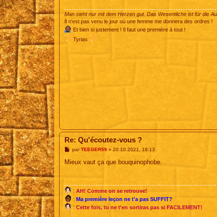
g
e
Man sieht nur mit dem Herzen gut. Das Wesentliche ist für die A
Il n'est pas venu le jour où une femme me donnera des ordres !
Et bien si justement ! Il faut une première à tout !
Tyrias
Re: Qu'écoutez-vous ?
M
par
TEEGER59
»
20 10 2021, 19:13
e
s
Mieux vaut ça que bouquinophobe.
s
a
g
e
:
AH! Comme on se retrouve!
:
Ma première leçon ne t'a pas SUFFIT?
:
Cette fois, tu ne t'en sortiras pas si FACILEMENT!