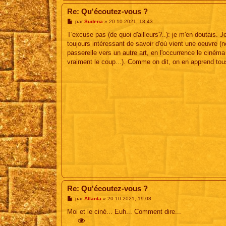
Re: Qu'écoutez-vous ?
M
par
Sudena
»
20 10 2021, 18:43
e
s
T'excuse pas (de quoi d'ailleurs?..): je m'en doutais. J
s
toujours intéressant de savoir d'où vient une oeuvre (ne
a
g
passerelle vers un autre art, en l'occurrence le cinéma 
e
vraiment le coup...). Comme on dit, on en apprend tous
Re: Qu'écoutez-vous ?
M
par
Atlanta
»
20 10 2021, 19:08
e
s
Moi et le ciné... Euh... Comment dire...
s
a