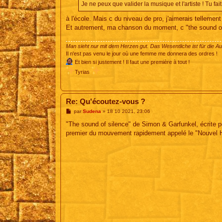
Je ne peux que valider la musique et l'artiste ! Tu fa
à l'école. Mais c du niveau de pro, j'aimerais tellement
Et autrement, ma chanson du moment, c "the sound of 
Man sieht nur mit dem Herzen gut. Das Wesentliche ist für die A
Il n'est pas venu le jour où une femme me donnera des ordres !
Et bien si justement ! Il faut une première à tout !
Tyrias
Re: Qu'écoutez-vous ?
M
par
Sudena
»
18 10 2021, 23:06
e
s
"The sound of silence" de Simon & Garfunkel, écrite pou
s
premier du mouvement rapidement appelé le "Nouvel Ho
a
g
e