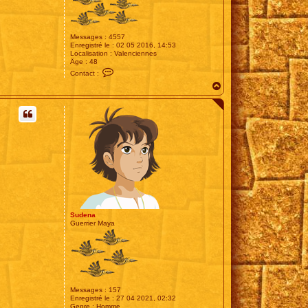
Messages :
4557
Enregistré le :
02 05 2016, 14:53
Localisation :
Valenciennes
Âge :
48
C
Contact :
o
H
n
t
a
a
u
c
t
t
e
r
T
E
E
G
E
R
5
9
Sudena
Guerrier Maya
Messages :
157
Enregistré le :
27 04 2021, 02:32
Genre :
Homme