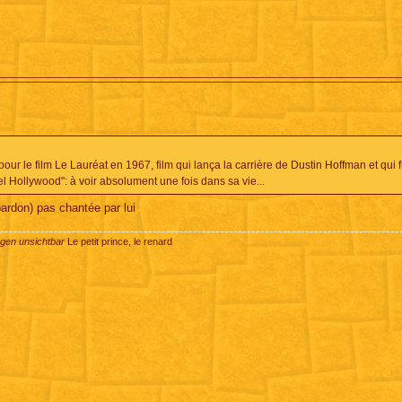
our le film Le Lauréat en 1967, film qui lança la carrière de Dustin Hoffman et qui f
Hollywood": à voir absolument une fois dans sa vie...
pardon) pas chantée par lui
ugen unsichtbar
Le petit prince, le renard