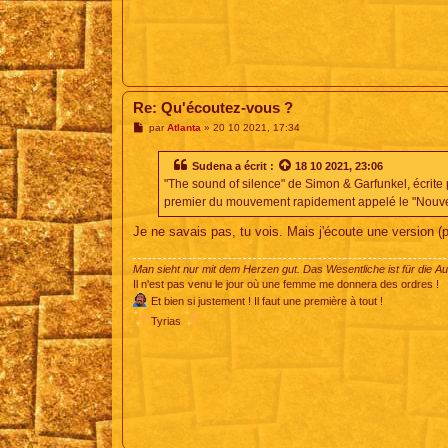
Re: Qu'écoutez-vous ?
M
par
Atlanta
»
20 10 2021, 17:34
e
s
s
Sudena
a écrit :
18 10 2021, 23:06
a
"The sound of silence" de Simon & Garfunkel, écrite p
g
e
premier du mouvement rapidement appelé le "Nouvel 
Je ne savais pas, tu vois. Mais j'écoute une version (
Man sieht nur mit dem Herzen gut. Das Wesentliche ist für die A
Il n'est pas venu le jour où une femme me donnera des ordres !
Et bien si justement ! Il faut une première à tout !
Tyrias