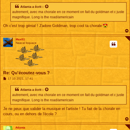
s
s
Atlanta
a écrit :
a
autrement, avec ma chorale en ce moment on fait du goldman et c juste
g
e
magnifique. Long is the road/americain
Oh c'est trop génial ! J'adore Goldman, trop cool ta chorale
Max01
Naacal loquace
Re: Qu'écoutez-vous ?
M
17 10 2021, 17:41
e
s
s
Atlanta
a écrit :
a
autrement, avec ma chorale en ce moment on fait du goldman et c juste
g
e
magnifique. Long is the road/americain
Je ne peux que valider la musique et l'artiste ! Tu fait de la chorale en
cours, ou en dehors de l'école ?
Atlanta