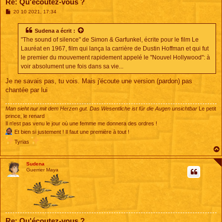
Re: Qu'écoutez-vous ?
M
20 10 2021, 17:34
e
s
s
Sudena
a écrit :
a
"The sound of silence" de Simon & Garfunkel, écrite pour le film Le
g
e
Lauréat en 1967, film qui lança la carrière de Dustin Hoffman et qui fut
le premier du mouvement rapidement appelé le "Nouvel Hollywood": à
voir absolument une fois dans sa vie...
Je ne savais pas, tu vois. Mais j'écoute une version (pardon) pas
chantée par lui
Man sieht nur mit dem Herzen gut. Das Wesentliche ist für die Augen unsichtbar
Le petit
prince, le renard
Il n'est pas venu le jour où une femme me donnera des ordres !
Et bien si justement ! Il faut une première à tout !
Tyrias
Sudena
Guerrier Maya
Re: Qu'écoutez-vous ?