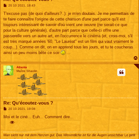
M
20 10 2021, 18:43
e
s
T'excuse pas (de quoi d'ailleurs?..): je m'en doutais. Je me permettais de
s
te faire connaître l'origine de cette chanson d'une part parce qu'il est
a
g
toujours intéressant de savoir d'où vient une oeuvre (ne serait-ce que
e
pour la culture générale), d'autre part parce que celle-ci offre une
passerelle vers un autre art, en l'occurrence le cinéma (et, crois-moi, s'il
est très marqué années '60, "Le Lauréat" est un film qui vaut vraiment le
coup...). Comme on dit, on en apprend tous les jours, et tu te coucheras
ainsi un peu moins bête ce soir
...
Atlanta
Maître Shaolin
Re: Qu'écoutez-vous ?
M
20 10 2021, 19:08
e
s
Moi et le ciné... Euh... Comment dire...
s
a
g
e
Man sieht nur mit dem Herzen gut. Das Wesentliche ist für die Augen unsichtbar
Le petit