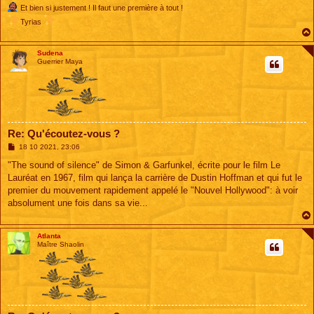
Et bien si justement ! Il faut une première à tout !
Tyrias
Sudena
Guerrier Maya
Re: Qu'écoutez-vous ?
M
18 10 2021, 23:06
e
s
"The sound of silence" de Simon & Garfunkel, écrite pour le film Le
s
Lauréat en 1967, film qui lança la carrière de Dustin Hoffman et qui fut le
a
g
premier du mouvement rapidement appelé le "Nouvel Hollywood": à voir
e
absolument une fois dans sa vie...
Atlanta
Maître Shaolin