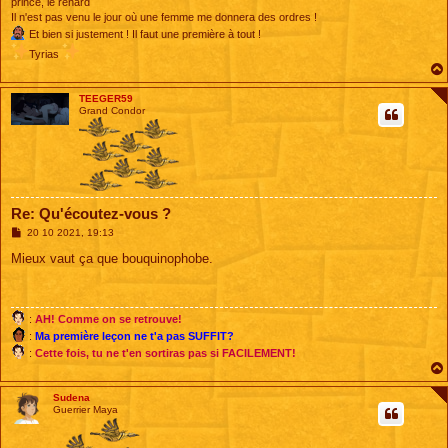
prince, le renard
Il n'est pas venu le jour où une femme me donnera des ordres !
Et bien si justement ! Il faut une première à tout !
Tyrias
TEEGER59
Grand Condor
Re: Qu'écoutez-vous ?
M
20 10 2021, 19:13
e
s
Mieux vaut ça que bouquinophobe.
s
a
g
e
:
AH! Comme on se retrouve!
:
Ma première leçon ne t'a pas SUFFIT?
:
Cette fois, tu ne t'en sortiras pas si FACILEMENT!
Sudena
Guerrier Maya