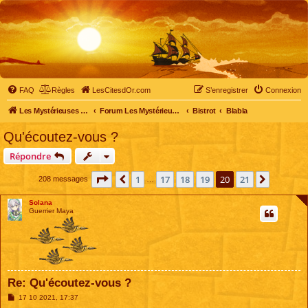
FAQ
Règles
LesCitesdOr.com
S’enregistrer
Connexion
Les Mystérieuses Cités d'Or - LesCitesdOr.com
Forum Les Mystérieuses Cités d'Or
Bistrot
Blabla
Qu'écoutez-vous ?
Répondre
Page
20
sur
21
1
17
18
19
20
21
Précédente
Suivant
208 messages
…
Solana
Guerrier Maya
Re: Qu'écoutez-vous ?
M
17 10 2021, 17:37
e