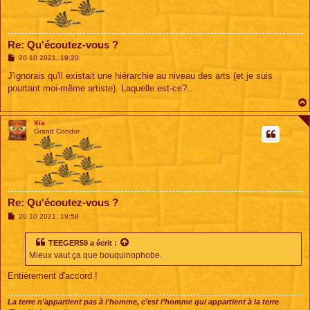
Re: Qu'écoutez-vous ?
M
20 10 2021, 19:20
e
s
J'ignorais qu'il existait une hiérarchie au niveau des arts (et je suis
s
pourtant moi-même artiste). Laquelle est-ce?..
a
g
e
Xia
Grand Condor
Re: Qu'écoutez-vous ?
M
20 10 2021, 19:58
e
s
s
TEEGER59
a écrit :
a
Mieux vaut ça que bouquinophobe.
g
e
Entièrement d'accord !
La terre n’appartient pas à l’homme, c’est l’homme qui appartient à la terre