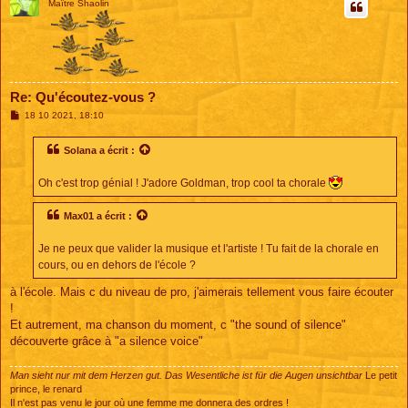
Maître Shaolin
Re: Qu'écoutez-vous ?
M
18 10 2021, 18:10
e
s
s
Solana
a écrit :
a
g
e
Oh c'est trop génial ! J'adore Goldman, trop cool ta chorale
Max01
a écrit :
Je ne peux que valider la musique et l'artiste ! Tu fait de la chorale en
cours, ou en dehors de l'école ?
à l'école. Mais c du niveau de pro, j'aimerais tellement vous faire écouter
!
Et autrement, ma chanson du moment, c "the sound of silence"
découverte grâce à "a silence voice"
Man sieht nur mit dem Herzen gut. Das Wesentliche ist für die Augen unsichtbar
Le petit
prince, le renard
Il n'est pas venu le jour où une femme me donnera des ordres !