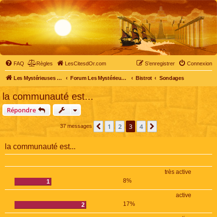
FAQ
Règles
LesCitesdOr.com
S’enregistrer
Connexion
Les Mystérieuses Cités d'Or - LesCitesdOr.com
Forum Les Mystérieuses Cités d'Or
Bistrot
Sondages
la communauté est...
Répondre
1
2
3
4
Précédente
Suivante
37 messages
la communauté est...
très active
8%
1
active
17%
2