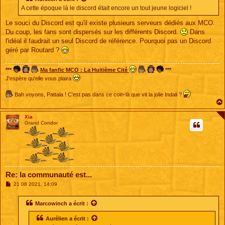
a
A cette époque là le discord était encore un tout jeune logiciel !
g
e
Le souci du Discord est qu'il existe plusieurs serveurs dédiés aux MCO.
Du coup, les fans sont dispersés sur les différents Discord.
Dans
l'idéal il faudrait un seul Discord de référence. Pourquoi pas un Discord
géré par Routard ?
***
Ma fanfic MCO : La Huitième Cité
***
J'espère qu'elle vous plaira
Bah voyons, Pattala ! C'est pas dans ce coin-là que vit la jolie Indali ?
Xia
Grand Condor
Re: la communauté est...
M
21 08 2021, 14:09
e
s
s
Marcowinch
a écrit :
a
g
Aurélien
a écrit :
e