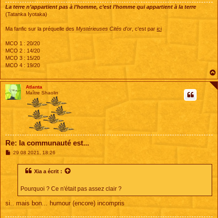
La terre n’appartient pas à l’homme, c’est l’homme qui appartient à la terre
(Tatanka Iyotaka)
Ma fanfic sur la préquelle des
Mystérieuses Cités d'or
, c'est par
ici
MCO 1 : 20/20
MCO 2 : 14/20
MCO 3 : 15/20
MCO 4 : 19/20
Atlanta
Maître Shaolin
Re: la communauté est...
M
29 08 2021, 18:26
e
s
s
Xia
a écrit :
a
g
e
Pourquoi ? Ce n'était pas assez clair ?
si.. mais bon... humour (encore) incompris