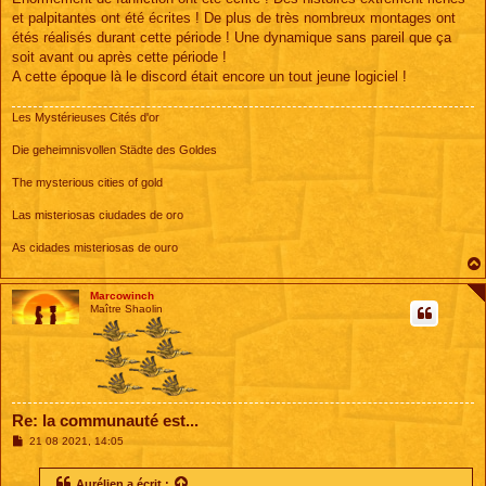
et palpitantes ont été écrites ! De plus de très nombreux montages ont
étés réalisés durant cette période ! Une dynamique sans pareil que ça
soit avant ou après cette période !
A cette époque là le discord était encore un tout jeune logiciel !
Les Mystérieuses Cités d'or
Die geheimnisvollen Städte des Goldes
The mysterious cities of gold
Las misteriosas ciudades de oro
As cidades misteriosas de ouro
Marcowinch
Maître Shaolin
Re: la communauté est...
M
21 08 2021, 14:05
e
s
s
Aurélien
a écrit :