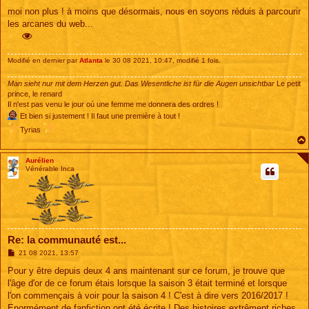
e
s
moi non plus ! à moins que désormais, nous en soyons réduis à parcourir
s
les arcanes du web...
a
g
e
Modifié en dernier par
Atlanta
le 30 08 2021, 10:47, modifié 1 fois.
Man sieht nur mit dem Herzen gut. Das Wesentliche ist für die Augen unsichtbar
Le petit
prince, le renard
Il n'est pas venu le jour où une femme me donnera des ordres !
Et bien si justement ! Il faut une première à tout !
Tyrias
Aurélien
Vénérable Inca
Re: la communauté est...
M
21 08 2021, 13:57
e
s
Pour y être depuis deux 4 ans maintenant sur ce forum, je trouve que
s
l'âge d'or de ce forum étais lorsque la saison 3 était terminé et lorsque
a
g
l'on commençais à voir pour la saison 4 ! C'est à dire vers 2016/2017 !
e
Enormément de fanfiction ont été écrite ! Des histoires extrêment riches