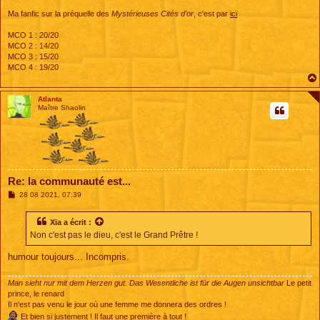
Ma fanfic sur la préquelle des
Mystérieuses Cités d'or
, c'est par
ici
MCO 1 : 20/20
MCO 2 : 14/20
MCO 3 : 15/20
MCO 4 : 19/20
Atlanta
Maître Shaolin
Re: la communauté est...
M
28 08 2021, 07:39
e
s
s
Xia
a écrit :
a
Non c'est pas le dieu, c'est le Grand Prêtre !
g
e
humour toujours... Incompris.
Man sieht nur mit dem Herzen gut. Das Wesentliche ist für die Augen unsichtbar
Le petit
prince, le renard
Il n'est pas venu le jour où une femme me donnera des ordres !
Et bien si justement ! Il faut une première à tout !