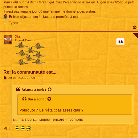
Man sieht nur mit dem Herzen gut. Das Wesentliche ist für die Augen unsichtbar
Le petit
prince, le renard
Il n'est pas venu le jour où une femme me donnera des ordres !
Et bien si justement ! Il faut une première à tout !
Tyrias
Xia
Grand Condor
Re: la communauté est...
M
29 08 2021, 20:05
e
s
s
Atlanta
a écrit :
a
g
Xia
a écrit :
e
Pourquoi ? Ce n'était pas assez clair ?
si.. mais bon... humour (encore) incompris
Pfff...