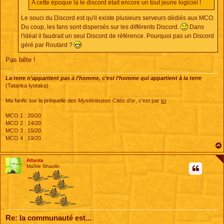
A cette époque là le discord était encore un tout jeune logiciel !
Le souci du Discord est qu'il existe plusieurs serveurs dédiés aux MCO.
Du coup, les fans sont dispersés sur les différents Discord.
Dans
l'idéal il faudrait un seul Discord de référence. Pourquoi pas un Discord
géré par Routard ?
Pas bête !
La terre n’appartient pas à l’homme, c’est l’homme qui appartient à la terre
(Tatanka Iyotaka)
Ma fanfic sur la préquelle des
Mystérieuses Cités d'or
, c'est par
ici
MCO 1 : 20/20
MCO 2 : 14/20
MCO 3 : 15/20
MCO 4 : 19/20
Atlanta
Maître Shaolin
Re: la communauté est...