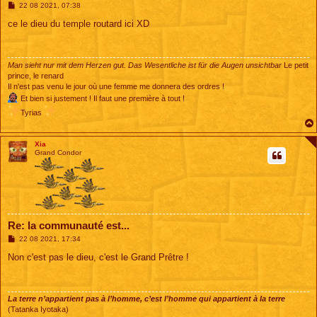
M
22 08 2021, 07:38
e
s
ce le dieu du temple routard ici XD
s
a
g
e
Man sieht nur mit dem Herzen gut. Das Wesentliche ist für die Augen unsichtbar
Le petit
prince, le renard
Il n'est pas venu le jour où une femme me donnera des ordres !
Et bien si justement ! Il faut une première à tout !
Tyrias
Xia
Grand Condor
Re: la communauté est...
M
22 08 2021, 17:34
e
s
Non c'est pas le dieu, c'est le Grand Prêtre !
s
a
g
e
La terre n’appartient pas à l’homme, c’est l’homme qui appartient à la terre
(Tatanka Iyotaka)