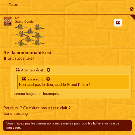
Tyrias
Xia
Grand Condor
Re: la communauté est...
M
28 08 2021, 19:17
e
s
s
Atlanta
a écrit :
a
g
Xia
a écrit :
e
Non c'est pas le dieu, c'est le Grand Prêtre !
humour toujours... Incompris.
Pourquoi ? Ce n'était pas assez clair ?
Sans titre.png
Vous n’avez pas les permissions nécessaires pour voir les fichiers joints à ce
message.