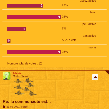
assez active
17%
2
boaf
25%
3
peu active
8%
1
pas active
Aucun vote
0
morte
25%
3
Nombre total de votes :
12
Atlanta
Maître Shaolin
Re: la communauté est...
M
21 08 2021, 08:15