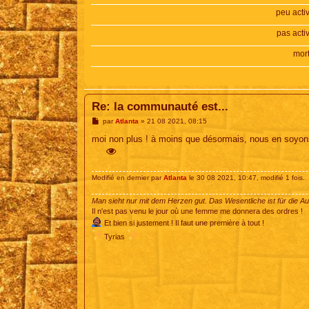
peu acti
pas acti
mor
Re: la communauté est...
M
par
Atlanta
»
21 08 2021, 08:15
e
s
moi non plus ! à moins que désormais, nous en soyons
s
a
g
e
Modifié en dernier par
Atlanta
le 30 08 2021, 10:47, modifié 1 fois.
Man sieht nur mit dem Herzen gut. Das Wesentliche ist für die A
Il n'est pas venu le jour où une femme me donnera des ordres !
Et bien si justement ! Il faut une première à tout !
Tyrias