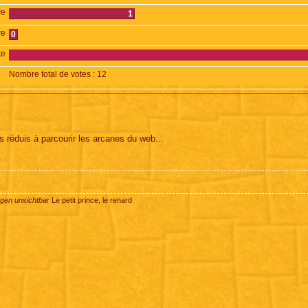
ve
1
ve
0
te
Nombre total de votes :
12
 réduis à parcourir les arcanes du web...
ugen unsichtbar
Le petit prince, le renard