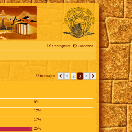
S’enregistrer
Connexion
1
2
3
4
Précédente
Suivante
37 messages
8%
17%
17%
25%
3