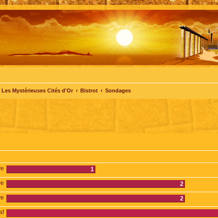
Les Mystérieuses Cités d'Or
Bistrot
Sondages
ve
1
ve
2
ve
2
af