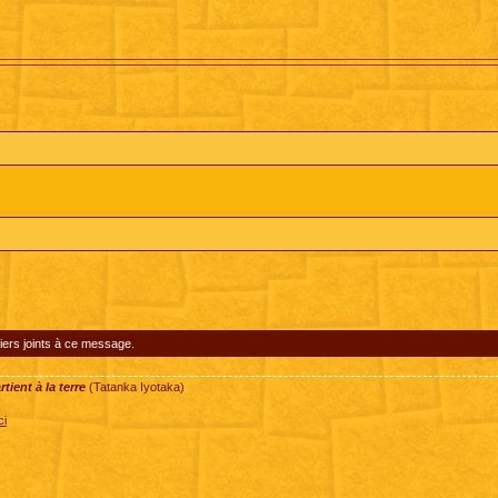
iers joints à ce message.
ient à la terre
(Tatanka Iyotaka)
ci