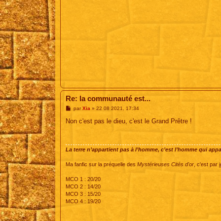
Re: la communauté est...
M
par
Xia
»
22 08 2021, 17:34
e
s
Non c'est pas le dieu, c'est le Grand Prêtre !
s
a
g
e
La terre n’appartient pas à l’homme, c’est l’homme qui appart
Ma fanfic sur la préquelle des
Mystérieuses Cités d'or
, c'est par
i
MCO 1 : 20/20
MCO 2 : 14/20
MCO 3 : 15/20
MCO 4 : 19/20