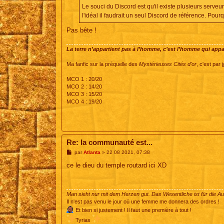
Le souci du Discord est qu'il existe plusieurs serve
l'idéal il faudrait un seul Discord de référence. Po
Pas bête !
La terre n’appartient pas à l’homme, c’est l’homme qui appart
Ma fanfic sur la préquelle des
Mystérieuses Cités d'or
, c'est par
i
MCO 1 : 20/20
MCO 2 : 14/20
MCO 3 : 15/20
MCO 4 : 19/20
Re: la communauté est...
M
par
Atlanta
»
22 08 2021, 07:38
e
s
ce le dieu du temple routard ici XD
s
a
g
e
Man sieht nur mit dem Herzen gut. Das Wesentliche ist für die A
Il n'est pas venu le jour où une femme me donnera des ordres !
Et bien si justement ! Il faut une première à tout !
Tyrias