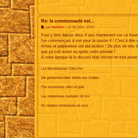
Re: la communauté est...
M
par
Aurélien
»
21 08 2021, 13:57
e
s
Pour y être depuis deux 4 ans maintenant sur ce forum, 
s
l'on commençais à voir pour la saison 4 ! C'est à dire
a
g
riches et palpitantes ont été écrites ! De plus de trè
e
que ça soit avant ou après cette période !
A cette époque là le discord était encore un tout jeune l
Les Mystérieuses Cités d'or
Die geheimnisvollen Städte des Goldes
The mysterious cities of gold
Las misteriosas ciudades de oro
As cidades misteriosas de ouro