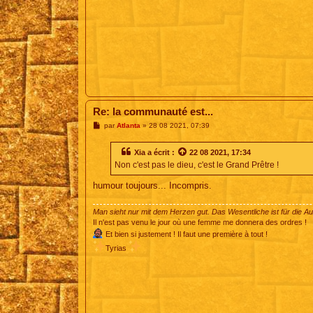
Re: la communauté est...
M
par
Atlanta
»
28 08 2021, 07:39
e
s
s
Xia
a écrit :
22 08 2021, 17:34
a
Non c'est pas le dieu, c'est le Grand Prêtre !
g
e
humour toujours... Incompris.
Man sieht nur mit dem Herzen gut. Das Wesentliche ist für die A
Il n'est pas venu le jour où une femme me donnera des ordres !
Et bien si justement ! Il faut une première à tout !
Tyrias