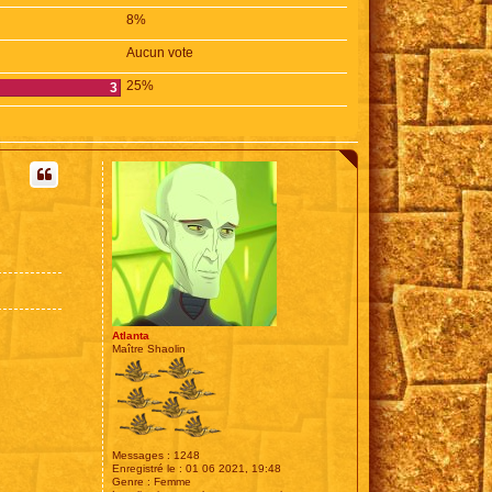
8%
Aucun vote
25%
3
Atlanta
Maître Shaolin
Messages :
1248
Enregistré le :
01 06 2021, 19:48
Genre :
Femme