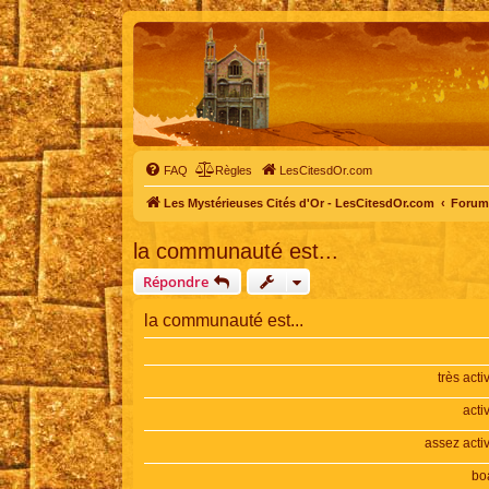
FAQ
Règles
LesCitesdOr.com
Les Mystérieuses Cités d'Or - LesCitesdOr.com
Forum 
la communauté est...
Répondre
la communauté est...
très acti
acti
assez acti
bo