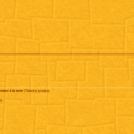
ient à la terre
(Tatanka Iyotaka)
ci