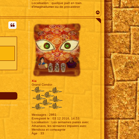
Localisation :
quelque part en train
d'imaginariumer ou de procastiner
H
a
u
t
Xia
Grand Condor
Messages :
2861
Enregistré le :
03 12 2016, 14:53
Localisation :
Les semaines paires avec
Athanaos, les semaines impaires avec
Mendoza et compagnie
Âge :
33