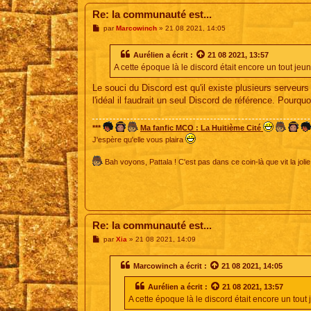
Re: la communauté est...
M
par
Marcowinch
»
21 08 2021, 14:05
e
s
s
Aurélien
a écrit :
21 08 2021, 13:57
a
A cette époque là le discord était encore un tout jeune
g
e
Le souci du Discord est qu'il existe plusieurs serveur
l'idéal il faudrait un seul Discord de référence. Pourq
***
Ma fanfic MCO : La Huitième Cité
J'espère qu'elle vous plaira
Bah voyons, Pattala ! C'est pas dans ce coin-là que vit la jolie
Re: la communauté est...
M
par
Xia
»
21 08 2021, 14:09
e
s
s
Marcowinch
a écrit :
21 08 2021, 14:05
a
g
Aurélien
a écrit :
21 08 2021, 13:57
e
A cette époque là le discord était encore un tout j