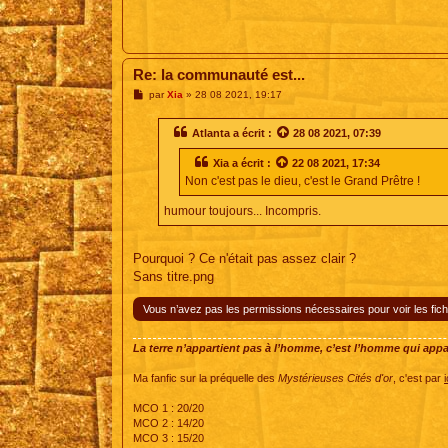
Re: la communauté est...
M
par
Xia
»
28 08 2021, 19:17
e
s
s
Atlanta
a écrit :
28 08 2021, 07:39
a
g
Xia
a écrit :
22 08 2021, 17:34
e
Non c'est pas le dieu, c'est le Grand Prêtre !
humour toujours... Incompris.
Pourquoi ? Ce n'était pas assez clair ?
Sans titre.png
Vous n’avez pas les permissions nécessaires pour voir les fich
La terre n’appartient pas à l’homme, c’est l’homme qui appart
Ma fanfic sur la préquelle des
Mystérieuses Cités d'or
, c'est par
i
MCO 1 : 20/20
MCO 2 : 14/20
MCO 3 : 15/20