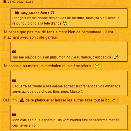
M
18 03 2021, 21:35
e
s
s
kally_MCO
a écrit :
a
François Ier me donne des envies de meurtre, mais j'ai bien-aimé le
g
e
retour du blond à la tête d'ange
Je pense que pas mal de fans aiment bien ce personnage...Il est
attachant avec son côté gaffeur.
Tao me plaît de plus en plus, mon nouveau fiancé, c'est décidé !
Je connais au moins un citédorien qui va être jaloux !
Laguerra est fidèle à elle-même et c'est surprenant de voir Athanaos
servir à... quelque chose. Bien joué, Marco (;
Oui : fini,
de te planquer et laisser les autres faire tout le boulot !
Mon côté sadique espère qu'ils vont bientôt être séparés/malmenés,
ces héros en or...