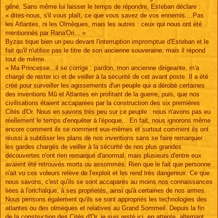
gêné. Sans même lui laisser le temps de répondre, Esteban déclare :
« dites-nous, s'il vous plaît, ce que vous savez de vos ennemis....Pas
les Atlantes, ni les Olmèques, mais les autres : ceux qui nous ont été
mentionnés par Rana'Ori... »
Byzas tique bien un peu devant l'interruption impromptue d'Esteban et le
fait qu'il n'utilise pas le titre de son ancienne souveraine, mais il répond
tout de même.
« Ma Princesse...il se corrige : pardon, mon ancienne dirigeante, m'a
chargé de rester ici et de veiller à la sécurité de cet avant poste. Il a été
créé pour surveiller les agissements d'un peuple qui a dérobé certaines
des inventions Mû et Atlantes en profitant de la guerre, puis, que nos
civilisations étaient accaparées par la construction des six premières
Cités d'Or. Nous en savons très peu sur ce peuple : nous n'avons pas eu
réellement le temps d'enquêter à l'époque... En fait, nous ignorons même
encore comment ils se nomment eux-mêmes et surtout comment ils ont
réussi à subtiliser les plans de nos inventions sans se faire remarquer :
les gardes chargés de veiller à la sécurité de nos plus grandes
découvertes n'ont rien remarqué d'anormal, mais plusieurs d'entre eux
avaient été retrouvés morts ou assommés. Rien que le fait que personne
n'ait vu ces voleurs relève de l'exploit et les rend très dangereux. Ce que
nous savons, c'est qu'ils se sont accaparés au moins nos connaissances
liées à l'orichalque, à ses propriétés, ainsi qu'à certaines de nos armes.
Nous pensons également qu'ils se sont appropriés les technologies des
atlantes ou des olmèques et relatives au Grand Sommeil. Depuis la fin
de la construction des Cités d'Or, je suis resté ici, en attente, alternant