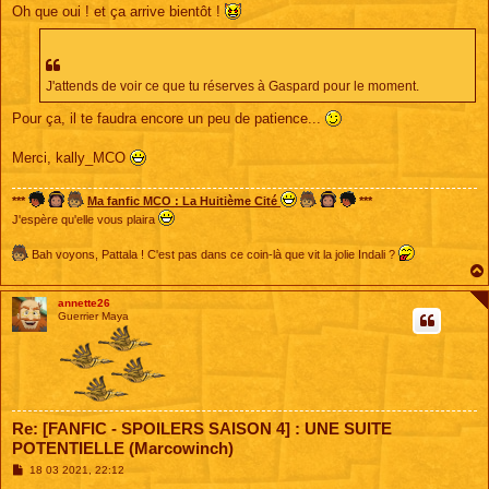
Oh que oui ! et ça arrive bientôt !
J'attends de voir ce que tu réserves à Gaspard pour le moment.
Pour ça, il te faudra encore un peu de patience...
Merci, kally_MCO
***
Ma fanfic MCO : La Huitième Cité
***
J'espère qu'elle vous plaira
Bah voyons, Pattala ! C'est pas dans ce coin-là que vit la jolie Indali ?
annette26
Guerrier Maya
Re: [FANFIC - SPOILERS SAISON 4] : UNE SUITE
POTENTIELLE (Marcowinch)
M
18 03 2021, 22:12
e