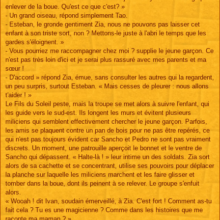
enlever de la boue. Qu'est ce que c'est? »
- Un grand oiseau, répond simplement Tao.
- Esteban, le gronde gentiment Zia, nous ne pouvons pas laisser cet
enfant à son triste sort, non ? Mettons-le juste à l'abri le temps que les
gardes s'éloignent. »
- Vous pourriez me raccompagner chez moi ? supplie le jeune garçon. Ce
n'est pas très loin d'ici et je serai plus rassuré avec mes parents et ma
sœur !
- D'accord » répond Zia, émue, sans consulter les autres qui la regardent,
un peu surpris, surtout Esteban. « Mais cesses de pleurer : nous allons
t'aider ! »
Le Fils du Soleil peste, mais la troupe se met alors à suivre l'enfant, qui
les guide vers le sud-est. Ils longent les murs et évitent plusieurs
miliciens qui semblent effectivement chercher le jeune garçon. Parfois,
les amis se plaquent contre un pan de bois pour ne pas être repérés, ce
qui n'est pas toujours évident car Sancho et Pedro ne sont pas vraiment
discrets. Un moment, une patrouille aperçoit le bonnet et le ventre de
Sancho qui dépassent. « Halte-là ! » leur intime un des soldats. Zia sort
alors de sa cachette et se concentrant, utilise ses pouvoirs pour déplacer
la planche sur laquelle les miliciens marchent et les faire glisser et
tomber dans la boue, dont ils peinent à se relever. Le groupe s'enfuit
alors.
« Wooah ! dit Ivan, soudain émerveillé, à Zia. C'est fort ! Comment as-tu
fait cela ? Tu es une magicienne ? Comme dans les histoires que me
raconte ma maman ? »