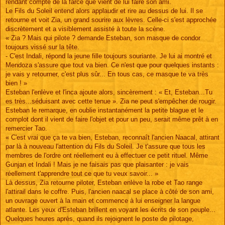
rendant compte de la farce que vient de lui faire son ami.
Le Fils du Soleil entend alors applaudir et rire au dessus de lui. Il se
retourne et voit Zia, un grand sourire aux lèvres. Celle-ci s'est approchée
discrètement et a visiblement assisté à toute la scène.
« Zia ? Mais qui pilote ? demande Esteban, son masque de condor
toujours vissé sur la tête.
- C'est Indali, répond la jeune fille toujours souriante. Je lui ai montré et
Mendoza s'assure que tout va bien. Ce n'est que pour quelques instants :
je vais y retourner, c'est plus sûr... En tous cas, ce masque te va très
bien ! »
Esteban l'enlève et l'inca ajoute alors, sincèrement : « Et, Esteban...Tu
es très...séduisant avec cette tenue ». Zia ne peut s'empêcher de rougir.
Esteban le remarque, en oublie instantanément la petite blague et le
complot dont il vient de faire l'objet et pour un peu, serait même prêt à en
remercier Tao.
« C'est vrai que ça te va bien, Esteban, reconnaît l'ancien Naacal, attirant
par là à nouveau l'attention du Fils du Soleil. Je t'assure que tous les
membres de l'ordre ont réellement eu à effectuer ce petit rituel. Même
Gunjan et Indali ! Mais je ne faisais pas que plaisanter : je vais
réellement t'apprendre tout ce que tu veux savoir... »
Là dessus, Zia retourne piloter, Esteban enlève la robe et Tao range
l'attirail dans le coffre. Puis, l'ancien naacal se place à côté de son ami,
un ouvrage ouvert à la main et commence à lui enseigner la langue
atlante. Les yeux d'Esteban brillent en voyant les écrits de son peuple...
Quelques heures après, quand ils rejoignent le poste de pilotage,