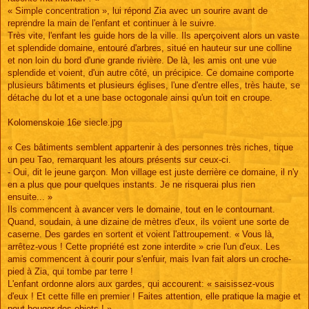
« Simple concentration », lui répond Zia avec un sourire avant de
reprendre la main de l'enfant et continuer à le suivre.
Très vite, l'enfant les guide hors de la ville. Ils aperçoivent alors un vaste
et splendide domaine, entouré d'arbres, situé en hauteur sur une colline
et non loin du bord d'une grande rivière. De là, les amis ont une vue
splendide et voient, d'un autre côté, un précipice. Ce domaine comporte
plusieurs bâtiments et plusieurs églises, l'une d'entre elles, très haute, se
détache du lot et a une base octogonale ainsi qu'un toit en croupe.
Kolomenskoie 16e siecle.jpg
« Ces bâtiments semblent appartenir à des personnes très riches, tique
un peu Tao, remarquant les atours présents sur ceux-ci.
- Oui, dit le jeune garçon. Mon village est juste derrière ce domaine, il n'y
en a plus que pour quelques instants. Je ne risquerai plus rien
ensuite... »
Ils commencent à avancer vers le domaine, tout en le contournant.
Quand, soudain, à une dizaine de mètres d'eux, ils voient une sorte de
caserne. Des gardes en sortent et voient l'attroupement. « Vous là,
arrêtez-vous ! Cette propriété est zone interdite » crie l'un d'eux. Les
amis commencent à courir pour s'enfuir, mais Ivan fait alors un croche-
pied à Zia, qui tombe par terre !
L'enfant ordonne alors aux gardes, qui accourent: « saisissez-vous
d'eux ! Et cette fille en premier ! Faites attention, elle pratique la magie et
peut bouger des objets ! »