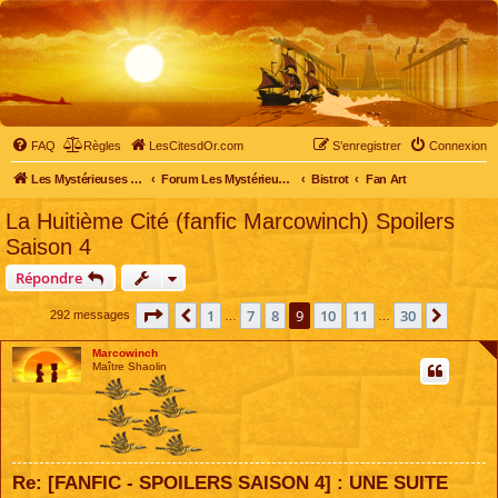
FAQ
Règles
LesCitesdOr.com
S’enregistrer
Connexion
Les Mystérieuses Cités d'Or - LesCitesdOr.com
Forum Les Mystérieuses Cités d'Or
Bistrot
Fan Art
La Huitième Cité (fanfic Marcowinch) Spoilers
Saison 4
Répondre
Page
9
sur
30
1
7
8
9
10
11
30
Précédente
Suivan
292 messages
…
…
Marcowinch
Maître Shaolin
Re: [FANFIC - SPOILERS SAISON 4] : UNE SUITE