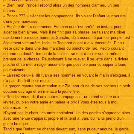
« Bien, mon Prince ! répond alors un des hommes d'armes, un peu
surpris.
« Prince ??? » s'écrient les compagnons. Ils voient l'enfant leur sourire
d'une joie mauvaise.
« Espèce de... » commence Esteban qui s'est arrêté un instant pour
aider sa bien aimée. Mais il ne finit pas sa phrase, se faisant maîtriser
rapidement par deux hommes.Sancho, déjà essoufflé par leur périple, est
également vite arrêté. Indali et Tao sont quant à eux encerclés. Pichu
reste caché dans une des manches du poncho de Tao. Pedro courant
comme un dératé, tombe de la colline, se met à rouler sur lui-même,
prenant de la vitesse. Réussissant à se relever, il se jette dans la riviere
proche et se met à nager aussi vite que possible pour échapper à leurs
poursuivants.
« Laissez celui-là, dit Ivan à ses hommes en voyant le marin s'éloigner, il
n'a pas d'intérêt pour moi ».
Le garçon reporte son attention sur Zia, sort d'une de ses poches un petit
couteau ouvragé et en menace la jeune fille.
« Rendez-vous, dit-il aux autres compagnons, un grand sourire aux
lèvres, ou bien votre amie en paiera le prix ! Vous êtes tous à moi,
désormais ! ».
N'ayant pas le choix, les amis capitulent. Un des gardes s'approche alors
avec une tenue d'apparat propre et la tend à Ivan, qui la lui prend d'un
geste brusque.
Tandis que l'enfant se change devant eux, sans pudeur aucune, le garde