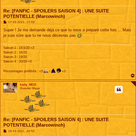
Re: [FANFIC - SPOILERS SAISON 4] : UNE SUITE
POTENTIELLE (Marcowinch)
M
17 03 2021, 17:53
e
s
Super ! Je me demande déjà ce que tu nous a préparé cette fois ... Mais
s
je suis sûre que tu ne nous décevras pas
a
g
e
Saison 1 : 19,5/20 <3
Saison 2 : 15/20
Saison 3 : 19/20
Saison 4 : 20/20 <3
Personnages préférés : <3
/
<3
kally_MCO
Guerrier Maya
Re: [FANFIC - SPOILERS SAISON 4] : UNE SUITE
POTENTIELLE (Marcowinch)
M
18 03 2021, 20:52
e