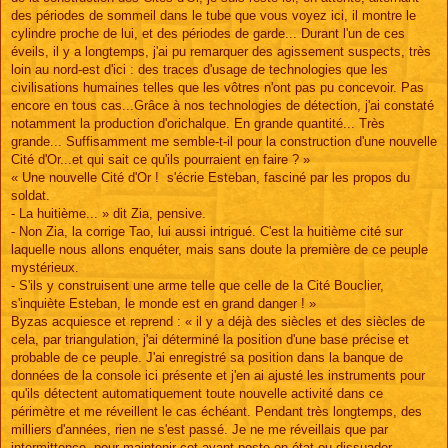
des périodes de sommeil dans le tube que vous voyez ici, il montre le
cylindre proche de lui, et des périodes de garde... Durant l'un de ces
éveils, il y a longtemps, j'ai pu remarquer des agissement suspects, très
loin au nord-est d'ici : des traces d'usage de technologies que les
civilisations humaines telles que les vôtres n'ont pas pu concevoir. Pas
encore en tous cas...Grâce à nos technologies de détection, j'ai constaté
notamment la production d'orichalque. En grande quantité... Très
grande... Suffisamment me semble-t-il pour la construction d'une nouvelle
Cité d'Or...et qui sait ce qu'ils pourraient en faire ? »
« Une nouvelle Cité d'Or ! s'écrie Esteban, fasciné par les propos du
soldat.
- La huitième... » dit Zia, pensive.
- Non Zia, la corrige Tao, lui aussi intrigué. C'est la huitième cité sur
laquelle nous allons enquéter, mais sans doute la première de ce peuple
mystérieux.
- S'ils y construisent une arme telle que celle de la Cité Bouclier,
s'inquiète Esteban, le monde est en grand danger ! »
Byzas acquiesce et reprend : « il y a déjà des siècles et des siècles de
cela, par triangulation, j'ai déterminé la position d'une base précise et
probable de ce peuple. J'ai enregistré sa position dans la banque de
données de la console ici présente et j'en ai ajusté les instruments pour
qu'ils détectent automatiquement toute nouvelle activité dans ce
périmètre et me réveillent le cas échéant. Pendant très longtemps, des
milliers d'années, rien ne s'est passé. Je ne me réveillais que par
intermittence, pour maintenir cet avant poste en état ou dissuader