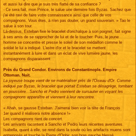
et aussi lui dire que je suis très flatté de sa confiance ?
- Ce sera fait, mon Prince, le salue une dernière fois Byzas. Sachez que
j'ai été ravi de faire votre connaissance ainsi que celle de vos
compagnons. Vous êtes, à n'en pas douter, un grand souverain. » Tao le
salue à son tour.
Là-dessus, Esteban fixe le bracelet d'orichalque à son poignet, fait signe
à ses amis de se rapprocher de lui et de le toucher. Puis, le jeune
homme se concentre et presse le soleil de son médaillon comme le
soldat le lui a indiqué. L'astre d'or et le bracelet se mettent
instantanément à luire et dans un éclat de vive lumière jaune, les
compagnons disparaissent...
Près du Grand Condor. Environs de Constantinople. Empire
Ottoman. Nuit.
La joyeuse troupe vient de se matérialiser près de l'Oiseau d'Or. Comme
indiqué par Byzas, le bracelet que portait Esteban se désagrège, tombant
en poussière...Sancho et Pedro viennent de sursauter en voyant les
compagnons apparaître et viennent à leur rencontre.
« Ahah, se gausse Esteban. J'aimerai bien voir la tête de François
1er quand il réalisera notre absence !»
Les compagnons rient de concert.
Les arrivants racontent à Sancho et Pedro leurs récentes aventures.
Isabella, quant à elle, se rend dans la soute où les artefacts muens sont
entreposés et touche la Pierre d'Ophir, son bras gauche blessé