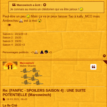
s
s
Marcowinch
a écrit :
a
Je connais au moins un citédorien qui va être jaloux !
g
e
Peut-être un peu
Mais ça va je peux laisser Tao à kally_MCO mais
Ambrochou
est à moi
Saison 1 : 19,5/20 <3
Saison 2 : 15/20
Saison 3 : 19/20
Saison 4 : 20/20 <3
Personnages préférés : <3
/
<3
Marcowinch
Maître Shaolin
Re: [FANFIC - SPOILERS SAISON 4] : UNE SUITE
POTENTIELLE (Marcowinch)
M
19 03 2021, 09:43
e
s
La 8e Cité