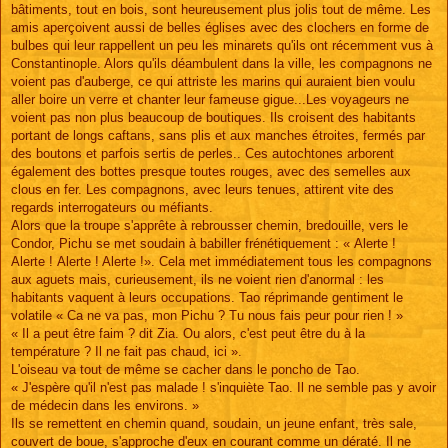
bâtiments, tout en bois, sont heureusement plus jolis tout de même. Les
amis aperçoivent aussi de belles églises avec des clochers en forme de
bulbes qui leur rappellent un peu les minarets qu'ils ont récemment vus à
Constantinople. Alors qu'ils déambulent dans la ville, les compagnons ne
voient pas d'auberge, ce qui attriste les marins qui auraient bien voulu
aller boire un verre et chanter leur fameuse gigue...Les voyageurs ne
voient pas non plus beaucoup de boutiques. Ils croisent des habitants
portant de longs caftans, sans plis et aux manches étroites, fermés par
des boutons et parfois sertis de perles.. Ces autochtones arborent
également des bottes presque toutes rouges, avec des semelles aux
clous en fer. Les compagnons, avec leurs tenues, attirent vite des
regards interrogateurs ou méfiants.
Alors que la troupe s'apprête à rebrousser chemin, bredouille, vers le
Condor, Pichu se met soudain à babiller frénétiquement : « Alerte !
Alerte ! Alerte ! Alerte !». Cela met immédiatement tous les compagnons
aux aguets mais, curieusement, ils ne voient rien d'anormal : les
habitants vaquent à leurs occupations. Tao réprimande gentiment le
volatile « Ca ne va pas, mon Pichu ? Tu nous fais peur pour rien ! »
« Il a peut être faim ? dit Zia. Ou alors, c'est peut être du à la
température ? Il ne fait pas chaud, ici ».
L'oiseau va tout de même se cacher dans le poncho de Tao.
« J'espère qu'il n'est pas malade ! s'inquiète Tao. Il ne semble pas y avoir
de médecin dans les environs. »
Ils se remettent en chemin quand, soudain, un jeune enfant, très sale,
couvert de boue, s'approche d'eux en courant comme un dératé. Il ne