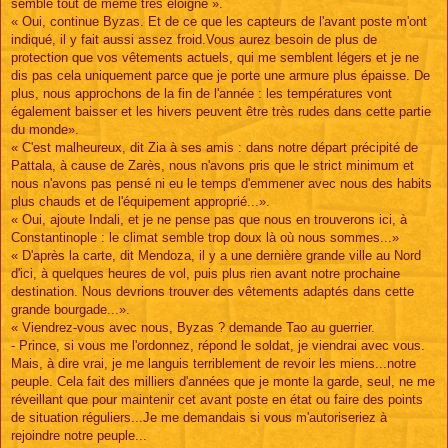
semble tout de même très éloigné ».
« Oui, continue Byzas. Et de ce que les capteurs de l'avant poste m'ont
indiqué, il y fait aussi assez froid.Vous aurez besoin de plus de
protection que vos vêtements actuels, qui me semblent légers et je ne
dis pas cela uniquement parce que je porte une armure plus épaisse. De
plus, nous approchons de la fin de l'année : les températures vont
également baisser et les hivers peuvent être très rudes dans cette partie
du monde».
« C'est malheureux, dit Zia à ses amis : dans notre départ précipité de
Pattala, à cause de Zarès, nous n'avons pris que le strict minimum et
nous n'avons pas pensé ni eu le temps d'emmener avec nous des habits
plus chauds et de l'équipement approprié...».
« Oui, ajoute Indali, et je ne pense pas que nous en trouverons ici, à
Constantinople : le climat semble trop doux là où nous sommes...»
« D'après la carte, dit Mendoza, il y a une dernière grande ville au Nord
d'ici, à quelques heures de vol, puis plus rien avant notre prochaine
destination. Nous devrions trouver des vêtements adaptés dans cette
grande bourgade...».
« Viendrez-vous avec nous, Byzas ? demande Tao au guerrier.
- Prince, si vous me l'ordonnez, répond le soldat, je viendrai avec vous.
Mais, à dire vrai, je me languis terriblement de revoir les miens...notre
peuple. Cela fait des milliers d'années que je monte la garde, seul, ne me
réveillant que pour maintenir cet avant poste en état ou faire des points
de situation réguliers...Je me demandais si vous m'autoriseriez à
rejoindre notre peuple...