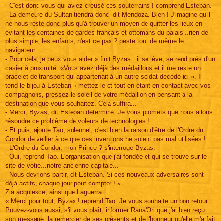
- C'est donc vous qui aviez creusé ces souterrains ! comprend Esteban.
- La demeure du Sultan tiendra donc, dit Mendoza. Bien ! J'imagine qu'il
ne nous reste donc plus qu'à trouver un moyen de quitter les lieux en
évitant les centaines de gardes français et ottomans du palais...rien de
plus simple, les enfants, n'est ce pas ? peste tout de même le
navigateur...
- Pour cela, je peux vous aider » finit Byzas : il se lève, se rend prés d'un
casier à proximité. «Vous avez déjà des médaillons et il me reste un
bracelet de transport qui appartenait à un autre soldat décédé ici ». Il
tend le bijou à Esteban « mettez-le et tout en étant en contact avec vos
compagnons, pressez le soleil de votre médaillon en pensant à la
destination que vous souhaitez. Cela suffira...
- Merci, Byzas, dit Esteban déterminé. Je vous promets que nous allons
résoudre ce problème de voleurs de technologies !
- Et puis, ajoute Tao, solennel, c'est bien la raison d'être de l'Ordre du
Condor de veiller à ce que ces inventions ne soient pas mal utilisées !
- L'Ordre du Condor, mon Prince ? s'interroge Byzas.
- Oui, reprend Tao. L'organisation que j'ai fondée et qui se trouve sur le
site de votre...notre ancienne capitale...
- Nous devrions partir, dit Esteban. Si ces nouveaux adversaires sont
déjà actifs, chaque jour peut compter ! »
Zia acquiesce, ainsi que Laguerra.
« Merci pour tout, Byzas ! reprend Tao. Je vous souhaite un bon retour.
Pouvez-vous aussi, s'il vous plaît, informer Rana'Ori que j'ai bien reçu
son message, la remercier de ses présents et de l'honneur qu'elle m'a fait