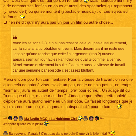
Oui, c'est clair que c'est dur de s'en remettre.
Mais heureusement, il y
a de nombreuses fanfics en cours et aussi des spectacles qui reprennent
(ciné-concert) ou qui se montent (spectacle musical) : cf ces sujets sur
le forum.
Et rien ne dit qu'il n'y aura pas un jour un film ou autre chose...
Avec les saisons 2-3 je n’ai pas ressenti cela, ou pas aussi durement,
car la suite allait probablement venir. Mais désormais il ne reste que
l’espoir qu’une reprise que cette fin largement (trop ?) ouverte
apparaissent un jour. Et les Fanfiction de qualité comme la tienne.
Merci encore et vivement la suite. J’admire aussi ta vitesse de travail
car une semaine par épisode c’est assez bluffant.
Merci encore pour ton commentaire. Pour la vitesse de travail : on va dire
qu'en cela ce satané virus m'aide un peu, car je ne sais pas si, en temps
"normal", j'aurai eu autant de "temps libre" pour écrire... Un adage dit qu'
"à quelque chose, malheur est bon". J'imagine que même cette saleté
d'épidémie aura quand même eu un bon côté. Ca faisait longtemps que je
voulais écrire un peu, mais jamais la disponibilité pour le faire....
***
Ma fanfic MCO : La Huitième Cité
***
J'espère qu'elle vous plaira
Bah voyons, Pattala ! C'est pas dans ce coin-là que vit la jolie Indali ?