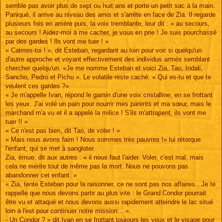
semble pas avoir plus de sept ou huit ans et porte un petit sac à la main.
Paniqué, il arrive au niveau des amis et s'arrête en face de Zia. Il regarde
plusieurs fois en arrière puis, la voix tremblante, leur dit : « au secours,
au secours ! Aidez-moi à me cacher, je vous en prie ! Je suis pourchassé
par des gardes ! Ils vont me tuer ! »
« Calmes-toi ! », dit Esteban, regardant au loin pour voir si quelqu'un
d'autre approche et voyant effectivement des individus armés semblant
chercher quelqu'un. «Je me nomme Esteban et voici Zia, Tao, Indali,
Sancho, Pedro et Pichu ». Le volatile reste caché. « Qui es-tu et que te
veulent ces gardes ?».
« Je m'appelle Ivan, répond le gamin d'une voix cristalline, en se frottant
les yeux. J'ai volé un pain pour nourrir mes parents et ma sœur, mais le
marchand m'a vu et il a appelé la milice ! S'ils m'attrapent, ils vont me
tuer !! »
« Ce n'est pas bien, dit Tao, de voler ! »
« Mais nous avons faim ! Nous sommes très pauvres !» lui rétorque
l'enfant, qui se met à sangloter.
Zia, émue, dit aux autres : « il nous faut l'aider. Voler, c'est mal, mais
cela ne mérite tout de même pas la mort. Nous ne pouvons pas
abandonner cet enfant. »
« Zia, tente Esteban pour la raisonner, ce ne sont pas nos affaires...Je te
rappelle que nous devons partir au plus vite : le Grand Condor pourrait
être vu et attaqué et nous devons aussi rapidement atteindre le lac situé
loin à l'est pour continuer notre mission... ».
- Un Condor ? » dit Ivan en se frottant toujours les yeux et le visage pour