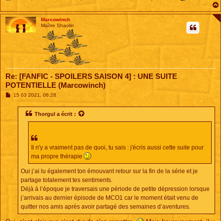
Marcowinch
Maître Shaolin
Re: [FANFIC - SPOILERS SAISON 4] : UNE SUITE
POTENTIELLE (Marcowinch)
M
15 03 2021, 06:28
e
s
s
Thorgul
a écrit :
a
g
e
Il n'y a vraiment pas de quoi, tu sais : j'écris aussi cette suite pour
ma propre thérapie
Oui j’ai lu également ton émouvant retour sur la fin de la série et je
partage totalement tes sentiments.
Déjà à l’époque je traversais une période de petite dépression lorsque
j’arrivais au dernier épisode de MCO1 car le moment était venu de
quitter nos amis après avoir partagé des semaines d’aventures.