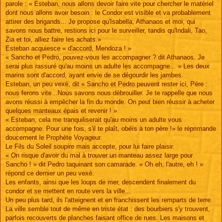
parole : « Esteban, nous allons devoir faire vite pour chercher le matériel
dont nous allons avoir besoin : le Condor est visible et va probablement
attirer des brigands... Je propose qu'Isabella, Athanaos et moi, qui
savons nous battre, restions ici pour le surveiller, tandis qu'Indali, Tao,
Zia et toi, alliez faire les achats.»
Esteban acquiesce « d'accord, Mendoza ! »
« Sancho et Pedro, pouvez-vous les accompagner ? dit Athanaos. Je
serai plus rassuré qu'au moins un adulte les accompagne... » Les deux
marins sont d'accord, ayant envie de se dégourdir les jambes.
Esteban, un peu vexé, dit « Sancho et Pedro peuvent rester ici, Père :
nous ferons vite...Nous savons nous débrouiller. Je te rappelle que nous
avons réussi à empêcher la fin du monde. On peut bien réussir à acheter
quelques manteaux épais et revenir ! »
« Esteban, cela me tranquiliserait qu'au moins un adulte vous
accompagne. Pour une fois, s'il te plaît, obéïs à ton père !» le réprimande
doucement le Prophète Voyageur.
Le Fils du Soleil soupire mais accepte, pour lui faire plaisir.
« On risque d'avoir du mal à trouver un manteau assez large pour
Sancho ! » dit Pedro taquinant son camarade. « Oh eh, l'autre, eh ! »
répond ce dernier un peu vexé.
Les enfants, ainsi que les loups de mer, descendent finalement du
condor et se mettent en route vers la ville...
Un peu plus tard, ils l'atteignent et en franchissent les remparts de terre.
La ville semble tout de même en triste état : des bourbiers s'y trouvent,
parfois recouverts de planches faisant office de rues. Les maisons et