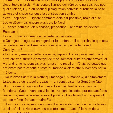
d'éventuels pillards. Mais depuis l'année dernière et je ne sais pas pour
quelle raison, il y a eu beaucoup d'agitation nouvelle autour de la base
adverse et chose curieuse la construction semble
s'être...déplacée...J'ignore comment cela est possible, mais elle se
trouve désormais encore plus vers le Nord.
« L'année dernière, dit Mendoza, préoccupé...Je crains de deviner,
Esteban. ».
Le garçon se retourne pour regarder le navigateur.
« Oui, ajoute Laguerra en regardant les enfants : il est probable que cela
remonte au moment même où vous avez empêché le Grand
Cataclysme !
- Le Cataclysme a en effet été évité, reprend Byzas posément. J'ai en
effet été très surpris d'émerger de mon sommeil suite à votre arrivée ici.
A vrai dire, je ne pensais plus jamais me réveiller : j'étais persuadé que
cet avant poste et tout le reste du monde allaient être pulvérisés par la
météorite...
- Nous avons détruit la pierre qui menaçait l'humanité », dit simplement
Esteban, ce qui stupéfie Byzas. « En construisant la Septième Cité
d'Or :
Solaris
», ajoute-t-il en faisant un clin d'oeil à l'intention de
Mendoza. «Nous avons suivi les instructions laissées par nos ancêtres
respectifs, même si elles auraient pu être plus claires ! » maugrée-t-il
tout de même, faisant sourire Zia.
« Tss..Tss.. »le reprend gentiment Tao en agitant un index et lui faisant
un clin d'oeil. « Nous n'avions pas réellement tranché le nom de la