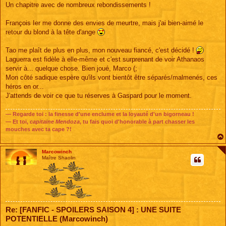
s
Un chapitre avec de nombreux rebondissements !
s
a
g
François Ier me donne des envies de meurtre, mais j'ai bien-aimé le
e
retour du blond à la tête d'ange
Tao me plaît de plus en plus, mon nouveau fiancé, c'est décidé !
Laguerra est fidèle à elle-même et c'est surprenant de voir Athanaos
servir à... quelque chose. Bien joué, Marco (;
Mon côté sadique espère qu'ils vont bientôt être séparés/malmenés, ces
héros en or...
J'attends de voir ce que tu réserves à Gaspard pour le moment.
— Regarde toi : la finesse d'une enclume et la loyauté d'un bigorneau !
— Et toi,
capitaine Mendoza
, tu fais quoi d'honorable à part chasser les
mouches avec ta cape ?!
Marcowinch
Maître Shaolin
Re: [FANFIC - SPOILERS SAISON 4] : UNE SUITE
POTENTIELLE (Marcowinch)