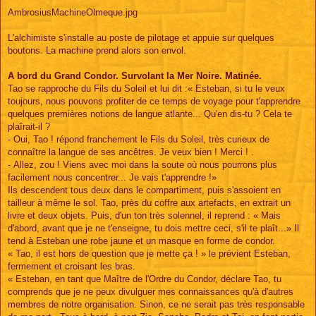
AmbrosiusMachineOlmeque.jpg
L'alchimiste s'installe au poste de pilotage et appuie sur quelques
boutons. La machine prend alors son envol.
A bord du Grand Condor. Survolant la Mer Noire. Matinée.
Tao se rapproche du Fils du Soleil et lui dit :« Esteban, si tu le veux
toujours, nous pouvons profiter de ce temps de voyage pour t'apprendre
quelques premières notions de langue atlante... Qu'en dis-tu ? Cela te
plaîrait-il ?
- Oui, Tao ! répond franchement le Fils du Soleil, très curieux de
connaître la langue de ses ancêtres. Je veux bien ! Merci ! .
- Allez, zou ! Viens avec moi dans la soute où nous pourrons plus
facilement nous concentrer... Je vais t'apprendre !»
Ils descendent tous deux dans le compartiment, puis s'assoient en
tailleur à même le sol. Tao, près du coffre aux artefacts, en extrait un
livre et deux objets. Puis, d'un ton très solennel, il reprend : « Mais
d'abord, avant que je ne t'enseigne, tu dois mettre ceci, s'il te plaît...» Il
tend à Esteban une robe jaune et un masque en forme de condor.
« Tao, il est hors de question que je mette ça ! » le prévient Esteban,
fermement et croisant les bras.
« Esteban, en tant que Maître de l'Ordre du Condor, déclare Tao, tu
comprends que je ne peux divulguer mes connaissances qu'à d'autres
membres de notre organisation. Sinon, ce ne serait pas très responsable