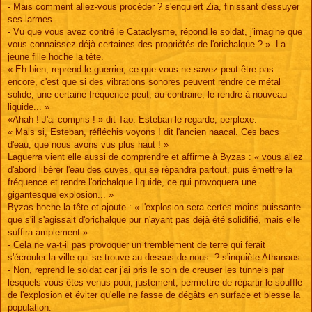
- Mais comment allez-vous procéder ? s'enquiert Zia, finissant d'essuyer
ses larmes.
- Vu que vous avez contré le Cataclysme, répond le soldat, j'imagine que
vous connaissez déjà certaines des propriétés de l'orichalque ? ». La
jeune fille hoche la tête.
« Eh bien, reprend le guerrier, ce que vous ne savez peut être pas
encore, c'est que si des vibrations sonores peuvent rendre ce métal
solide, une certaine fréquence peut, au contraire, le rendre à nouveau
liquide... »
«Ahah ! J'ai compris ! » dit Tao. Esteban le regarde, perplexe.
« Mais si, Esteban, réfléchis voyons ! dit l'ancien naacal. Ces bacs
d'eau, que nous avons vus plus haut ! »
Laguerra vient elle aussi de comprendre et affirme à Byzas : « vous allez
d'abord libérer l'eau des cuves, qui se répandra partout, puis émettre la
fréquence et rendre l'orichalque liquide, ce qui provoquera une
gigantesque explosion... »
Byzas hoche la tête et ajoute : « l'explosion sera certes moins puissante
que s'il s'agissait d'orichalque pur n'ayant pas déjà été solidifié, mais elle
suffira amplement ».
- Cela ne va-t-il pas provoquer un tremblement de terre qui ferait
s'écrouler la ville qui se trouve au dessus de nous ? s'inquiète Athanaos.
- Non, reprend le soldat car j'ai pris le soin de creuser les tunnels par
lesquels vous êtes venus pour, justement, permettre de répartir le souffle
de l'explosion et éviter qu'elle ne fasse de dégâts en surface et blesse la
population.