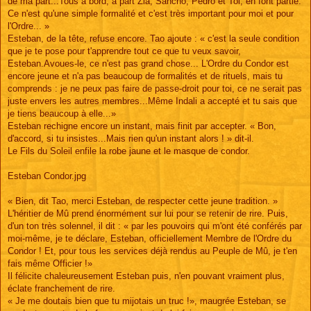
de ma part...Tous à bord, à part Zia, Sancho, Pedro et Toi, en font partie.
Ce n'est qu'une simple formalité et c'est très important pour moi et pour
l'Ordre... »
Esteban, de la tête, refuse encore. Tao ajoute : « c'est la seule condition
que je te pose pour t'apprendre tout ce que tu veux savoir,
Esteban.Avoues-le, ce n'est pas grand chose... L'Ordre du Condor est
encore jeune et n'a pas beaucoup de formalités et de rituels, mais tu
comprends : je ne peux pas faire de passe-droit pour toi, ce ne serait pas
juste envers les autres membres...Même Indali a accepté et tu sais que
je tiens beaucoup à elle...»
Esteban rechigne encore un instant, mais finit par accepter. « Bon,
d'accord, si tu insistes...Mais rien qu'un instant alors ! » dit-il.
Le Fils du Soleil enfile la robe jaune et le masque de condor.
Esteban Condor.jpg
« Bien, dit Tao, merci Esteban, de respecter cette jeune tradition. »
L'héritier de Mû prend énormément sur lui pour se retenir de rire. Puis,
d'un ton très solennel, il dit : « par les pouvoirs qui m'ont été conférés par
moi-même, je te déclare, Esteban, officiellement Membre de l'Ordre du
Condor ! Et, pour tous les services déjà rendus au Peuple de Mû, je t'en
fais même Officier !»
Il félicite chaleureusement Esteban puis, n'en pouvant vraiment plus,
éclate franchement de rire.
« Je me doutais bien que tu mijotais un truc !», maugrée Esteban, se