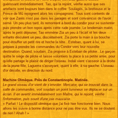
guérissant immédiatement. Tao, qui la rejoint, vérifie aussi que ses
artefacts sont toujours bien dans le coffre. Soulagés, la bretteuse et le
Prince de Mû rejoignent alors les compagnons. Tous sont contents de
voir que Zarès n'est pas dans les parages et sont convaincus de l'avoir
semé. Un peu plus tard, ils remontent à bord du condor pour se sustenter
puis prendre un bon repos après cette rude journée. Le lendemain matin,
après le petit déjeuner, Tao emmène Zia un peu à l'écart et les deux
enfants discutent un peu, discrètement. Zia porte la main à sa bouche
pour étouffer un petit rire et hoche la tête...Esteban, quant à lui, se
prépare à prendre les commandes du Condor vers leur nouvelle
destination. Quand, soudain, Zia propose à Esteban de piloter...Le garçon
quitte le siège de pilote et laisse volontiers la place à sa petite amie, pour
qu'elle partage le plaisir de diriger l'oiseau. Indali vient s'asseoir à la droite
de la jeune fille, Laguerra s'asseyant, quant à elle, à sa gauche. L'oiseau
d'or décolle, en direction du nord.
Machine Olmèque. Près de Constantinople. Matinée.
Le grand oiseau d'or vient de s'envoler. Mercator, qui se trouvait dans la
salle de commandes, voit soudain un point lumineux se déplacer sur un
écran. Il en avertit immédiatement son Maître, qui le rejoint, vérifie
l'information, puis sourit d'une joie mauvaise.
« Parfait ! Le dispositif olmèque que j'ai fixé hier fonctionne bien. Nous
allons les suivre à bonne distance pour ne pas être vus. Ils ne se doutent
de rien ! Ahah ! »