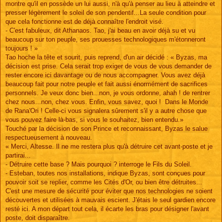
montre qu'il en possède un lui aussi, n'à qu'à penser au lieu à atteindre et
presser légèrement le soleil de son pendentif...La seule condition pour
que cela fonctionne est de déjà connaître l'endroit visé.
- C'est fabuleux, dit Athanaos. Tao, j'ai beau en avoir déjà su et vu
beaucoup sur ton peuple, ses prouesses technologiques m'étonneront
toujours ! »
Tao hoche la tête et sourit, puis reprend, d'un air décidé : « Byzas, ma
décision est prise. Cela serait trop exiger de vous de vous demander de
rester encore ici davantage ou de nous accompagner. Vous avez déjà
beaucoup fait pour notre peuple et fait aussi énormément de sacrifices
personnels. Je veux donc bien...non, je vous ordonne, ahah ! de rentrer
chez nous...non, chez vous. Enfin, vous savez, quoi ! Dans le Monde
de Rana'Ori ! Celle-ci vous signalera sûrement s'il y a autre chose que
vous pouvez faire là-bas, si vous le souhaitez, bien entendu.»
Touché par la décision de son Prince et reconnaissant, Byzas le salue
respectueusement à nouveau.
« Merci, Altesse. Il ne me restera plus qu'à détruire cet avant-poste et je
partirai...
- Détruire cette base ? Mais pourquoi ? interroge le Fils du Soleil.
- Esteban, toutes nos installations, indique Byzas, sont conçues pour
pouvoir soit se replier, comme les Cités d'Or, ou bien être détruites...
C'est une mesure de sécurité pour éviter que nos technologies ne soient
découvertes et utilisées à mauvais escient. J'étais le seul gardien encore
resté ici. A mon départ tout cela, il écarte les bras pour désigner l'avant
poste, doit disparaître.