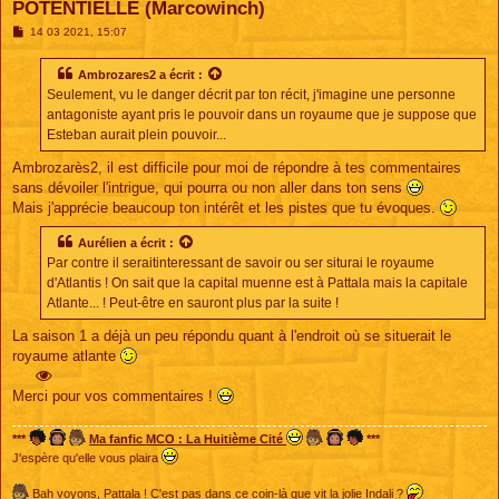
POTENTIELLE (Marcowinch)
M
14 03 2021, 15:07
e
s
s
Ambrozares2
a écrit :
a
Seulement, vu le danger décrit par ton récit, j'imagine une personne
g
e
antagoniste ayant pris le pouvoir dans un royaume que je suppose que
Esteban aurait plein pouvoir...
Ambrozarès2, il est difficile pour moi de répondre à tes commentaires
sans dévoiler l'intrigue, qui pourra ou non aller dans ton sens
Mais j'apprécie beaucoup ton intérêt et les pistes que tu évoques.
Aurélien
a écrit :
Par contre il seraitinteressant de savoir ou ser siturai le royaume
d'Atlantis ! On sait que la capital muenne est à Pattala mais la capitale
Atlante... ! Peut-être en sauront plus par la suite !
La saison 1 a déjà un peu répondu quant à l'endroit où se situerait le
royaume atlante
Merci pour vos commentaires !
***
Ma fanfic MCO : La Huitième Cité
***
J'espère qu'elle vous plaira
Bah voyons, Pattala ! C'est pas dans ce coin-là que vit la jolie Indali ?