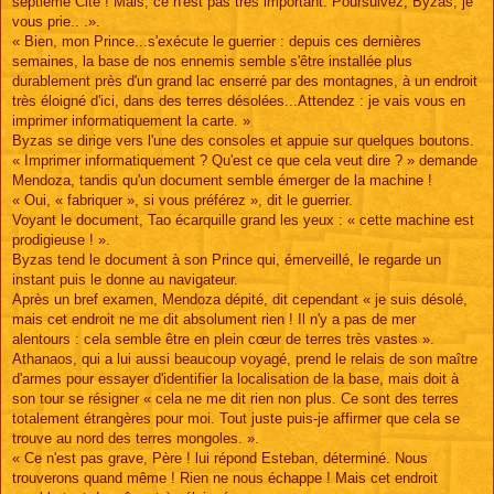
septième Cité ! Mais, ce n'est pas très important. Poursuivez, Byzas, je
vous prie.. .».
« Bien, mon Prince...s'exécute le guerrier : depuis ces dernières
semaines, la base de nos ennemis semble s'être installée plus
durablement près d'un grand lac enserré par des montagnes, à un endroit
très éloigné d'ici, dans des terres désolées...Attendez : je vais vous en
imprimer informatiquement la carte. »
Byzas se dirige vers l'une des consoles et appuie sur quelques boutons.
« Imprimer informatiquement ? Qu'est ce que cela veut dire ? » demande
Mendoza, tandis qu'un document semble émerger de la machine !
« Oui, « fabriquer », si vous préférez », dit le guerrier.
Voyant le document, Tao écarquille grand les yeux : « cette machine est
prodigieuse ! ».
Byzas tend le document à son Prince qui, émerveillé, le regarde un
instant puis le donne au navigateur.
Après un bref examen, Mendoza dépité, dit cependant « je suis désolé,
mais cet endroit ne me dit absolument rien ! Il n'y a pas de mer
alentours : cela semble être en plein cœur de terres très vastes ».
Athanaos, qui a lui aussi beaucoup voyagé, prend le relais de son maître
d'armes pour essayer d'identifier la localisation de la base, mais doit à
son tour se résigner « cela ne me dit rien non plus. Ce sont des terres
totalement étrangères pour moi. Tout juste puis-je affirmer que cela se
trouve au nord des terres mongoles. ».
« Ce n'est pas grave, Père ! lui répond Esteban, déterminé. Nous
trouverons quand même ! Rien ne nous échappe ! Mais cet endroit