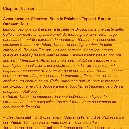
s
a
g
Chapitre IX : Ivan
e
Avant poste de Céroessa. Sous le Palais de Topkapi. Empire
Ottoman. Nuit
Les compagnons sont entrés, à la suite de Byzas, dans une vaste salle.
Celle-ci comporte un cylindre empli de fumée grise, ainsi qu'un large
panneau de contrôle parsemé de manettes, d'écrans et de consoles,
similaires à ceux qu'Esteban, Tao et Zia ont déjà vu dans la base
olmèque du Bouclier Fumant. Les compagnons s'installent sur les
quelques sièges présents dans la salle. Ceux-ci n'étant pas en nombre
suffisant, Mendoza et Athanaos choisissent plutôt de s'adosser à un
mur. Byzas, quant à lui, s'est installé en face de Tao. Le soldat est
toujours impressionné d'avoir en vis à vis son nouveau Prince. Le jeune
homme, de son côté, est content de rencontrer, finalement, un de ses
ancêtres, en chair et en os. Enfin, surtout en armure, pour le moment,
car Byzas, même s'il a déposé arme et bouclier, est toujours vêtu de sa
carapace métallique...
Esteban, Tao et Zia viennent d'indiquer brièvement à Byzas les
circonstances suite auxquelles Tao s'est retrouvé en possession du
document de Rana'Ori...
« C'est fascinant ! dit Byzas, ébahi. Mais maintenant, dit-il s'adressant à
son Prince, Tao, que voulez-vous savoir, Excellence ? ».
Tao a du mal à se faire à tant de déférence à son égard et en est assez