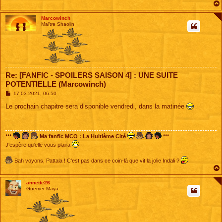
Marcowinch
Maître Shaolin
Re: [FANFIC - SPOILERS SAISON 4] : UNE SUITE
POTENTIELLE (Marcowinch)
M
17 03 2021, 06:50
e
s
Le prochain chapitre sera disponible vendredi, dans la matinée
s
a
g
e
***
Ma fanfic MCO : La Huitième Cité
***
J'espère qu'elle vous plaira
Bah voyons, Pattala ! C'est pas dans ce coin-là que vit la jolie Indali ?
annette26
Guerrier Maya