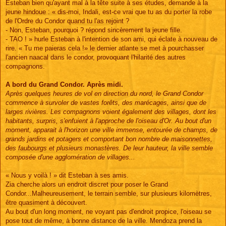
Esteban bien qu'ayant mal à la tête suite à ses études, demande à la
jeune hindoue : « dis-moi, Indali, est-ce vrai que tu as du porter la robe
de l'Ordre du Condor quand tu l'as rejoint ?
- Non, Esteban, pourquoi ? répond sincèrement la jeune fille.
- TAO ! » hurle Esteban à l'intention de son ami, qui éclate à nouveau de
rire. « Tu me paieras cela !» le dernier atlante se met à pourchasser
l'ancien naacal dans le condor, provoquant l'hilarité des autres
compagnons.
A bord du Grand Condor. Après midi.
Après quelques heures de vol en direction du nord, le Grand Condor
commence à survoler de vastes forêts, des marécages, ainsi que de
larges rivières. Les compagnons voient également des villages, dont les
habitants, surpris, s'enfuient à l'approche de l'oiseau d'Or. Au bout d'un
moment, apparait à l'horizon une ville immense, entourée de champs, de
grands jardins et potagers et comportant bon nombre de maisonnettes,
des faubourgs et plusieurs monastères. De leur hauteur, la ville semble
composée d'une agglomération de villages...
« Nous y voilà ! » dit Esteban à ses amis.
Zia cherche alors un endroit discret pour poser le Grand
Condor...Malheureusement, le terrain semble, sur plusieurs kilomètres,
être quasiment à découvert.
Au bout d'un long moment, ne voyant pas d'endroit propice, l'oiseau se
pose tout de même, à bonne distance de la ville. Mendoza prend la