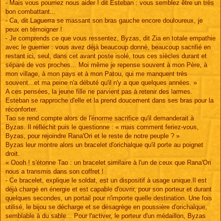
- Mais vous pourriez nous aider ! dit Esteban : vous semblez être un très
bon combattant...
- Ca, dit Laguerra se massant son bras gauche encore douloureux, je
peux en témoigner !
- Je comprends ce que vous ressentez, Byzas, dit Zia en totale empathie
avec le guerrier : vous avez déjà beaucoup donné, beaucoup sacrifié en
restant ici, seul, dans cet avant poste isolé, tous ces siècles durant et
séparé de vos proches... Moi même je repense souvent à mon Père, à
mon village, à mon pays et à mon Patou, qui me manquent très
souvent...et ma peine n'a débuté qu'il n'y a que quelques années. »
A ces pensées, la jeune fille ne parvient pas à retenir des larmes.
Esteban se rapproche d'elle et la prend doucement dans ses bras pour la
réconforter.
Tao se rend compte alors de l'énorme sacrifice qu'il demanderait à
Byzas. Il réfléchit puis le questionne : « mais comment feriez-vous,
Byzas, pour rejoindre Rana'Ori et le reste de notre peuple ? »
Byzas leur montre alors un bracelet d'orichalque qu'il porte au poignet
droit.
« Oooh ! s'étonne Tao : un bracelet similaire à l'un de ceux que Rana'Ori
nous a transmis dans son coffret !
- Ce bracelet, explique le soldat, est un dispositif à usage unique.Il est
déjà chargé en énergie et est capable d'ouvrir, pour son porteur et durant
quelques secondes, un portail pour n'importe quelle destination. Une fois
utilisé, le bijou se décharge et se désagrège en poussière d'orichalque,
semblable à du sable... Pour l'activer, le porteur d'un médaillon, Byzas