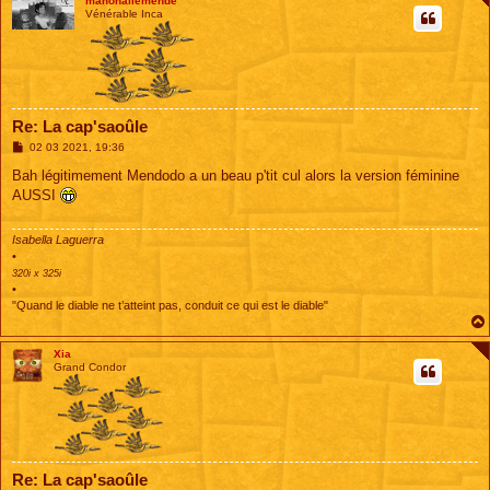
manonallemende
Vénérable Inca
Re: La cap'saoûle
M
02 03 2021, 19:36
e
s
Bah légitimement Mendodo a un beau p'tit cul alors la version féminine
s
AUSSI
a
g
e
Isabella Laguerra
•
320i x 325i
•
"Quand le diable ne t’atteint pas, conduit ce qui est le diable"
Xia
Grand Condor
Re: La cap'saoûle