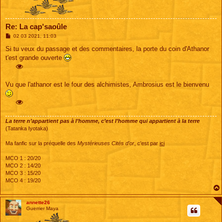
Re: La cap'saoûle
M
02 03 2021, 11:03
e
s
Si tu veux du passage et des commentaires, la porte du coin d'Athanor
s
t'est grande ouverte
a
g
e
Vu que l'athanor est le four des alchimistes, Ambrosius est le bienvenu
La terre n’appartient pas à l’homme, c’est l’homme qui appartient à la terre
(Tatanka Iyotaka)
Ma fanfic sur la préquelle des
Mystérieuses Cités d'or
, c'est par
ici
MCO 1 : 20/20
MCO 2 : 14/20
MCO 3 : 15/20
MCO 4 : 19/20
annette26
Guerrier Maya