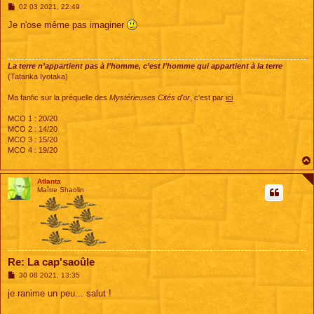
M
02 03 2021, 22:49
e
s
Je n'ose même pas imaginer
s
a
g
e
La terre n’appartient pas à l’homme, c’est l’homme qui appartient à la terre
(Tatanka Iyotaka)
Ma fanfic sur la préquelle des
Mystérieuses Cités d'or
, c'est par
ici
MCO 1 : 20/20
MCO 2 : 14/20
MCO 3 : 15/20
MCO 4 : 19/20
Atlanta
Maître Shaolin
Re: La cap'saoûle
M
30 08 2021, 13:35
e
s
je ranime un peu... salut !
s
a