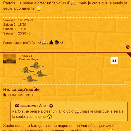
s
Parfois , je pense à créer un fan-club d'
, mais je crois que je serais la
s
seule à commenter
a
g
e
Saison 1 : 19,5/20 <3
Saison 2 : 15/20
Saison 3 : 19/20
Saison 4 : 20/20 <3
Personnages préférés : <3
/
<3
Tina3008
Guerrier Maya
Re: La cap'saoûle
M
01 03 2021, 19:31
e
s
s
annette26
a écrit :
a
Parfois , je pense à créer un fan-club d'
, mais je crois que je serais
g
e
la seule à commenter
Sache que si tu fais ça c'est au risque de me voir débarquer avec
quelques petits dessins qui tournent notre cher
en ridicule!