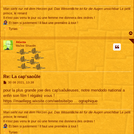
g
e
Man sieht nur mit dem Herzen gut. Das Wesentliche ist für die Augen unsichtbar
Le petit
prince, le renard
Il n'est pas venu le jour où une femme me donnera des ordres !
Et bien si justement ! Il faut une première à tout !
Tyrias
Atlanta
Maître Shaolin
Re: La cap'saoûle
M
30 08 2021, 13:38
e
s
pour la plus grande joie des cap'saôuleuses, notre mendodo national a
s
enfin son film ! régalez vous !
a
g
https://maellepg.wixsite.com/website/po ... ographique
e
Man sieht nur mit dem Herzen gut. Das Wesentliche ist für die Augen unsichtbar
Le petit
prince, le renard
Il n'est pas venu le jour où une femme me donnera des ordres !
Et bien si justement ! Il faut une première à tout !
Tyrias