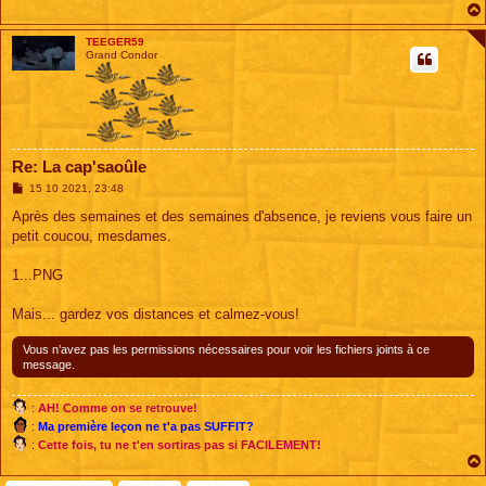
TEEGER59
Grand Condor
Re: La cap'saoûle
M
15 10 2021, 23:48
e
s
Après des semaines et des semaines d'absence, je reviens vous faire un
s
petit coucou, mesdames.
a
g
e
1...PNG
Mais... gardez vos distances et calmez-vous!
Vous n’avez pas les permissions nécessaires pour voir les fichiers joints à ce
message.
:
AH! Comme on se retrouve!
:
Ma première leçon ne t'a pas SUFFIT?
:
Cette fois, tu ne t'en sortiras pas si FACILEMENT!