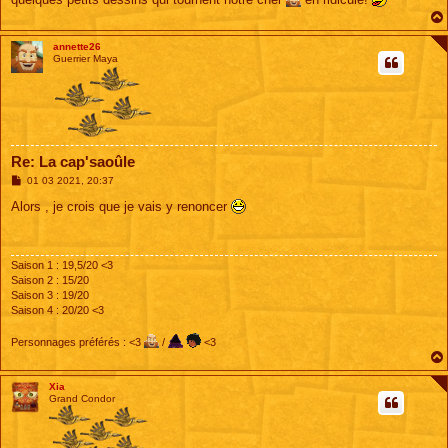
annette26
Guerrier Maya
Re: La cap'saoûle
M
01 03 2021, 20:37
e
s
Alors , je crois que je vais y renoncer
s
a
g
e
Saison 1 : 19,5/20 <3
Saison 2 : 15/20
Saison 3 : 19/20
Saison 4 : 20/20 <3
Personnages préférés : <3
/
<3
Xia
Grand Condor