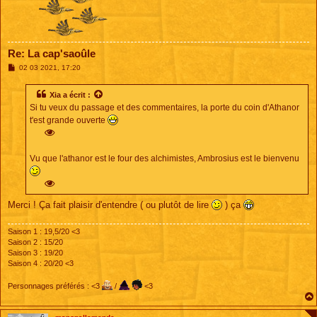
Re: La cap'saoûle
M
02 03 2021, 17:20
e
s
s
Xia
a écrit :
a
Si tu veux du passage et des commentaires, la porte du coin d'Athanor
g
e
t'est grande ouverte
Vu que l'athanor est le four des alchimistes, Ambrosius est le bienvenu
Merci ! Ça fait plaisir d'entendre ( ou plutôt de lire
) ça
Saison 1 : 19,5/20 <3
Saison 2 : 15/20
Saison 3 : 19/20
Saison 4 : 20/20 <3
Personnages préférés : <3
/
<3