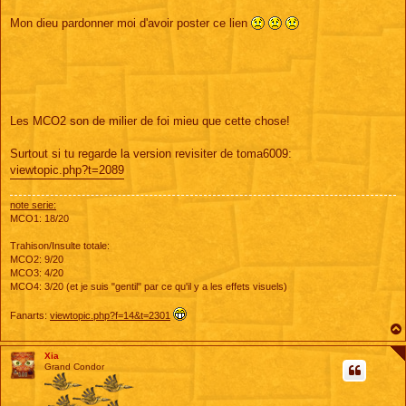
Mon dieu pardonner moi d'avoir poster ce lien
Les MCO2 son de milier de foi mieu que cette chose!
Surtout si tu regarde la version revisiter de toma6009:
viewtopic.php?t=2089
note serie:
MCO1: 18/20
Trahison/Insulte totale:
MCO2: 9/20
MCO3: 4/20
MCO4: 3/20 (et je suis "gentil" par ce qu'il y a les effets visuels)
Fanarts:
viewtopic.php?f=14&t=2301
Xia
Grand Condor