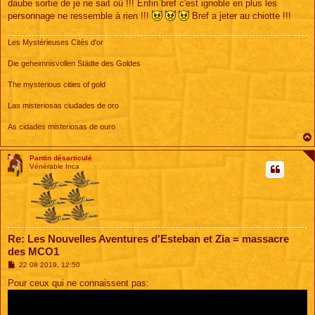
daube sortie de je ne sait oû !!! Enfin bref c'est ignoble en plus les
personnage ne ressemble à rien !!!
Bref a jeter au chiotte !!!
Les Mystérieuses Cités d'or
Die geheimnisvollen Städte des Goldes
The mysterious cities of gold
Las misteriosas ciudades de oro
As cidades misteriosas de ouro
Pantin désarticulé
Vénérable Inca
Re: Les Nouvelles Aventures d'Esteban et Zia = massacre
des MCO1
M
22 08 2019, 12:50
e
s
Pour ceux qui ne connaissent pas:
s
a
g
e