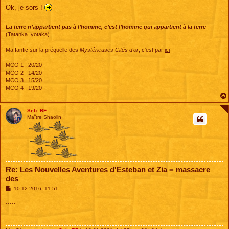
Ok, je sors !
La terre n’appartient pas à l’homme, c’est l’homme qui appartient à la terre
(Tatanka Iyotaka)
Ma fanfic sur la préquelle des
Mystérieuses Cités d'or
, c'est par
ici
MCO 1 : 20/20
MCO 2 : 14/20
MCO 3 : 15/20
MCO 4 : 19/20
Seb_RF
Maître Shaolin
Re: Les Nouvelles Aventures d'Esteban et Zia = massacre
des
M
10 12 2016, 11:51
e
s
.....
s
a
g
e