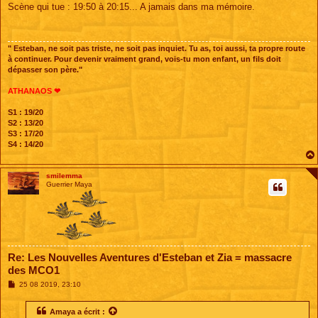
s
Scène qui tue : 19:50 à 20:15... A jamais dans ma mémoire.
s
a
g
e
" Esteban, ne soit pas triste, ne soit pas inquiet. Tu as, toi aussi, ta propre route
à continuer. Pour devenir vraiment grand, vois-tu mon enfant, un fils doit
dépasser son père."
ATHANAOS ❤
S1 : 19/20
S2 : 13/20
S3 : 17/20
S4 : 14/20
smilemma
Guerrier Maya
Re: Les Nouvelles Aventures d'Esteban et Zia = massacre
des MCO1
M
25 08 2019, 23:10
e
s
s
Amaya
a écrit :
a