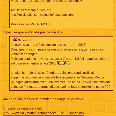
Vous ne parlez pas de la même choses, les gens !!!
g
e
Xia, ici c'est le topic "NAEZ" :
http://lescitesdor.com/actualite/naez/naez.php
Pas celui des MCO2, MCO3...
C bien se que je n'arrête pas de me dire
Xia a écrit :
Je n'avais vu que 2 épisodes de la saison 1 (en 2007).
Donc quand ils ont passé la saison 2 six ans après, ça ne m'a pas
vraiment dérangée...
Mais par contre je ne vous dis pas la tête que j'ai fait quand la saison 1
est passée en entier à l'été 2013
Le plus horrible, c'est le générique... Je comprends qu'ils aient
supprimé l'introduction puisqu'elle était propre au Nouveau Monde
(quoique qu'ils auraient pu en inventer une nouvelle avec une musique
chinoise ^^), mais pourquoi diable avoir enlevé la deuxième partie ???
Xia tu na pas regardé le premier message de ce topic
On parle de cette séré la!:
http://www.dailymotion.com/video/x1ju7e ... shortfilms