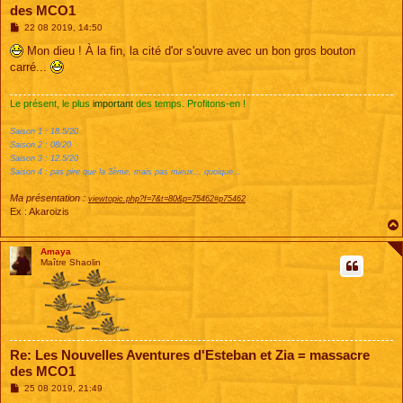
des MCO1
M
22 08 2019, 14:50
e
s
Mon dieu ! À la fin, la cité d'or s'ouvre avec un bon gros bouton
s
carré...
a
g
e
Le présent, le plus
important
des temps. Profitons-en !
Saison 1 : 18.5/20
Saison 2 : 08/20
Saison 3 : 12.5/20
Saison 4 : pas pire que la 3ème, mais pas mieux... quoique...
Ma présentation :
viewtopic.php?f=7&t=80&p=75462#p75462
Ex : Akaroizis
Amaya
Maître Shaolin
Re: Les Nouvelles Aventures d'Esteban et Zia = massacre
des MCO1
M
25 08 2019, 21:49
e