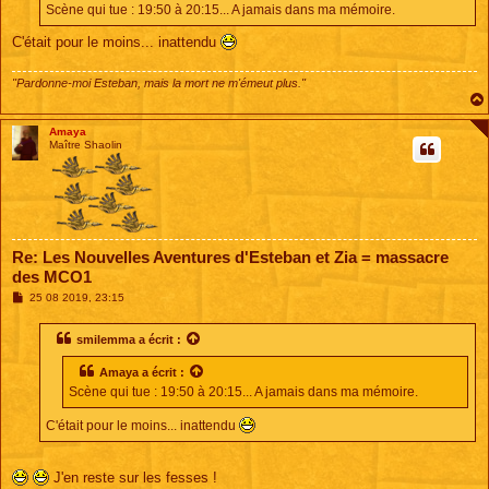
Scène qui tue : 19:50 à 20:15... A jamais dans ma mémoire.
g
e
C'était pour le moins... inattendu
"Pardonne-moi Esteban, mais la mort ne m'émeut plus."
Amaya
Maître Shaolin
Re: Les Nouvelles Aventures d'Esteban et Zia = massacre
des MCO1
M
25 08 2019, 23:15
e
s
s
smilemma
a écrit :
a
g
Amaya
a écrit :
e
Scène qui tue : 19:50 à 20:15... A jamais dans ma mémoire.
C'était pour le moins... inattendu
J'en reste sur les fesses !