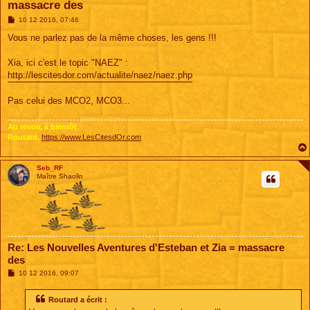
massacre des
M
10 12 2016, 07:46
e
s
Vous ne parlez pas de la même choses, les gens !!!
s
a
g
Xia, ici c'est le topic "NAEZ" :
e
http://lescitesdor.com/actualite/naez/naez.php
Pas celui des MCO2, MCO3...
Au revoir, à bientôt
Routard,
https://www.LesCitesdOr.com
Seb_RF
Maître Shaolin
Re: Les Nouvelles Aventures d'Esteban et Zia = massacre
des
M
10 12 2016, 09:07
e
s
s
Routard a écrit :
a