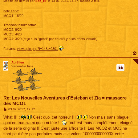
Modifié en dernier par
Seb_RF
le 13 01 2021, 14:37, modifié 2 fois.
note serie:
MCO1: 18/20
Trahison/Insulte totale:
MCO2: 9/20
MCO3: 4/20
MCO4: 3/20 (et je suis "gentil" par ce qu'il y a les effets visuels)
Fanarts:
viewtopic.php?f=14&t=2301
Aurélien
Vénérable Inca
Re: Les Nouvelles Aventures d'Esteban et Zia = massacre
des MCO1
M
03 07 2017, 12:12
e
s
What !!! :
C'est quoi cet horreur !!!
Non mais sans blague
s
quoi ce truc n'a ni queu ni tête !!
Tout est mais complètement éloigné
a
g
de la serie original !! C'est juste une affrosité !! Les MCO2 et MO3 ne
e
sont peut être pas parfaites mais elle valent 1000000000000X cette