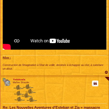
Rêve :
Construction de l'imagination à l'état de veille, destinée à échapper au réel, à satisfaire
un désir.
Yodakoala
Maître Shaolin
Re: Les Nouvelles Aventures d'Esteban et Zia = massacre