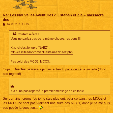
Re: Les Nouvelles Aventures d'Esteban et Zia = massacre
des
M
10 12 2016, 11:45
e
s
s
Routard a écrit :
a
Vous ne parlez pas de la même choses, les gens !!!
g
e
Xia, ici c'est le topic "NAEZ" :
http://lescitesdor.com/actualite/naez/naez.php
Pas celui des MCO2, MCO3...
Oups ! Désolée, je n'avais jamais entendu parlé de cette suite-là (donc
pas regardé).
Xia tu na pas regardé le premier message de ce topic
Sur certains forums (ou je ne sais plus où), pour certains, les MCO2 et
les MCO3 ne sont pas vraiment une suite des MCO1, donc je ne me suis
pas posée la question...