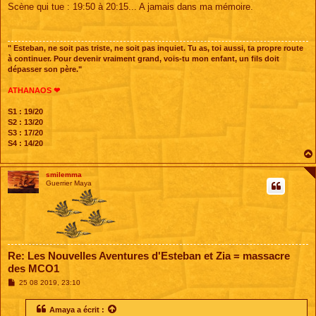
s
Scène qui tue : 19:50 à 20:15... A jamais dans ma mémoire.
s
a
g
e
" Esteban, ne soit pas triste, ne soit pas inquiet. Tu as, toi aussi, ta propre route
à continuer. Pour devenir vraiment grand, vois-tu mon enfant, un fils doit
dépasser son père."
ATHANAOS ❤
S1 : 19/20
S2 : 13/20
S3 : 17/20
S4 : 14/20
smilemma
Guerrier Maya
Re: Les Nouvelles Aventures d'Esteban et Zia = massacre
des MCO1
M
25 08 2019, 23:10
e
s
s
Amaya
a écrit :
a