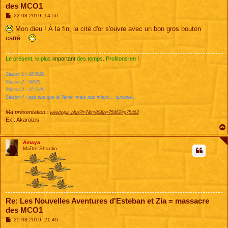
des MCO1
M
22 08 2019, 14:50
e
s
Mon dieu ! À la fin, la cité d'or s'ouvre avec un bon gros bouton
s
carré...
a
g
e
Le présent, le plus
important
des temps. Profitons-en !
Saison 1 : 18.5/20
Saison 2 : 08/20
Saison 3 : 12.5/20
Saison 4 : pas pire que la 3ème, mais pas mieux... quoique...
Ma présentation :
viewtopic.php?f=7&t=80&p=75462#p75462
Ex : Akaroizis
Amaya
Maître Shaolin
Re: Les Nouvelles Aventures d'Esteban et Zia = massacre
des MCO1
M
25 08 2019, 21:49
e