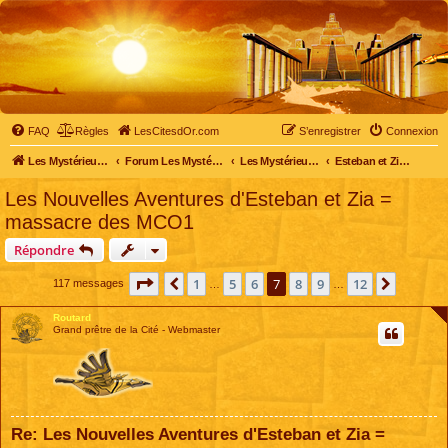
FAQ
Règles
LesCitesdOr.com
S’enregistrer
Connexion
Les Mystérieuses Cités d'Or - LesCitesdOr.com
Forum Les Mystérieuses Cités d'Or
Les Mystérieuses Cités d'Or
Esteban et Zia à la recherche des Sept Cités d'Or
Les Nouvelles Aventures d'Esteban et Zia =
massacre des MCO1
Répondre
Page
7
sur
12
1
5
6
7
8
9
12
Précédente
Suivant
117 messages
…
…
Routard
Grand prêtre de la Cité - Webmaster
Re: Les Nouvelles Aventures d'Esteban et Zia =