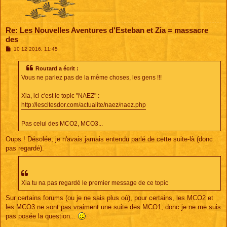
Re: Les Nouvelles Aventures d'Esteban et Zia = massacre
des
M
10 12 2016, 11:45
e
s
s
Routard a écrit :
a
Vous ne parlez pas de la même choses, les gens !!!
g
e
Xia, ici c'est le topic "NAEZ" :
http://lescitesdor.com/actualite/naez/naez.php
Pas celui des MCO2, MCO3...
Oups ! Désolée, je n'avais jamais entendu parlé de cette suite-là (donc
pas regardé).
Xia tu na pas regardé le premier message de ce topic
Sur certains forums (ou je ne sais plus où), pour certains, les MCO2 et
les MCO3 ne sont pas vraiment une suite des MCO1, donc je ne me suis
pas posée la question...