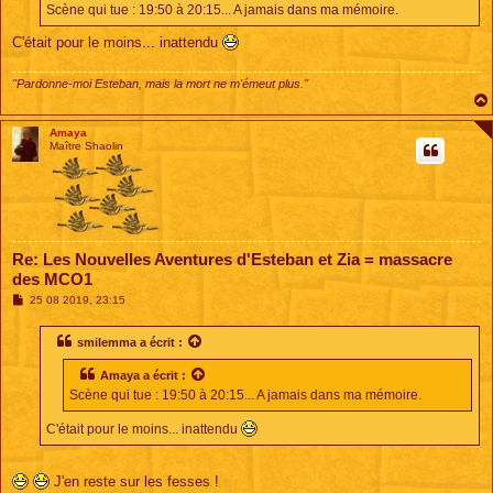
Scène qui tue : 19:50 à 20:15... A jamais dans ma mémoire.
g
e
C'était pour le moins... inattendu
"Pardonne-moi Esteban, mais la mort ne m'émeut plus."
Amaya
Maître Shaolin
Re: Les Nouvelles Aventures d'Esteban et Zia = massacre
des MCO1
M
25 08 2019, 23:15
e
s
s
smilemma
a écrit :
a
g
Amaya
a écrit :
e
Scène qui tue : 19:50 à 20:15... A jamais dans ma mémoire.
C'était pour le moins... inattendu
J'en reste sur les fesses !