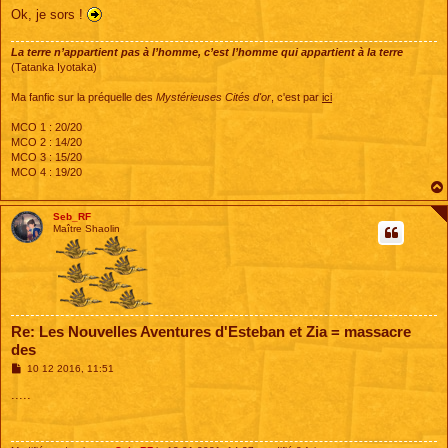
Ok, je sors !
La terre n’appartient pas à l’homme, c’est l’homme qui appartient à la terre
(Tatanka Iyotaka)
Ma fanfic sur la préquelle des
Mystérieuses Cités d'or
, c'est par
ici
MCO 1 : 20/20
MCO 2 : 14/20
MCO 3 : 15/20
MCO 4 : 19/20
Seb_RF
Maître Shaolin
Re: Les Nouvelles Aventures d'Esteban et Zia = massacre
des
M
10 12 2016, 11:51
e
s
.....
s
a
g
e