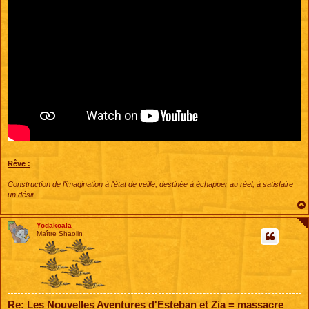
Rêve :
Construction de l'imagination à l'état de veille, destinée à échapper au réel, à satisfaire
un désir.
Yodakoala
Maître Shaolin
Re: Les Nouvelles Aventures d'Esteban et Zia = massacre