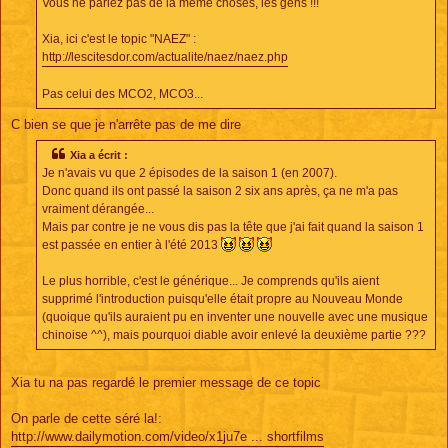
Vous ne parlez pas de la même choses, les gens !!!
g
e
Xia, ici c'est le topic "NAEZ" :
http://lescitesdor.com/actualite/naez/naez.php
Pas celui des MCO2, MCO3...
C bien se que je n'arrête pas de me dire
Xia a écrit :
Je n'avais vu que 2 épisodes de la saison 1 (en 2007).
Donc quand ils ont passé la saison 2 six ans après, ça ne m'a pas
vraiment dérangée...
Mais par contre je ne vous dis pas la tête que j'ai fait quand la saison 1
est passée en entier à l'été 2013
Le plus horrible, c'est le générique... Je comprends qu'ils aient
supprimé l'introduction puisqu'elle était propre au Nouveau Monde
(quoique qu'ils auraient pu en inventer une nouvelle avec une musique
chinoise ^^), mais pourquoi diable avoir enlevé la deuxième partie ???
Xia tu na pas regardé le premier message de ce topic
On parle de cette séré la!:
http://www.dailymotion.com/video/x1ju7e ... shortfilms