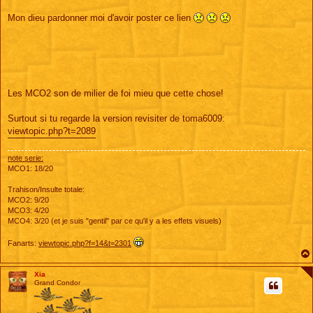
Mon dieu pardonner moi d'avoir poster ce lien
Les MCO2 son de milier de foi mieu que cette chose!
Surtout si tu regarde la version revisiter de toma6009:
viewtopic.php?t=2089
note serie:
MCO1: 18/20
Trahison/Insulte totale:
MCO2: 9/20
MCO3: 4/20
MCO4: 3/20 (et je suis "gentil" par ce qu'il y a les effets visuels)
Fanarts:
viewtopic.php?f=14&t=2301
Xia
Grand Condor