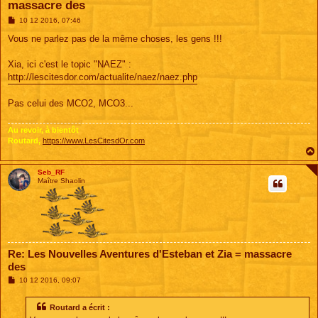
massacre des
M
10 12 2016, 07:46
e
s
Vous ne parlez pas de la même choses, les gens !!!
s
a
g
Xia, ici c'est le topic "NAEZ" :
e
http://lescitesdor.com/actualite/naez/naez.php
Pas celui des MCO2, MCO3...
Au revoir, à bientôt
Routard,
https://www.LesCitesdOr.com
Seb_RF
Maître Shaolin
Re: Les Nouvelles Aventures d'Esteban et Zia = massacre
des
M
10 12 2016, 09:07
e
s
s
Routard a écrit :
a