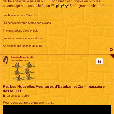
daube sortie de je ne sait oû !!! Enfin bref c'est ignoble en plus les
personnage ne ressemble à rien !!!
Bref a jeter au chiotte !!!
Les Mystérieuses Cités d'or
Die geheimnisvollen Städte des Goldes
The mysterious cities of gold
Las misteriosas ciudades de oro
As cidades misteriosas de ouro
Pantin désarticulé
Vénérable Inca
Re: Les Nouvelles Aventures d'Esteban et Zia = massacre
des MCO1
M
22 08 2019, 12:50
e
s
Pour ceux qui ne connaissent pas:
s
a
g
e