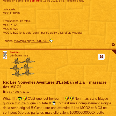
Modifié en dernier par
Seb_RF
le 13 01 2021, 14:37, modifié 2 fois.
note serie:
MCO1: 18/20
Trahison/Insulte totale:
MCO2: 9/20
MCO3: 4/20
MCO4: 3/20 (et je suis "gentil" par ce qu'il y a les effets visuels)
Fanarts:
viewtopic.php?f=14&t=2301
Aurélien
Vénérable Inca
Re: Les Nouvelles Aventures d'Esteban et Zia = massacre
des MCO1
M
03 07 2017, 12:12
e
s
What !!! :
C'est quoi cet horreur !!!
Non mais sans blague
s
quoi ce truc n'a ni queu ni tête !!
Tout est mais complètement éloigné
a
g
de la serie original !! C'est juste une affrosité !! Les MCO2 et MO3 ne
e
sont peut être pas parfaites mais elle valent 1000000000000X cette