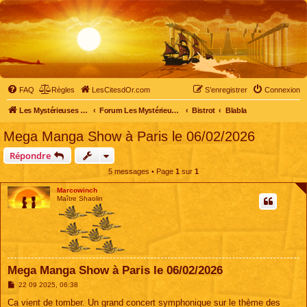
FAQ
Règles
LesCitesdOr.com
S’enregistrer
Connexion
Les Mystérieuses Cités d'Or - LesCitesdOr.com
Forum Les Mystérieuses Cités d'Or
Bistrot
Blabla
Mega Manga Show à Paris le 06/02/2026
Répondre
5 messages • Page
1
sur
1
Marcowinch
Maître Shaolin
Mega Manga Show à Paris le 06/02/2026
M
22 09 2025, 06:38
e
s
Ca vient de tomber. Un grand concert symphonique sur le thème des