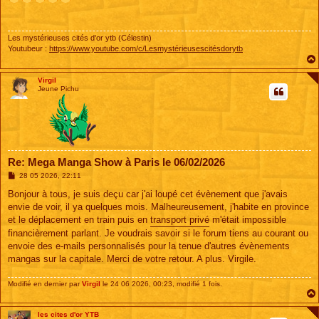
s
a
g
e
Les mystérieuses cités d'or ytb (Célestin)
Youtubeur :
https://www.youtube.com/c/Lesmystérieusescitésdorytb
Virgil
Jeune Pichu
Re: Mega Manga Show à Paris le 06/02/2026
M
28 05 2026, 22:11
e
s
Bonjour à tous, je suis deçu car j'ai loupé cet évènement que j'avais
s
envie de voir, il ya quelques mois. Malheureusement, j'habite en province
a
g
et le déplacement en train puis en
transport privé
m'était impossible
e
financièrement parlant. Je voudrais savoir si le forum tiens au courant ou
envoie des e-mails personnalisés pour la tenue d'autres évènements
mangas sur la capitale. Merci de votre retour. A plus. Virgile.
Modifié en dernier par
Virgil
le 24 06 2026, 00:23, modifié 1 fois.
les cites d'or YTB