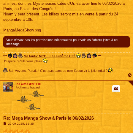
s
animés, dont les Mystérieuses Cités d'Or, va avoir lieu le 06/02/2026 à
a
g
Paris, au Palais des Congrès !
e
Noam y sera présent. Les billets seront mis en vente à partir du 24
septembre à 10h.
MangaMegaShow.png
Vous n’avez pas les permissions nécessaires pour voir les fichiers joints à ce
message.
***
Ma fanfic MCO : La Huitième Cité
***
J'espère qu'elle vous plaira
Bah voyons, Pattala ! C'est pas dans ce coin-là que vit la jolie Indali ?
les cites d'or YTB
Alchimiste bavard
Re: Mega Manga Show à Paris le 06/02/2026
M
22 09 2025, 16:35
e
s