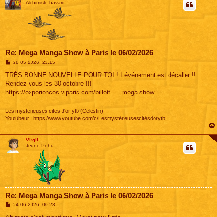
Alchimiste bavard
Re: Mega Manga Show à Paris le 06/02/2026
M
28 05 2026, 22:15
e
s
TRÈS BONNE NOUVELLE POUR TOI ! L'événement est décaller !!
s
Rendez-vous les 30 octobre !!!
a
g
https://experiences.viparis.com/billett ... -mega-show
e
Les mystérieuses cités d'or ytb (Célestin)
Youtubeur :
https://www.youtube.com/c/Lesmystérieusescitésdorytb
Virgil
Jeune Pichu
Re: Mega Manga Show à Paris le 06/02/2026
M
24 06 2026, 00:23
e
s