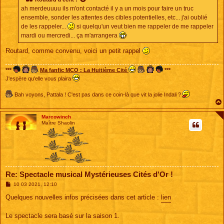
a
ah merdeuuuu ils m'ont contacté il y a un mois pour faire un truc
g
e
ensemble, sonder les attentes des cibles potentielles, etc... j'ai oublié
de les rappeler...
si quelqu'un veut bien me rappeler de me rappeler
mardi ou mercredi... ça m'arrangera
Routard, comme convenu, voici un petit rappel
***
Ma fanfic MCO : La Huitième Cité
***
J'espère qu'elle vous plaira
Bah voyons, Pattala ! C'est pas dans ce coin-là que vit la jolie Indali ?
Marcowinch
Maître Shaolin
Re: Spectacle musical Mystérieuses Cités d'Or !
M
10 03 2021, 12:10
e
s
Quelques nouvelles infos précisées dans cet article :
lien
s
a
g
Le spectacle sera basé sur la saison 1.
e