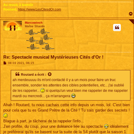
Au revoir, à bientôt
Routard,
https://www.LesCitesdOr.com
Marcowinch
Maître Shaolin
Re: Spectacle musical Mystérieuses Cités d'Or !
M
08 03 2021, 06:15
e
s
s
Routard
a écrit :
a
ah merdeuuuu ils m'ont contacté il y a un mois pour faire un truc
g
e
ensemble, sonder les attentes des cibles potentielles, etc... j'ai oublié
de les rappeler...
si quelqu'un veut bien me rappeler de me rappeler
mardi ou mercredi... ça m'arrangera
Ahah ! Routard, tu nous cachais cette info depuis un mois, lol. C'est bien
pour cela que tu es Grand Prêtre de la Cité ! Tu sais garder des secrets !
Blague à part, je tâcherai de te rappeler l'info...
J'en profite, du coup, pour une doléance liée au spectacle
idéalement
je préférerai qu'ils se basent sur la suite de la S4 plutôt que la saison 1