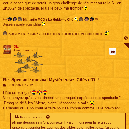
car je pense que ce serait un gros challenge de résumer toute la S1 en
1h30-2h de spectacle. Mais je peux me tromper
***
Ma fanfic MCO : La Huitième Cité
***
J'espère qu'elle vous plaira
Bah voyons, Pattala ! C'est pas dans ce coin-là que vit la jolie Indali ?
Xia
Grand Condor
Re: Spectacle musical Mystérieuses Cités d'Or !
M
08 03 2021, 19:12
e
s
Hâte de voir ça !
s
Vous croyez qu'ils vont dressé un perroquet exprès pour le spectacle ?
a
g
J'imagine déjà les "Alerte, alerte" résonnant la salle
e
Espérons qu'ils pourront le faire pour l'automne comme ils le prévoient...
Routard
a écrit :
ah merdeuuuu ils m'ont contacté il y a un mois pour faire un truc
ensemble, sonder les attentes des cibles potentielles, etc... j'ai oublié