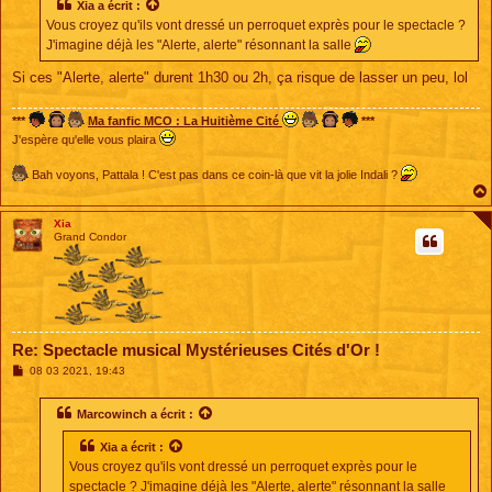
s
Xia
a écrit :
a
Vous croyez qu'ils vont dressé un perroquet exprès pour le spectacle ?
g
e
J'imagine déjà les "Alerte, alerte" résonnant la salle
Si ces "Alerte, alerte" durent 1h30 ou 2h, ça risque de lasser un peu, lol
***
Ma fanfic MCO : La Huitième Cité
***
J'espère qu'elle vous plaira
Bah voyons, Pattala ! C'est pas dans ce coin-là que vit la jolie Indali ?
Xia
Grand Condor
Re: Spectacle musical Mystérieuses Cités d'Or !
M
08 03 2021, 19:43
e
s
s
Marcowinch
a écrit :
a
g
Xia
a écrit :
e
Vous croyez qu'ils vont dressé un perroquet exprès pour le
spectacle ? J'imagine déjà les "Alerte, alerte" résonnant la salle