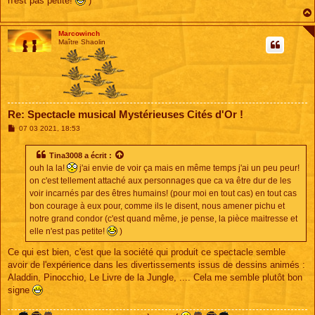
n'est pas petite!
)
Marcowinch
Maître Shaolin
Re: Spectacle musical Mystérieuses Cités d'Or !
M
07 03 2021, 18:53
e
s
s
Tina3008
a écrit :
a
ouh la la!
j'ai envie de voir ça mais en même temps j'ai un peu peur!
g
e
on c'est tellement attaché aux personnages que ca va être dur de les
voir incarnés par des êtres humains! (pour moi en tout cas) en tout cas
bon courage à eux pour, comme ils le disent, nous amener pichu et
notre grand condor (c'est quand même, je pense, la pièce maitresse et
elle n'est pas petite!
)
Ce qui est bien, c'est que la société qui produit ce spectacle semble
avoir de l'expérience dans les divertissements issus de dessins animés :
Aladdin, Pinocchio, Le Livre de la Jungle, .... Cela me semble plutôt bon
signe