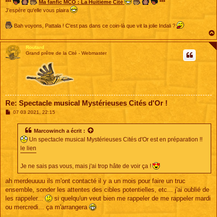
***
Ma fanfic MCO : La Huitième Cité
***
J'espère qu'elle vous plaira
Bah voyons, Pattala ! C'est pas dans ce coin-là que vit la jolie Indali ?
Routard
Grand prêtre de la Cité - Webmaster
Re: Spectacle musical Mystérieuses Cités d'Or !
M
07 03 2021, 22:15
e
s
s
Marcowinch
a écrit :
a
Un spectacle musical Mystérieuses Cités d'Or est en préparation !!
g
e
le lien
Je ne sais pas vous, mais j'ai trop hâte de voir ça !
ah merdeuuuu ils m'ont contacté il y a un mois pour faire un truc
ensemble, sonder les attentes des cibles potentielles, etc... j'ai oublié de
les rappeler...
si quelqu'un veut bien me rappeler de me rappeler mardi
ou mercredi... ça m'arrangera