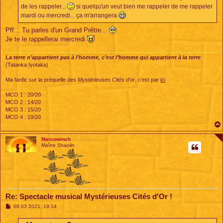
de les rappeler...
si quelqu'un veut bien me rappeler de me rappeler
mardi ou mercredi... ça m'arrangera
Pff... Tu parles d'un Grand Prêtre...
Je te le rappellerai mercredi
La terre n’appartient pas à l’homme, c’est l’homme qui appartient à la terre
(Tatanka Iyotaka)
Ma fanfic sur la préquelle des
Mystérieuses Cités d'or
, c'est par
ici
MCO 1 : 20/20
MCO 2 : 14/20
MCO 3 : 15/20
MCO 4 : 19/20
Marcowinch
Maître Shaolin
Re: Spectacle musical Mystérieuses Cités d'Or !
M
08 03 2021, 19:14
e
s