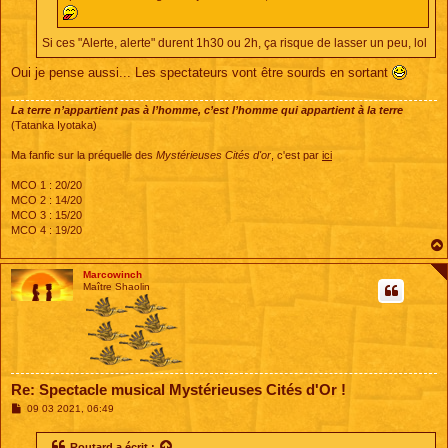
Si ces "Alerte, alerte" durent 1h30 ou 2h, ça risque de lasser un peu, lol
Oui je pense aussi... Les spectateurs vont être sourds en sortant
La terre n’appartient pas à l’homme, c’est l’homme qui appartient à la terre
(Tatanka Iyotaka)
Ma fanfic sur la préquelle des
Mystérieuses Cités d'or
, c'est par
ici
MCO 1 : 20/20
MCO 2 : 14/20
MCO 3 : 15/20
MCO 4 : 19/20
Marcowinch
Maître Shaolin
Re: Spectacle musical Mystérieuses Cités d'Or !
M
09 03 2021, 06:49
e
s
s
Routard
a écrit :