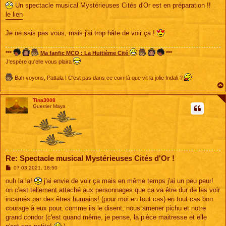
s
Un spectacle musical Mystérieuses Cités d'Or est en préparation !!
s
le lien
a
g
e
Je ne sais pas vous, mais j'ai trop hâte de voir ça !
***
Ma fanfic MCO : La Huitième Cité
***
J'espère qu'elle vous plaira
Bah voyons, Pattala ! C'est pas dans ce coin-là que vit la jolie Indali ?
Tina3008
Guerrier Maya
Re: Spectacle musical Mystérieuses Cités d'Or !
M
07 03 2021, 18:50
e
s
ouh la la!
j'ai envie de voir ça mais en même temps j'ai un peu peur!
s
on c'est tellement attaché aux personnages que ca va être dur de les voir
a
g
incarnés par des êtres humains! (pour moi en tout cas) en tout cas bon
e
courage à eux pour, comme ils le disent, nous amener pichu et notre
grand condor (c'est quand même, je pense, la pièce maitresse et elle