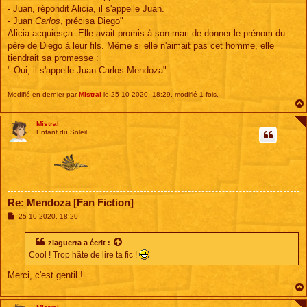
- Juan, répondit Alicia, il s'appelle Juan.
- Juan
Carlos
, précisa Diego"
Alicia acquiesça. Elle avait promis à son mari de donner le prénom du
père de Diego à leur fils. Même si elle n'aimait pas cet homme, elle
tiendrait sa promesse :
" Oui, il s'appelle Juan Carlos Mendoza".
Modifié en dernier par
Mistral
le 25 10 2020, 18:29, modifié 1 fois.
Mistral
Enfant du Soleil
Re: Mendoza [Fan Fiction]
M
25 10 2020, 18:20
e
s
s
ziaguerra
a écrit :
a
Cool ! Trop hâte de lire ta fic !
g
e
Merci, c'est gentil !