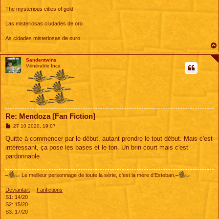
The mysterious cities of gold
Las misteriosas ciudades de oro
As cidades misteriosas de ouro
Sandentwins
Vénérable Inca
Re: Mendoza [Fan Fiction]
M
27 10 2020, 19:07
e
s
Quitte à commencer par le début, autant prendre le tout début. Mais c'est
s
intéressant, ça pose les bases et le ton. Un brin court mais c'est
a
g
pardonnable.
e
Le meilleur personnage de toute la série, c'est la mère d'Esteban.
Deviantart
--
Fanfictions
S1: 14/20
S2: 15/20
S3: 17/20