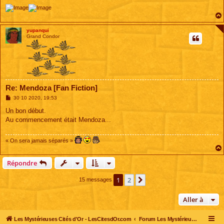
yupanqui
Grand Condor
Re: Mendoza [Fan Fiction]
M
30 10 2020, 19:53
e
s
Un bon début.
s
Au commencement était Mendoza...
a
g
e
« On sera jamais séparés »
Répondre
1
2
Suivante
15 messages
Aller à
Les Mystérieuses Cités d'Or - LesCitesdOr.com
Forum Les Mystérieuses Cités d'Or