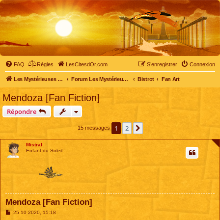
FAQ
Règles
LesCitesdOr.com
S’enregistrer
Connexion
Les Mystérieuses Cités d'Or - LesCitesdOr.com
Forum Les Mystérieuses Cités d'Or
Bistrot
Fan Art
Mendoza [Fan Fiction]
Répondre
1
2
Suivante
15 messages
Mistral
Enfant du Soleil
Mendoza [Fan Fiction]
M
25 10 2020, 15:18
e