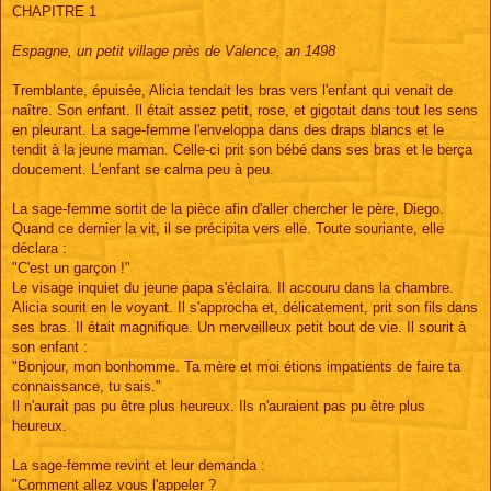
s
CHAPITRE 1
s
a
g
Espagne, un petit village près de Valence, an 1498
e
Tremblante, épuisée, Alicia tendait les bras vers l'enfant qui venait de
naître. Son enfant. Il était assez petit, rose, et gigotait dans tout les sens
en pleurant. La sage-femme l'enveloppa dans des draps blancs et le
tendit à la jeune maman. Celle-ci prit son bébé dans ses bras et le berça
doucement. L'enfant se calma peu à peu.
La sage-femme sortit de la pièce afin d'aller chercher le père, Diego.
Quand ce dernier la vit, il se précipita vers elle. Toute souriante, elle
déclara :
"C'est un garçon !"
Le visage inquiet du jeune papa s'éclaira. Il accouru dans la chambre.
Alicia sourit en le voyant. Il s'approcha et, délicatement, prit son fils dans
ses bras. Il était magnifique. Un merveilleux petit bout de vie. Il sourit à
son enfant :
"Bonjour, mon bonhomme. Ta mère et moi étions impatients de faire ta
connaissance, tu sais."
Il n'aurait pas pu être plus heureux. Ils n'auraient pas pu être plus
heureux.
La sage-femme revint et leur demanda :
"Comment allez vous l'appeler ?