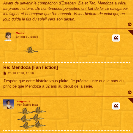
s
Avant de devenir le compagnon d'Esteban, Zia et Tao, Mendoza a vécu
s
sa propre histoire. De nombreuses péripéties ont fait de lui ce navigateur
a
g
intelligent et courageux que l'on connaît. Voici l'histoire de celui qui, un
e
jour, guida le fils du soleil vers son destin.
Mistral
Enfant du Soleil
Re: Mendoza [Fan Fiction]
M
25 10 2020, 15:19
e
s
J'espère que cette histoire vous plaira. Je précise juste que je pars du
s
principe que Mendoza a 32 ans au début de la série.
a
g
e
ziaguerra
Vénérable Inca