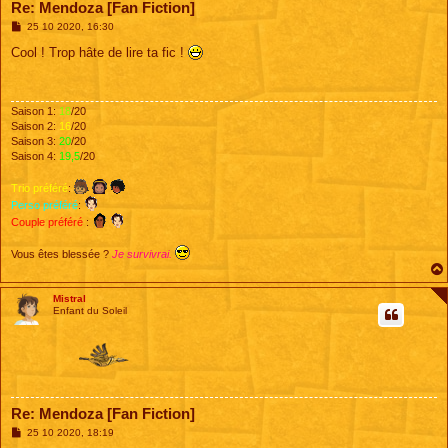
Re: Mendoza [Fan Fiction]
M
25 10 2020, 16:30
e
s
Cool ! Trop hâte de lire ta fic !
s
a
g
e
Saison 1:
18
/20
Saison 2:
16
/20
Saison 3:
20
/20
Saison 4:
19,5
/20
Trio préféré
:
Perso préféré
:
Couple préféré
:
Vous êtes blessée ?
Je survivrai.
Mistral
Enfant du Soleil
Re: Mendoza [Fan Fiction]
M
25 10 2020, 18:19
e