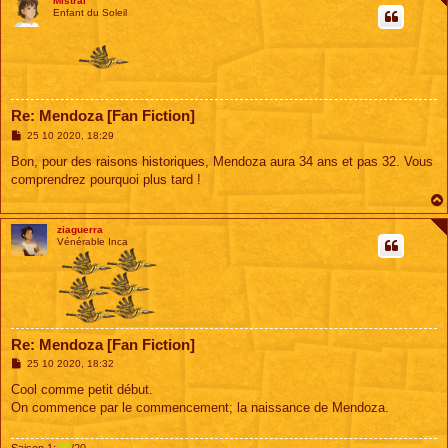
Mistral
Enfant du Soleil
Re: Mendoza [Fan Fiction]
M
25 10 2020, 18:29
e
s
Bon, pour des raisons historiques, Mendoza aura 34 ans et pas 32. Vous
s
comprendrez pourquoi plus tard !
a
g
e
ziaguerra
Vénérable Inca
Re: Mendoza [Fan Fiction]
M
25 10 2020, 18:32
e
s
Cool comme petit début.
s
On commence par le commencement; la naissance de Mendoza.
a
g
e
Saison 1:
18
/20