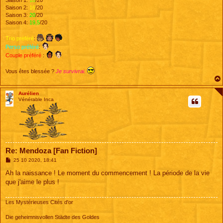
Saison 2:
16
/20
Saison 3:
20
/20
Saison 4:
19,5
/20
Trio préféré
:
Perso préféré
:
Couple préféré
:
Vous êtes blessée ?
Je survivrai.
Aurélien
Vénérable Inca
Re: Mendoza [Fan Fiction]
M
25 10 2020, 18:41
e
s
Ah la naissance ! Le moment du commencement ! La période de la vie
s
que j'aime le plus !
a
g
e
Les Mystérieuses Cités d'or
Die geheimnisvollen Städte des Goldes