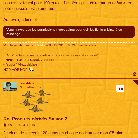
pas assez fourni pour 100 euros. J’espère qu’ils éditeront un
artbook
, ce
petit opuscule est prometteur.
Au revoir, à bientôt.
Vous n’avez pas les permissions nécessaires pour voir les fichiers joints à ce
message.
Modifié en dernier par
Ra Mu
le 06 12 2013, 16:20, modifié 2 fois.
- On s'est tout de même embrassés, cela ne signifie donc rien?
- HEIN? T'as embrassé Ambrosius?
- *soupir* Allez, déblaie!
HOP HOP HOP!
isamidala
Naacal loquace
Re: Produits dérivés Saison 2
M
05 12 2013, 19:15
e
s
Je viens de recevoir 120 euros en cheque cadeau par mon CE alors
s