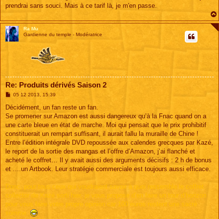
prendrai sans souci. Mais à ce tarif là, je m'en passe.
Ra Mu
Gardienne du temple - Modératrice
Re: Produits dérivés Saison 2
M
05 12 2013, 15:39
e
s
Décidément, un fan reste un fan.
s
Se promener sur Amazon est aussi dangereux qu’à la Fnac quand on a
a
g
une carte bleue en état de marche. Moi qui pensait que le prix prohibitif
e
constituerait un rempart suffisant, il aurait fallu la muraille de Chine !
Entre l’édition intégrale DVD repoussée aux calendes grecques par Kazé,
le report de la sortie des mangas et l’offre d’Amazon, j’ai flanché et
acheté le coffret… Il y avait aussi des arguments décisifs : 2 h de bonus
et ….un Artbook. Leur stratégie commerciale est toujours aussi efficace.
Donc, pour tous ceux qui voudraient savoir à quoi ressemble le coffret
collector de Kazé sorti hier, je vous propose d’en faire un tour d’horizon
pour vous faire votre propre opinion car 100 euros restent une sacré
somme.