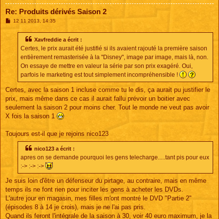
Re: Produits dérivés Saison 2
M
12 11 2013, 14:35
e
s
s
Xavfreddie a écrit :
a
Certes, le prix aurait été justifié si ils avaient rajouté la première saison
g
e
entièrement remasterisée à la "Disney", image par image, mais là, non.
On essaye de mettre en valeur la série par son prix exagéré. Oui,
parfois le marketing est tout simplement incompréhensible !
Certes, avec la saison 1 incluse comme tu le dis, ça aurait pu justifier le
prix, mais même dans ce cas il aurait fallu prévoir un boitier avec
seulement la saison 2 pour moins cher. Tout le monde ne veut pas avoir
X fois la saison 1
Toujours est-il que je rejoins nico123
nico123 a écrit :
apres on se demande pourquoi les gens telecharge.....tant pis pour eux
:-> :-> :->
Je suis loin d'être un défenseur du pirtage, au contraire, mais en même
temps ils ne font rien pour inciter les gens à acheter les DVDs.
L'autre jour en magasin, mes filles m'ont montré le DVD "Partie 2"
(épisodes 8 à 14 je crois), mais je ne l'ai pas pris.
Quand ils feront l'intégrale de la saison à 30, voir 40 euro maximum, je la