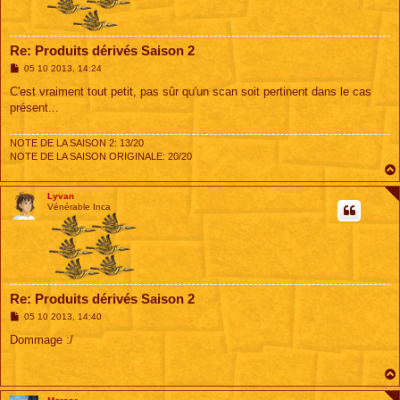
Re: Produits dérivés Saison 2
M
05 10 2013, 14:24
e
s
C'est vraiment tout petit, pas sûr qu'un scan soit pertinent dans le cas
s
présent...
a
g
e
NOTE DE LA SAISON 2: 13/20
NOTE DE LA SAISON ORIGINALE: 20/20
Lyvan
Vénérable Inca
Re: Produits dérivés Saison 2
M
05 10 2013, 14:40
e
s
Dommage :/
s
a
g
e