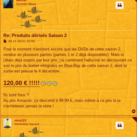
Morcar
Guerrier Maya
Re: Produits dérivés Saison 2
M
08 11 2013, 22:06
e
s
Pour le moment n'existent encore que les DVDs de cette saison 2,
s
vendus en plusieurs parties (parties 1 et 2 déjà disponibles). Mais si
a
g
j'étais déjà surpris par leur prix, j'ai carrément halluciné en découvrant ce
e
soir le prix du boitier intégrales en Blue-Ray de cette saison 2, dont la
sortie est prévue le 4 décembre :
120,00 € !!!!!
Ils sont fous ?
Au prix Amazon, ça descend à 99,99 €, mais même à ce prix là je
n'achèterais jamais la série !
nico123
Alchimiste bavard