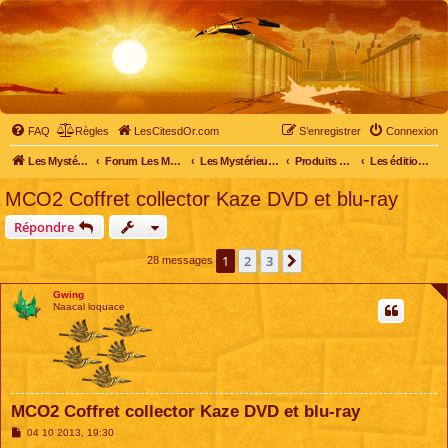
FAQ
Règles
LesCitesdOr.com
S’enregistrer
Connexion
Les Mystérieuses Cités d'Or - LesCitesdOr.com
Forum Les Mystérieuses Cités d'Or
Les Mystérieuses Cités d'Or
Produits dérivés
Les éditions DVD
MCO2 Coffret collector Kaze DVD et blu-ray
Répondre
1
2
3
Suivante
28 messages
Gwing
Naacal loquace
MCO2 Coffret collector Kaze DVD et blu-ray
M
04 10 2013, 19:30
e