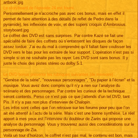
artbook.jpg
Le storyboard de l’épisode 24 est fourni.
Personnellement je n’accroche pas avec ces bonus, mais en effet il
permet de faire attention à des détails (le reflet de Pedro dans la
pyramide), les inflexions de voix, et des supers croquis d’Ambrosius.
storyboard.jpg
Le coffret des DVD est sans surprises. Par contre Kazé se fait une
spécialité de faire des coffrets où s’entassent les disques de façon
assez tordue. J’ai eu du mal à comprendre qu’il fallait faire coulisser les
DVD vers le bas pour les extraire de leur support. L’opération n’est pas si
simple si on ne souhaite pas les rayer. Les DVD sont sans bonus. Il y
juste le choix des pistes stéreo ou dolby 5.1.
Le DVD bonus présente les rubriques suivantes (de mémoire) :
"Genèse de la série", "nouveaux personnages", "Du papier à l’écran" et la
musique. Vous avez donc compris qu’il n’y a rien sur l’analyse du
scénario et des personnages. Par contre les curieux de la technique
seront contents. Perso ce n’est pas ce que j’attends d’un tel DVD, tant
Pis. Il n’y a pas non plus d’interview de Chalopin.
Les infos sont celles que l’on retrouve sur les forums pour peu que l’on
ait été attentif à l’actu de la série. Mais c’est une bonne synthèse. Le réel
apport à mes yeux est l’interview du doubleur de Zarès qui propose une
analyse du personnage. Vous y trouverez aussi des considérations sur le
personnage de Zia.
Voilà un tour d’horizon, le coffret n’est pas mal, le contenu est bon, mais