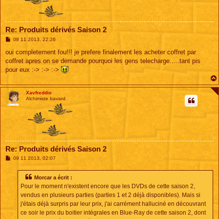
Re: Produits dérivés Saison 2
M
08 11 2013, 22:26
e
s
oui completement fou!!! je prefere finalement les acheter coffret par
s
coffret apres on se demande pourquoi les gens telecharge.....tant pis
a
g
pour eux :-> :-> :->
e
Xavfreddie
Alchimiste bavard
Re: Produits dérivés Saison 2
M
09 11 2013, 02:07
e
s
s
Morcar a écrit :
a
Pour le moment n'existent encore que les DVDs de cette saison 2,
g
e
vendus en plusieurs parties (parties 1 et 2 déjà disponibles). Mais si
j'étais déjà surpris par leur prix, j'ai carrément halluciné en découvrant
ce soir le prix du boitier intégrales en Blue-Ray de cette saison 2, dont