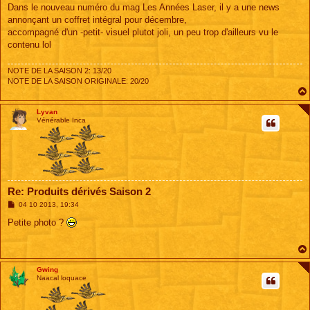
s
Dans le nouveau numéro du mag Les Années Laser, il y a une news
s
annonçant un coffret intégral pour décembre,
a
g
accompagné d'un -petit- visuel plutot joli, un peu trop d'ailleurs vu le
e
contenu lol
NOTE DE LA SAISON 2: 13/20
NOTE DE LA SAISON ORIGINALE: 20/20
Lyvan
Vénérable Inca
Re: Produits dérivés Saison 2
M
04 10 2013, 19:34
e
s
Petite photo ?
s
a
g
e
Gwing
Naacal loquace