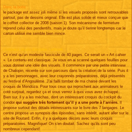
Donc la boite :
le package est assez joli même si les visuels proposés sont retrouvables
partout, pas de dessins original. Elle est plus solide et mieux conçue que
le coffret collector de 2008 (saison 1). Son mécanisme de fermeture
reprend celui des pendentifs, mais je doute qu’il tienne longtemps car le
carton utilisé me semble bien mince.
L’intérieur révèle d’emblée l’artbook.
Ce n’est qu’un modeste fascicule de 40 pages. Ce serait un « Art cahier
». Le contenu est classique. Je vous en ai scanné quelques feuilles pour
vous donner une idée des visuels. Il commence par une petite interview
de Chalopin, récente sur son parcours dans la création de la série. Puis il
y a les personnages, avec leur crayonnés préparatoires, déjà présentés
au festival d’Angoulême. J’ai failli tomber de ma chaise devant les
croquis de Mendoza. Pour tous ceux qui reprochent aux animateurs le
coté surjoué, regardez ça et vous verrez à quoi vous avez échappé…
Bien sur, il y a les méchas, dont un intéressant croquis du cockpit du
condor
qui suggère très fortement qu’il y a une porte à l’arrière.
Il
propose surtout des détails intéressants sur le livre des 7 langages. Le
centre propose un synopsis des épisodes, sans intérêt, autant aller sur le
site de Routard. Enfin, il y a quelques décors avec leurs croquis
préparatoires. Magnifique! On s'en doutait. Sachez qu’ils sont peu
nombreux cependant!