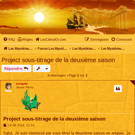
FAQ
Règles
LesCitesdOr.com
S’enregistrer
Connexion
Les Mystérieuses Cités d'Or - LesCitesdOr.com
Forum Les Mystérieuses Cités d'Or
Les Mystérieuses Cités d'Or
Les Mystérieuses Cités d'Or : saison 2 (2013)
Project sous-titrage de la deuxième saison
Répondre
4 messages • Page
1
sur
1
sangofe
Jeune Pichu
Project sous-titrage de la deuxième saison
M
12 08 2014, 11:14
e
s
Salut. Je suis interessé par sous-titrer la deuxième saison en anglais. Je