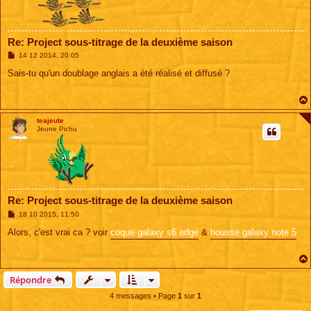
Re: Project sous-titrage de la deuxième saison
M
14 12 2014, 20:05
e
s
Sais-tu qu'un doublage anglais a été réalisé et diffusé ?
s
a
g
e
teajeute
Jeune Pichu
Re: Project sous-titrage de la deuxième saison
M
18 10 2015, 11:50
e
s
Alors, c'est vrai ca ? voir
coque galaxy s6 edge
&
housse galaxy note 5
s
a
g
e
Répondre
4 messages • Page
1
sur
1