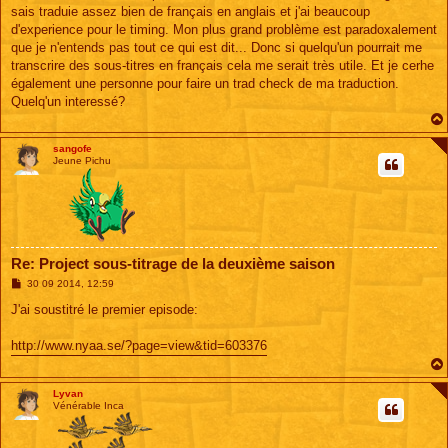
s
sais traduie assez bien de français en anglais et j'ai beaucoup
a
g
d'experience pour le timing. Mon plus grand problème est paradoxalement
e
que je n'entends pas tout ce qui est dit... Donc si quelqu'un pourrait me
transcrire des sous-titres en français cela me serait très utile. Et je cerhe
également une personne pour faire un trad check de ma traduction.
Quelq'un interessé?
sangofe
Jeune Pichu
Re: Project sous-titrage de la deuxième saison
M
30 09 2014, 12:59
e
s
J'ai soustitré le premier episode:
s
a
g
http://www.nyaa.se/?page=view&tid=603376
e
Lyvan
Vénérable Inca