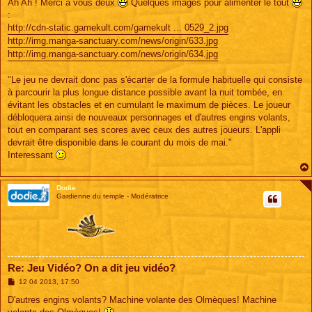
s
Ah Ah ! Merci à vous deux
Quelques images pour alimenter le tout
s
:
a
g
http://cdn-static.gamekult.com/gamekult ... 0529_2.jpg
e
http://img.manga-sanctuary.com/news/origin/633.jpg
http://img.manga-sanctuary.com/news/origin/634.jpg
"Le jeu ne devrait donc pas s'écarter de la formule habituelle qui consiste
à parcourir la plus longue distance possible avant la nuit tombée, en
évitant les obstacles et en cumulant le maximum de pièces. Le joueur
débloquera ainsi de nouveaux personnages et d'autres engins volants,
tout en comparant ses scores avec ceux des autres joueurs. L'appli
devrait être disponible dans le courant du mois de mai."
Interessant
Dodie
Gardienne du temple - Modératrice
Re: Jeu Vidéo? On a dit jeu vidéo?
M
12 04 2013, 17:50
e
s
D'autres engins volants? Machine volante des Olmèques! Machine
s