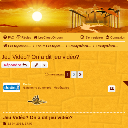
FAQ
Règles
LesCitesdOr.com
S’enregistrer
Connexion
Les Mystérieuses Cités d'Or - LesCitesdOr.com
Forum Les Mystérieuses Cités d'Or
Les Mystérieuses Cités d'Or
Les Mystérieuses Cités d'Or : les jeux vidéo
Jeu Vidéo? On a dit jeu vidéo?
Répondre
1
2
Suivante
15 messages
Dodie
Gardienne du temple - Modératrice
Jeu Vidéo? On a dit jeu vidéo?
M
12 04 2013, 17:07
e