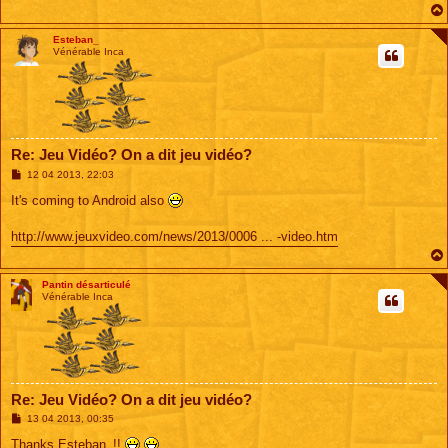
Esteban_
Vénérable Inca
Re: Jeu Vidéo? On a dit jeu vidéo?
M
12 04 2013, 22:03
e
s
It's coming to Android also
s
a
g
http://www.jeuxvideo.com/news/2013/0006 ... -video.htm
e
Pantin désarticulé
Vénérable Inca
Re: Jeu Vidéo? On a dit jeu vidéo?
M
13 04 2013, 00:35
e
s
Thanks Esteban_!!