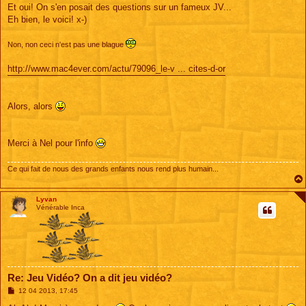
s
Et oui! On s'en posait des questions sur un fameux JV...
s
Eh bien, le voici! x-)
a
g
e
Non, non ceci n'est pas une blague
http://www.mac4ever.com/actu/79096_le-v ... cites-d-or
Alors, alors
Merci à Nel pour l'info
Ce qui fait de nous des grands enfants nous rend plus humain...
Lyvan
Vénérable Inca
Re: Jeu Vidéo? On a dit jeu vidéo?
M
12 04 2013, 17:45
e