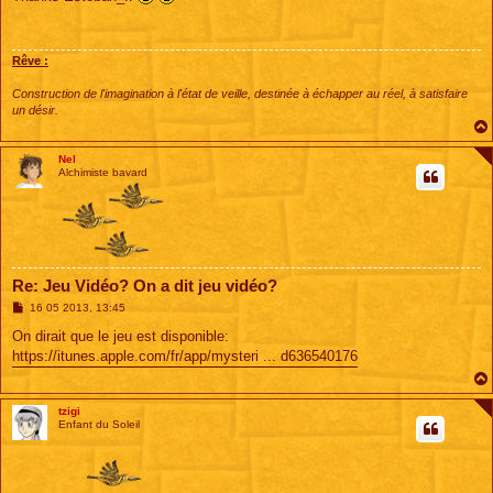
s
a
g
e
Rêve :
Construction de l'imagination à l'état de veille, destinée à échapper au réel, à satisfaire
un désir.
Nel
Alchimiste bavard
Re: Jeu Vidéo? On a dit jeu vidéo?
M
16 05 2013, 13:45
e
s
On dirait que le jeu est disponible:
s
https://itunes.apple.com/fr/app/mysteri ... d636540176
a
g
e
tzigi
Enfant du Soleil