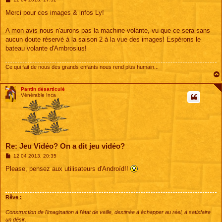
e
s
Merci pour ces images & infos Ly!
s
a
g
A mon avis nous n'aurons pas la machine volante, vu que ce sera sans
e
aucun doute réservé à la saison 2 à la vue des images! Espérons le
bateau volante d'Ambrosius!
Ce qui fait de nous des grands enfants nous rend plus humain...
Pantin désarticulé
Vénérable Inca
Re: Jeu Vidéo? On a dit jeu vidéo?
M
12 04 2013, 20:35
e
s
Please, pensez aux utilisateurs d'Androïd!!
s
a
g
e
Rêve :
Construction de l'imagination à l'état de veille, destinée à échapper au réel, à satisfaire
un désir.