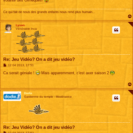
volante des Olmèques!
a
g
e
Ce qui fait de nous des grands enfants nous rend plus humain...
Lyvan
Vénérable Inca
Re: Jeu Vidéo? On a dit jeu vidéo?
M
12 04 2013, 17:51
e
s
Ca serait géniale !
Mais apparemment, c'est axer saison 2
s
a
g
e
Dodie
Gardienne du temple - Modératrice
Re: Jeu Vidéo? On a dit jeu vidéo?
M
12 04 2013, 17:52