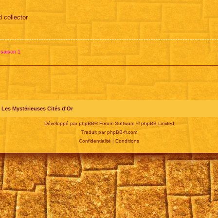
d collector
 saison 1
Les Mystérieuses Cités d'Or
Développé par
phpBB
® Forum Software © phpBB Limited
Traduit par
phpBB-fr.com
Confidentialité
|
Conditions