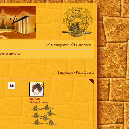
S’enregistrer
Connexion
dre et acheter
1 message • Page
1
sur
1
dialecte
Maître Shaolin