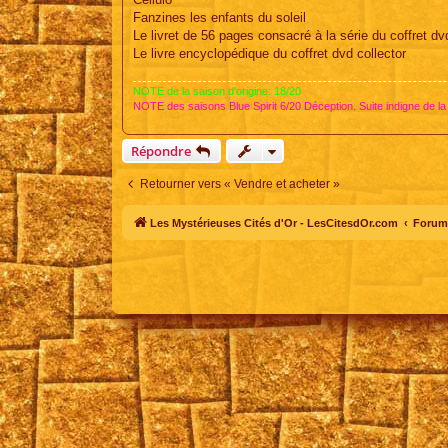
Fanzines les enfants du soleil
Le livret de 56 pages consacré à la série du coffret dv
Le livre encyclopédique du coffret dvd collector
NOTE de la saison d'origine: 18/20
NOTE des saisons Blue Spirit 6/20 Déception. Suite indigne de la
Répondre
Retourner vers « Vendre et acheter »
Les Mystérieuses Cités d'Or - LesCitesdOr.com
Forum 