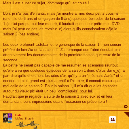
s
Mais il est super ce sujet, dommage qu'il ait coulé !
s
a
g
Bon, je n'ai pas d'enfants, mais j'ai montré à mes deux petits cousins
e
(une fille de 6 ans et un garçon de 8 ans) quelques épisodes de la saison
1 (je n'ai pas pu tout leur montré, il faudrait que je leur prête mes DVD
mais j'ai peur de pas les revoir e_e) alors qu'ils connaissaient déjà la
saison 2 (pas entière).
Les deux préfèrent Esteban et le générique de la saison 1, mon cousin
préfère de loin Zia de la saison 2. J'ai remarqué que l'aîné écoutait plus
attentivement les documentaires de la première saison que ceux de la
seconde.
La petite ne serait pas capable de me résumer les scénarios (surtout
qu'elle a vu que quelques épisodes de la saison 1 donc c'plus dur e_e), à
part dire qu'ils cherchent les cités d'or, qu'il y a un "méchant Zarès" et un
condor. Le plus grand est plus attentif à l'histoire, il connait mieux que
moi celle de la saison 2. Pour la saison 1, il m'a dit que les épisodes
autour du vieux pic était un peu "compliqués" pour lui.
Faudrait que je regarde la suite de la saison 1 avec eux et en leur
demandant leurs impressions quand l'occasion se présentera !
Este
Maître Shaolin