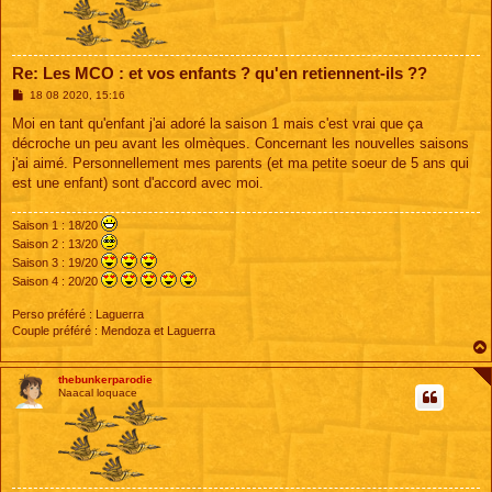
Re: Les MCO : et vos enfants ? qu'en retiennent-ils ??
M
18 08 2020, 15:16
e
s
Moi en tant qu'enfant j'ai adoré la saison 1 mais c'est vrai que ça
s
décroche un peu avant les olmèques. Concernant les nouvelles saisons
a
g
j'ai aimé. Personnellement mes parents (et ma petite soeur de 5 ans qui
e
est une enfant) sont d'accord avec moi.
Saison 1 : 18/20
Saison 2 : 13/20
Saison 3 : 19/20
Saison 4 : 20/20
Perso préféré : Laguerra
Couple préféré : Mendoza et Laguerra
thebunkerparodie
Naacal loquace