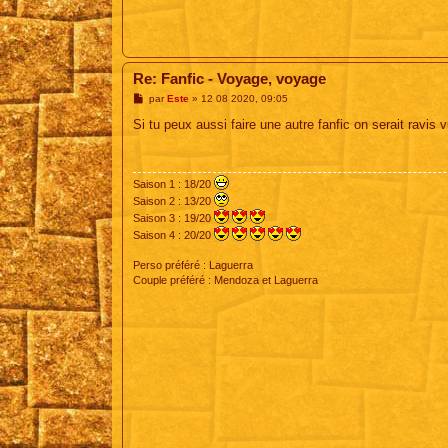
Re: Fanfic - Voyage, voyage
M
par
Este
»
12 08 2020, 09:05
e
s
Si tu peux aussi faire une autre fanfic on serait ravis vu
s
a
g
e
Saison 1 : 18/20
Saison 2 : 13/20
Saison 3 : 19/20
Saison 4 : 20/20
Perso préféré : Laguerra
Couple préféré : Mendoza et Laguerra