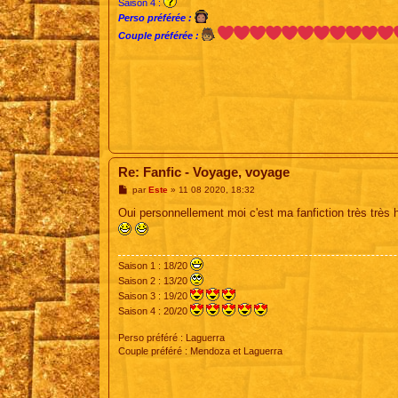
Saison 4 :
Perso préférée :
Couple préférée :
Re: Fanfic - Voyage, voyage
M
par
Este
»
11 08 2020, 18:32
e
s
Oui personnellement moi c'est ma fanfiction très très h
s
a
g
e
Saison 1 : 18/20
Saison 2 : 13/20
Saison 3 : 19/20
Saison 4 : 20/20
Perso préféré : Laguerra
Couple préféré : Mendoza et Laguerra