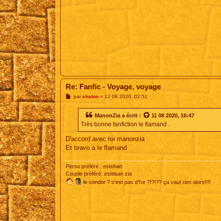
Re: Fanfic - Voyage, voyage
M
par
chaton
»
12 08 2020, 02:51
e
s
s
ManonZia
a écrit :
11 08 2020, 16:47
a
Très bonne fanfiction le flamand .
g
e
D'accord avec toi manonzia
Et bravo à le flamand
Perso préféré : esteban
Couple préféré: esteban zia
le condor ? c'est pas d'l'or ?!?!?? ça vaut rien alors!!!!