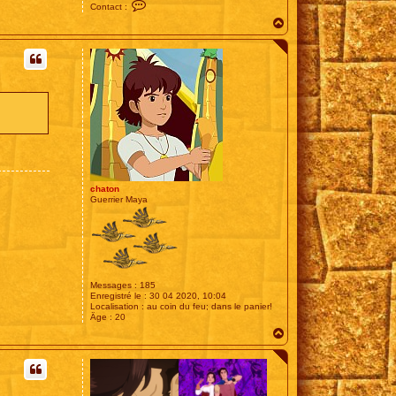
C
Contact :
o
H
n
t
a
a
u
c
t
t
e
r
E
s
t
e
chaton
Guerrier Maya
Messages :
185
Enregistré le :
30 04 2020, 10:04
Localisation :
au coin du feu; dans le panier!
Âge :
20
H
a
u
t