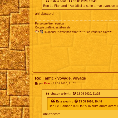
s
Este
a écrit :
13 08 2020, 19:48
a
Ben Le Flamand !! Au fait si la suite arrive avant un 
g
e
ah! d'accord!
Perso préféré : esteban
Couple préféré: esteban zia
le condor ? c'est pas d'l'or ?!?!?? ça vaut rien alors!!!!
Re: Fanfic - Voyage, voyage
M
par
Este
»
13 08 2020, 21:52
e
s
s
chaton
a écrit :
13 08 2020, 21:25
a
g
Este
a écrit :
13 08 2020, 19:48
e
Ben Le Flamand !! Au fait si la suite arrive avant
ah! d'accord!