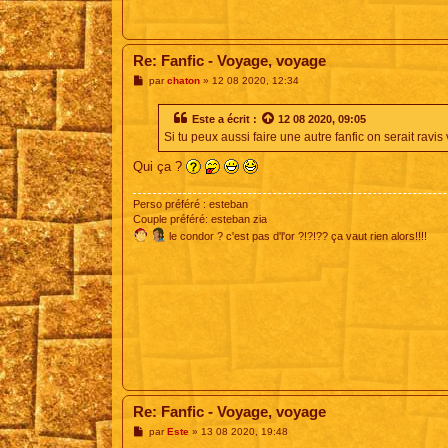
Re: Fanfic - Voyage, voyage
M
par
chaton
»
12 08 2020, 12:34
e
s
s
Este
a écrit :
12 08 2020, 09:05
a
Si tu peux aussi faire une autre fanfic on serait ravis v
g
e
Qui ça ?
Perso préféré : esteban
Couple préféré: esteban zia
le condor ? c'est pas d'l'or ?!?!?? ça vaut rien alors!!!!
Re: Fanfic - Voyage, voyage
M
par
Este
»
13 08 2020, 19:48
e