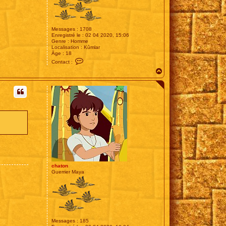
Messages :
1708
Enregistré le :
02 04 2020, 15:06
Genre :
Homme
Localisation :
Kûmlar
Âge :
18
C
Contact :
o
H
n
t
a
a
u
c
t
t
e
r
E
s
t
e
chaton
Guerrier Maya
Messages :
185