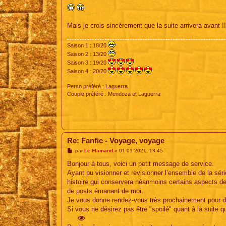
Mais je crois sincèrement que la suite arrivera avant !!
Saison 1 : 18/20
Saison 2 : 13/20
Saison 3 : 19/20
Saison 4 : 20/20
Perso préféré : Laguerra
Couple préféré : Mendoza et Laguerra
Re: Fanfic - Voyage, voyage
M
par
Le Flamand
»
01 01 2021, 13:45
e
s
Bonjour à tous, voici un petit message de service.
s
Ayant pu visionner et revisionner l’ensemble de la séri
a
g
histoire qui conservera néanmoins certains aspects des
e
de posts émanant de moi.
Je vous donne rendez-vous très prochainement pour d
Si vous ne désirez pas être "spoilé" quant à la suite 