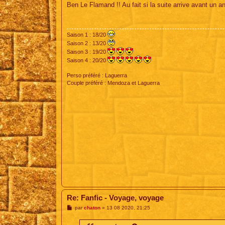
s
Ben Le Flamand !! Au fait si la suite arrive avant un a
s
a
g
e
Saison 1 : 18/20
Saison 2 : 13/20
Saison 3 : 19/20
Saison 4 : 20/20
Perso préféré : Laguerra
Couple préféré : Mendoza et Laguerra
Re: Fanfic - Voyage, voyage
M
par
chaton
»
13 08 2020, 21:25
e
s