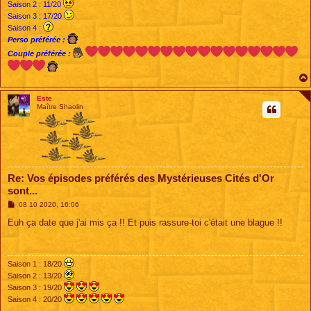
Saison 2 : 11/20
Saison 3 : 17/20
Saison 4 :
Perso préférée :
Couple préférée :
Este
Maître Shaolin
Re: Vos épisodes préférés des Mystérieuses Cités d'Or
sont...
M
08 10 2020, 16:06
e
s
Euh ça date que j'ai mis ça !! Et puis rassure-toi c'était une blague !!
s
a
g
e
Saison 1 : 18/20
Saison 2 : 13/20
Saison 3 : 19/20
Saison 4 : 20/20