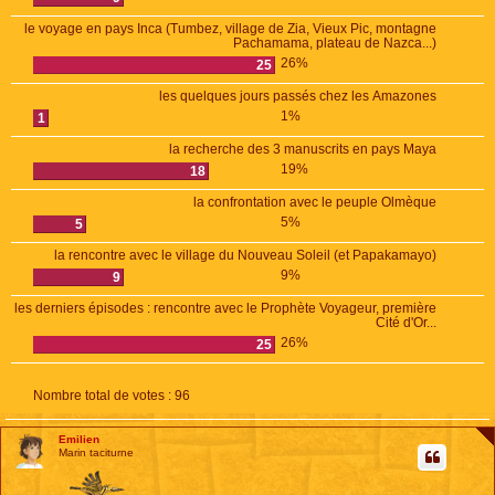
le voyage en pays Inca (Tumbez, village de Zia, Vieux Pic, montagne
Pachamama, plateau de Nazca...)
26%
25
les quelques jours passés chez les Amazones
1%
1
la recherche des 3 manuscrits en pays Maya
19%
18
la confrontation avec le peuple Olmèque
5%
5
la rencontre avec le village du Nouveau Soleil (et Papakamayo)
9%
9
les derniers épisodes : rencontre avec le Prophète Voyageur, première
Cité d'Or...
26%
25
Nombre total de votes :
96
Emilien
Marin taciturne