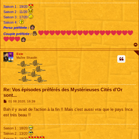
Saison 1 : 19/20
Saison 2 : 11/20
Saison 3 : 17/20
Saison 4 :
Perso préférée :
Couple préférée :
Este
Maître Shaolin
Re: Vos épisodes préférés des Mystérieuses Cités d'Or
sont...
M
01 08 2020, 16:39
e
s
Bah il y avait de l'action à la fin !! Mais c'est aussi vrai que le pays Inca
s
est très beau !!
a
g
e
Saison 1 : 18/20
Saison 2 : 13/20
Saison 3 : 19/20