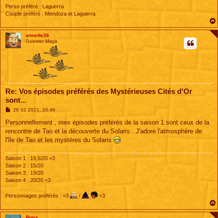
Perso préféré : Laguerra
Couple préféré : Mendoza et Laguerra
annette26
Guerrier Maya
Re: Vos épisodes préférés des Mystérieuses Cités d'Or
sont...
M
28 02 2021, 20:46
e
s
Personnellement , mes épisodes préférés de la saison 1 sont ceux de la
s
rencontre de Tao et la découverte du Solaris . J'adore l'atmosphère de
a
g
l'île de Tao et les mystères du Solaris
e
Saison 1 : 19,5/20 <3
Saison 2 : 15/20
Saison 3 : 19/20
Saison 4 : 20/20 <3
Personnages préférés : <3
/
<3
Bona