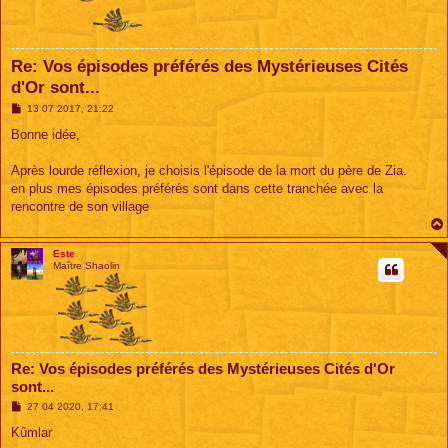
Re: Vos épisodes préférés des Mystérieuses Cités
d'Or sont...
M
13 07 2017, 21:22
e
s
Bonne idée,
s
a
g
Après lourde réflexion, je choisis l'épisode de la mort du père de Zia.
e
en plus mes épisodes préférés sont dans cette tranchée avec la
rencontre de son village
Este
Maître Shaolin
Re: Vos épisodes préférés des Mystérieuses Cités d'Or
sont...
M
27 04 2020, 17:41
e
s
Kûmlar
s