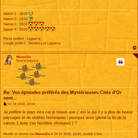
a
g
e
Saison 1 : 18/20
Saison 2 : 13/20
Saison 3 : 19/20
Saison 4 : 20/20
Perso préféré : Laguerra
Couple préféré : Mendoza et Laguerra
ManonZia
Naacal loquace
Re: Vos épisodes préférés des Mystérieuses Cités d'Or
sont...
M
01 08 2020, 10:06
e
s
Je préfère le pays inca car je trouve que c' est la qui il y a plus de beaux
s
paysages et de réalités historiques ( pourquoi avoir gâché la fin de la
a
g
saison 1 avec ces horribles olmèques ) ?
e
Modifié en dernier par
ManonZia
le 06 10 2020, 18:45, modifié 1 fois.