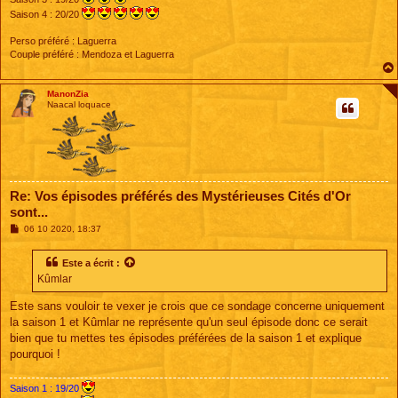
Saison 4 : 20/20
Perso préféré : Laguerra
Couple préféré : Mendoza et Laguerra
ManonZia
Naacal loquace
Re: Vos épisodes préférés des Mystérieuses Cités d'Or
sont...
M
06 10 2020, 18:37
e
s
s
Este
a écrit :
a
Kûmlar
g
e
Este sans vouloir te vexer je crois que ce sondage concerne uniquement
la saison 1 et Kûmlar ne représente qu'un seul épisode donc ce serait
bien que tu mettes tes épisodes préférées de la saison 1 et explique
pourquoi !
Saison 1 : 19/20