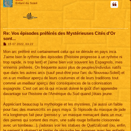
Enfant du Soleil
Re: Vos épisodes préférés des Mystérieuses Cités d'Or
sont...
M
15 07 2022, 03:22
e
s
Mon arc préféré est certainement celui qui se déroule en pays inca.
s
J'aime bien le rythme des épisodes (l'histoire progresse à un rythme ni
a
g
trop rapide, ni trop lent) et j'aime bien voir souvent les Espagnols, mes
e
ennemis préférés. On fréquente aussi plus de peuples/individus natifs
que dans les autres arcs (sauf peut-être pour l'arc du Nouveau-Soleil) et
on a un meilleur aperçu de leurs coutumes et de leurs traditions tout
comme un meilleur aperçu des conséquences de la colonisation
espagnole. C'est cet arc-là qui m'avait donné le goût d'en apprendre
davantage sur l'histoire de l'Amérique du Sud quand j'étais jeune.
Appréciant beaucoup la mythologie et les mystères, j'ai aussi un faible
pour l'arc des manuscrits en pays maya. Si l'épisode du masque de jade
m'a longtemps fait peur (pensez-y: un masque menaçant dans un mur,
des pierres qui sortent des murs, une salle rouge brillante cloisonnée
avec un tombeau...), j'adorais voir les statues de Quetzalcoatl (ou, enfin,
le serpent à plumes) et tenter de résoudre les énigmes avec les enfants.