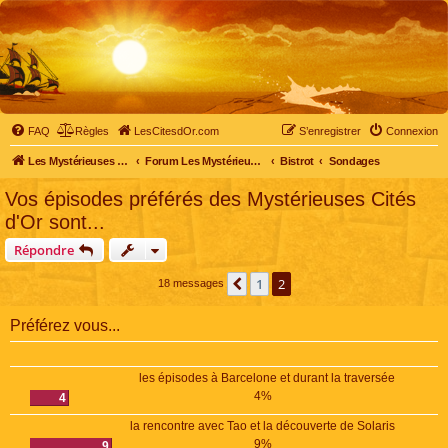
FAQ
Règles
LesCitesdOr.com
S’enregistrer
Connexion
Les Mystérieuses Cités d'Or - LesCitesdOr.com
Forum Les Mystérieuses Cités d'Or
Bistrot
Sondages
Vos épisodes préférés des Mystérieuses Cités
d'Or sont...
Répondre
1
2
Précédente
18 messages
Préférez vous...
les épisodes à Barcelone et durant la traversée
4%
4
la rencontre avec Tao et la découverte de Solaris
9%
9