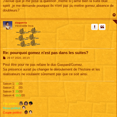
g
J'avoue que je me pose la question ,même si j'aime bien la suite blue
e
spirit ,je me demande pourquoi ils n'ont pas pu mettre gomez,absence de
doubleurs?
ziaguerra
Vénérable Inca
Re: pourquoi gomez n'est pas dans les suites?
M
29 07 2020, 20:15
e
s
Peut être pour ne pas refaire le duo Gaspard/Gomez.
s
Sa présence aurait pu changer le déroulement de l’histoire et les
a
g
réalisateurs ne voulaient sûrement pas que ce soit ainsi.
e
Saison 1:
18
/20
Saison 2:
16
/20
Saison 3:
20
/20
Saison 4:
19,5
/20
Trio préféré
:
Perso préféré
:
Couple préféré
: