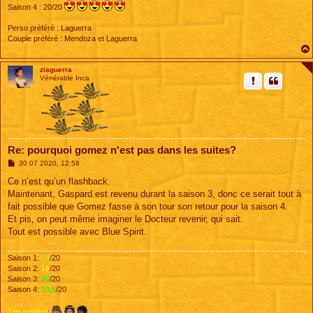
Saison 4 : 20/20
Perso préféré : Laguerra
Couple préféré : Mendoza et Laguerra
ziaguerra
Vénérable Inca
Re: pourquoi gomez n'est pas dans les suites?
M
30 07 2020, 12:58
e
s
Ce n’est qu’un flashback.
s
Maintenant, Gaspard est revenu durant la saison 3, donc ce serait tout à
a
g
fait possible que Gomez fasse à son tour son retour pour la saison 4.
e
Et pis, on peut même imaginer le Docteur revenir, qui sait.
Tout est possible avec Blue Spirit.
Saison 1:
18
/20
Saison 2:
16
/20
Saison 3:
20
/20
Saison 4:
19,5
/20
Trio préféré
: