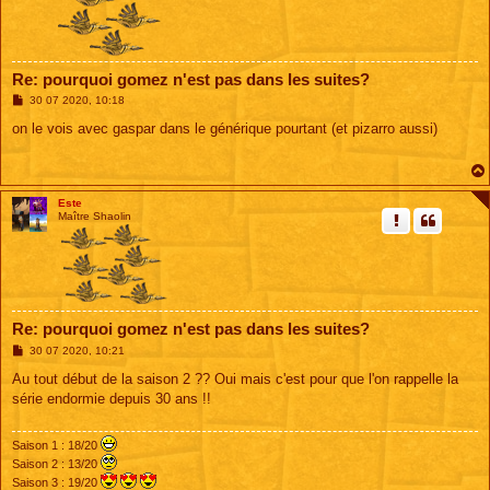
Re: pourquoi gomez n'est pas dans les suites?
M
30 07 2020, 10:18
e
s
on le vois avec gaspar dans le générique pourtant (et pizarro aussi)
s
a
g
e
Este
Maître Shaolin
Re: pourquoi gomez n'est pas dans les suites?
M
30 07 2020, 10:21
e
s
Au tout début de la saison 2 ?? Oui mais c'est pour que l'on rappelle la
s
série endormie depuis 30 ans !!
a
g
e
Saison 1 : 18/20
Saison 2 : 13/20
Saison 3 : 19/20