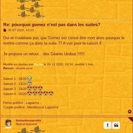
Re: pourquoi gomez n'est pas dans les suites?
M
30 07 2020, 10:15
e
s
Oui et n'oublions pas que Gomez est censé être mort alors pourquoi le
s
mettre comme ça dans la suite ?? A voir pour la saison 4...
a
g
e
Je propose un retour... des Géants Urubus !!!!!!
Modifié en dernier par
Ra Mu
le 09 12 2020, 19:54, modifié 1 fois.
Raison :
double post
Saison 1 : 18/20
Saison 2 : 13/20
Saison 3 : 19/20
Saison 4 : 20/20
Perso préféré : Laguerra
Couple préféré : Mendoza et Laguerra
thebunkerparodie
Naacal loquace