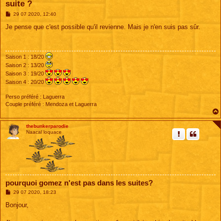
suite ?
M
29 07 2020, 12:40
e
s
Je pense que c'est possible qu'il revienne. Mais je n'en suis pas sûr.
s
a
g
e
Saison 1 : 18/20
Saison 2 : 13/20
Saison 3 : 19/20
Saison 4 : 20/20
Perso préféré : Laguerra
Couple préféré : Mendoza et Laguerra
thebunkerparodie
Naacal loquace
pourquoi gomez n'est pas dans les suites?
M
29 07 2020, 18:23
e
s
Bonjour,
s
a