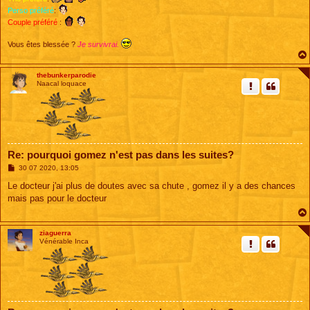
Perso préféré
:
Couple préféré
:
Vous êtes blessée ?
Je survivrai.
thebunkerparodie
Naacal loquace
Re: pourquoi gomez n'est pas dans les suites?
M
30 07 2020, 13:05
e
s
Le docteur j'ai plus de doutes avec sa chute , gomez il y a des chances
s
mais pas pour le docteur
a
g
e
ziaguerra
Vénérable Inca