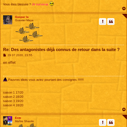
Vous êtes blessée ?
Je survivrai.
Gaspar la
Guerrier Maya
Re: Des antagonistes déjà connus de retour dans la suite ?
M
29 07 2020, 23:55
e
s
en effet
s
a
g
e
Pauvres idiots vous aviez pourtant des consignes !!!!!!!
saison 1 17/20
saison 2 18/20
saison 3 19/20
saison 4 18/20
Este
Maître Shaolin