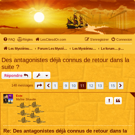
FAQ
Règles
LesCitesdOr.com
S’enregistrer
Connexion
Les Mystérieuses Cités d'Or - LesCitesdOr.com
Forum Les Mystérieuses Cités d'Or
Les Mystérieuses Cités d'Or
Le forum… pour tous
Des antagonistes déjà connus de retour dans la
suite ?
Répondre
Page
11
sur
15
1
9
10
11
12
13
15
Précédente
Suiva
148 messages
…
…
Este
Maître Shaolin
Re: Des antagonistes déjà connus de retour dans la