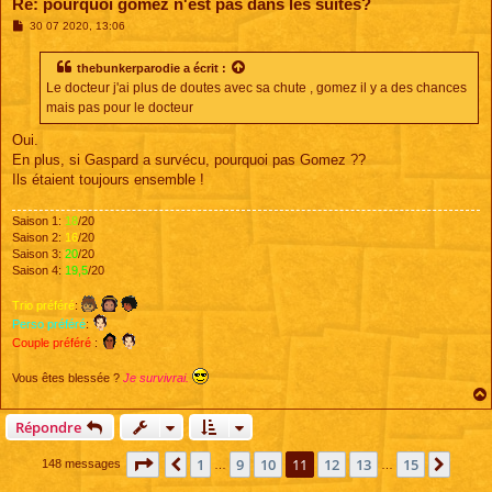
Re: pourquoi gomez n'est pas dans les suites?
M
30 07 2020, 13:06
e
s
s
thebunkerparodie
a écrit :
a
Le docteur j'ai plus de doutes avec sa chute , gomez il y a des chances
g
e
mais pas pour le docteur
Oui.
En plus, si Gaspard a survécu, pourquoi pas Gomez ??
Ils étaient toujours ensemble !
Saison 1:
18
/20
Saison 2:
16
/20
Saison 3:
20
/20
Saison 4:
19,5
/20
Trio préféré
:
Perso préféré
:
Couple préféré
:
Vous êtes blessée ?
Je survivrai.
Répondre
Page
11
sur
15
1
9
10
11
12
13
15
Précédente
Suiva
148 messages
…
…