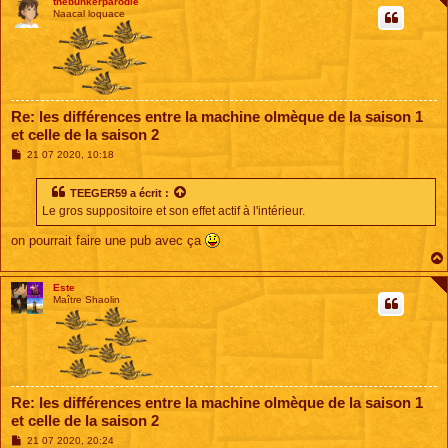
thebunkerparodie
Naacal loquace
Re: les différences entre la machine olmèque de la saison 1
et celle de la saison 2
M
21 07 2020, 10:18
e
s
s
TEEGER59
a écrit :
a
Le gros suppositoire et son effet actif à l'intérieur.
g
e
on pourrait faire une pub avec ça
Este
Maître Shaolin
Re: les différences entre la machine olmèque de la saison 1
et celle de la saison 2
M
21 07 2020, 20:24