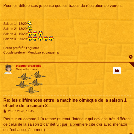
e
s
Pour les différences je pense que les traces de réparation se verront.
s
a
g
e
Saison 1 : 18/20
Saison 2 : 13/20
Saison 3 : 19/20
Saison 4 : 20/20
Perso préféré : Laguerra
Couple préféré : Mendoza et Laguerra
thebunkerparodie
Naacal loquace
Re: les différences entre la machine olmèque de la saison 1
et celle de la saison 2
M
25 07 2020, 16:45
e
s
Pas sur vu comme il l'a retapé (surtout l'intèrieur qui deviens très différent
s
de celui de la saison 1 car détruit par la première cité d'or avec ménator
a
g
qui "échappe" à la mort)
e