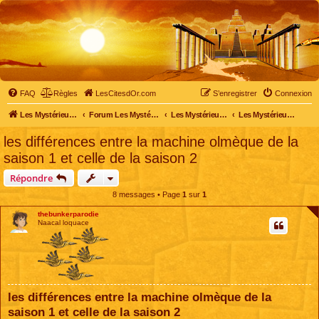
FAQ
Règles
LesCitesdOr.com
S’enregistrer
Connexion
Les Mystérieuses Cités d'Or - LesCitesdOr.com
Forum Les Mystérieuses Cités d'Or
Les Mystérieuses Cités d'Or
Les Mystérieuses Cités d'Or : saison 2 (2013)
les différences entre la machine olmèque de la
saison 1 et celle de la saison 2
Répondre
8 messages • Page
1
sur
1
thebunkerparodie
Naacal loquace
les différences entre la machine olmèque de la
saison 1 et celle de la saison 2