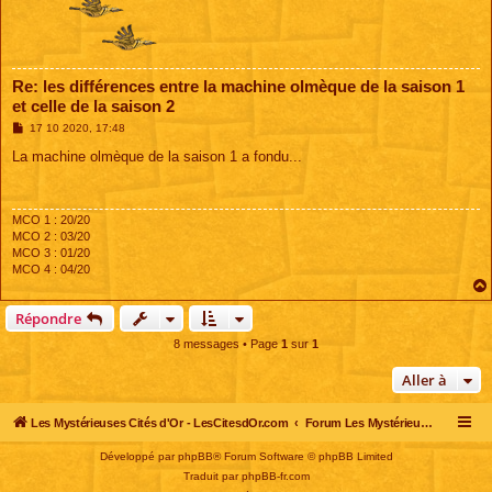
Re: les différences entre la machine olmèque de la saison 1
et celle de la saison 2
M
17 10 2020, 17:48
e
s
La machine olmèque de la saison 1 a fondu...
s
a
g
e
MCO 1 : 20/20
MCO 2 : 03/20
MCO 3 : 01/20
MCO 4 : 04/20
Répondre
8 messages • Page
1
sur
1
Aller à
Les Mystérieuses Cités d'Or - LesCitesdOr.com
Forum Les Mystérieuses Cités d'Or
Développé par
phpBB
® Forum Software © phpBB Limited
Traduit par
phpBB-fr.com