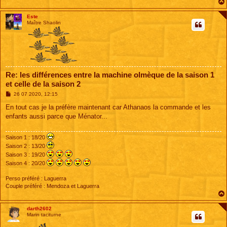
Este
Maître Shaolin
Re: les différences entre la machine olmèque de la saison 1
et celle de la saison 2
M
26 07 2020, 12:15
e
s
En tout cas je la préfère maintenant car Athanaos la commande et les
s
enfants aussi parce que Ménator...
a
g
e
Saison 1 : 18/20
Saison 2 : 13/20
Saison 3 : 19/20
Saison 4 : 20/20
Perso préféré : Laguerra
Couple préféré : Mendoza et Laguerra
darth2602
Marin taciturne