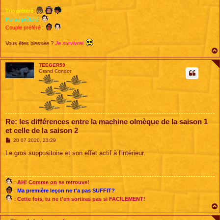
Trio préféré
:
Perso préféré
:
Couple préféré
:
Vous êtes blessée ?
Je survivrai.
TEEGER59
Grand Condor
Re: les différences entre la machine olmèque de la saison 1
et celle de la saison 2
M
20 07 2020, 23:29
e
s
Le gros suppositoire et son effet actif à l'intérieur.
s
a
g
e
:
AH! Comme on se retrouve!
:
Ma première leçon ne t'a pas SUFFIT?
:
Cette fois, tu ne t'en sortiras pas si FACILEMENT!