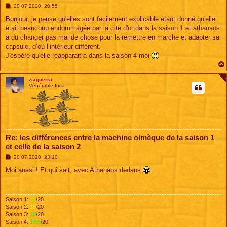
M
20 07 2020, 20:55
e
s
Bonjour, je pense qu'elles sont facilement explicable étant donné qu'elle
s
était beaucoup endommagée par la cité d'or dans la saison 1 et athanaos
a
g
a du changer pas mal de chose pour la remettre en marche et adapter sa
e
capsule, d’où l’intérieur différent.
J'espère qu'elle réapparaitra dans la saison 4 moi
ziaguerra
Vénérable Inca
Re: les différences entre la machine olmèque de la saison 1
et celle de la saison 2
M
20 07 2020, 23:10
e
s
Moi aussi ! Et qui sait, avec Athanaos dedans
.
s
a
g
e
Saison 1:
18
/20
Saison 2:
16
/20
Saison 3:
20
/20
Saison 4:
19,5
/20