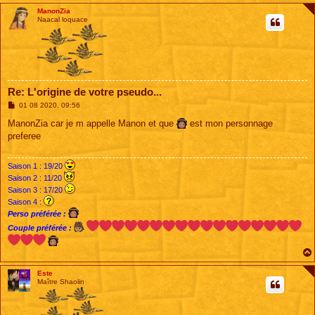
ManonZia
Naacal loquace
Re: L'origine de votre pseudo...
M
01 08 2020, 09:56
e
s
ManonZia car je m appelle Manon et que
est mon personnage
s
preferee
a
g
e
Saison 1 : 19/20
Saison 2 : 11/20
Saison 3 : 17/20
Saison 4 :
Perso préférée :
Couple préférée :
Este
Maître Shaolin