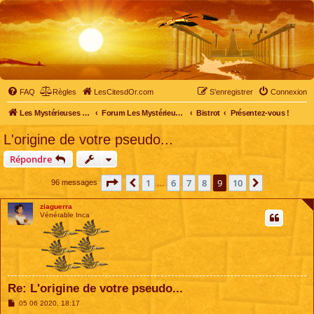
FAQ
Règles
LesCitesdOr.com
S’enregistrer
Connexion
Les Mystérieuses Cités d'Or - LesCitesdOr.com
Forum Les Mystérieuses Cités d'Or
Bistrot
Présentez-vous !
L'origine de votre pseudo...
Répondre
Page
9
sur
10
1
6
7
8
9
10
Précédente
Suivante
96 messages
…
ziaguerra
Vénérable Inca
Re: L'origine de votre pseudo...
M
05 06 2020, 18:17
e