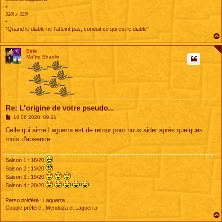
•
320i x 325i
•
"Quand le diable ne t’atteint pas, conduit ce qui est le diable"
Este
Maître Shaolin
Re: L'origine de votre pseudo...
M
16 06 2020, 09:21
e
s
Celle qui aime Laguerra est de retour pour nous aider après quelques
s
mois d'absence.
a
g
e
Saison 1 : 18/20
Saison 2 : 13/20
Saison 3 : 19/20
Saison 4 : 20/20
Perso préféré : Laguerra
Couple préféré : Mendoza et Laguerra