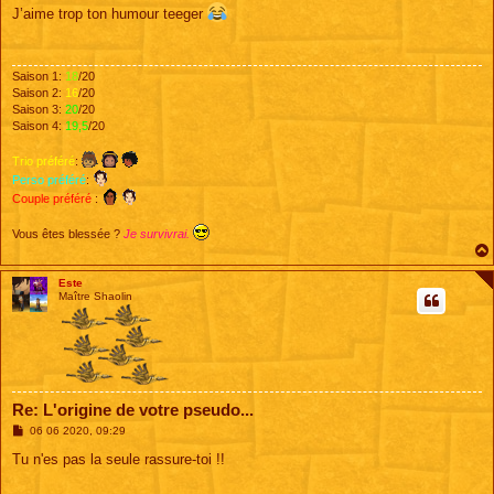
s
J’aime trop ton humour teeger
s
a
g
e
Saison 1:
18
/20
Saison 2:
16
/20
Saison 3:
20
/20
Saison 4:
19,5
/20
Trio préféré
:
Perso préféré
:
Couple préféré
:
Vous êtes blessée ?
Je survivrai.
Este
Maître Shaolin
Re: L'origine de votre pseudo...
M
06 06 2020, 09:29
e
s
Tu n'es pas la seule rassure-toi !!
s
a