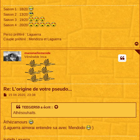
g
e
Saison 1 : 18/20
Saison 2 : 13/20
Saison 3 : 19/20
Saison 4 : 20/20
Perso préféré : Laguerra
Couple préféré : Mendoza et Laguerra
manonallemende
Vénérable Inca
Re: L'origine de votre pseudo...
M
15 06 2020, 23:38
e
s
s
TEEGER59
a écrit :
a
Athésouhaits.
g
e
Athézamours
(Laguerra aimerai entendre sa avec Mendodo
)
Isabella Laguerra