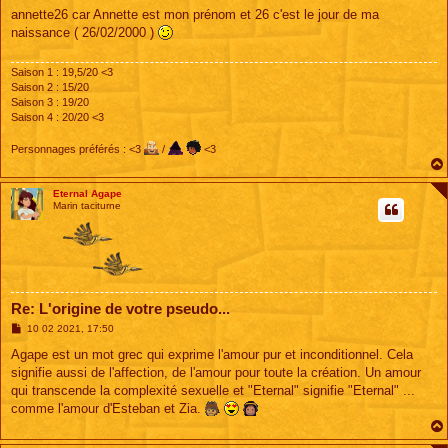
s
annette26 car Annette est mon prénom et 26 c'est le jour de ma
s
naissance ( 26/02/2000 )
a
g
e
Saison 1 : 19,5/20 <3
Saison 2 : 15/20
Saison 3 : 19/20
Saison 4 : 20/20 <3
Personnages préférés : <3
/
<3
Eternal Agape
Marin taciturne
Re: L'origine de votre pseudo...
M
10 02 2021, 17:50
e
s
Agape est un mot grec qui exprime l'amour pur et inconditionnel. Cela
s
signifie aussi de l'affection, de l'amour pour toute la création. Un amour
a
g
qui transcende la complexité sexuelle et "Eternal" signifie "Eternal" ...
e
comme l'amour d'Esteban et Zia.