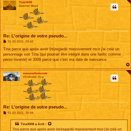
Tina3008
Guerrier Maya
Re: L'origine de votre pseudo...
M
01 03 2021, 20:42
e
s
Tina parce que après avoir (re)regardé massivement mco j'ai créé un
s
personnage soit Tina (qui pourrait être intégré dans une fanfic comme
a
g
perso inventé) et 3008 parce que c'est ma date de naissance
e
manonallemende
Vénérable Inca
Re: L'origine de votre pseudo...
M
01 03 2021, 20:59
e
s
s
Tina3008
a écrit :
a
Tina parce que après avoir (re)regardé massivement mco j'ai créé un
g