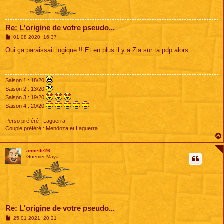
Re: L'origine de votre pseudo...
M
01 08 2020, 16:37
e
s
Oui ça paraissait logique !! Et en plus il y a Zia sur ta pdp alors...
s
a
g
e
Saison 1 : 18/20
Saison 2 : 13/20
Saison 3 : 19/20
Saison 4 : 20/20
Perso préféré : Laguerra
Couple préféré : Mendoza et Laguerra
annette26
Guerrier Maya
Re: L'origine de votre pseudo...
M
25 01 2021, 20:21
e